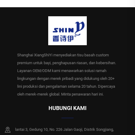
Shanghai XiangShiYi menyediakan tisu basah custom
premium untuk bayi, penghapusan riasan, dan kebersihan.
Layanan OEM/ODM kami menawarkan solusi ramah
lingkungan dengan merek pribadi yang didukung oleh 20+
lini produksi dan pengalaman selama 20 tahun. Dipercaya
oleh merek-merek global. Minta penawaran hari ini.
HUBUNGI KAMI
lantai 3, Gedung 10, No. 226 Jalan Gaoji, Distrik Songjiang,