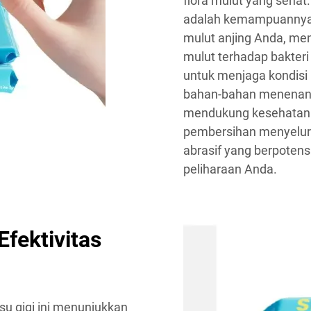
flora mulut yang sehat
adalah kemampuannya u
mulut anjing Anda, me
mulut terhadap bakter
untuk menjaga kondisi
bahan-bahan menenangk
mendukung kesehatan 
pembersihan menyeluru
abrasif yang berpotens
peliharaan Anda.
fektivitas
su gigi ini menunjukkan