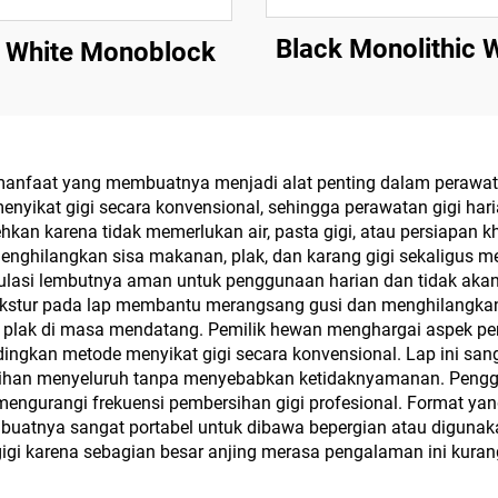
Black Monolithic 
 White Monoblock
anfaat yang membuatnya menjadi alat penting dalam perawatan 
enyikat gigi secara konvensional, sehingga perawatan gigi har
kan karena tidak memerlukan air, pasta gigi, atau persiapan k
 menghilangkan sisa makanan, plak, dan karang gigi sekaligus
rmulasi lembutnya aman untuk penggunaan harian dan tidak a
bertekstur pada lap membantu merangsang gusi dan menghilang
ak di masa mendatang. Pemilik hewan menghargai aspek pen
gkan metode menyikat gigi secara konvensional. Lap ini sang
rsihan menyeluruh tanpa menyebabkan ketidaknyamanan. Peng
mengurangi frekuensi pembersihan gigi profesional. Format ya
mbuatnya sangat portabel untuk dibawa bepergian atau digunakan
gigi karena sebagian besar anjing merasa pengalaman ini kura