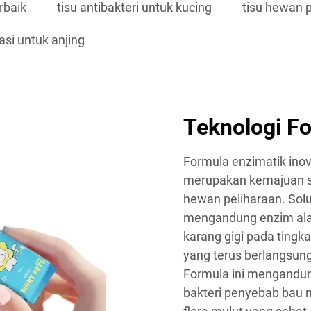
erbaik
tisu antibakteri untuk kucing
tisu hewan p
tasi untuk anjing
Teknologi F
Formula enzimatik inova
merupakan kemajuan si
hewan peliharaan. Sol
mengandung enzim ala
karang gigi pada tingk
yang terus berlangsung
Formula ini mengandu
bakteri penyebab bau