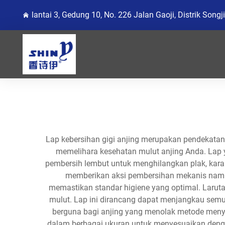
lantai 3, Gedung 10, No. 226 Jalan Gaoji, Distrik Song
Lap kebersihan gigi anjing merupakan pendekatan 
memelihara kesehatan mulut anjing Anda. Lap 
pembersih lembut untuk menghilangkan plak, karan
memberikan aksi pembersihan mekanis namun
memastikan standar higiene yang optimal. Larutan
mulut. Lap ini dirancang dapat menjangkau semua
berguna bagi anjing yang menolak metode menyik
dalam berbagai ukuran untuk menyesuaikan dengan 