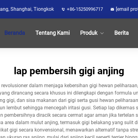
jiang, Shanghai, Tiongkok
[email pro
+86-15250996717
Beranda
Tentang Kami
Produk
Berita
lap pembersih gigi anjing
revolusioner dalam menjaga kebersihan gigi hewan peliharaan,
yang dirancang secara khusus ini dilengkapi dengan formula
g gigi, dan sisa makanan dari gigi serta gusi hewan peliharaan
 lembut sehingga mencegah iritasi gusi. Setiap lap dikemas s
 pembersihnya diracik secara cermat agar aman jika tertelan se
 area dalam mulut anjing, termasuk gigi belakang yang sulit di
at gigi secara konvensional, menawarkan alternatif tanpa stres
ukuran ras anjing, mulai dari anjing kecil seperti terrier hing