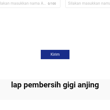
0/100
Kirim
lap pembersih gigi anjing