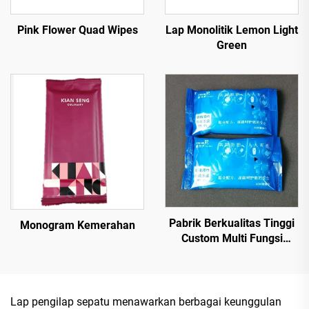
Pink Flower Quad Wipes
Lap Monolitik Lemon Light
Green
Pabrik Berkualitas Tinggi
Monogram Kemerahan
Custom Multi Fungsi
10PCS Tisu Basah
Beralkohol 75% dengan
Tingkat Sterilisasi
Mencapai 99,9%
Lap pengilap sepatu menawarkan berbagai keunggulan