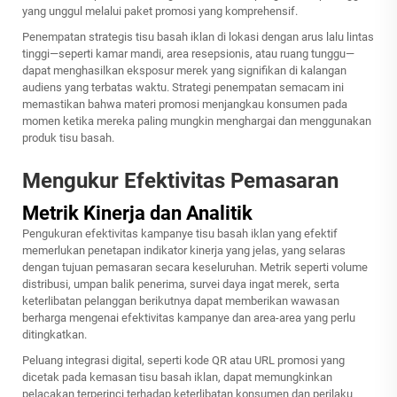
yang unggul melalui paket promosi yang komprehensif.
Penempatan strategis tisu basah iklan di lokasi dengan arus lalu lintas
tinggi—seperti kamar mandi, area resepsionis, atau ruang tunggu—
dapat menghasilkan eksposur merek yang signifikan di kalangan
audiens yang terbatas waktu. Strategi penempatan semacam ini
memastikan bahwa materi promosi menjangkau konsumen pada
momen ketika mereka paling mungkin menghargai dan menggunakan
produk tisu basah.
Mengukur Efektivitas Pemasaran
Metrik Kinerja dan Analitik
Pengukuran efektivitas kampanye tisu basah iklan yang efektif
memerlukan penetapan indikator kinerja yang jelas, yang selaras
dengan tujuan pemasaran secara keseluruhan. Metrik seperti volume
distribusi, umpan balik penerima, survei daya ingat merek, serta
keterlibatan pelanggan berikutnya dapat memberikan wawasan
berharga mengenai efektivitas kampanye dan area-area yang perlu
ditingkatkan.
Peluang integrasi digital, seperti kode QR atau URL promosi yang
dicetak pada kemasan tisu basah iklan, dapat memungkinkan
pelacakan terperinci terhadap keterlibatan konsumen dan perilaku