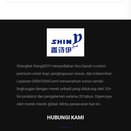
Shanghai XiangShiYi menyediakan tisu basah custom
premium untuk bayi, penghapusan riasan, dan kebersihan.
Layanan OEM/ODM kami menawarkan solusi ramah
lingkungan dengan merek pribadi yang didukung oleh 20+
lini produksi dan pengalaman selama 20 tahun. Dipercaya
oleh merek-merek global. Minta penawaran hari ini.
HUBUNGI KAMI