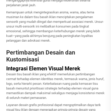
menganggapnya esensial guna menjaga kebersihan selama
perjalanan jarak jauh.
Kemampuan untuk mengintegrasikan aroma, warna, atau tema
musiman ke dalam tisu basah iklan menciptakan pengalaman
sensorik yang mudah diingat dan memperkuat asosiasi merek. Unsur-
unsur multi-sensorik ini melibatkan konsumen pada tingkat
emosional, sehingga membangun keterhubungan merek yang lebih
kuat—yang pada akhirnya berujung pada peningkatan loyalitas
pelanggan dan advokasi merek.
Pertimbangan Desain dan
Kustomisasi
Integrasi Elemen Visual Merek
Desain tisu basah iklan yang efektif memerlukan pertimbangan
cermat terhadap elemen identitas merek, termasuk warna, jenis huruf,
logo, serta hierarki pesan. Keterbatasan ruang pada kemasan tisu
basah menuntut prioritisasi strategis terhadap elemen visual guna
memastikan dampak maksimal sekaligus menjaga konsistensi merek
di seluruh materi pemasaran.
Layanan desain grafis profesional dapat mengoptimalkan daya tarik
visual tisu iklan dengan menerapkan prinsip-prinsip desain yang