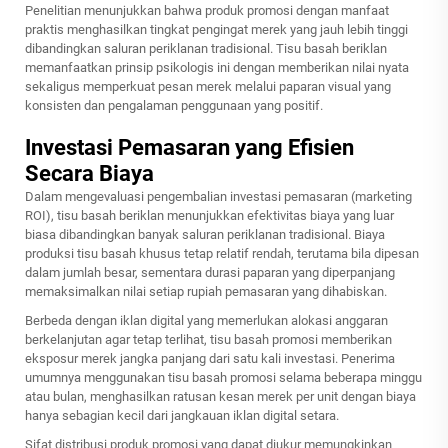
Penelitian menunjukkan bahwa produk promosi dengan manfaat
praktis menghasilkan tingkat pengingat merek yang jauh lebih tinggi
dibandingkan saluran periklanan tradisional. Tisu basah beriklan
memanfaatkan prinsip psikologis ini dengan memberikan nilai nyata
sekaligus memperkuat pesan merek melalui paparan visual yang
konsisten dan pengalaman penggunaan yang positif.
Investasi Pemasaran yang Efisien
Secara Biaya
Dalam mengevaluasi pengembalian investasi pemasaran (marketing
ROI), tisu basah beriklan menunjukkan efektivitas biaya yang luar
biasa dibandingkan banyak saluran periklanan tradisional. Biaya
produksi tisu basah khusus tetap relatif rendah, terutama bila dipesan
dalam jumlah besar, sementara durasi paparan yang diperpanjang
memaksimalkan nilai setiap rupiah pemasaran yang dihabiskan.
Berbeda dengan iklan digital yang memerlukan alokasi anggaran
berkelanjutan agar tetap terlihat, tisu basah promosi memberikan
eksposur merek jangka panjang dari satu kali investasi. Penerima
umumnya menggunakan tisu basah promosi selama beberapa minggu
atau bulan, menghasilkan ratusan kesan merek per unit dengan biaya
hanya sebagian kecil dari jangkauan iklan digital setara.
Sifat distribusi produk promosi yang dapat diukur memungkinkan