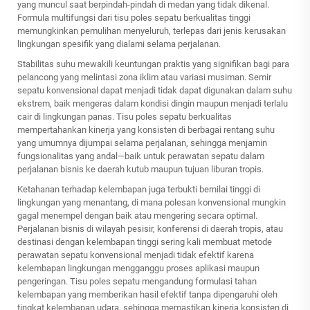
yang muncul saat berpindah-pindah di medan yang tidak dikenal.
Formula multifungsi dari tisu poles sepatu berkualitas tinggi
memungkinkan pemulihan menyeluruh, terlepas dari jenis kerusakan
lingkungan spesifik yang dialami selama perjalanan.
Stabilitas suhu mewakili keuntungan praktis yang signifikan bagi para
pelancong yang melintasi zona iklim atau variasi musiman. Semir
sepatu konvensional dapat menjadi tidak dapat digunakan dalam suhu
ekstrem, baik mengeras dalam kondisi dingin maupun menjadi terlalu
cair di lingkungan panas. Tisu poles sepatu berkualitas
mempertahankan kinerja yang konsisten di berbagai rentang suhu
yang umumnya dijumpai selama perjalanan, sehingga menjamin
fungsionalitas yang andal—baik untuk perawatan sepatu dalam
perjalanan bisnis ke daerah kutub maupun tujuan liburan tropis.
Ketahanan terhadap kelembapan juga terbukti bernilai tinggi di
lingkungan yang menantang, di mana polesan konvensional mungkin
gagal menempel dengan baik atau mengering secara optimal.
Perjalanan bisnis di wilayah pesisir, konferensi di daerah tropis, atau
destinasi dengan kelembapan tinggi sering kali membuat metode
perawatan sepatu konvensional menjadi tidak efektif karena
kelembapan lingkungan mengganggu proses aplikasi maupun
pengeringan. Tisu poles sepatu mengandung formulasi tahan
kelembapan yang memberikan hasil efektif tanpa dipengaruhi oleh
tingkat kelembapan udara, sehingga memastikan kinerja konsisten di