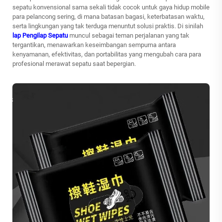
sepatu konvensional sama sekali tidak cocok untuk gaya hidup mobile
para pelancong sering, di mana batasan bagasi, keterbatasan waktu,
serta lingkungan yang tak terduga menuntut solusi praktis. Di sinilah
lap Pengilap Sepatu
muncul sebagai teman perjalanan yang tak
tergantikan, menawarkan keseimbangan sempurna antara
kenyamanan, efektivitas, dan portabilitas yang mengubah cara para
profesional merawat sepatu saat bepergian.