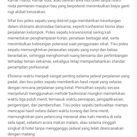
kamar mandi, kamar tidur, atau bahkan area lobi hotel tanpa risiko
noda permanen maupun bau yang berpotensi menimbulkan biaya ganti
rugi akibat kerusakan.
Sifat tisu poles sepatu yang diskret juga memberikan keuntungan
dalam skenario akomodasi bersama, seperti konferensi bisnis atau
perjalanan kelompok. Poles sepatu konvensional sering kali
memerlukan penghamparan koran, penataan berbagai alat, serta
menimbulkan kebisingan potensial saat penggunaan sikat. Tisu poles
sepatu memungkinkan perawatan sepatu yang sunyi dan bebas
berantakan, sehingga menghormati ruang bersama dan pertimbangan
terhadap teman sekamar, sekaligus tetap mempertahankan standar
penampilan profesional.
Efisiensi waktu menjadi sangat penting selama jadwal perjalanan yang
padat, dan tisu poles sepatu memberikan hasil cepat yang selaras
dengan rencana perjalanan yang ketat. Pemulihan sepatu secara
menyeluruh menggunakan metode tradisional mungkin memerlukan
waktu tiga puluh menit, termasuk waktu persiapan, pengaplikasian,
pengeringan, dan pembersihan. Tisu poles sepatu berkualitas mampu
mencapai hasil setara dalam waktu kurang dari lima menit,
memungkinkan para pelancong merawat alas kaki mereka di sela-
sela rapat, sebelum acara makan malam, atau selama singgah
singkat di hotel tanpa mengganggu jadwal yang telah direncanakan
dengan matang.