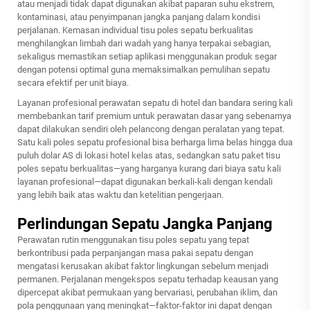
atau menjadi tidak dapat digunakan akibat paparan suhu ekstrem,
kontaminasi, atau penyimpanan jangka panjang dalam kondisi
perjalanan. Kemasan individual tisu poles sepatu berkualitas
menghilangkan limbah dari wadah yang hanya terpakai sebagian,
sekaligus memastikan setiap aplikasi menggunakan produk segar
dengan potensi optimal guna memaksimalkan pemulihan sepatu
secara efektif per unit biaya.
Layanan profesional perawatan sepatu di hotel dan bandara sering kali
membebankan tarif premium untuk perawatan dasar yang sebenarnya
dapat dilakukan sendiri oleh pelancong dengan peralatan yang tepat.
Satu kali poles sepatu profesional bisa berharga lima belas hingga dua
puluh dolar AS di lokasi hotel kelas atas, sedangkan satu paket tisu
poles sepatu berkualitas—yang harganya kurang dari biaya satu kali
layanan profesional—dapat digunakan berkali-kali dengan kendali
yang lebih baik atas waktu dan ketelitian pengerjaan.
Perlindungan Sepatu Jangka Panjang
Perawatan rutin menggunakan tisu poles sepatu yang tepat
berkontribusi pada perpanjangan masa pakai sepatu dengan
mengatasi kerusakan akibat faktor lingkungan sebelum menjadi
permanen. Perjalanan mengekspos sepatu terhadap keausan yang
dipercepat akibat permukaan yang bervariasi, perubahan iklim, dan
pola penggunaan yang meningkat—faktor-faktor ini dapat dengan