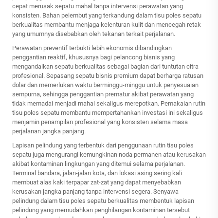
cepat merusak sepatu mahal tanpa intervensi perawatan yang
konsisten. Bahan pelembut yang terkandung dalam tisu poles sepatu
berkualitas membantu menjaga kelenturan kulit dan mencegah retak
yang umumnya disebabkan oleh tekanan terkait perjalanan.
Perawatan preventif terbukti lebih ekonomis dibandingkan
penggantian reaktif, khususnya bagi pelancong bisnis yang
mengandalkan sepatu berkualitas sebagai bagian dari tuntutan citra
profesional. Sepasang sepatu bisnis premium dapat berharga ratusan
dolar dan memerlukan waktu berminggu-minggu untuk penyesuaian
sempurna, sehingga penggantian prematur akibat perawatan yang
tidak memadai menjadi mahal sekaligus merepotkan. Pemakaian rutin
tisu poles sepatu membantu mempertahankan investasi ini sekaligus
menjamin penampilan profesional yang konsisten selama masa
perjalanan jangka panjang.
Lapisan pelindung yang terbentuk dari penggunaan rutin tisu poles
sepatu juga mengurangi kemungkinan noda permanen atau kerusakan
akibat kontaminan lingkungan yang ditemui selama perjalanan.
Terminal bandara, jalan-jalan kota, dan lokasi asing sering kali
membuat alas kaki terpapar zat-zat yang dapat menyebabkan
kerusakan jangka panjang tanpa intervensi segera. Senyawa
pelindung dalam tisu poles sepatu berkualitas membentuk lapisan
pelindung yang memudahkan penghilangan kontaminan tersebut