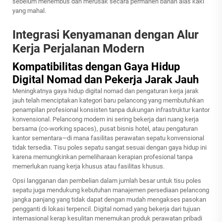
sebelum menembus dan merusak secara permanen bahan alas kaki
yang mahal.
Integrasi Kenyamanan dengan Alur
Kerja Perjalanan Modern
Kompatibilitas dengan Gaya Hidup
Digital Nomad dan Pekerja Jarak Jauh
Meningkatnya gaya hidup digital nomad dan pengaturan kerja jarak
jauh telah menciptakan kategori baru pelancong yang membutuhkan
penampilan profesional konsisten tanpa dukungan infrastruktur kantor
konvensional. Pelancong modern ini sering bekerja dari ruang kerja
bersama (co-working spaces), pusat bisnis hotel, atau pengaturan
kantor sementara—di mana fasilitas perawatan sepatu konvensional
tidak tersedia. Tisu poles sepatu sangat sesuai dengan gaya hidup ini
karena memungkinkan pemeliharaan kerapian profesional tanpa
memerlukan ruang kerja khusus atau fasilitas khusus.
Opsi langganan dan pembelian dalam jumlah besar untuk tisu poles
sepatu juga mendukung kebutuhan manajemen persediaan pelancong
jangka panjang yang tidak dapat dengan mudah mengakses pasokan
pengganti di lokasi terpencil. Digital nomad yang bekerja dari tujuan
internasional kerap kesulitan menemukan produk perawatan pribadi