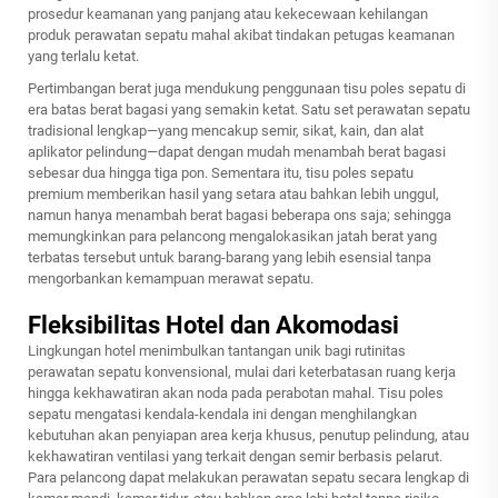
prosedur keamanan yang panjang atau kekecewaan kehilangan
produk perawatan sepatu mahal akibat tindakan petugas keamanan
yang terlalu ketat.
Pertimbangan berat juga mendukung penggunaan tisu poles sepatu di
era batas berat bagasi yang semakin ketat. Satu set perawatan sepatu
tradisional lengkap—yang mencakup semir, sikat, kain, dan alat
aplikator pelindung—dapat dengan mudah menambah berat bagasi
sebesar dua hingga tiga pon. Sementara itu, tisu poles sepatu
premium memberikan hasil yang setara atau bahkan lebih unggul,
namun hanya menambah berat bagasi beberapa ons saja; sehingga
memungkinkan para pelancong mengalokasikan jatah berat yang
terbatas tersebut untuk barang-barang yang lebih esensial tanpa
mengorbankan kemampuan merawat sepatu.
Fleksibilitas Hotel dan Akomodasi
Lingkungan hotel menimbulkan tantangan unik bagi rutinitas
perawatan sepatu konvensional, mulai dari keterbatasan ruang kerja
hingga kekhawatiran akan noda pada perabotan mahal. Tisu poles
sepatu mengatasi kendala-kendala ini dengan menghilangkan
kebutuhan akan penyiapan area kerja khusus, penutup pelindung, atau
kekhawatiran ventilasi yang terkait dengan semir berbasis pelarut.
Para pelancong dapat melakukan perawatan sepatu secara lengkap di