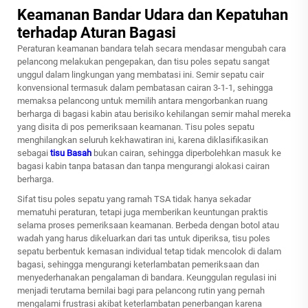
Keamanan Bandar Udara dan Kepatuhan
terhadap Aturan Bagasi
Peraturan keamanan bandara telah secara mendasar mengubah cara
pelancong melakukan pengepakan, dan tisu poles sepatu sangat
unggul dalam lingkungan yang membatasi ini. Semir sepatu cair
konvensional termasuk dalam pembatasan cairan 3-1-1, sehingga
memaksa pelancong untuk memilih antara mengorbankan ruang
berharga di bagasi kabin atau berisiko kehilangan semir mahal mereka
yang disita di pos pemeriksaan keamanan. Tisu poles sepatu
menghilangkan seluruh kekhawatiran ini, karena diklasifikasikan
sebagai
tisu Basah
bukan cairan, sehingga diperbolehkan masuk ke
bagasi kabin tanpa batasan dan tanpa mengurangi alokasi cairan
berharga.
Sifat tisu poles sepatu yang ramah TSA tidak hanya sekadar
mematuhi peraturan, tetapi juga memberikan keuntungan praktis
selama proses pemeriksaan keamanan. Berbeda dengan botol atau
wadah yang harus dikeluarkan dari tas untuk diperiksa, tisu poles
sepatu berbentuk kemasan individual tetap tidak mencolok di dalam
bagasi, sehingga mengurangi keterlambatan pemeriksaan dan
menyederhanakan pengalaman di bandara. Keunggulan regulasi ini
menjadi terutama bernilai bagi para pelancong rutin yang pernah
mengalami frustrasi akibat keterlambatan penerbangan karena