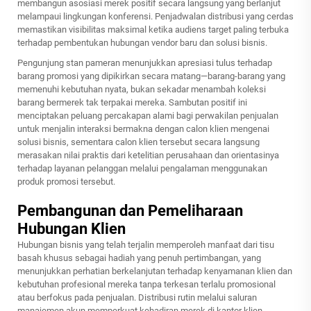
membangun asosiasi merek positif secara langsung yang berlanjut
melampaui lingkungan konferensi. Penjadwalan distribusi yang cerdas
memastikan visibilitas maksimal ketika audiens target paling terbuka
terhadap pembentukan hubungan vendor baru dan solusi bisnis.
Pengunjung stan pameran menunjukkan apresiasi tulus terhadap
barang promosi yang dipikirkan secara matang—barang-barang yang
memenuhi kebutuhan nyata, bukan sekadar menambah koleksi
barang bermerek tak terpakai mereka. Sambutan positif ini
menciptakan peluang percakapan alami bagi perwakilan penjualan
untuk menjalin interaksi bermakna dengan calon klien mengenai
solusi bisnis, sementara calon klien tersebut secara langsung
merasakan nilai praktis dari ketelitian perusahaan dan orientasinya
terhadap layanan pelanggan melalui pengalaman menggunakan
produk promosi tersebut.
Pembangunan dan Pemeliharaan
Hubungan Klien
Hubungan bisnis yang telah terjalin memperoleh manfaat dari tisu
basah khusus sebagai hadiah yang penuh pertimbangan, yang
menunjukkan perhatian berkelanjutan terhadap kenyamanan klien dan
kebutuhan profesional mereka tanpa terkesan terlalu promosional
atau berfokus pada penjualan. Distribusi rutin melalui saluran
manajemen akun memperkuat kehadiran merek di kantor klien