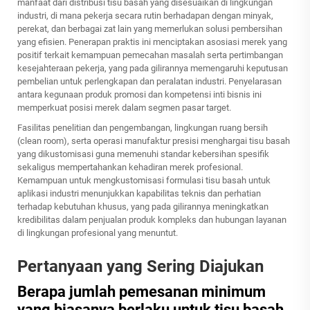
manfaat dari distribusi tisu basah yang disesuaikan di lingkungan
industri, di mana pekerja secara rutin berhadapan dengan minyak,
perekat, dan berbagai zat lain yang memerlukan solusi pembersihan
yang efisien. Penerapan praktis ini menciptakan asosiasi merek yang
positif terkait kemampuan pemecahan masalah serta pertimbangan
kesejahteraan pekerja, yang pada gilirannya memengaruhi keputusan
pembelian untuk perlengkapan dan peralatan industri. Penyelarasan
antara kegunaan produk promosi dan kompetensi inti bisnis ini
memperkuat posisi merek dalam segmen pasar target.
Fasilitas penelitian dan pengembangan, lingkungan ruang bersih
(clean room), serta operasi manufaktur presisi menghargai tisu basah
yang dikustomisasi guna memenuhi standar kebersihan spesifik
sekaligus mempertahankan kehadiran merek profesional.
Kemampuan untuk mengkustomisasi formulasi tisu basah untuk
aplikasi industri menunjukkan kapabilitas teknis dan perhatian
terhadap kebutuhan khusus, yang pada gilirannya meningkatkan
kredibilitas dalam penjualan produk kompleks dan hubungan layanan
di lingkungan profesional yang menuntut.
Pertanyaan yang Sering Diajukan
Berapa jumlah pemesanan minimum
yang biasanya berlaku untuk tisu basah