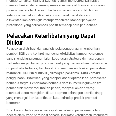
mempertahankan standar kualitas sambil mengendalikan biaya
memungkinkan departemen pemasaran mengalokasikan anggaran
promosi secara lebih efektif ke basis penerima yang lebih luas,
sehingga memaksimalkan eksposur merek per dolar yang
diinvestasikan sekaligus mempertahankan standar penyajian
profesional yang berdampak positif terhadap citra perusahaan.
Pelacakan Keterlibatan yang Dapat
Diukur
Pelacakan distribusi dan analisis pola penggunaan memberikan
pembeli B2B data konkret mengenai efektivitas kampanye promosi
yang mendukung pengambilan keputusan strategis di masa depan.
Berbeda dengan bahan promosi pasif yang menawarkan mekanisme
umpan balik terbatas, tisu basah khusus memungkinkan perusahaan
memantau saluran distribusi, demografi penerima, serta konteks
penggunaan—informasi yang menjadi dasar optimalisasi pemasaran
berbasis target. Pendekatan berbasis data ini memungkinkan tim
pemasaran menyempurnakan pesan, menyesuaikan strategi
distribusi, serta mengidentifikasi segmen pelanggan bernilai tinggi
yang menunjukkan keterlibatan kuat terhadap produk promosi
bermerek.
Sifat barang habis pakai menciptakan peluang pemesanan ulang
secara alami yang berfungsi sebagai indikator keterlibatan, membantu