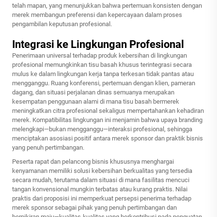
telah mapan, yang menunjukkan bahwa pertemuan konsisten dengan
merek membangun preferensi dan kepercayaan dalam proses
pengambilan keputusan profesional.
Integrasi ke Lingkungan Profesional
Penerimaan universal terhadap produk kebersihan di lingkungan
profesional memungkinkan tisu basah khusus terintegrasi secara
mulus ke dalam lingkungan kerja tanpa terkesan tidak pantas atau
mengganggu. Ruang konferensi, pertemuan dengan klien, pameran
dagang, dan situasi perjalanan dinas semuanya merupakan
kesempatan penggunaan alami di mana tisu basah bermerek
meningkatkan citra profesional sekaligus mempertahankan kehadiran
merek. Kompatibilitas lingkungan ini menjamin bahwa upaya branding
melengkapi—bukan mengganggu—interaksi profesional, sehingga
menciptakan asosiasi positif antara merek sponsor dan praktik bisnis
yang penuh pertimbangan.
Peserta rapat dan pelancong bisnis khususnya menghargai
kenyamanan memiliki solusi kebersihan berkualitas yang tersedia
secara mudah, terutama dalam situasi di mana fasilitas mencuci
tangan konvensional mungkin terbatas atau kurang praktis. Nilai
praktis dari proposisi ini memperkuat persepsi penerima terhadap
merek sponsor sebagai pihak yang penuh pertimbangan dan
berpikiran maju—kualitas-kualitas yang berkontribusi pada penguatan