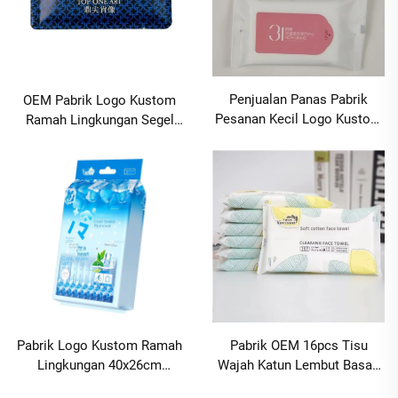
Penjualan Panas Pabrik
OEM Pabrik Logo Kustom
Pesanan Kecil Logo Kustom
Ramah Lingkungan Segel
Ramah Lingkungan 5-Pcs
Empat Sisi 1 potong Tisu
Tisu Basah untuk Hotel
Basah untuk Jamuan
Katering Iklan Pameran
Restoran Hotel Perjalanan
Pernikahan MOQ1000packs
MOQ 10000 paket
Pabrik OEM 16pcs Tisu
Pabrik Logo Kustom Ramah
Wajah Katun Lembut Basah
Lingkungan 40x26cm
Kering Ramah Kulit untuk
Pendingin Dingin 10pcs Tisu