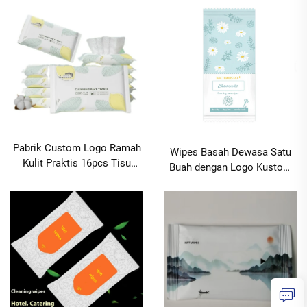
Membersihkan Wajah
Basah Dingin untuk Latihan
Perawatan Feminin Ramah
Militer Olahraga Perjalanan
Lingkungan Custom Logo
MOQ10000packs
MOQ 10000 paket
Pabrik Custom Logo Ramah
Wipes Basah Dewasa Satu
Kulit Praktis 16pcs Tisu
Buah dengan Logo Kustom
Wajah Katun Lembut Basah
Pabrik, Ekstrak Chamomile
& Kering untuk
Portabel, untuk
Membersihkan Wajah,
Membersihkan Area Genital
Tangan, Perawatan Feminin
Pria dan Wanita MOQ 10000
MOQ 10000 paket
paket