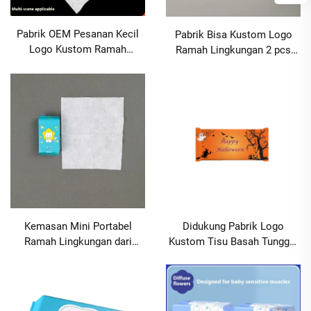
Pabrik OEM Pesanan Kecil
Pabrik Bisa Kustom Logo
Logo Kustom Ramah
Ramah Lingkungan 2 pcs
Lingkungan 5-Pcs Tisu
atau 3 Pcs Tisu Pembersih
Basah untuk Hotel, Katering,
Basah untuk Katering
Iklan, Perjalanan, Pesta MOQ
Komersial, Hotel, Rapat
1000 paket
Bisnis MOQ 10000 paket
Didukung Pabrik Logo
Kemasan Mini Portabel
Kustom Tisu Basah Tunggal
Ramah Lingkungan dari
Ramah Lingkungan untuk
Pabrik OEM dengan Logo
Liburan Pesta Iklan Restoran
Kustom, 6pcs Tisu
MOQ1000paket
Peliharaan untuk
Pembersihan Seluruh Tubuh