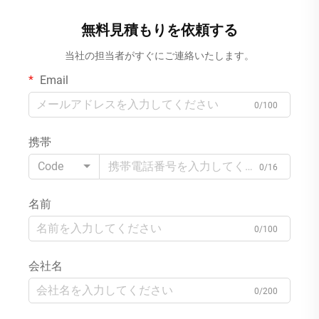
旅行・パーティー用 最小注文
トラン・火鍋店用 MOQ10000
数量10000パック
パック
無料見積もりを依頼する
当社の担当者がすぐにご連絡いたします。
Email
0/100
携帯
Code
0/16
名前
0/100
会社名
0/200