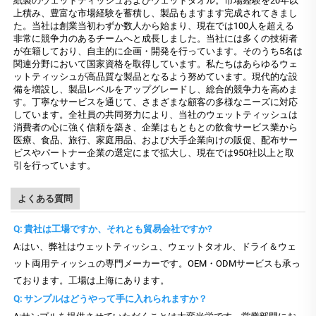
紙製のウェットティッシュおよびウェットタオル。市場経験を20年以
上積み、豊富な市場経験を蓄積し、製品もますます完成されてきまし
た。当社は創業当初わずか数人から始まり、現在では100人を超える
非常に競争力のあるチームへと成長しました。当社には多くの技術者
が在籍しており、自主的に企画・開発を行っています。そのうち5名は
関連分野において国家資格を取得しています。私たちはあらゆるウェ
ットティッシュが高品質な製品となるよう努めています。現代的な設
備を増設し、製品レベルをアップグレードし、総合的競争力を高めま
す。丁寧なサービスを通じて、さまざまな顧客の多様なニーズに対応
しています。全社員の共同努力により、当社のウェットティッシュは
消費者の心に強く信頼を築き、企業はもともとの飲食サービス業から
医療、食品、旅行、家庭用品、および大手企業向けの販促、配布サー
ビスやパートナー企業の選定にまで拡大し、現在では950社以上と取
引を行っています。
よくある質問
Q: 貴社は工場ですか、それとも貿易会社ですか?
A:はい、弊社はウェットティッシュ、ウェットタオル、ドライ＆ウェ
ット両用ティッシュの専門メーカーです。OEM・ODMサービスも承っ
ております。工場は上海にあります。
Q: サンプルはどうやって手に入れられますか？