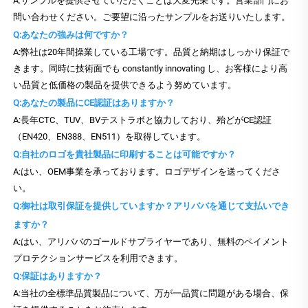
A:サンプルを提供させていただくことは大変光栄です。営業部門にお
問い合わせください。ご要望に沿ったサンプルをお送りいたします。
Q:あなたの強みは何ですか？
A:弊社は20年間操業している工場です。品質と納期はしっかり保証で
きます。同時に技術面でも constantly innovating し、お客様により高
い品質と低価格の製品を提供できるよう努めています。
Q:あなたの製品にCE認証はありますか？
A:長年CTC、TUV、BVテストラボと協力しており、殆どがCE認証
（EN420、EN388、EN511）を取得しています。
Q:自社のロゴを貴社製品に印刷することは可能ですか？
A:はい、OEM事業を承っております。ロゴデザインを送ってくださ
い。
Q:御社は取引保証を提供していますか？アリババを通じて支払いでき
ますか？
A:はい、アリババのゴールドサプライヤーであり、無料のペイメント
プロテクションサービスを利用できます。
Q:保証はありますか？
A:当社の全標準品質製品について、万が一品質に問題がある場合、保