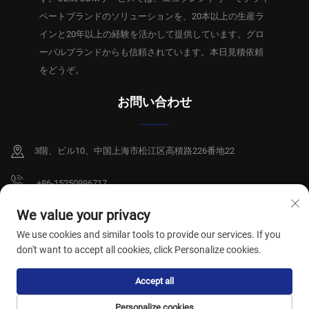
ベートブランドのソリューションを、20本以上の生産ラ
インと20年以上の経験を活かして提供しています。グロ
ーバルブランドからも信頼されています。本日見積依頼
をどうぞ。
お問い合わせ
3階、ビル10、中国上海市松江区高積路226番地22
+86-15250996717
[email protected]
We value your privacy
We use cookies and similar tools to provide our services. If you
don't want to accept all cookies, click Personalize cookies.
Copyright © 2026 上海祥碩衛生製品有限公司。全著作権所有。
プライバシー
Accept all
ポリシー
Personalize cookies