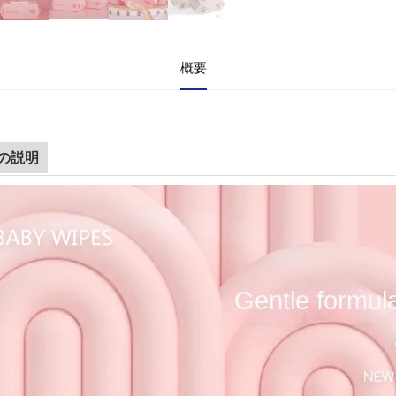
概要
の説明