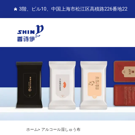
3階、ビル10、中国上海市松江区高積路226番地22
ホーム>
アルコール湿しゅう布