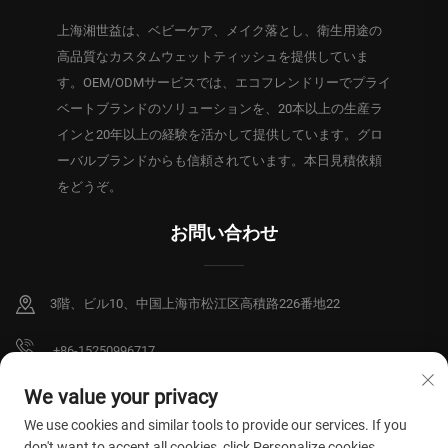
上海湘世益は、ベビーケア、メイク落とし、衛生用途の
高品質なカスタムウェットティッシュを提供していま
す。OEM/ODMサービスでは、エコフレンドリーでプライ
ベートブランドのソリューションを、20本以上の生産ラ
インと20年以上の経験を活かして提供しています。グロ
ーバルブランドからも信頼されています。本日見積依頼
をどうぞ。
お問い合わせ
3階、ビル10、中国上海市松江区高積路226番地22
+86-15250996717
[email protected]
We value your privacy
We use cookies and similar tools to provide our services. If you
don't want to accept all cookies, click Personalize cookies.