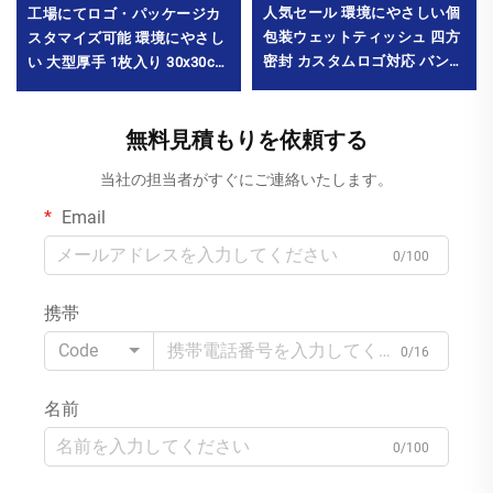
人気セール 環境にやさしい個
工場にてロゴ・パッケージカ
包装ウェットティッシュ 四方
スタマイズ可能 環境にやさし
密封 カスタムロゴ対応 バンケ
い 大型厚手 1枚入り 30x30cm
ット・レストラン・ホテル・
ウェットタオル チェーンレス
旅行・パーティー用 最小注文
トラン・火鍋店用 MOQ10000
数量10000パック
パック
無料見積もりを依頼する
当社の担当者がすぐにご連絡いたします。
Email
0/100
携帯
Code
0/16
名前
0/100