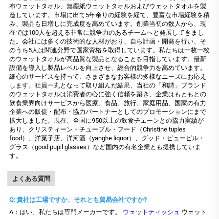
布ウェットタオル、無塵紙ウェットタオルおよびウェットタオルを製
造しています。市場に出て5年余りの経験を経て、豊富な市場経験を積
み、製品も日増しに完成度を高めています。創業当初の数人から、現
在では100人を超える非常に競争力のあるチームへと発展してきまし
た。会社には多くの技術的な人材がおり、自ら計画・開発を行い、そ
のうち5人は関連分野で国家資格を取得しています。私たちは一枚一枚
のウェットタオルが高品質な製品となることを目指しています。最新
設備を導入し製品レベルを向上させ、総合的競争力を高めています。
細心のサービスを持って、さまざまなお客様の多様なニーズにお応え
します。社員一丸となって取り組んだ結果、当社の「和詩」ブランド
のウェットタオルは消費者の心に強く信頼を築き、企業はもともとの
飲食業界向けサービスから医療、食品、旅行、家庭用品、国家の有力
企業への販促・配布・協力パートナーとしてのプロモーションにまで
拡大しました。現在、全国に950以上の飲食チェーンとの協力実績が
あり、クリスティーン・チューブル・フード（Christine tuples
food）、洋菓子店、洋河酒（yanghe liquor）、グッド・ピューピル・
グラス（good pupil glasses）など国内の有名企業とも提携していま
す。
よくある質問
Q: 貴社は工場ですか、それとも貿易会社ですか?
A：はい、私たちは専門メーカーです。
ウェットティッシュ
ウェット