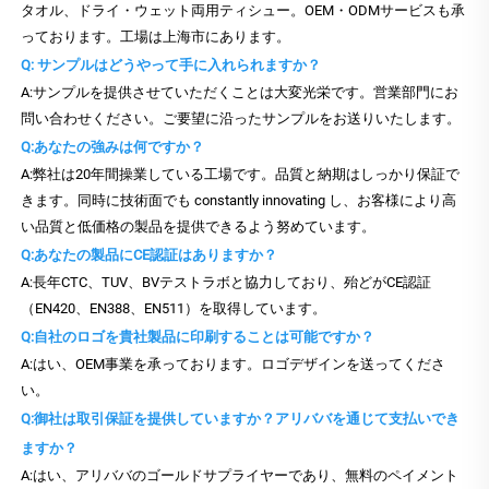
タオル、ドライ・ウェット両用ティシュー。OEM・ODMサービスも承
っております。工場は上海市にあります。
Q: サンプルはどうやって手に入れられますか？
A:サンプルを提供させていただくことは大変光栄です。営業部門にお
問い合わせください。ご要望に沿ったサンプルをお送りいたします。
Q:あなたの強みは何ですか？
A:弊社は20年間操業している工場です。品質と納期はしっかり保証で
きます。同時に技術面でも constantly innovating し、お客様により高
い品質と低価格の製品を提供できるよう努めています。
Q:あなたの製品にCE認証はありますか？
A:長年CTC、TUV、BVテストラボと協力しており、殆どがCE認証
（EN420、EN388、EN511）を取得しています。
Q:自社のロゴを貴社製品に印刷することは可能ですか？
A:はい、OEM事業を承っております。ロゴデザインを送ってくださ
い。
Q:御社は取引保証を提供していますか？アリババを通じて支払いでき
ますか？
A:はい、アリババのゴールドサプライヤーであり、無料のペイメント