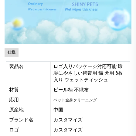
仕様
製品名
ロゴ入りパッケージ対応可能 環
境にやさしい携帯用 猫 犬用 6枚
入り ウェットティッシュ
材質
ピール柄 不織布
応用
ペット全身クリーニング
原産地
中国
ブランド名
カスタマイズ
ロゴ
カスタマイズ