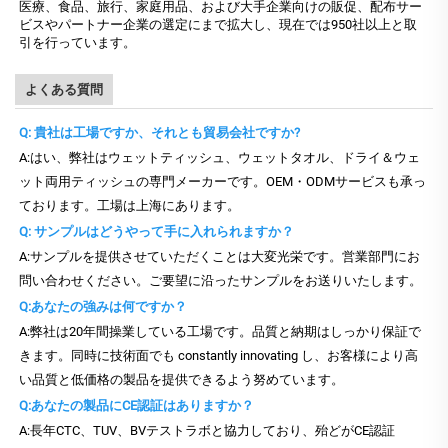
医療、食品、旅行、家庭用品、および大手企業向けの販促、配布サー
ビスやパートナー企業の選定にまで拡大し、現在では950社以上と取
引を行っています。
よくある質問
Q: 貴社は工場ですか、それとも貿易会社ですか?
A:はい、弊社はウェットティッシュ、ウェットタオル、ドライ＆ウェ
ット両用ティッシュの専門メーカーです。OEM・ODMサービスも承っ
ております。工場は上海にあります。
Q: サンプルはどうやって手に入れられますか？
A:サンプルを提供させていただくことは大変光栄です。営業部門にお
問い合わせください。ご要望に沿ったサンプルをお送りいたします。
Q:あなたの強みは何ですか？
A:弊社は20年間操業している工場です。品質と納期はしっかり保証で
きます。同時に技術面でも constantly innovating し、お客様により高
い品質と低価格の製品を提供できるよう努めています。
Q:あなたの製品にCE認証はありますか？
A:長年CTC、TUV、BVテストラボと協力しており、殆どがCE認証