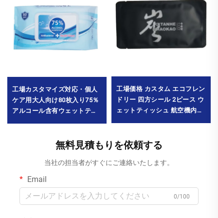
工場価格 カスタム エコフレン
工場カスタマイズ対応・個人
ドリー 四方シール 2ピース ウ
ケア用大人向け80枚入り75％
ェットティッシュ 航空機内
アルコール含有ウェットティ
食・商業広告用 洗浄用途
ッシュ。殺菌率99.9％達成。
MOQ 10000パック
最小発注数量：10000パック
無料見積もりを依頼する
当社の担当者がすぐにご連絡いたします。
Email
0/100