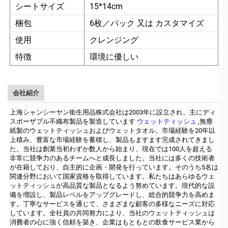
シートサイズ
15*14cm
梱包
6枚／パック 又は カスタマイズ
使用
クレンジング
特徴
環境に優しい
会社紹介
上海シャンシーヤン衛生用品株式会社は2003年に設立され、主にディ
スポーザブル不織布製品を製造しています
ウェットティッシュ
,無塵
紙製のウェットティッシュおよびウェットタオル。市場経験を20年以
上積み、豊富な市場経験を蓄積し、製品もますます完成されてきまし
た。当社は創業当初わずか数人から始まり、現在では100人を超える
非常に競争力のあるチームへと成長しました。当社には多くの技術者
が在籍しており、自主的に企画・開発を行っています。そのうち5名は
関連分野において国家資格を取得しています。私たちはあらゆるウェ
ットティッシュが高品質な製品となるよう努めています。現代的な設
備を増設し、製品レベルをアップグレードし、総合的競争力を高めま
す。丁寧なサービスを通じて、さまざまな顧客の多様なニーズに対応
しています。全社員の共同努力により、当社のウェットティッシュは
消費者の心に強く信頼を築き、企業はもともとの飲食サービス業から