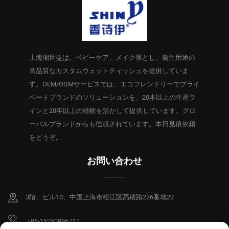
上海湘世益は、ベビーケア、メイク落とし、衛生用途の
高品質なカスタムウェットティッシュを提供していま
す。OEM/ODMサービスでは、エコフレンドリーでプライ
ベートブランドのソリューションを、20本以上の生産ラ
インと20年以上の経験を活かして提供しています。グロ
ーバルブランドからも信頼されています。本日見積依頼
をどうぞ。
お問い合わせ
3階、ビル10、中国上海市松江区高積路226番地22
+86-15250996717