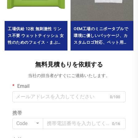
工場供給 12枚 無刺激性 リン
OEM工場のミニポータブルで
ス不要 ウェットティッシュ 女
環境に優しいパッケージ、カ
性のためのフェイス・まぶ
スタムロゴ対応、ペット用全
た・口元用メイク落とし 妊婦
身洗浄ウェットティッシュ6枚
向け MOQ10000パック
入り、最小発注数量30000パ
ック
無料見積もりを依頼する
当社の担当者がすぐにご連絡いたします。
Email
0/100
携帯
Code
0/16