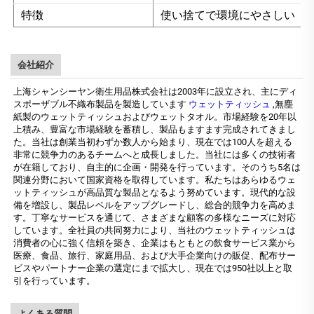
特徴
使い捨てで環境にやさしい
会社紹介
上海シャンシーヤン衛生用品株式会社は2003年に設立され、主にディ
スポーザブル不織布製品を製造しています
ウェットティッシュ
,無塵
紙製のウェットティッシュおよびウェットタオル。市場経験を20年以
上積み、豊富な市場経験を蓄積し、製品もますます完成されてきまし
た。当社は創業当初わずか数人から始まり、現在では100人を超える
非常に競争力のあるチームへと成長しました。当社には多くの技術者
が在籍しており、自主的に企画・開発を行っています。そのうち5名は
関連分野において国家資格を取得しています。私たちはあらゆるウェ
ットティッシュが高品質な製品となるよう努めています。現代的な設
備を増設し、製品レベルをアップグレードし、総合的競争力を高めま
す。丁寧なサービスを通じて、さまざまな顧客の多様なニーズに対応
しています。全社員の共同努力により、当社のウェットティッシュは
消費者の心に強く信頼を築き、企業はもともとの飲食サービス業から
医療、食品、旅行、家庭用品、および大手企業向けの販促、配布サー
ビスやパートナー企業の選定にまで拡大し、現在では950社以上と取
引を行っています。
よくある質問