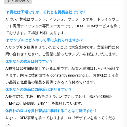
Q: 貴社は工場ですか、それとも貿易会社ですか?
A:はい、弊社はウェットティッシュ、ウェットタオル、ドライ＆ウェ
ット両用ティッシュの専門メーカーです。OEM・ODMサービスも承っ
ております。工場は上海にあります。
Q: サンプルはどうやって手に入れられますか？
A:サンプルを提供させていただくことは大変光栄です。営業部門にお
問い合わせください。ご要望に沿ったサンプルをお送りいたします。
Q:あなたの強みは何ですか？
A:弊社は20年間操業している工場です。品質と納期はしっかり保証で
きます。同時に技術面でも constantly innovating し、お客様により高
い品質と低価格の製品を提供できるよう努めています。
Q:あなたの製品にCE認証はありますか？
A:長年CTC、TUV、BVテストラボと協力しており、殆どがCE認証
（EN420、EN388、EN511）を取得しています。
Q:自社のロゴを貴社製品に印刷することは可能ですか？
A:はい、OEM事業を承っております。ロゴデザインを送ってくださ
い。