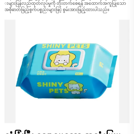
းများပြန်လည်ထုတ်လုပ်မှုကို တိုးတက်စေရန် အထောက်အကူပြုသော
အစိုဓာတ်ဖြည့်စွက်ပစ္စည်းများဖြင့် စွမ်းအားဖြည့်ထားပါသည်။