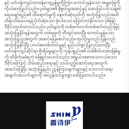
နှင့် ပတ်ဝန်းကျင်တာဝန်ကျေပွန်မှုတို့ကြား ကောင်းမွန်သော အမျှခြေကို
ကိုယ်စားပြုပါသည်။ ပုဝါများ၏ စိုစွတ်မှုအဆင့်နှင့် ဆေးပြင်းပါးသန့်စင်
ရေးဖျော်ရည်၏ ထိရောက်မှုကို နောက်ဆုံးပုဝါကို အသုံးပြုသည်အထိ
ထိန်းသိမ်းပေးရန် ပိုက်ဆံ့သော ဖုံးပါသော ပြောင်းလဲနိုင်သော ပုံစံဖြင့်
ဒီဇိုင်းထုတ်ထားပါသည်။ ပုဝါများကို တစ်ဖက်လက်တစ်ဖက်တည်းဖြင့်
အသုံးပြုနိုင်ရန်အတွက် တစ်ခုခုကို တီထွင်ထားပြီး ကောင်းမွန်သော
အသုံးပြုသူအတွက် အဆင်ပြေစေပါသည်။ ထုပ်ပိုးမှုသည် ပြန်လည်
အသုံးပြုနိုင်ပြီး ပလပ်စတစ်ပါဝင်မှုနှင့် နည်းပါးစွာ ပြုလုပ်ထားပြီး
ပတ်ဝန်းကျင်ဆိုင်ရာ စိုးရိမ်မှုများကို ကုန်ပစ္စည်း၏ တစ်စိတ်တစားဖြစ်မှု
ကို ထိခိုက်မခံရဘဲ ဖြေရှင်းပေးပါသည်။ အရွယ်အစားသေးငယ်သော
ဒီဇိုင်းကြောင့် သိမ်းဆည်းရေးနှင့် သယ်ယူပို့ဆောင်ရေးအတွက်
အဆင်ပြေပြီး အသုံးပြုနည်း ညွှန်ကြားချက်များနှင့် ဘေးကင်းရေး
အချက်အလက်များကို အလွန်ထင်ရှားစွာ ဖော်ပြထားပါသည်။