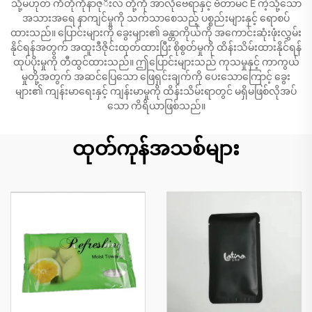
သို့မဟုတ် ကီတိုကိုနာဇုိးလ် တို့ကို အာလိုဗေရာနှင့် ဗီတာမင် E ကဲ့သို့သော
အသားအရေ နာကျင်မှုကို သက်သာစေသည့် ပစ္စည်းများနှင့် ရောစပ်
ထားသည်။ ပြောင်းများကို ခွေးများ၏ ခန္တာကိုယ်ကို အကောင်းဆုံးဖုံးလွှမ်း
နိုင်ရန်အတွက် အထူးဒီဇိုင်းထုတ်ထားပြီး စိုစွတ်မှုကို ထိန်းသိမ်းထားနိုင်ရန်
ထုပ်ပိုးမှုကို တီထွင်ထားသည်။ ဤပြောင်းများသည် ကုသမှုနှင့် ကာကွယ်
မှုတို့အတွက် အဆင်ပြေသော ဖြေရှင်းချက်ကို ပေးသောကြောင့် ခွေး
များ၏ ကျန်းမာရေးနှင့် ကျန်းမာမှုကို ထိန်းသိမ်းရာတွင် မရှိမဖြစ်လိုအပ်
သော ကိရိယာဖြစ်သည်။
ထုတ်ကုန်အသစ်များ