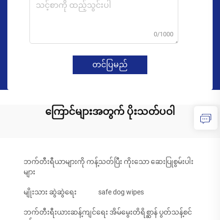
0/1000
တင်ပြမည်
ကြောင်များအတွက် ပိုးသတ်ပဝါ
ဘက်တီးရီယာများကို ကန့်သတ်ပြီး ကိုးသော ဆေးပြုစွမ်းပါး
များ
မျိုးသား ဆွဲဆွဲရေး
safe dog wipes
ဘက်တီးရီးယားဆန့်ကျင်ရေး အိမ်မွေးတိရိစ္ဆာန် ပွတ်သန့်စင်