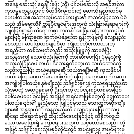
မှု တိုးတက်မှုအတွက်
အနေနဲ့ ဆေးသုံး ရေချိုးခန်း (သို့) ပါးစပ်ဆေးလို အစဉ်အလာ
ကုသမှုတွေနဲ့ယှဉ်ရင် စိတ်ဖိစီးမှုကင်းတဲ့ ဆေးသုံးနည်းတစ်ခု
ပေးပါတယ်။ အသားညှပ်ဆေးပြားများ၏ အဆင်ပြေသော ပုံစံ
သည် အိမ်မွေးတိရိစ္ဆာန်ပိုင်ရှင်များအတွက် သီးခြားနေရာများကို
လျင်မြန်စွာနှင့် ထိရောက်စွာ ကုသနိုင်စေပြီး အခြားကုသမှုပုံစံ
များဖြင့် မကြာခဏ ဆက်စပ်နေသော ရုန်းကန်မှုကို လျော့နည်း
စေသည်။ ဆပ်ပြာတစ်ချပ်စီမှာ ကြိုတင်တိုင်းတာထားတဲ့
အရည်ဟာ တစ်သမတ်တည်း အသုံးပြုမှုကို အာမခံပြီး
အလွန်အကျွံ သောက်သုံးခြင်းကို တားဆီးပေးပြီး ပုံမှန်သုံးဖို့
အထူးလုံခြုံစေပါတယ်။ ဒီဆေးရွက်တွေဟာ သယ်ဆောင်လို့
လည်းလွယ်ပြီး ဘယ်နေရာမဆို ဘယ်အချိန်မဆို ကုသနိုင်ပါ
တယ်၊ မကြာခဏ လိမ်းပေးဖို့လိုတဲ့ ကြောင်တွေအတွက် အထူး
အကျိုးရှိပါတယ်။ နှစ်မျိုးသုံး သန့်ရှင်းရေးနဲ့ ကုသရေးနည်းဟာ
လိုအပ်တဲ့ အဆင့်နှစ်ခုကို ရိုးရှင်းတဲ့ လုပ်ငန်းစဉ်တစ်ခုအဖြစ်
ပေါင်းစပ်ပေးခြင်းဖြင့် အချိန်နဲ့ အရင်းအမြစ်တွေကို ချွေတာပေး
ပါတယ်။ ၎င်း၏ နူးညံ့သော ပြုပြင်မှုသည် ဘေးထွက်ဆိုးကျိုး
များ၏ အန္တရာယ်ကို အနည်းဆုံးထိ လျှော့ချပေးပြီး ကုသမှု
ဆိုင်ရာ ထိရောက်မှုကို ထိန်းသိမ်းပေးခြင်းဖြင့် ထိခိုက်လွယ်
သော အရေပြားရှိ ကြောင်များအတွက် သင့်တော်စေသည်။ ထို့
အပြင် သန့်ရှင်းရေးလုပ်စဉ်တိုင်းတွင် အပင်များမှ အပင်များမှ