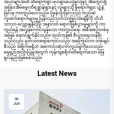
အပင်များအထိ ထိရောက်စွာ ဖယ်ရှားပေးခြင်းဖြင့် အိမ်တွင်းရှိ
အခြားအိမ်မွေးတိရစ္ဆာန်များနှင့် လူများသို့ မှိုရောဂါများ ပျံ့နှံ့
ခြင်းမှ ကာကွယ်ပေးသည်။ ပုံမှန်သုံးခြင်းသည် တည်ဆဲ
ကူးစက်ရောဂါများမှ ပြန်လည်သက်သာခြင်းအချိန်ကို သိသိ
သာသာ လျှော့ချနိုင်ပြီး အနာဂတ် ရောဂါဖြစ်ပွားမှုများကို ကာ
ကွယ်ရန် အလွန်ကောင်းမွန်သော ကာကွယ်ရေး အစီအစဉ်တစ်ခု
အဖြစ် ဆောင်ရွက်နိုင်သည်။ ထုတ်ကုန်၏ စီးပွားရေးတန်ဖိုး
သည်လည်း မှတ်သားစရာကောင်းသည်၊ အကြောင်းက တစ်ချပ်
စီသည် အမှိုက်မရှိဘဲ အကောင်းဆုံးကာကွယ်မှုကိုပေးသည်၊
ရေရှည်အသုံးပြုမှုအတွက် ကုန်ကျစရိတ်ထိရောက်သော ဖြေ
ရှင်းနည်းဖြစ်စေသည်။
Latest News
06
Jun