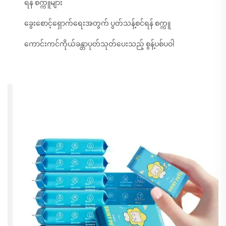
ရန် စက္ကူများ
ခွေးစောင့်ရှောက်ရေးအတွက် ပွတ်သန့်စင်ရန် စက္ကူ
ကောင်းကင်ကိုယ်ခန္တာပုတ်သုတ်ပေးသည့် စွန့်ပစ်ပဝါ