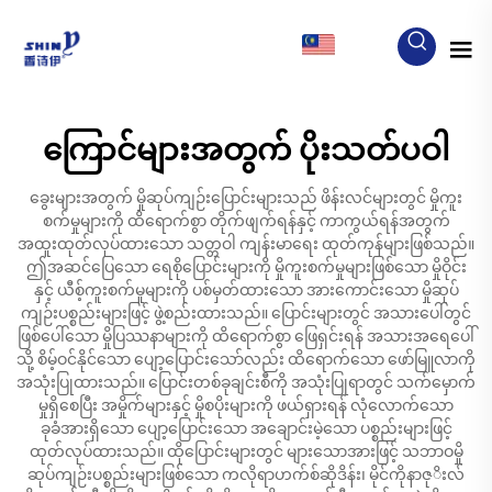
MY
ကြောင်များအတွက် ပိုးသတ်ပဝါ
ခွေးများအတွက် မှိုဆုပ်ကျဉ်းပြောင်းများသည် ဖိန်းလင်များတွင် မှိုကူး
စက်မှုများကို ထိရောက်စွာ တိုက်ဖျက်ရန်နှင့် ကာကွယ်ရန်အတွက်
အထူးထုတ်လုပ်ထားသော သတ္တဝါ ကျန်းမာရေး ထုတ်ကုန်များဖြစ်သည်။
ဤအဆင်ပြေသော ရေစိုပြောင်းများကို မှိုကူးစက်မှုများဖြစ်သော မှိုဝိုင်း
နှင့် ယီစ့်ကူးစက်မှုများကို ပစ်မှတ်ထားသော အားကောင်းသော မှိုဆုပ်
ကျဉ်းပစ္စည်းများဖြင့် ဖွဲ့စည်းထားသည်။ ပြောင်းများတွင် အသားပေါ်တွင်
ဖြစ်ပေါ်သော မှိုပြဿနာများကို ထိရောက်စွာ ဖြေရှင်းရန် အသားအရေပေါ်
သို့ စိမ့်ဝင်နိုင်သော ပျော့ပြောင်းသော်လည်း ထိရောက်သော ဖော်မြူလာကို
အသုံးပြုထားသည်။ ပြောင်းတစ်ခုချင်းစီကို အသုံးပြုရာတွင် သက်မှောက်
မှုရှိစေပြီး အမှိုက်များနှင့် မှိုစပိုးများကို ဖယ်ရှားရန် လုံလောက်သော
ခုခံအားရှိသော ပျော့ပြောင်းသော အချောင်းမဲ့သော ပစ္စည်းများဖြင့်
ထုတ်လုပ်ထားသည်။ ထိုပြောင်းများတွင် များသောအားဖြင့် သဘာဝမှို
ဆုပ်ကျဉ်းပစ္စည်းများဖြစ်သော ကလိုရာဟက်စ်ဆိုဒိန်း၊ မိုင်ကိုနာဇုိးလ်