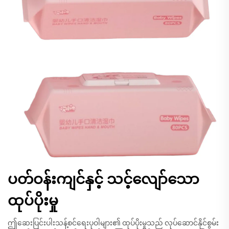
ပတ်ဝန်းကျင်နှင့် သင့်လျော်သော
ထုပ်ပိုးမှု
ဤဆေးပြင်းပါးသန့်စင်ရေးပုဝါများ၏ ထုပ်ပိုးမှုသည် လုပ်ဆောင်နိုင်စွမ်း