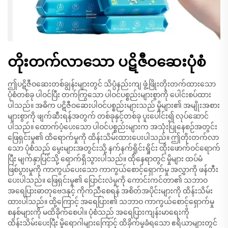
တိုးတက်လာသော ပဋိဇီဝဆေးပုံစံ
ဤပဋိဇီဝဆေးတစ်ချွန်းများတွင် သိပ္ပံနည်းကျ ဖွံ့ဖြိုးတိုးတက်ထားသော
ပုံစံတစ်ခု ပါဝင်ပြီး တက်ကြွသော ပါဝင်ပစ္စည်းများစွာကို ပေါင်းစပ်ထား
ပါသည်။ အဓိက ပဋိဇီဝဆေးပါဝင်ပစ္စည်းများသည် မှိုများ၏ အမျိုးအစား
များစွာကို ဖျက်ဆီးရန်အတွက် တစ်ခုနှင့်တစ်ခု ပူးပေါင်း၍ လုပ်ဆောင်
ပါသည်။ ထောက်ပံ့ပေးသော ပါဝင်ပစ္စည်းများက အသုံးပြုနေစဉ်အတွင်း
ဖြေရှင်းမှု၏ ထိရောက်မှုကို ထိန်းသိမ်းထားပေးပါသည်။ ဤတိုးတက်လာ
သော ပုံစံသည် မွေးများအတွင်းသို့ နက်နက်ရှိုင်းရှိုင်း ထိုးဖောက်ဝင်ရောက်
ပြီး မျက်နှာပြင်သို့ ရောက်ရှိသွားပါသည်။ ထိုနေရာတွင် မှိုများ ထပ်မံ
ဖြစ်ပွားမှုကို ကာကွယ်ပေးသော ကာကွယ်စောင့်ရှောက်မှု အလွှာကို ဖန်တီး
ပေးပါသည်။ ဖြေရှင်းမှု၏ ပြောင်းလဲမှုကို ကောင်းကင်တာ၏ သဘာဝ
အရေပြားဓာတုဗေဒနှင့် ကိုက်ညီစေရန် အစိတ်အပိုင်းများကို ထိန်းသိမ်း
ထားပါသည်။ ထို့ကြောင့် အရေပြား၏ သဘာဝ ကာကွယ်စောင့်ရှောက်မှု
စနစ်များကို မထိခိုက်စေပါ။ ပုံစံသည် အရေပြားကျန်းမာရေးကို
ထိန်းသိမ်းပေးပြီး မှိုရောဂါများကြောင့် ထိခိုက်မှုခံရသော ဧရိယာများတွင်