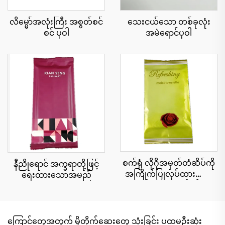
လိမ္မော်အလုံးကြီး အစွတ်စင်
သေးငယ်သော တစ်ခုလုံး
စင် ပုဝါ
အမဲရောင်ပုဝါ
စက်ရုံ လိုဂိုအမှတ်တံဆိပ်ကို
နီညိုရောင် အက္ခရာတို့ဖြင့်
အကြိုက်ပြုလုပ်ထားသော
ရေးထားသောအမည်
တစ်ခုလုံးရှိ စက်ဝန်း
ပတ်ဝန်းကျင်ကို အနံ့သက်
သော ပေါ့တ်တိုက်ခြင်း
ခရီးသွားခြင်း ပါတီ ကြော်ငြာ
ကြောင်တွေအတွက် မှိုတိုက်ဆေးတွေ သုံးခြင်း ပထမဦးဆုံး