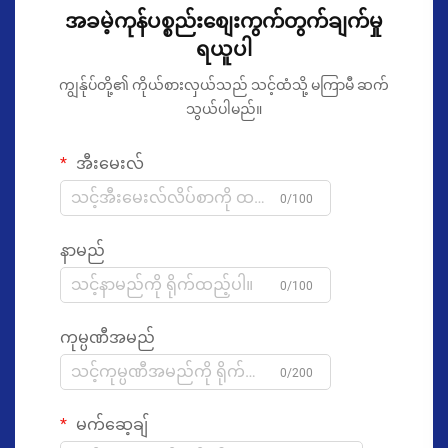
အခမဲ့ကုန်ပစ္စည်းစျေးကွက်တွက်ချက်မှု
ရယူပါ
ကျွန်ုပ်တို့၏ ကိုယ်စားလှယ်သည် သင့်ထံသို့ မကြာမီ ဆက်
သွယ်ပါမည်။
အီးမေးလ်
0/100
နာမည်
0/100
ကုမ္ပဏီအမည်
0/200
မက်ဆေ့ချ်