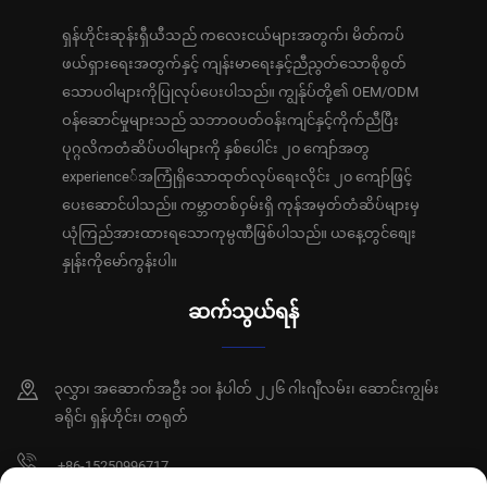
ရှန်ဟိုင်းဆုန်းရှီယီသည် ကလေးငယ်များအတွက်၊ မိတ်ကပ်
ဖယ်ရှားရေးအတွက်နှင့် ကျန်းမာရေးနှင့်ညီညွတ်သောစိုစွတ်
သောပဝါများကိုပြုလုပ်ပေးပါသည်။ ကျွန်ုပ်တို့၏ OEM/ODM
ဝန်ဆောင်မှုများသည် သဘာဝပတ်ဝန်းကျင်နှင့်ကိုက်ညီပြီး
ပုဂ္ဂလိကတံဆိပ်ပဝါများကို နှစ်ပေါင်း ၂၀ ကျော်အတွ
experience်အကြုံရှိသောထုတ်လုပ်ရေးလိုင်း ၂၀ ကျော်ဖြင့်
ပေးဆောင်ပါသည်။ ကမ္ဘာတစ်ဝှမ်းရှိ ကုန်အမှတ်တံဆိပ်များမှ
ယုံကြည်အားထားရသောကုမ္ပဏီဖြစ်ပါသည်။ ယနေ့တွင်စျေး
နှုန်းကိုမော်ကွန်းပါ။
ဆက်သွယ်ရန်
၃လွှာ၊ အဆောက်အဦး ၁၀၊ နံပါတ် ၂၂၆ ဂါးဂျီလမ်း၊ ဆောင်းကျွမ်း
ခရိုင်၊ ရှန်ဟိုင်း၊ တရုတ်
+86-15250996717