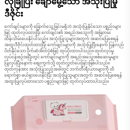
လုံခြုံပြီး ချောမွေ့သော အသုံးပြုမှု
ဒီဇိုင်း
ကော်ချင်းများကို ခြောက်သွေ့ခြင်းမရှိဘဲ အသုံးပြုနိုင်သော ပစ္စည်းများ
ဖြင့် ထုတ်လုပ်ထားပြီး ကော်ချင်း၏ အရည်အသွေးကို အမြဲတမ်း
ထိန်းသိမ်းပေးနိုင်ပါသည်။ အသုံးပြုသူများအတွက် အဆင်ပြေစေရန်
အထူးဒီဇိုင်းထုတ်ထားပြီး ကော်ချင်းများကို အသုံးပြုပြီးနောက် ပြန်လည်
ပိတ်နိုင်သော ပိုက်ဆံအိတ်ပုံစံဖြင့် ထုပ်ပိုးထားပါသည်။ ထုတ်လုပ်မှု
လုပ်ငန်းစဉ်အပြီးတွင် ကော်ချင်းများကို အရည်အသွေးစစ်ဆေးမှုများ
ပြုလုပ်ပြီးနောက် စျေးကွက်သို့ ထုတ်လွှတ်ပေးခြင်းဖြစ်ပါသည်။
ထုတ်ကုန်အား အသုံးပြုသည့်အခါတွင် ဘက်တီးရီးယားများကို ထိ
ရောက်စွာ ဖယ်ရှားပေးနိုင်ပြီး အသုံးပြုသူများအတွက် အဆင်ပြေစေရန်
အထူးပြုလုပ်ထားသော ပစ္စည်းများဖြင့် ထုတ်လုပ်ထားပါသည်။