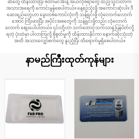
ဆီတွေ ထိန်းထားပြီး ဗီတာမင်အီးနဲ့ အယ်လိုဗီရာတွေ ထည့်သွင်းတာက
အသားအရေကို ကောင်းမွန်စေပါတယ်။ နေ့စဉ်သုံးဖို့ အကောင်းဆုံးပါ။ ဒီ
ဆေးရည်တွေဟာ ခွေးတစ်ကောင်လုံးကို သန့်ရှင်းဖို့ လုံလောက်လောက်
အောင် ကြီးမားပြီး အပိုင်းအစတွေကို သန့်ရှင်းဖို့လည်း လုံလောက်
လောက် စျေးပေါပါတယ်။ ၎င်းတို့ဟာ သက်တောင့်သက်သာနဲ့ ပြန်ပိတ်လို့
ရတဲ့ ပုံးထဲမှာ ပါလာကြလို့ စိုစွတ်မှုကို ထိန်းထားနိုင်ကာ နောက်ဆုံးသုံးတဲ့
အထိ အသားလျှော်စက်တွေ နူးညံ့ပြီး ထိရောက်မှုရှိစေပါတယ်။
နာမည်ကြီးထုတ်ကုန်များ