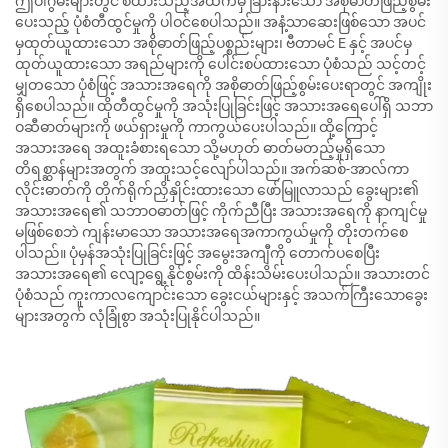
ဤဝါဂွမ်းများတွင် စံထားသည့်အထက်မှ ခြားနားသော အစိုဓာတ်ဖြည့်စွမ်း
ပေးသည့် ပုံစံတီထွင်မှုကို ပါဝင်စေပါသည်။ အနံ့သာဆေးဖြစ်သော အပင်
မှထုတ်ယူထားသော အစိုဓာတ်ဖြည့်ပစ္စည်းများ၊ ဗီတာမင် E နှင့် အပင်မှ
ထုတ်ယူထားသော အရည်များကို ပေါင်းစပ်ထားသော ပုံစံသည် သင့်တင့်
မျှတသော ပုံစံဖြင့် အသားအရေကို အစိုဓာတ်ဖြည့်စွမ်းပေးရာတွင် အကျိုး
ရှိစေပါသည်။ ထိုတီထွင်မှုကို အသုံးပြုခြင်းဖြင့် အသားအရေပေါ်ရှိ သဘာ
ဝဆီဓာတ်များကို ဖယ်ရှားမှုကို ကာကွယ်ပေးပါသည်။ ထို့ကြောင့်
အသားအရေ အထူးခံစားရသော သို့မဟုတ် ဓာတ်မတည့်မှုရှိသော
တိရစ္ဆာန်များအတွက် အထူးသင့်လျော်ပါသည်။ အက်ဆစ်-အာလ်ကာ
လိုင်းဓာတ်ကို တိုက်ရိုက်ညှိနှိုင်းထားသော ဖော်မြူလာသည် ခွေးများ၏
အသားအရေ၏ သဘာဝဓာတ်ဖြင့် ကိုက်ညီပြီး အသားအရေကို နာကျင်မှု
မဖြစ်စေဘဲ ကျန်းမာသော အသားအရေအကာကွယ်မှုကို တိုးတက်စေ
ပါသည်။ ပုံမှန်အသုံးပြုခြင်းဖြင့် အမွေးအကျီကို တောက်ပစေပြီး
အသားအရေ၏ လျော့ရွေ့နိုင်စွမ်းကို ထိန်းသိမ်းပေးပါသည်။ အသားတင်
ပုံစံသည် ကူးကာလကျောင်းသော ခွေးငယ်များနှင့် အသက်ကြီးသောခွေး
များအတွက် လုံခြုံစွာ အသုံးပြုနိုင်ပါသည်။