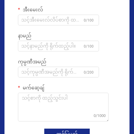
အီးမေးလ်
0/100
နာမည်
0/100
ကုမ္ပဏီအမည်
0/200
မက်ဆေ့ချ်
0/1000