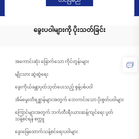
တင်ပြမည်
ခွေးပဝါများကို ပိုးသတ်ခြင်း
အကောင်းဆုံး ခြောက်သော ကိုင်တွန်းများ
မျိုးသား ဆွဲဆွဲရေး
ခွေးကိုယ်ခန္တာပုတ်သုတ်ပေးသည့် စွန့်ပစ်ပဝါ
အိမ်မွေးတိရစ္ဆာန်များအတွက် ဘေးကင်းသော ပိုးစွတ်ပဝါများ
ကြောင်များအတွက် ဘက်တီးရီးယားဆန့်ကျင်ရေး ပွတ်
သန့်စင်ရန် စက္ကူ
ခွေးခြေထောက်သန့်စင်ရေးပဝါများ