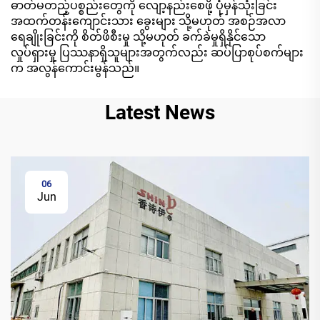
ဓာတ်မတည့်ပစ္စည်းတွေကို လျော့နည်းစေဖို့ ပုံမှန်သုံးခြင်း
အထက်တန်းကျောင်းသား ခွေးများ သို့မဟုတ် အစဉ်အလာ
ရေချိုးခြင်းကို စိတ်ဖိစီးမှု သို့မဟုတ် ခက်ခဲမှုရှိနိုင်သော
လှုပ်ရှားမှု ပြဿနာရှိသူများအတွက်လည်း ဆပ်ပြာစုပ်စက်များ
က အလွန်ကောင်းမွန်သည်။
Latest News
06
Jun