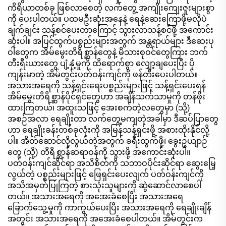
သည်။
ကိရိယာတစ်ခု ဖြစ်လာစေတဲ့ လက်တွေ့ အကျိုးကျေးဇူးများစွာ
ကို ပေးပါတယ်။ ပထမဦးဆုံးအနေနဲ့ ရေနဲ့ဆေးကြောဖို့မလိုပဲ
ချက်ချင်း သန့်စင်ပေးတာကြောင့် သွားလာသန့်စင်ဖို့ အကောင်း
ဆုံးပါ။ အပြင်ထွက်ပစ္စည်းများအတွက် အန္တရာယ်များ ဒီဆေးပု
ဝါတွေက အိမ်မွေးတိရိစ္ဆာန်တွေနဲ့ မိသားစုဝင်တွေကြား ဘက်
တီးရီးယားတွေ ပျံ့နှံ့မှုကို ထိရောက်စွာ လျှော့ချပေးပြီး ပို
ကျန်းမာတဲ့ အိမ်တွင်းပတ်ဝန်းကျင်ကို ဖန်တီးပေးပါတယ်။
အသားအရေကို သန့်ရှင်းရေးပစ္စည်းများဖြင့် သန့်ရှင်းပေးရန်
အိမ်မွေးတိရိစ္ဆာန်ပိုင်ရှင်တွေဟာ အချိန်သက်သာမှုကို တန်ဖိုး
ထားကြတယ်၊ အထူးသဖြင့် အေးစက်တဲ့လတွေမှာ (သို့)
အစဉ်အလာ ရေချိုးတာ လက်တွေ့မကျတဲ့အခါမှာ ဒီဆပ်ပြာတွေ
ဟာ ရေချိုးခန်းတစ်ခုလုံးကို အမြန်သန့်ရှင်းဖို့ အစားထိုးနိုင်လို့
ပါ။ အိတ်ဆောင်လို့လွယ်တဲ့အတွက် ခရီးထွက်ဖို့၊ ခွေးဥယျာဉ်
တွေ (သို့) တိရိစ္ဆာန်ဆရာဝန်ကို သွားဖို့ အကောင်းဆုံးပါ။
ပတ်ဝန်းကျင်ဆိုင်ရာ အသိစိတ်ကို သဘာဝပိုင်းဆိုင်ရာ ဆွေးမြေ့
လွယ်တဲ့ ပစ္စည်းများဖြင့် ဖြေရှင်းပေးလျက် ပတ်ဝန်းကျင်ကို
အသိအမှတ်ပြုကြတဲ့ စားသုံးသူများကို ဆွဲဆောင်လာစေပါ
တယ်။ အသားအရေကို အအေးခံစေပြီး အသားအရေ
ခြောက်သွေ့မှုကို ကာကွယ်ပေးပြီး အသားအရေကို ရေချိုးချိန်
အတွင်း အသားအရေကို အအေးခံစေပါတယ်။ အိမ်တွင်းက