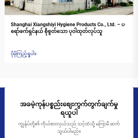
Shanghai Xiangshiyi Hygiene Products Co., Ltd. – ပ
ရော်ဖက်ရှင်နယ် စိုစွတ်သော ပုဝါထုတ်လုပ်သူ
ပိုမိုကြည့်ရှုပါ။
အခမဲ့ကုန်ပစ္စည်းစျေးကွက်တွက်ချက်မှု
ရယူပါ
ကျွန်ုပ်တို့၏ ကိုယ်စားလှယ်သည် သင့်ထံသို့ မကြာမီ ဆက်
သွယ်ပါမည်။