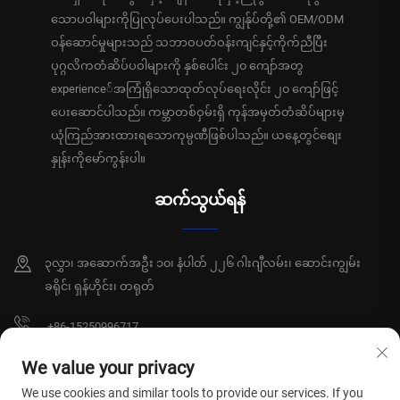
သောပဝါများကိုပြုလုပ်ပေးပါသည်။ ကျွန်ုပ်တို့၏ OEM/ODM
ဝန်ဆောင်မှုများသည် သဘာဝပတ်ဝန်းကျင်နှင့်ကိုက်ညီပြီး
ပုဂ္ဂလိကတံဆိပ်ပဝါများကို နှစ်ပေါင်း ၂၀ ကျော်အတွ
experience်အကြုံရှိသောထုတ်လုပ်ရေးလိုင်း ၂၀ ကျော်ဖြင့်
ပေးဆောင်ပါသည်။ ကမ္ဘာတစ်ဝှမ်းရှိ ကုန်အမှတ်တံဆိပ်များမှ
ယုံကြည်အားထားရသောကုမ္ပဏီဖြစ်ပါသည်။ ယနေ့တွင်စျေး
နှုန်းကိုမော်ကွန်းပါ။
ဆက်သွယ်ရန်
၃လွှာ၊ အဆောက်အဦး ၁၀၊ နံပါတ် ၂၂၆ ဂါးဂျီလမ်း၊ ဆောင်းကျွမ်း
ခရိုင်၊ ရှန်ဟိုင်း၊ တရုတ်
+86-15250996717
[email protected]
We value your privacy
We use cookies and similar tools to provide our services. If you