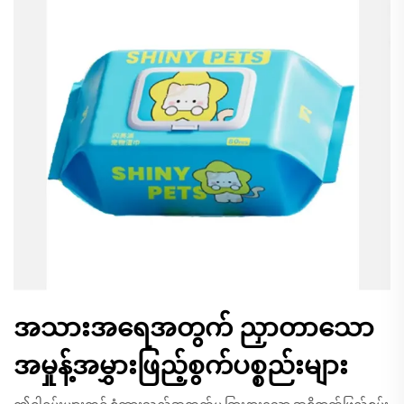
အသားအရေအတွက် ညှာတာသော
အမှုန့်အမွှားဖြည့်စွက်ပစ္စည်းများ