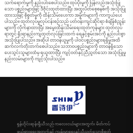
သက်ရောက်မှုကို နည်းပါးစေပါသည်။ ထုပ်ပိုးမှုကို ပြန်လည်အသုံးပြု
သော ပစ္စည်းများဖြင့် ဒီဇိုင်းထုတ်ထားပြီး အထူးပိတ်စေ့စနစ်ကို အသုံးပြု
ထားသဖြင့် စိုစွတ်မှုကို ထိန်းသိမ်းပေးကာ အမှိုက်များကို ကာကွယ်ပေး
ပါသည်။ ထုတ်လုပ်မှုလုပ်ငန်းစဉ်သည် ပတ်ဝန်းကျင်ဆိုင်ရာ စံချိန်စံညွှန်း
များကို လိုက်နာထားပြီး အမွေးထိန်းသိမ်းရေးထုတ်ကုန်များ ထုတ်လုပ်
ရာတွင် ရိုးရာနည်းကျထုတ်လုပ်ခြင်းထက် ရေနှင့်စွမ်းအင်ကို နည်းပါးစွာ
အသုံးပြုပါသည်။ အဆိုပါ တာဝန်ယူမှုကို ပါဝင်ပစ္စည်းများရရှိမှုအထိ
ဆက်လက်တိုးတက်စေပါသည်။ သဘာဝပစ္စည်းများကို တာဝန်ရှိသော
ပေးသွင်းသူများထံမှ ရယူထားပြီး ကျင့်ဝတ်နှင့်ညီညွတ်သော အသုံးပြုမှု
နည်းလမ်းများကို ကျင့်သုံးပါသည်။
ရှန်ဟိုင်းဆုန်းရှီယီသည် ကလေးငယ်များအတွက်၊ မိတ်ကပ်
ဖယ်ရှားရေးအတွက်နှင့် ကျန်းမာရေးနှင့်ညီညွတ်သောစိုစွတ်