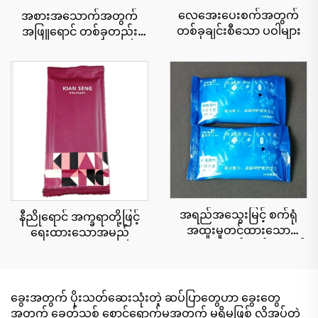
လေအေးပေးစက်အတွက်
အစားအသောက်အတွက်
တစ်ခုချင်းစီသော ပဝါများ
အဖြူရောင် တစ်ခုတည်း
သော အဝတ်စ
အရည်အသွေးမြင့် စက်ရုံ
နီညိုရောင် အက္ခရာတို့ဖြင့်
အထူးမှုတင်ထားသော
ရေးထားသောအမည်
အများရည်ရွယ်ချက်အတွက်
၁၀ မူးယစ်ဆေးဝါးများ ၇၅%
အရက်ဓာတ်ပါဝင်သော
စိုစွတ်သော ပဝါများ သန့်စင်
ခွေးအတွက် ပိုးသတ်ဆေးသုံးတဲ့ ဆပ်ပြာတွေဟာ ခွေးတွေ
မှုနှုန်းသည် ၉၉.၉% အထိရှိ
အတွက် ခေတ်သစ် စောင့်ရှောက်မှုအတွက် မရှိမဖြစ် လိုအပ်တဲ့