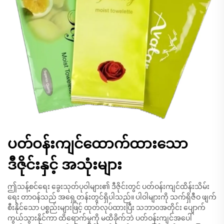
ပတ်ဝန်းကျင်ထောက်ထားသော
ဒီဇိုင်းနှင့် အသုံးများ
ဤသန့်စင်ရေး ခွေးသုတ်ပုဝါများ၏ ဒီဇိုင်းတွင် ပတ်ဝန်းကျင်ထိန်းသိမ်း
ရေး တာဝန်သည် အရှေ့တန်းတွင်ရှိပါသည်။ ပါဝါများကို သက်ရှိဇီဝ ဖျက်
စီးနိုင်သော ပစ္စည်းများဖြင့် ထုတ်လုပ်ထားပြီး သဘာဝအတိုင်း ပျောက်
ကွယ်သွားနိုင်ကာ ထိရောက်မှုကို မထိခိုက်ဘဲ ပတ်ဝန်းကျင်အပေါ်