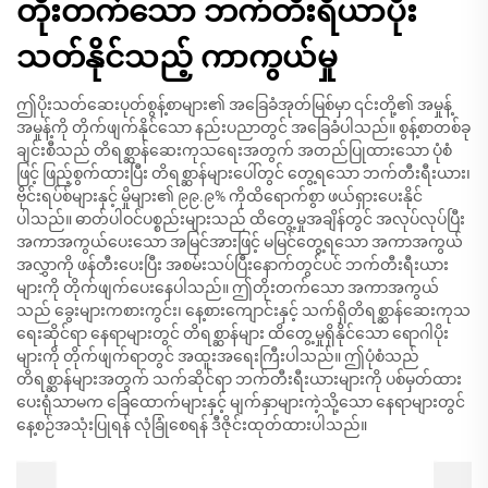
တိုးတက်သော ဘက်တီးရီယာပိုး
သတ်နိုင်သည့် ကာကွယ်မှု
ဤပိုးသတ်ဆေးပုတ်စွန့်စာများ၏ အခြေခံအုတ်မြစ်မှာ ၎င်းတို့၏ အမှုန့်
အမှုန့်ကို တိုက်ဖျက်နိုင်သော နည်းပညာတွင် အခြေခံပါသည်။ စွန့်စာတစ်ခု
ချင်းစီသည် တိရစ္ဆာန်ဆေးကုသရေးအတွက် အတည်ပြုထားသော ပုံစံ
ဖြင့် ဖြည့်စွက်ထားပြီး တိရစ္ဆာန်များပေါ်တွင် တွေ့ရသော ဘက်တီးရီးယား၊
ဗိုင်းရပ်စ်များနှင့် မှိုများ၏ ၉၉.၉% ကိုထိရောက်စွာ ဖယ်ရှားပေးနိုင်
ပါသည်။ ဓာတ်ပါဝင်ပစ္စည်းများသည် ထိတွေ့မှုအချိန်တွင် အလုပ်လုပ်ပြီး
အကာအကွယ်ပေးသော အမြင်အားဖြင့် မမြင်တွေ့ရသော အကာအကွယ်
အလွှာကို ဖန်တီးပေးပြီး အစမ်းသပ်ပြီးနောက်တွင်ပင် ဘက်တီးရီးယား
များကို တိုက်ဖျက်ပေးနေပါသည်။ ဤတိုးတက်သော အကာအကွယ်
သည် ခွေးများကစားကွင်း၊ နေ့စားကျောင်းနှင့် သက်ရှိတိရစ္ဆာန်ဆေးကုသ
ရေးဆိုင်ရာ နေရာများတွင် တိရစ္ဆာန်များ ထိတွေ့မှုရှိနိုင်သော ရောဂါပိုး
များကို တိုက်ဖျက်ရာတွင် အထူးအရေးကြီးပါသည်။ ဤပုံစံသည်
တိရစ္ဆာန်များအတွက် သက်ဆိုင်ရာ ဘက်တီးရီးယားများကို ပစ်မှတ်ထား
ပေးရုံသာမက ခြေထောက်များနှင့် မျက်နှာများကဲ့သို့သော နေရာများတွင်
နေ့စဉ်အသုံးပြုရန် လုံခြုံစေရန် ဒီဇိုင်းထုတ်ထားပါသည်။