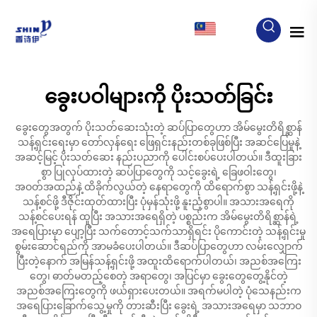
MY
ခွေးပဝါများကို ပိုးသတ်ခြင်း
ခွေးတွေအတွက် ပိုးသတ်ဆေးသုံးတဲ့ ဆပ်ပြာတွေဟာ အိမ်မွေးတိရိစ္ဆာန်
သန့်ရှင်းရေးမှာ တော်လှန်ရေး ဖြေရှင်းနည်းတစ်ခုဖြစ်ပြီး အဆင်ပြေမှုနဲ့
အဆင့်မြင့် ပိုးသတ်ဆေး နည်းပညာကို ပေါင်းစပ်ပေးပါတယ်။ ဒီထူးခြား
စွာ ပြုလုပ်ထားတဲ့ ဆပ်ပြာတွေကို သင့်ခွေးရဲ့ ခြေဖဝါးတွေ၊
အဝတ်အထည်နဲ့ ထိခိုက်လွယ်တဲ့ နေရာတွေကို ထိရောက်စွာ သန့်ရှင်းဖို့နဲ့
သန့်စင်ဖို့ ဒီဇိုင်းထုတ်ထားပြီး ပုံမှန်သုံးဖို့ နူးညံ့စွာပါ။ အသားအရေကို
သန့်စင်ပေးရန် ထူပြီး အသားအရေရှိတဲ့ ပစ္စည်းက အိမ်မွေးတိရိစ္ဆာန်ရဲ့
အရေပြားမှာ ပျော့ပြီး သက်တောင့်သက်သာရှိရင်း ပိုကောင်းတဲ့ သန့်ရှင်းမှု
စွမ်းဆောင်ရည်ကို အာမခံပေးပါတယ်။ ဒီဆပ်ပြာတွေဟာ လမ်းလျှောက်
ပြီးတဲ့နောက် အမြန်သန့်ရှင်းဖို့ အထူးထိရောက်ပါတယ်၊ အညစ်အကြေး
တွေ၊ ဓာတ်မတည့်စေတဲ့ အရာတွေ၊ အပြင်မှာ ခွေးတွေတွေ့နိုင်တဲ့
အညစ်အကြေးတွေကို ဖယ်ရှားပေးတယ်။ အရက်မပါတဲ့ ပုံသေနည်းက
အရေပြားခြောက်သွေ့မှုကို တားဆီးပြီး ခွေးရဲ့ အသားအရေမှာ သဘာဝ