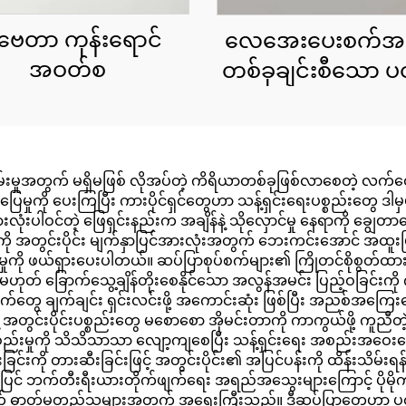
ေတာ ကုန်းရောင်
လေအေးပေးစက်အ
အဝတ်စ
တစ်ခုချင်းစီသော ပဝ
မှုအတွက် မရှိမဖြစ် လိုအပ်တဲ့ ကိရိယာတစ်ခုဖြစ်လာစေတဲ့ လက်တွေ
်ပြေမှုကို ပေးကြပြီး ကားပိုင်ရှင်တွေဟာ သန့်ရှင်းရေးပစ္စည်းတွေ ဒါ
။ အားလုံးပါဝင်တဲ့ ဖြေရှင်းနည်းက အချိန်နဲ့ သိုလှောင်မှု နေရာကို ချ
တွင်းပိုင်း မျက်နှာပြင်အားလုံးအတွက် ဘေးကင်းအောင် အထူးပြုပြ
ရဲ့ စိုးရိမ်မှုကို ဖယ်ရှားပေးပါတယ်။ ဆပ်ပြာစုပ်စက်များ၏ ကြိုတင်
ုသို့မဟုတ် ခြောက်သွေ့ချိန်တိုးစေနိုင်သော အလွန်အမင်း ပြည့်ဝခြင်
အမှိုက်တွေ ချက်ချင်း ရှင်းလင်းဖို့ အကောင်းဆုံး ဖြစ်ပြီး အညစ်အကြေ
်းဖို့နဲ့ အတွင်းပိုင်းပစ္စည်းတွေ မစောစော အိုမင်းတာကို ကာကွယ်ဖိ
ည်းမှုကို သိသိသာသာ လျော့ကျစေပြီး သန့်ရှင်းရေး အစည်းအဝေးတ
ခြင်းကို တားဆီးခြင်းဖြင့် အတွင်းပိုင်း၏ အပြင်ပန်းကို ထိန်းသိမ်းရ
င် ဘက်တီးရီးယားတိုက်ဖျက်ရေး အရည်အသွေးများကြောင့် ပိုမိုကျန်
် ဓာတ်မတည့်သူများအတွက် အရေးကြီးသည်။ ဒီဆပ်ပြာတွေဟာ ပတ်ဝန်းက