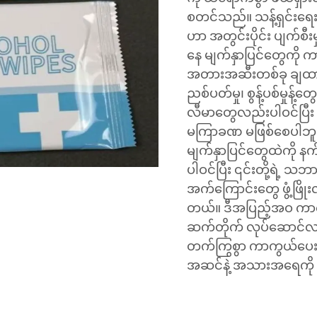
စတင်သည်။ သန့်ရှင်းရေ
ဟာ အတွင်းပိုင်း ပျက်စီ
နေ မျက်နှာပြင်တွေကို က
အတားအဆီးတစ်ခု ချထားတယ
ညစ်ပတ်မှု၊ စွန့်ပစ်မှုန
လီမာတွေလည်းပါဝင်ပြီး နေ
မကြာခဏ မဖြစ်စေပါဘူး။ ဒ
မျက်နှာပြင်တွေထဲကို န
ပါဝင်ပြီး ၎င်းတို့ရဲ့ သဘာဝ
အက်ကြောင်းတွေ ဖွံ့ဖြိ
တယ်။ ဒီအပြည့်အဝ ကာက
ဆက်တိုက် လုပ်ဆောင်လျ
တက်ကြွစွာ ကာကွယ်ပေးလျ
အဆင်နဲ့ အသားအရေကို 