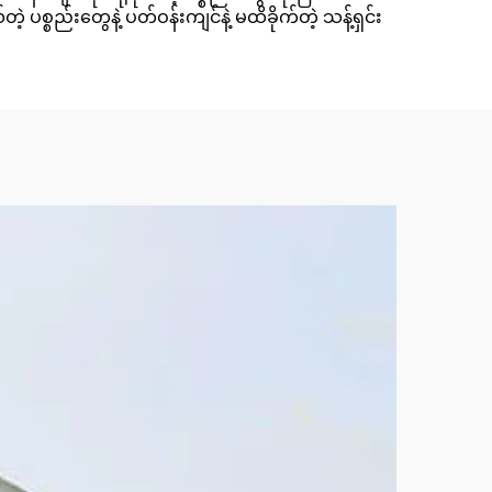
 ပစ္စည်းတွေနဲ့ ပတ်ဝန်းကျင်နဲ့ မထိခိုက်တဲ့ သန့်ရှင်း