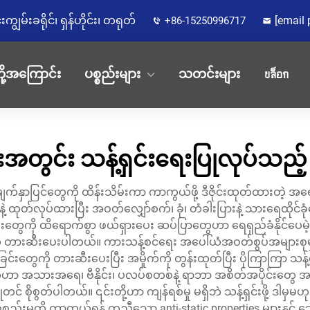
မ်းခရိုင်၊ ရှန်ဟိုင်း၊ တရုတ်
[email 
+86-15250996717
ို့အကြောင်း
ပစ္စည်းများ
သတင်းများ
บล็อก
အတွင်း သန့်ရှင်းရေးပြုလုပ်သည့် 
ာပြင်တွေကို ထိန်းသိမ်းကာ ကာကွယ်ဖို့ ဒီဇိုင်းထုတ်ထားတဲ့ အရေ
ဲ့ ထုတ်လုပ်ထားပြီး အဝတ်လျှော်စက်၊ ခုံ၊ တံခါးပြားနဲ့ သားရေထိုင်ခ
ကြေးတွေကို ထိရောက်စွာ ဖယ်ရှားပေး ဆပ်ပြာတွေဟာ ရေရှည်ခံနိုင်ပေမဲ့
တွေကို တားဆီးပေးပါတယ်။ ကားသန့်စင်ရေး အပေါ်ယံအဝတ်စွပ်အများစ
ွဲခြင်းတွေကို တားဆီးပေးပြီး အမှိုက်ကို တွန်းထုတ်ပြီး ပိုကြာကြာ သန့
အသားအရေ၊ ဗီနိုင်း၊ ပလပ်စတစ်နဲ့ ရာဘာ အစိတ်အပိုင်းတွေ အပါ
င် စိုစွတ်ပါတယ်။ ၎င်းတို့ဟာ ကျန်ရစ်မှု မရှိဘဲ သန့်ရှင်းဖို့ ဒါမှမဟု
စည်းမှုကို ကာကွယ်ရန် ကူညီသော anti-static properties များနှင့