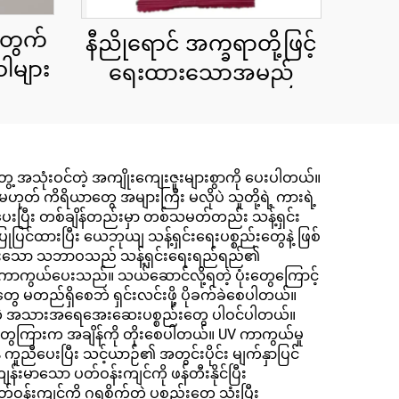
တွက်
နီညိုရောင် အက္ခရာတို့ဖြင့်
ါများ
ရေးထားသောအမည်
့ အသုံးဝင်တဲ့ အကျိုးကျေးဇူးများစွာကို ပေးပါတယ်။
မှမဟုတ် ကိရိယာတွေ အများကြီး မလိုပဲ သူတို့ရဲ့ ကားရဲ့
ွေတာပေးပြီး တစ်ချိန်တည်းမှာ တစ်သမတ်တည်း သန့်ရှင်း
င်ထားပြီး ယေဘုယျ သန့်ရှင်းရေးပစ္စည်းတွေနဲ့ ဖြစ်
စိုစွတ်ထားသော သဘာဝသည် သန့်ရှင်းရေးရည်ရည်၏
းကို ကာကွယ်ပေးသည်။ သယ်ဆောင်လို့ရတဲ့ ပုံးတွေကြောင့်
းတွေ မတည်ရှိစေဘဲ ရှင်းလင်းဖို့ ပိုခက်ခဲစေပါတယ်။
ု့ ကူညီတဲ့ အသားအရေအေးဆေးပစ္စည်းတွေ ပါဝင်ပါတယ်။
ွေကြားက အချိန်ကို တိုးစေပါတယ်။ UV ကာကွယ်မှု
န် ကူညီပေးပြီး သင့်ယာဉ်၏ အတွင်းပိုင်း မျက်နှာပြင်
းမာသော ပတ်ဝန်းကျင်ကို ဖန်တီးနိုင်ပြီး
ျင်ကို ဂရုစိုက်တဲ့ ပစ္စည်းတွေ သုံးပြီး