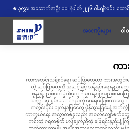
၃လွှာ၊ အဆောက်အဦး ၁၀၊ နံပါတ် ၂၂၆ ဂါးဂျီလမ်း၊ ဆောင်းကျွ
အsertိုးများ
ငါတ
ကား
ကားအတွင်းသန့်စင်ရေး ဆပ်ပြာတွေဟာ ကားအတွင်းမျက်နှ
တဲ့ ဆပ်ပြာတွေကို အဆင့်မြင့် သန့်ရှင်းရေးနည်းတွေန
ဖုန်မှုန့်၊ ညစ်ပတ်မှု၊ စိမ့်ထွက်မှု၊ နေ့စဉ်အညစ်အ
သန့်ရှင်းမှု စွမ်းဆောင်ရည်ကို ပေးရင်းခြစ်တာ
အတွင်းပိုင်း မျက်နှာပြင်တွေ မှိန်သွားခြင်းနဲ့ အက်က
ကာကွယ်ရေး အလွှာတစ်ခုလည်း အဝတ်လျှော်စက်တွေဟာ 
ကင်းတဲ့ ဂရုတစိုက် ဟန်ချက်ညီတဲ့ ဖြေရှင်းနည်းနဲ့ ကြိုတ
ထုတ်ထားတာပါ။ အမျိုးအစားများစွာတွင်လည်း ဖုန်စု