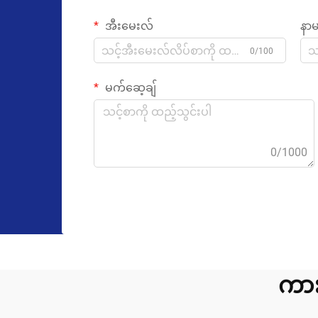
အီးမေးလ်
နာ
0/100
မက်ဆေ့ချ်
0/1000
ကား