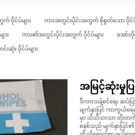
် ဝိုင်ပ်များ
ကားအတွင်းပိုင်းအတွက် စိုစွတ်သော ဝိုင်ပ
များ
ကား၏အတွင်းပိုင်းအတွက် ဝိုင်ပ်များ
အော်တိုမ
းဆုံး ဝိုင်ပ်များ
အမြင့်ဆုံးမှုပြင
ဒီကားသန့်စင်ရေး ဆပ်ပြာ
မျက်နှာပြင် ကာကွယ်ရေး
မှာ သိသိသာသာ တိုးတက်
စနစ်သည် မျက်နှာပြင်၏ တ
ကို ထိရောက်စွာ ဖယ်ရှား