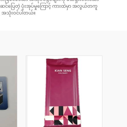
 အဆင်ပြေတဲ့ ပုံးအုပ်မှုကြောင့် ကားထဲမှာ အလွယ်တကူ
ဖို့ အသုံးဝင်ပါတယ်။