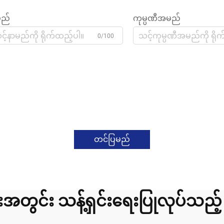
မည်
ကုမ္ပဏီအမည်
0/100
တင်ပြမည်
အတွင်း သန့်ရှင်းရေးပြုလုပ်သည့် 