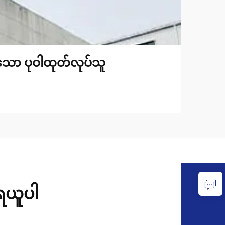
်သော ပုဝါထုတ်လုပ်သူ
ုရယူပါ