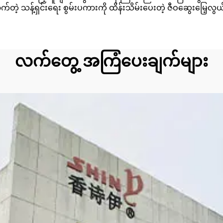
်တဲ့ သန့်ရှင်းရေး စွမ်းပကားကို ထိန်းသိမ်းပေးတဲ့ ဇီဝဆွေးမြေ့လွယ်တဲ့
လက်တွေ့ အကြံပေးချက်များ