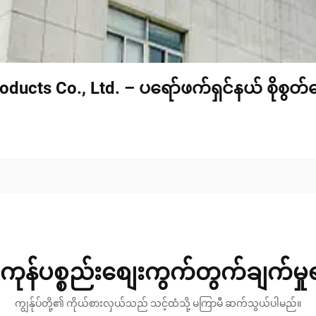
oducts Co., Ltd. – ပရော်ဖက်ရှင်နယ် စိုစွတ
ကုန်ပစ္စည်းစျေးကွက်တွက်ချက်မှ
ကျွန်ုပ်တို့၏ ကိုယ်စားလှယ်သည် သင့်ထံသို့ မကြာမီ ဆက်သွယ်ပါမည်။