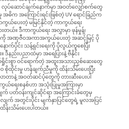
း လုပ်ဆောင်ချက်နောက်မှာ အဝတ်လျှော်စက်တွေ
းမှု အဓိက အကြောင်းရင်းဖြစ်တဲ့ UV ရောင်ခြည်က
ာကွယ်ပေးတဲ့ မမြင်နိုင်တဲ့ ကာကွယ်ရေး
်။ ဒီကာကွယ်ရေး အလွှာမှာ ဖုန်မှုန့်၊
့်တွေကို အဏုဇီဝအကာအကွယ်ပေးတဲ့ အဆင့်မြင့် ပို
ာက်ပိုင်း သန့်ရှင်းရေးကို ပိုလွယ်ကူစေပြီး
ီနည်းပညာထဲမှာ အရေပြားနဲ့ ဗီနိုင်း
က်ရှိုင်းစွာ ဝင်ရောက်တဲ့ အထူးအသားညှစ်ဆေးတွေ
 စိုထိုင်းမှု ဟန်ချက်ညီမှုကို ထိန်းသိမ်းပေးပြီး
ုးလာတာနဲ့ အဝတ်ဆင်ပုံတွေကို တားဆီးပေးပါ
ွယ်ရေးစနစ်ဟာ အသုံးပြုမှုအကြားမှာ
က် ပတ်ဝန်းကျင်ဆိုင်ရာ အကြောင်းခံတွေမှ
က် အတွင်းပိုင်း မျက်နှာပြင်တွေရဲ့ မူလအပြင်
ထိန်းသိမ်းပေးပါတယ်။