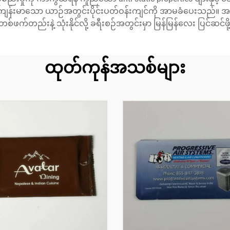
းပြီး ပိုကျန်းမာသော ယာဉ်အတွင်းပိုင်းပတ်ဝန်းကျင်ကို အာမခံပေးသည်။
 တစ်ဖက်တည်းနဲ့ သုံးနိုင်လို့ ခရီးစဉ်အတွင်းမှာ မြန်မြန်လေး ပြင်ဆင်
ထုတ်ကုန်အသစ်များ