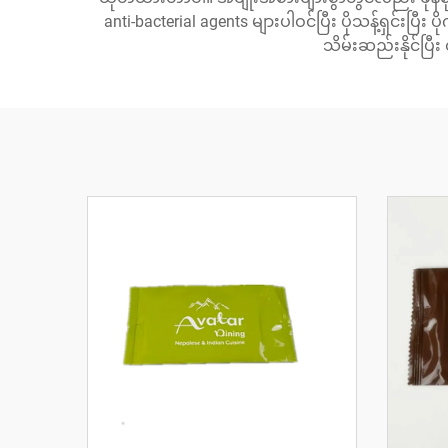
anti-bacterial agents များပါဝင်ပြီး ပိုသန့်ရှင်
သိမ်းဆည်းနိုင်ပြီး