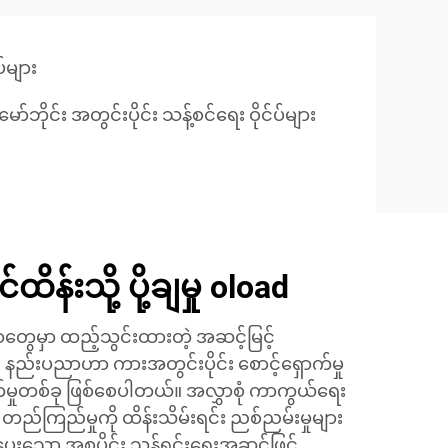
်များ
ော်ဘိုင်း အတွင်းပိုင်း သန့်စင်ရေး ဝိုင်ပ်များ
်ထိန်းသို့ ပို့ချမှု oload
တွေမှာ ထည့်သွင်းထားတဲ့ အဆင့်မြင့်
 နည်းပညာဟာ ကားအတွင်းပိုင်း စောင့်ရှောက်မှု
မှုတစ်ခု ဖြစ်စေပါတယ်။ အလွှာစုံ ကာကွယ်ရေး
ည်ကြည်မှုကို ထိန်းသိမ်းရင်း ညစ်ညမ်းမှုများ
ပေးသော အစပိုင်း သန့်ရှင်းရေးအဆင့်ဖြင့်