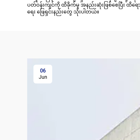
ပတ်ဝန်းကျင်ကို ထိခိုက်မှု အနည်းဆုံးဖြစ်စေပြီး ထိရောက
ရေး ဖြေရှင်းနည်းတွေ သုံးပါတယ်။
06
Jun