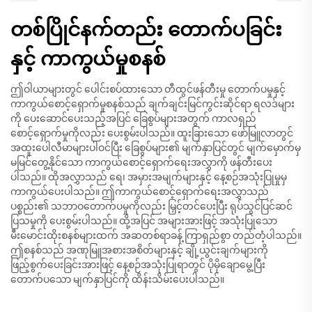
တစ်ပြိုင်နက်တည်း တောက်ပခြင်း
နှင့် ကာကွယ်မှုစနစ်
ဤဝါယာများတွင် ပေါင်းစပ်ထားသော တီထွင်ဖန်တီးမှု တောက်ပမှုနှင့်
ကာကွယ်စောင့်ရှောက်မှုစနစ်သည် ချက်ချင်းမြင်ကွင်းဆိုင်ရာ ရလဒ်များ
ကို ပေးဆောင်ပေးသည့်အပြင် ခြေစွပ်များအတွက် ကာလရှည်
စောင့်ရှောက်မှုကိုလည်း ပေးစွမ်းပါသည်။ ထူးခြားသော ဖော်မြူလာတွင်
အထူးပေါလီမာများပါဝင်ပြီး ခြေစွပ်များ၏ မျက်နှာပြင်တွင် မျက်မှောက်မှ
မမြင်တွေ့နိုင်သော ကာကွယ်စောင့်ရှောက်ရေးအလွှာကို ဖန်တီးပေး
ပါသည်။ ထိုအလွှာသည် ရေ၊ အမှားအမျက်များနှင့် နေ့စဉ်အသုံးပြုမှုမှ
ကာကွယ်ပေးပါသည်။ ဤကာကွယ်စောင့်ရှောက်ရေးအလွှာသည်
ပစ္စည်း၏ သဘာဝတောက်ပမှုကိုလည်း မြှင့်တင်ပေးပြီး ရုပ်သွင်ပြင်ဆင်
ပြသမှုကို ပေးစွမ်းပါသည်။ ထို့အပြင် အများအားဖြင့် အသုံးပြုသော
မီးမောင်းထိုးစနစ်များထက် အဆတစ်ရာခန့် ကြာရှည်စွာ တည်တံ့ပါသည်။
ဤစနစ်သည် အဏုမြူအစားအစိတ်များနှင့် ချို့ယွင်းချက်များကို
ဖြည့်စွက်ပေးခြင်းအားဖြင့် နေ့စဉ်အသုံးပြုရာတွင် ပိုမိုချောမွေ့ပြီး
တောက်ပသော မျက်နှာပြင်ကို ထိန်းသိမ်းပေးပါသည်။