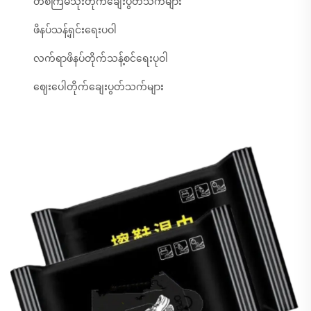
တစ်ကြိမ်သုံးတိုက်ချေးပွတ်သက်များ
ဖိနပ်သန့်ရှင်းရေးပဝါ
လက်ရာဖိနပ်တိုက်သန့်စင်ရေးပုဝါ
ဈေးပေါတိုက်ချေးပွတ်သက်များ