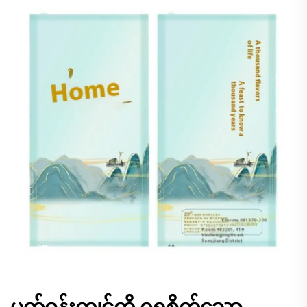
ပတ်ဝန်းကျင်ကို ဂရုစိုက်သော