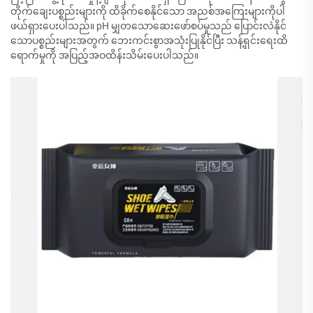
တိုက်ချေးပစ္စည်းများကို ထိခိုက်စေနိုင်သော အညစ်အကြေးများကိုပါ
ဖယ်ရှားပေးပါသည်။ pH မျှတသောဆေးဖော်စပ်မှုသည် ပြောင်းလဲနိုင်
သောပစ္စည်းများအတွက် ဘေးကင်းစွာအသုံးပြုနိုင်ပြီး သန့်ရှင်းရေးထိ
ရောက်မှုကို အပြည့်အဝထိန်းသိမ်းပေးပါသည်။