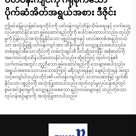
ပိုက်ဆံအိတ်အရွယ်အစား ဒီဇိုင်း
ဤဖင်မြှေးသန့်စင်ရေးတိုင်းကို ပတ်ဝန်းကျင်ထိန်းသိမ်းရေးနှင့် လက်တွေ့
လုပ်ဆောင်နိုင်သော စွမ်းဆောင်ရည်တို့ကို ပေါင်းစပ်ထားပါသည်။ ထုပ်ပိုး
မှုကို ပြန်လည်အသုံးပြုနိုင်သော ပစ္စည်းများနှင့် ပလပ်စတစ်အနည်းငယ်
သာ အသုံးပြု၍ ပတ်ဝန်းကျင်အား ထိခိုက်မှုကို လျော့နည်းစေပါသည်။
တစ်ခုချင်းစီသော တိုင်းကို တစ်လုံးချင်းစီ ပိတ်ဆို့ထားပြီး အစိုဓာတ်ကို
အကောင်းဆုံးထိန်းသိမ်းထားနိုင်ပါသည်။ ထို့ကြောင့် ထုတ်ကုန်၏
သက်တမ်းအတွင်း တူညီသော စွမ်းဆောင်ရည်ကို သေချာစေပါသည်။
အရွယ်အစားသေးငယ်သောကြောင့် ခရီးသွားရန်နှင့် နေ့စဉ်သုံးရန် အထူး
သင့်လျော်ပါသည်။ တိုင်း၏ ပတ်ဝန်းကျင်တွင် သဘာဝအားဖြင့် ပျက်စီး
နိုင်သော ပစ္စည်းကို အသုံးပြုထားပါသည်။ ထုတ်လုပ်မှုလုပ်ငန်းစဉ်တွင်
စွမ်းအင်ခွဲဝေမှုကို လျော့နည်းစေသော နည်းလမ်းများနှင့် တည်တံ့သော
လုပ်ငန်းစဉ်များကို အသုံးပြုထားပါသည်။