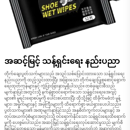
အဆင့်မြင့် သန့်ရှင်းရေး နည်းပညာ
တိုက်ချေးပွတ်သက်များသည် အသွင်သစ်ပြောင်းထားသော သန့်ရှင်းရေး
နည်းပညာကို ထည့်သွင်းထားပြီး အခြားသော တိုက်ချေးပြုစုစောင့်ရှောက်
ရေးထုတ်ကုန်များနှင့် ကွဲပြားခြားနားမှုရှိပါသည်။ တစ်ခုချင်းစီသည်
မျက်နှာပြင်အတွင်းသို့ နက်နဲစွာဝင်ရောက်သော သန့်ရှင်းရေးအေဂျင့်
များ၏ မူရင်းရောစပ်မှုကို ပေါင်းစပ်ထားပြီး ထိုသို့ဖြင့် ထိခိုက်မခံဘဲ မှုန့်
များ၊ အမှိုက်များနှင့် အမှဲကြီးများကို ထိရောက်စွာ ဖယ်ရှားပေးပါသည်။
ပွတ်သက်များ၏ အဏုမျက်နှာပြင်သည် အနုစိတ်ကွက်လပ်များနှင့် အ
တုပ်အယက်ပုံစံများအတွင်းသို့ ဝင်ရောက်နိုင်သော သန့်ရှင်းရေးထိရောက်
မှုကို ပေးစွမ်းပါသည်။ အဆင့်မြှင့်သန့်ရှင်းရေးလုပ်ဆောင်မှုသည် မျက်စိ
ဖြင့်မြင်တွေ့ရသော မှုန့်များကိုသာ ဖယ်ရှားခြင်းမဟုတ်ဘဲ အနာဂတ်တွင်