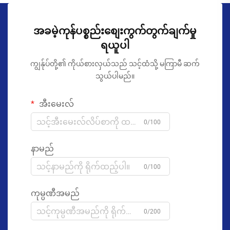
အခမဲ့ကုန်ပစ္စည်းစျေးကွက်တွက်ချက်မှု
ရယူပါ
ကျွန်ုပ်တို့၏ ကိုယ်စားလှယ်သည် သင့်ထံသို့ မကြာမီ ဆက်
သွယ်ပါမည်။
အီးမေးလ်
0/100
နာမည်
0/100
ကုမ္ပဏီအမည်
0/200