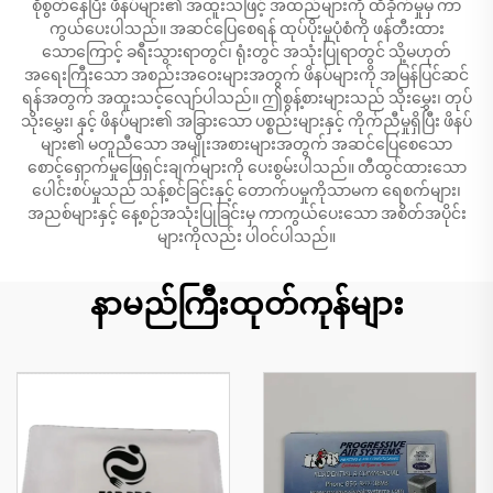
စိုစွတ်နေပြီး ဖိနပ်များ၏ အထူးသဖြင့် အထည်များကို ထိခိုက်မှုမှ ကာ
ကွယ်ပေးပါသည်။ အဆင်ပြေစေရန် ထုပ်ပိုးမှုပုံစံကို ဖန်တီးထား
သောကြောင့် ခရီးသွားရာတွင်၊ ရုံးတွင် အသုံးပြုရာတွင် သို့မဟုတ်
အရေးကြီးသော အစည်းအဝေးများအတွက် ဖိနပ်များကို အမြန်ပြင်ဆင်
ရန်အတွက် အထူးသင့်လျော်ပါသည်။ ဤစွန့်စားများသည် သိုးမွှေး၊ တုပ်
သိုးမွှေး၊ နှင့် ဖိနပ်များ၏ အခြားသော ပစ္စည်းများနှင့် ကိုက်ညီမှုရှိပြီး ဖိနပ်
များ၏ မတူညီသော အမျိုးအစားများအတွက် အဆင်ပြေစေသော
စောင့်ရှောက်မှုဖြေရှင်းချက်များကို ပေးစွမ်းပါသည်။ တီထွင်ထားသော
ပေါင်းစပ်မှုသည် သန့်စင်ခြင်းနှင့် တောက်ပမှုကိုသာမက ရေစက်များ၊
အညစ်များနှင့် နေ့စဉ်အသုံးပြုခြင်းမှ ကာကွယ်ပေးသော အစိတ်အပိုင်း
များကိုလည်း ပါဝင်ပါသည်။
နာမည်ကြီးထုတ်ကုန်များ