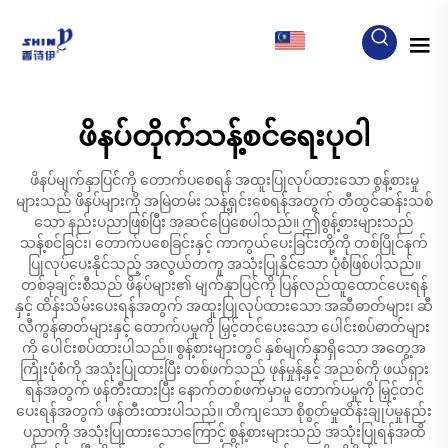
MY
ဖိနပ်တိုက်သန့်စင်ရေးပုဝါ
ဖိနပ်မျက်နှာပြင်ကို တောက်ပစေရန် အထူးပြုလုပ်ထားသော စွန့်စားမှု
များသည် ဖိနပ်များကို အမြဲတမ်း သန့်ရှင်းစေရန်အတွက် တီထွင်ဆန်းသစ်
သော နည်းပညာဖြစ်ပြီး အဆင်ပြေစေပါသည်။ ဤစွန့်စားများသည်
သန့်စင်ခြင်း၊ တောက်ပစေခြင်းနှင့် ကာကွယ်ပေးခြင်းတို့ကို တစ်ပြိုင်နက်
ပြုလုပ်ပေးနိုင်သည့် အလွယ်တကူ အသုံးပြုနိုင်သော ပုံစံဖြစ်ပါသည်။
တစ်ခုချင်းစီသည် ဖိနပ်များ၏ မျက်နှာပြင်ကို ပြန်လည်ထူထောင်ပေးရန်
နှင့် ထိန်းသိမ်းပေးရန်အတွက် အထူးပြုလုပ်ထားသော အဆီဓာတ်များ၊ ဆီ
လီကွန်ဓာတ်များနှင့် တောက်ပမှုကို မြှင့်တင်ပေးသော ပေါင်းစပ်ဓာတ်များ
ကို ပေါင်းစပ်ထားပါသည်။ စွန့်စားများတွင် နှစ်မျက်နှာရှိသော အတွေ့အ
ကြုံးပုံစံကို အသုံးပြုထားပြီး တစ်ဖက်သည် ဖုန်မှုန့်နှင့် အညစ်ကို ဖယ်ရှား
ရန်အတွက် ဖန်တီးထားပြီး နောက်တစ်ဖက်မှာမူ တောက်ပမှုကို မြှင့်တင်
ပေးရန်အတွက် ဖန်တီးထားပါသည်။ တိကျသော စိုစွတ်မှုထိန်းချုပ်မှုနည်း
ပညာကို အသုံးပြုထားသောကြောင့် စွန့်စားများသည် အသုံးပြုရန်အထိ