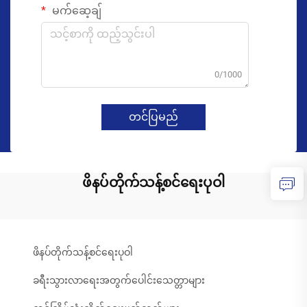
မက်ဆေ့ချ်
0/1000
တင်ပြမည်
ဖိနပ်တိုက်သန့်စင်ရေးပုဝါ
ဖိနပ်တိုက်သန့်စင်ရေးပုဝါ
ခရီးသွားလာရေးအတွက်ပေါင်းသေတ္တာများ