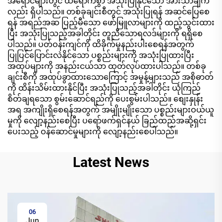
အရောင်များတွင် ထိရောက်စွာ အသုံးပြုနိုင်သော အားသာချက်
လည်း ရှိပါသည်။ တစ်ခုချင်းစီတွင် အသုံးပြုရန် အဆင်ပြေစေ
ရန် အရည်အဆ ပြည့်မီသော ဖော်မြူလာများကို ထည့်သွင်းထား
ပြီး အသုံးပြုသည့်အခါတိုင်း တူညီသောရလဒ်များကို ရရှိစေ
ပါသည်။ ပတ်ဝန်းကျင်ကို ထိခိုက်မှုနည်းပါးစေရန်အတွက်
ပြုပြင်ပြောင်းလဲနိုင်သော ပစ္စည်းများကို အသုံးပြုထားပြီး
အထုပ်များကို အနည်းငယ်သာ ထုတ်လုပ်ထားပါသည်။ တစ်ခု
ချင်းစီကို အထုပ်ခွာထားသောကြောင့် အမှုန့်များသည် အစိုဓာတ်
ကို ထိန်းသိမ်းထားနိုင်ပြီး အသုံးပြုသည့်အခါတိုင်း ယုံကြည်
စိတ်ချရသော စွမ်းဆောင်ရည်ကို ပေးစွမ်းပါသည်။ စျေးနှုန်း
အရ အကျိုးရှိစေရန်အတွက် အမျိုးမျိုးသော ပစ္စည်းများဝယ်ယူ
မှုကို လျော့နည်းစေပြီး ပရော်ဖက်ရှင်နယ် ခြည်ထည်အဆို့ရှင်း
ပေးသည့် ဝန်ဆောင်မှုများကို လျော့နည်းစေပါသည်။
Latest News
06
Jun