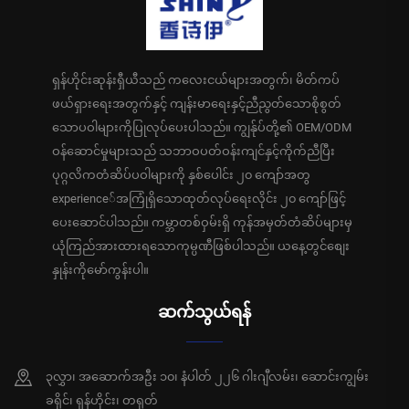
ရှန်ဟိုင်းဆုန်းရှီယီသည် ကလေးငယ်များအတွက်၊ မိတ်ကပ်
ဖယ်ရှားရေးအတွက်နှင့် ကျန်းမာရေးနှင့်ညီညွတ်သောစိုစွတ်
သောပဝါများကိုပြုလုပ်ပေးပါသည်။ ကျွန်ုပ်တို့၏ OEM/ODM
ဝန်ဆောင်မှုများသည် သဘာဝပတ်ဝန်းကျင်နှင့်ကိုက်ညီပြီး
ပုဂ္ဂလိကတံဆိပ်ပဝါများကို နှစ်ပေါင်း ၂၀ ကျော်အတွ
experience်အကြုံရှိသောထုတ်လုပ်ရေးလိုင်း ၂၀ ကျော်ဖြင့်
ပေးဆောင်ပါသည်။ ကမ္ဘာတစ်ဝှမ်းရှိ ကုန်အမှတ်တံဆိပ်များမှ
ယုံကြည်အားထားရသောကုမ္ပဏီဖြစ်ပါသည်။ ယနေ့တွင်စျေး
နှုန်းကိုမော်ကွန်းပါ။
ဆက်သွယ်ရန်
၃လွှာ၊ အဆောက်အဦး ၁၀၊ နံပါတ် ၂၂၆ ဂါးဂျီလမ်း၊ ဆောင်းကျွမ်း
ခရိုင်၊ ရှန်ဟိုင်း၊ တရုတ်