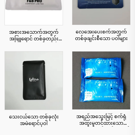
လေအေးပေးစက်အတွက်
အစားအသောက်အတွက်
တစ်ခုချင်းစီသော ပဝါများ
အဖြူရောင် တစ်ခုတည်း
သော အဝတ်စ
အရည်အသွေးမြင့် စက်ရုံ
သေးငယ်သော တစ်ခုလုံး
အထူးမှုတင်ထားသော
အမဲရောင်ပုဝါ
အများရည်ရွယ်ချက်အတွက်