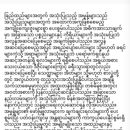
၁၀ မူးယစ်ဆေးဝါးများ ၇၅%
အရက်ဓာတ်ပါဝင်သော
စိုစွတ်သော ပဝါများ သန့်စင်
ခြည်ထည်များအတွက် အသုံးပြုသည့် အမှုန့်များသည်
မှုနှုန်းသည် ၉၉.၉% အထိရှိ
အသုံးပြုသူများအတွက် အထောက်အကူဖြစ်စေမည့်
သည်။
အကျိုးကျေးဇူးများစွာ ပေးစွမ်းပါသည်။ အဓိကအားသာချက်
မှာ အခြားသော ပစ္စည်းများနှင့် ကိရိယာများကို အသုံးမပြုဘဲ
အလွန်အဆင်ပြေစေမည့် အချက်ဖြစ်ပါသည်။ အလွန်
အဆင်ပြေစေမည့်အပြင် အရည်ပျော်ပေါင်းများ သို့မဟုတ် ခရင်
များကဲ့သို့ အရာများကို အသုံးမပြုဘဲ ပရော်ဖက်ရှင်နယ်
အဆင့်အတန်းရှိ ရလဒ်များကို ရရှိစေပါသည်။ အရွယ်အစား
သေးငယ်သော ဒီဇိုင်းများကြောင့် ခရီးသွားရာတွင်လည်း
အဆင်ပြေစေပြီး သေတ္တာများ၊ အိတ်များ သို့မဟုတ် စားပွဲတို့
တွင် အလွယ်တကူ ထည့်သွင်းအသုံးပြုနိုင်ပါသည်။ အချိန်
သက်သာစေမှုမှာလည်း အထူးတန်ဖိုးရှိပြီး တစ်မိနစ်အတွင်း
အဝတ်အစားကို ပြန်လည်ပြင်ဆင်နိုင်ပါသည်။ အခြားသော
နည်းလမ်းများကို အသုံးပြုပါက မိနစ်အတန်ကြာမြင့်ပြီး
နောက်ပိုင်းတွင် သန့်ရှင်းရေးလုပ်ဆောင်ရန် လိုအပ်ပါသည်။
အမှုန့်များ၏ ဖော်မြူလာများက ချက်ချင်းရလဒ်များကို ပေး
စွမ်းပြီး ပတ်ဝန်းကျင်မှ အန္တရာယ်များကို ကာကွယ်ပေးနိုင်စွမ်းရှိ
ပါသည်။ အသုံးပြုမှုတွင် အမျိုးမျိုးသော အထည်များနှင့်