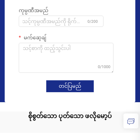
ကုမ္ပဏီအမည်
0/200
မက်ဆေ့ချ်
0/1000
တင်ပြမည်
စိုစွတ်သော ပုတ်သော ဖလိုမော့ပ်