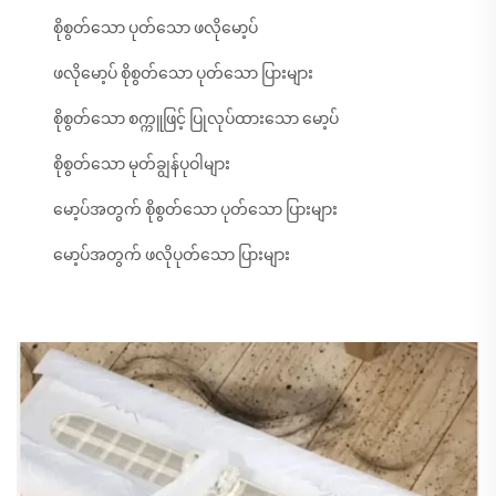
စိုစွတ်သော ပုတ်သော ဖလိုမော့ပ်
ဖလိုမော့ပ် စိုစွတ်သော ပုတ်သော ပြားများ
စိုစွတ်သော စက္ကူဖြင့် ပြုလုပ်ထားသော မော့ပ်
စိုစွတ်သော မုတ်ချွန်ပုဝါများ
မော့ပ်အတွက် စိုစွတ်သော ပုတ်သော ပြားများ
မော့ပ်အတွက် ဖလိုပုတ်သော ပြားများ