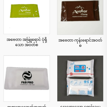
အဗေတာ အဖြူရောင် ပုံရှိ
အဗေတာ ကုန်းရောင်အဝတ်
သော အဝတ်စ
စ
နွေးထွေးသော ရောင်းချမှု