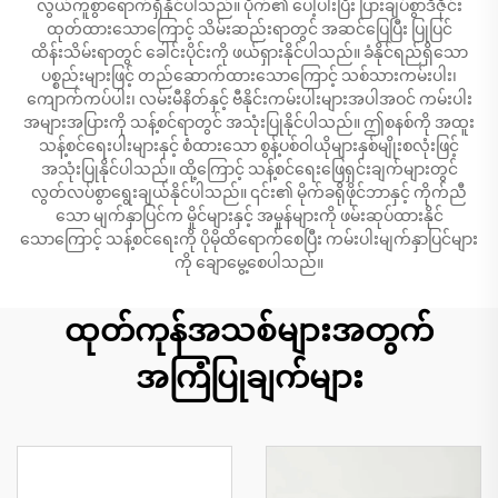
လွယ်ကူစွာရောက်ရှိနိုင်ပါသည်။ ပိုက်၏ ပေါ့ပါးပြီး ပြားချပ်စွာဒီဇိုင်း
ထုတ်ထားသောကြောင့် သိမ်းဆည်းရာတွင် အဆင်ပြေပြီး ပြုပြင်
ထိန်းသိမ်းရာတွင် ခေါင်းပိုင်းကို ဖယ်ရှားနိုင်ပါသည်။ ခံနိုင်ရည်ရှိသော
ပစ္စည်းများဖြင့် တည်ဆောက်ထားသောကြောင့် သစ်သားကမ်းပါး၊
ကျောက်ကပ်ပါး၊ လမ်းမီနိတ်နှင့် ဗီနိုင်းကမ်းပါးများအပါအဝင် ကမ်းပါး
အများအပြားကို သန့်စင်ရာတွင် အသုံးပြုနိုင်ပါသည်။ ဤစနစ်ကို အထူး
သန့်စင်ရေးပါးများနှင့် စံထားသော စွန့်ပစ်ဝါယိုများနှစ်မျိုးစလုံးဖြင့်
အသုံးပြုနိုင်ပါသည်။ ထို့ကြောင့် သန့်စင်ရေးဖြေရှင်းချက်များတွင်
လွတ်လပ်စွာရွေးချယ်နိုင်ပါသည်။ ၎င်း၏ မိုက်ခရိုဖိုင်ဘာနှင့် ကိုက်ညီ
သော မျက်နှာပြင်က မှိုင်များနှင့် အမှုန်များကို ဖမ်းဆုပ်ထားနိုင်
သောကြောင့် သန့်စင်ရေးကို ပိုမိုထိရောက်စေပြီး ကမ်းပါးမျက်နှာပြင်များ
ကို ချောမွေ့စေပါသည်။
ထုတ်ကုန်အသစ်များအတွက်
အကြံပြုချက်များ