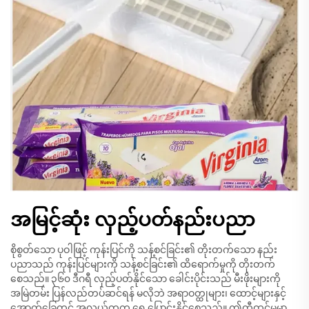
အမြင့်ဆုံး လှည့်ပတ်နည်းပညာ
စိုစွတ်သော ပုဝါဖြင့် ကုန်းပြင်ကို သန့်စင်ခြင်း၏ တိုးတက်သော နည်း
ပညာသည် ကုန်းပြင်များကို သန့်စင်ခြင်း၏ ထိရောက်မှုကို တိုးတက်
စေသည်။ ၃၆၀ ဒီဂရီ လှည့်ပတ်နိုင်သော ခေါင်းပိုင်းသည် မီးဖိုးများကို
အမြဲတမ်း ပြန်လည်တပ်ဆင်ရန် မလိုဘဲ အရာဝတ္ထုများ၊ ထောင့်များနှင့်
အောက်ခြေတွင် အလွယ်တကူ ရွှေ့ပြောင်းနိုင်စေသည်။ ဤတီထွင်မှုမှာ