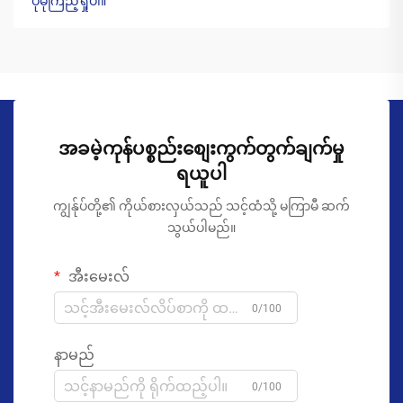
ပိုမိုကြည့်ရှုပါ။
အခမဲ့ကုန်ပစ္စည်းစျေးကွက်တွက်ချက်မှု
ရယူပါ
ကျွန်ုပ်တို့၏ ကိုယ်စားလှယ်သည် သင့်ထံသို့ မကြာမီ ဆက်
သွယ်ပါမည်။
အီးမေးလ်
0/100
နာမည်
0/100