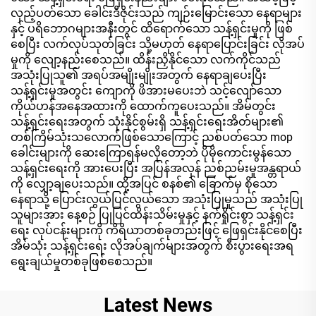
လှည့်ပတ်သော ခေါင်းဒီဇိုင်းသည် ကျဉ်းမြောင်းသော နေရာများ
နှင့် ပရိဘောဂများအနီးတွင် ထိရောက်သော သန့်ရှင်းမှုကို ဖြစ်
စေပြီး လက်လုပ်သုတ်ခြင်း သို့မဟုတ် နေရာပြောင်းခြင်း လိုအပ်
မှုကို လျော့နည်းစေသည်။ ထိန်းညှိနိုင်သော လက်ကိုင်သည်
အသုံးပြုသူ၏ အရပ်အမျိုးမျိုးအတွက် နေရာချပေးပြီး
သန့်ရှင်းမှုအတွင်း ကျောကို ဖိအားမပေးဘဲ သင့်လျော်သော
ကိုယ်ဟန်အနေအထားကို ထောက်ကူပေးသည်။ အိမ်တွင်း
သန့်ရှင်းရေးအတွက် သုံးနိုင်စွမ်းရှိ သန့်ရှင်းရေးအိတ်များ၏
တစ်ကြိမ်သုံးသလောက်ဖြစ်သောကြောင့် ညစ်ပတ်သော mop
ခေါင်းများကို ဆေးကြောရန်မလိုတော့ဘဲ ပိုမိုကောင်းမွန်သော
သန့်ရှင်းရေးကို အားပေးပြီး အပြန်အလှန် ညစ်ညမ်းမှုအန္တရာယ်
ကို လျှော့ချပေးသည်။ ထို့အပြင် စနစ်၏ ခြောက်မှ စိုသော
နေရာသို့ ပြောင်းလွယ်ပြင်လွယ်သော အသုံးပြုမှုသည် အသုံးပြု
သူများအား နေ့စဉ် ပြုပြင်ထိန်းသိမ်းမှုနှင့် နက်ရှိုင်းစွာ သန့်ရှင်း
ရေး လုပ်ငန်းများကို ကိရိယာတစ်ခုတည်းဖြင့် ဖြေရှင်းနိုင်စေပြီး
အိမ်သုံး သန့်ရှင်းရေး လိုအပ်ချက်များအတွက် စီးပွားရေးအရ
ရွေးချယ်မှုတစ်ခုဖြစ်စေသည်။
Latest News