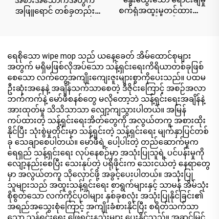
အစားအသောက်အတွက်
စက်ရုံအထူးမှုတင်ထားသော
အဖြူရောင် တစ်ခုတည်း
လိုဂိုအရက်ဓာတ် ၇၅% ၂၀
သော အဝတ်စ
ပဝါများ ထိရောက်သော
သန့်စင်မှု ၉၉.၉% ဖြင့်။
ရေစိုသော wipe mop သည် ယနေ့ခေတ် အိမ်ထောင်စုများ
အတွက် မရှိမဖြစ်လိုအပ်သော သန့်ရှင်းရေးကိရိယာတစ်ခုဖြစ်
စေသော လက်တွေ့အကျိုးကျေးဇူးများစွာကိုပေးသည်။ ပထမ
ဦးဆုံးအနေနဲ့ အချိန်သက်သာစေတဲ့ ဒီဇိုင်းကြောင့် အစဉ်အလာ
ဘက်ကက်နဲ့ မော်ဖီစနစ်တွေ မလိုတော့ဘဲ သန့်ရှင်းရေးအချိန်နဲ့
အားထုတ်မှု သိသိသာသာ လျော့ကျသွားပါတယ်။ အမြန်
ကပ်ထားတဲ့ သန့်ရှင်းရေးအိတ်တွေကို အလွယ်တကူ အစားထိုး
နိုင်ပြီး သုံးစွဲမှုတိုင်းမှာ သန့်ရှင်းတဲ့ သန့်ရှင်းရေး မျက်နှာပြင်တစ်
ခု သေချာစေပါတယ်။ မော်ဖီရဲ့ ပေါ့ပါးတဲ့ တည်ဆောက်မှုက
ရေရှည် သန့်ရှင်းရေး လုပ်နေစဉ်မှာ အသုံးပြုသူရဲ့ ပင်ပန်းမှုကို
လျော့နည်းစေပြီး သေးနုပ်တဲ့ ပရိုဖိုင်းက သေးငယ်တဲ့ နေရာတွေ
မှာ အလွယ်တကူ သိုလှောင်ဖို့ အခွင့်ပေးပါတယ်။ အသုံးပြု
သူများသည် အထူးသန့်ရှင်းရေး စာရွက်များနှင့် သာမန် အိမ်သုံး
စိုစွတ်သော လက်ကိုင်ပုဝါများ နှစ်ခုစလုံး အသုံးပြုနိုင်ခြင်း၏
အရည်အသွေးစုံကြောင့် အကျိုးခံစားနိုင်ပြီး စရိတ်သက်သာ
သော သန့်ရှင်းရေး ဖြေရှင်းနည်းများ ပေးနိုင်သည်။ အဆင့်မြင့်