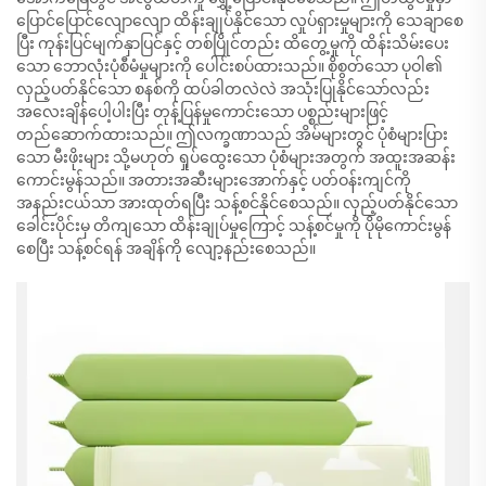
ပြောင်ပြောင်လျောလျော ထိန်းချုပ်နိုင်သော လှုပ်ရှားမှုများကို သေချာစေ
ပြီး ကုန်းပြင်မျက်နှာပြင်နှင့် တစ်ပြိုင်တည်း ထိတွေ့မှုကို ထိန်းသိမ်းပေး
သော ဘောလုံးပုံစီမံမှုများကို ပေါင်းစပ်ထားသည်။ စိုစွတ်သော ပုဝါ၏
လှည့်ပတ်နိုင်သော စနစ်ကို ထပ်ခါတလဲလဲ အသုံးပြုနိုင်သော်လည်း
အလေးချိန်ပေါ့ပါးပြီး တုန့်ပြန်မှုကောင်းသော ပစ္စည်းများဖြင့်
တည်ဆောက်ထားသည်။ ဤလက္ခဏာသည် အိမ်များတွင် ပုံစံများပြား
သော မီးဖိုးများ သို့မဟုတ် ရှုပ်ထွေးသော ပုံစံများအတွက် အထူးအဆန်း
ကောင်းမွန်သည်။ အတားအဆီးများအောက်နှင့် ပတ်ဝန်းကျင်ကို
အနည်းငယ်သာ အားထုတ်ရပြီး သန့်စင်နိုင်စေသည်။ လှည့်ပတ်နိုင်သော
ခေါင်းပိုင်းမှ တိကျသော ထိန်းချုပ်မှုကြောင့် သန့်စင်မှုကို ပိုမိုကောင်းမွန်
စေပြီး သန့်စင်ရန် အချိန်ကို လျော့နည်းစေသည်။