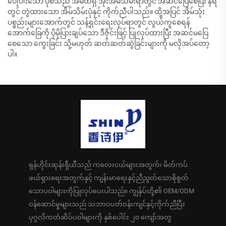
ပေါ့ပါးသော ပုံစံသည် အိမ်ထဲရှိ အိုးအိမ်သိမ်းရာတွင် အဆင်ပြေစေပြီး နံရံ
တွင် တွဲထားသော အိမ်သိမ်းပုံနှင့် ကိုက်ညီပါသည်။ ထို့အပြင် အိမ်သုံး
ပစ္စည်းများအောက်တွင် သန့်ရှင်းရေးလုပ်ရာတွင် လွယ်ကူစေရန်
အောက်ခြေကို ပိုမိုပြားချပ်သော ဒီဇိုင်းဖြင့် ပြုလုပ်ထားပြီး အဆင်မပြေ
စေသော ကွေးခြင်း သို့မဟုတ် ဆတ်ဆတ်ဆွဲခြင်းများကို မလိုအပ်တော့
ပါ။
ရှန်ဟိုင်းဆုန်းရှီယီသည် ကလေးငယ်များအတွက်၊ မိတ်ကပ်
ဖယ်ရှားရေးအတွက်နှင့် ကျန်းမာရေးနှင့်ညီညွတ်သောစိုစွတ်
သောပဝါများကိုပြုလုပ်ပေးပါသည်။ ကျွန်ုပ်တို့၏ OEM/ODM
ဝန်ဆောင်မှုများသည် သဘာဝပတ်ဝန်းကျင်နှင့်ကိုက်ညီပြီး
ပုဂ္ဂလိကတံဆိပ်ပဝါများကို နှစ်ပေါင်း ၂၀ ကျော်အတွ