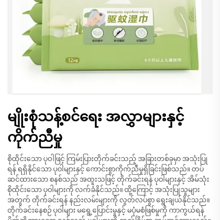
မျိုးစုံသန့်စင်ရေး အလွှာများနှင့်
ကိုက်ညီမှု
စိုထိုင်းသော ပုဝါဖြင့် ကြမ်းပြားတိုက်ခင်းသည့် အခြားတစ်ခုမှာ အသုံးပြု
ရန် ရရှိနိုင်သော ပုဝါများနှင့် ကောင်းစွာကိုက်ညီမှုရှိခြင်းဖြစ်သည်။ တပ်
ဆင်ထားသော စနစ်သည် အထူးသဖြင့် တိုက်ခင်းရန် ပုဝါများနှင့် အိမ်သုံး
စိုထိုင်းသော ပုဝါများကို လက်ခံနိုင်သည်။ ထို့ကြောင့် အသုံးပြုသူများ
အတွက် တိုက်ခင်းရန် နည်းလမ်းများကို လွတ်လပ်စွာ ရွေးချယ်နိုင်သည်။
တိုက်ခင်းနေစဉ် ပုဝါများ မရွေ့ပြောင်းမှုနှင့် မပုံမစံဖြစ်မှုကို ကာကွယ်ရန်