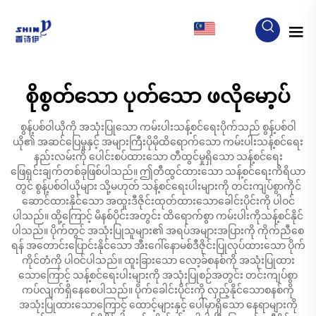
MY
စိုစွတ်သော ပုတ်သော ဖလိုမော့ပ်
စွန့်ပစ်ဝါယိုကို အသုံးပြုသော ကမ်းပါးသန့်စင်ရေးပိုက်သည် စွန့်ပစ်ဝါ
ယို၏ အဆင်ပြေမှုနှင့် အများကြီးပိုမိုထိရောက်သော ကမ်းပါးသန့်စင်ရေး
နည်းလမ်းကို ပေါင်းစပ်ထားသော တီထွင်မှုရှိသော သန့်စင်ရေး
ဖြေရှင်းချက်တစ်ခုဖြစ်ပါသည်။ ဤတီထွင်ထားသော သန့်စင်ရေးကိရိယာ
တွင် စွန့်ပစ်ဝါယိုများ သို့မဟုတ် သန့်စင်ရေးပါးများကို တင်းကျပ်စွာကိုင်
ဆောင်ထားနိုင်သော အထူးဒီဇိုင်းထုတ်ထားသောခေါင်းပိုင်းကို ပါဝင်
ပါသည်။ ထို့ကြောင့် မိနစ်ပိုင်းအတွင်း ထိရောက်စွာ ကမ်းပါးကိုသန့်စင်နိုင်
ပါသည်။ ပိုက်တွင် အသုံးပြုသူများ၏ အရပ်အများအပြားကို ကိုက်ညီစေ
ရန် အတောင်းပြောင်းနိုင်သော အီးဂေါ်နောမစ်ဒီဇိုင်းပြုလုပ်ထားသော ပိုက်
ကိုင်တံကို ပါဝင်ပါသည်။ ထူးခြားသော လော့ခ်စနစ်ကို အသုံးပြုထား
သောကြောင့် သန့်စင်ရေးပါးများကို အသုံးပြုစဉ်အတွင်း တင်းကျပ်စွာ
ကပ်လျက်ရှိနေစေပါသည်။ ပိုက်ခေါင်းပိုင်းကို လှည့်နိုင်သောစနစ်ကို
အသုံးပြုထားသောကြောင့် ထောင့်များနှင့် ပေါ်မှာရှိသော နေရာများကို