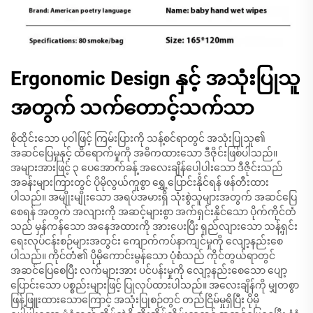
Ergonomic Design နှင့် အသုံးပြုသူ
အတွက် သက်တောင့်သက်သာ
စိုထိုင်းသော ပုဝါဖြင့် ကြမ်းပြားကို သန့်စင်ရာတွင် အသုံးပြုသူ၏
အဆင်ပြေမှုနှင့် ထိရောက်မှုကို အဓိကထားသော ဒီဇိုင်းဖြစ်ပါသည်။
အများအားဖြင့် ၃ ပေအောက်ခန့် အလေးချိန်ပေါ့ပါးသော ဒီဇိုင်းသည်
အခန်းများကြားတွင် ပိုမိုလွယ်ကူစွာ ရွှေ့ပြောင်းနိုင်ရန် ဖန်တီးထား
ပါသည်။ အမျိုးမျိုးသော အရပ်အမားရှိ သုံးစွဲသူများအတွက် အဆင်ပြေ
စေရန် အတွက် အလျားကို အဆင့်များစွာ အက်ရှင်းနိုင်သော ပိုက်ကိုင်တံ
သည် မှန်ကန်သော အနေအထားကို အားပေးပြီး ရှည်လျားသော သန့်ရှင်း
ရေးလုပ်ငန်းစဉ်များအတွင်း ကျောက်ကပ်နာကျင်မှုကို လျော့နည်းစေ
ပါသည်။ ကိုင်တံ၏ ပိုမိုကောင်းမွန်သော ပုံစံသည် ကိုင်တွယ်ရာတွင်
အဆင်ပြေစေပြီး လက်များအား ပင်ပန်းမှုကို လျော့နည်းစေသော ပျော့
ပြောင်းသော ပစ္စည်းများဖြင့် ပြုလုပ်ထားပါသည်။ အလေးချိန်ကို မျှတစွာ
ဖြန့်ဖြူးထားသောကြောင့် အသုံးပြုစဉ်တွင် တည်ငြိမ်မှုရှိပြီး ပိုမို