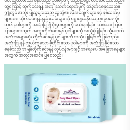
ပိတ်ဆို့ထားသော စနစ်သည် ပုဝါများကို တည်ငြိမ်စွာ တပ်ဆင်ထားသည်။
ထို့ကြောင့် တိုက်ခင်းရန် အကျိုးသက်ရောက်မှုကို ထိခိုက်စေနုင်သည်။
ဤတွင် အသုံးပြုသူများသည် သူတို့၏ လိုအပ်ချက်များနှင့် နှစ်သက်မှု
များအရ တိုက်ခင်းရန် နည်းလမ်းများကို ရွေးချယ်နိုင်သည်။ ဥပမာ- ပိုး
သတ်ပုဝါများကို အသုံးပြု၍ ပိုးမွှားများကို ဖယ်ရှားခြင်း၊ သစ်သားကြမ်း
ပြားများအတွက် အထူးတိုက်ခင်းရန် ပုဝါများကို အသုံးပြုခြင်း သို့မဟုတ်
အသုံးအများဆုံး တိုက်ခင်းရန် ပုဝါများကို အသုံးပြုခြင်းတို့ဖြစ်သည်။
အသုံးပြုရန် လွယ်ကူသော စိုထိုင်းသော ပုဝါများကို အသုံးပြုနိုင်သော
စနစ်သည် အမြန်တိုက်ခင်းရန် လုပ်ငန်းများနှင့် အရေးပေါ်အခြေအနေများ
အတွက် အထူးအဆင်ပြေစေသည်။