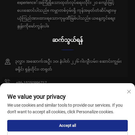
experience်အကြုံရှိသောထုတ်လုပ်ရေးလိုင်း ၂၀ ကျော်ဖြင့်
ပေးဆောင်ပါသည်။ ကမ္ဘာတစ်ဝှမ်းရှိ ကုန်အမှတ်တံဆိပ်များမှ
ယုံကြည်အားထားရသောကုမ္ပဏီဖြစ်ပါသည်။ ယနေ့တွင်စျေး
နှုန်းကိုမော်ကွန်းပါ။
ဆက်သွယ်ရန်
၃လွှာ၊ အဆောက်အဦး ၁၀၊ နံပါတ် ၂၂၆ ဂါးဂျီလမ်း၊ ဆောင်းကျွမ်း
ခရိုင်၊ ရှန်ဟိုင်း၊ တရုတ်
+86-15250996717
[email protected]
We value your privacy
We use cookies and similar tools to provide our services. If you
don't want to accept all cookies, click Personalize cookies.
မူပိုင်ခွင့် © ရှန်ဟိုင်း ဆွန်းရှီယီ ကျန်းမာရေးထုတ်ကုန်များကုမ္ပဏီလီမိတက်၊ မူပိုင်ခွင့်
Accept all
များ ကုန်ဆုံးပါသည်။
လုံခြုံရေးမူဝါဒ