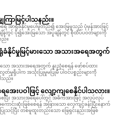
ျှကြာမြင့်ပါသနည်း။
ရုံခံနိုင်မှုပေါ်မူတည်၍ အေးမြမှုသည် ပုံမှန်အားဖြင့်
န်တွင် ပို၍အေးမြသော အပူချိန်တွင် စိုထိပ်ပဝတ်များကို
ါသည်။
ံခံနိုင်မှုမြင့်မားသော အသားအရေအတွက်
တ်သော အသားအရေအတွက် နူးညံ့စေရန် ဖော်စပ်ထား
ှုရှိပါက အသုံးပြုမှုမပြုမီ ပါဝင်ပစ္စည်းများကို
ပါသည်။
ို ရေအေးပဝါဖြင့် လျော့ကျစေနိုင်ပါသလား။
ြီး အသားအရေပေါ်တွင် အဓိကအားဖြင့် အလုပ်လုပ်
အကောင်းဆုံးဖြစ်စေရန် အခြားသော လေ့ကျင့်ခန်းပြီးနောက်
ပြုသင့်ပြီး တစ်မူထူးတည်းသော ဖြေရှင်းနည်းအဖြစ်