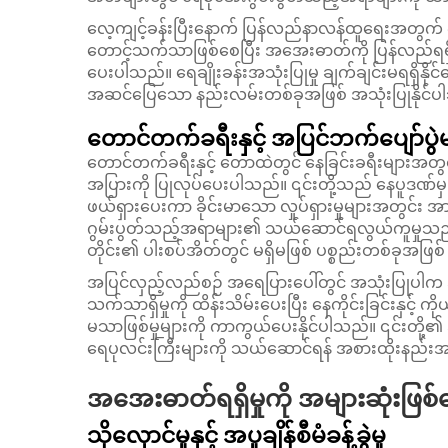
လေ့ကျင့်ခန်းပြီးနောက် ပြန်လည်နာလန်ထူရေးအတွက
တောင့်သက်သာဖြစ်စေပြီး အအေးဓာတ်ကို ပြန်လည်ရရှိစ
ပေးပါသည်။ ရေချိုးခန်းအသုံးပြုမှု ချက်ချင်းမရရှိ
အဆင်ပြေသော နည်းလမ်းတစ်ခုအဖြစ် အသုံးပြုနိုင်ပ
တောင်တက်ခရီးနှင့် အပြင်ဘက်ပျော်ပွဲမ
တောင်တက်ခရီးနှင့် တောထဲတွင် နေခြင်းခရီးများအတွ
အပြားကို ပြုလုပ်ပေးပါသည်။ ၎င်းတို့သည် နေပူဒဏ်
ဖယ်ရှားပေးကာ ခိုင်းမာသော လှုပ်ရှားမှုများအတွင်း အ
ဂွမ်းပွတ်သည့်အရာများ၏ သယ်ဆောင်ရလွယ်ကူမှုသည် ၎င်
တိုင်း၏ ပါးစပ်အိတ်တွင် မရှိမဖြစ် ပစ္စည်းတစ်ခုအဖြစ
အပြင်လှည့်လည်စဉ် အရေပြားပေါ်တွင် အသုံးပြုပ
သက်သာရှိမှုကို ထိန်းသိမ်းပေးပြီး နေကိုင်းခြင်းနှင့် 
မသာဖြစ်မှုများကို ကာကွယ်ပေးနိုင်ပါသည်။ ၎င်းတို့၏
ရေပုလင်းကြီးများကို သယ်ဆောင်ရန် အစားထိုးနည်းအဖ
အအေးဓာတ်ရရှိမှုကို အများဆုံးဖြစ်
သိုလှောင်မှုနှင့် အပူချိန်စီမံခန့်ခွဲမှု