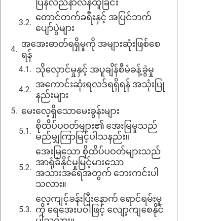
ပြန်လည်နာလန်ထူခြင်း
တောင်တက်ခရီးနှင့် အပြင်ဘက်
ပျော်ပွဲများ
အအေးဓာတ်ရရှိမှုကို အများဆုံးဖြစ်စေ
ရန်
သိုလှောင်မှုနှင့် အပူချိန်စီမံခန့်ခွဲမှု
အကောင်းဆုံးရလဒ်ရရှိရန် အသုံးပြု
နည်းများ
မေးလေ့ရှိသောမေးခွန်းများ
စိုထိပ်ပဝတ်များ၏ အေးမြမှုသည်
မည်မျှကြာမြင့်ပါသနည်း။
အေးမြသော စိုထိပ်ပဝတ်များသည်
အာရုံခံနိုင်မှုမြင့်မားသော
အသားအရေအတွက် ဘေးကင်းပါ
သလား။
လေ့ကျင့်ခန်းပြီးနောက် ရောင်ရမ်းမှု
ကို ရေအေးပဝါဖြင့် လျော့ကျစေနိုင်
ပါသလား။