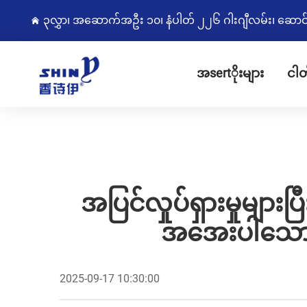
၃လွှာ၊ အဆောက်အဦး ၁၀၊ နံပါတ် ၂၂၆ ဂါးဂျီလမ်း၊ ဆောင်းကျွ
အsertိုးများ
ငါတ
အပြင်လှုပ်ရှားမှုမျ
အအေးပါသော စ
2025-09-17 10:30:00