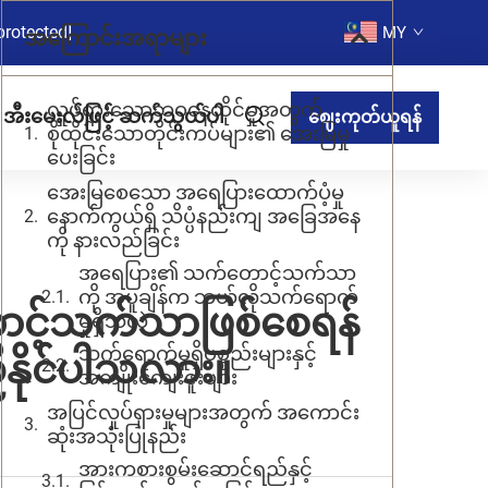
protected]
MY
အကြောင်းအရာများ
လှုပ်ရှားသောဘဝနေထိုင်မှုအတွက်
အီးမေးလ်ဖြင့် ဆက်သွယ်ပါ
ဈေးကုတ်ယူရန်
စိုထိုင်းသောတိုင်းကပ်များ၏ အေးမြမှု
ပေးခြင်း
အေးမြစေသော အရေပြားထောက်ပံ့မှု
နောက်ကွယ်ရှိ သိပ္ပံနည်းကျ အခြေအနေ
ကို နားလည်ခြင်း
အရေပြား၏ သက်တောင့်သက်သာ
ကို အပူချိန်က ဘယ်လိုသက်ရောက်
တောင့်သက်သာဖြစ်စေရန်
မှုရှိသလဲ
သက်ရောက်မှုရှိပစ္စည်းများနှင့်
နိုင်ပါသလား။
အကျိုးကျေးဇူးများ
အပြင်လှုပ်ရှားမှုများအတွက် အကောင်း
ဆုံးအသုံးပြုနည်း
အားကစားစွမ်းဆောင်ရည်နှင့်