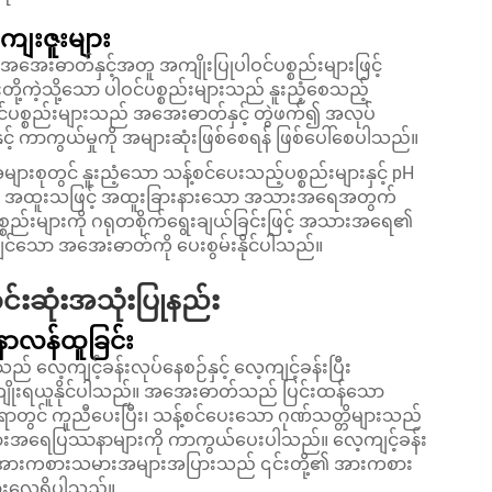
ကျေးဇူးများ
အအေးဓာတ်နှင့်အတူ အကျိုးပြုပါဝင်ပစ္စည်းများဖြင့်
းတို့ကဲ့သို့သော ပါဝင်ပစ္စည်းများသည် နူးညံ့စေသည့်
င်ပစ္စည်းများသည် အအေးဓာတ်နှင့် တွဲဖက်၍ အလုပ်
် ကာကွယ်မှုကို အများဆုံးဖြစ်စေရန် ဖြစ်ပေါ်စေပါသည်။
းစုတွင် နူးညံ့သော သန့်စင်ပေးသည့်ပစ္စည်းများနှင့် pH
ပြီး အထူးသဖြင့် အထူးခြားနားသော အသားအရေအတွက်
စ္စည်းများကို ဂရုတစိုက်ရွေးချယ်ခြင်းဖြင့် အသားအရေ၏
ချင်သော အအေးဓာတ်ကို ပေးစွမ်းနိုင်ပါသည်။
်းဆုံးအသုံးပြုနည်း
နာလန်ထူခြင်း
 လေ့ကျင့်ခန်းလုပ်နေစဉ်နှင့် လေ့ကျင့်ခန်းပြီး
ကျိုးရယူနိုင်ပါသည်။ အအေးဓာတ်သည် ပြင်းထန်သော
းညှိရာတွင် ကူညီပေးပြီး၊ သန့်စင်ပေးသော ဂုဏ်သတ္တိများသည်
အသားအရေပြဿနာများကို ကာကွယ်ပေးပါသည်။ လေ့ကျင့်ခန်း
ိရန် အားကစားသမားအများအပြားသည် ၎င်းတို့၏ အားကစား
ားလေ့ရှိပါသည်။