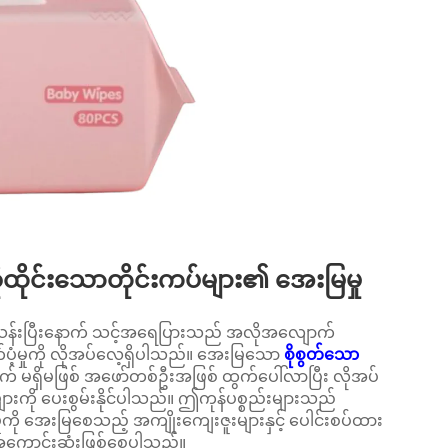
ုထိုင်းသောတိုင်းကပ်များ၏ အေးမြမှု
်သန်းပြီးနောက် သင့်အရေပြားသည် အလိုအလျောက်
ံ့မှုကို လိုအပ်လေ့ရှိပါသည်။ အေးမြသော
စိုစွတ်သော
် မရှိမဖြစ် အဖော်တစ်ဦးအဖြစ် ထွက်ပေါ်လာပြီး လိုအပ်
္တိများကို ပေးစွမ်းနိုင်ပါသည်။ ဤကုန်ပစ္စည်းများသည်
 အေးမြစေသည့် အကျိုးကျေးဇူးများနှင့် ပေါင်းစပ်ထား
် အကောင်းဆုံးဖြစ်စေပါသည်။