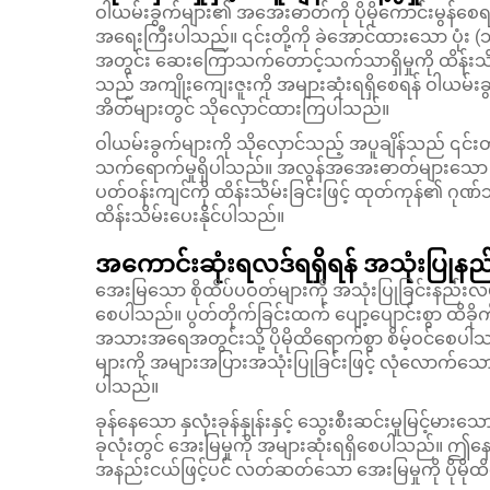
ဝါယမ်းခွက်များ၏ အအေးဓာတ်ကို ပိုမိုကောင်းမွန်စေ
အရေးကြီးပါသည်။ ၎င်းတို့ကို ခဲအောင်ထားသော ပုံး (သို
အတွင်း ဆေးကြောသက်တောင့်သက်သာရှိမှုကို ထိန်းသိ
သည် အကျိုးကျေးဇူးကို အများဆုံးရရှိစေရန် ဝါယမ်းခွ
အိတ်များတွင် သိုလှောင်ထားကြပါသည်။
ဝါယမ်းခွက်များကို သိုလှောင်သည့် အပူချိန်သည် ၎
သက်ရောက်မှုရှိပါသည်။ အလွန်အအေးဓာတ်များသော 
ပတ်ဝန်းကျင်ကို ထိန်းသိမ်းခြင်းဖြင့် ထုတ်ကုန်၏ ဂုဏ
ထိန်းသိမ်းပေးနိုင်ပါသည်။
အကောင်းဆုံးရလဒ်ရရှိရန် အသုံးပြုနည်
အေးမြသော စိုထိပ်ပဝတ်များကို အသုံးပြုခြင်းနည်းလမ်း
စေပါသည်။ ပွတ်တိုက်ခြင်းထက် ပျော့ပျောင်းစွာ ထိခိုက်
အသားအရေအတွင်းသို့ ပိုမိုထိရောက်စွာ စိမ့်ဝင်စေပ
များကို အများအပြားအသုံးပြုခြင်းဖြင့် လုံလောက်သော ဖုံ
ပါသည်။
ခုန်နေသော နှလုံးခုန်နှုန်းနှင့် သွေးစီးဆင်းမှုမြင့်မာ
ခုလုံးတွင် အေးမြမှုကို အများဆုံးရရှိစေပါသည်။ ဤနေ
အနည်းငယ်ဖြင့်ပင် လတ်ဆတ်သော အေးမြမှုကို ပိုမိုထိရ