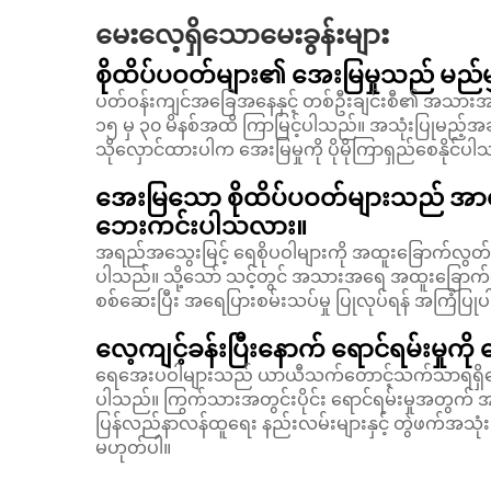
မေးလေ့ရှိသောမေးခွန်းများ
စိုထိပ်ပဝတ်များ၏ အေးမြမှုသည် မည်မ
ပတ်ဝန်းကျင်အခြေအနေနှင့် တစ်ဦးချင်းစီ၏ အသားအရေ အာ
၁၅ မှ ၃၀ မိနစ်အထိ ကြာမြင့်ပါသည်။ အသုံးပြုမည့်အချိ
သိုလှောင်ထားပါက အေးမြမှုကို ပိုမိုကြာရှည်စေနိုင်ပ
အေးမြသော စိုထိပ်ပဝတ်များသည် အာရု
ဘေးကင်းပါသလား။
အရည်အသွေးမြင့် ရေစိုပဝါများကို အထူးခြောက်လွ
ပါသည်။ သို့သော် သင့်တွင် အသားအရေ အထူးခြောက်လွတ်မ
စစ်ဆေးပြီး အရေပြားစမ်းသပ်မှု ပြုလုပ်ရန် အကြံပြု
လေ့ကျင့်ခန်းပြီးနောက် ရောင်ရမ်းမှုက
ရေအေးပဝါများသည် ယာယီသက်တောင့်သက်သာရရှိစေပ
ပါသည်။ ကြွက်သားအတွင်းပိုင်း ရောင်ရမ်းမှုအတွက် 
ပြန်လည်နာလန်ထူရေး နည်းလမ်းများနှင့် တွဲဖက်အသုံး
မဟုတ်ပါ။