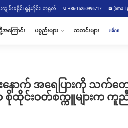
မ်းခရိုင်၊ ရှန်ဟိုင်း၊ တရုတ်
[email 
+86-15250996717
ို့အကြောင်း
ပစ္စည်းများ
သတင်းများ
บล็อก
ားပြီးနောက် အရေပြားကို သက်
ိုထိုင်းဝတ်စက္ကူများက ကူညီ