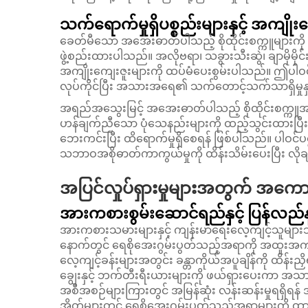
သက်ရောက်မှုရှိပစ္စည်းများနှင့် အကျိုး
ခေတ်မီသော အအေးဓာတ်ပါသည့် စိုထိုင်းစက္ကူများကို 
ဖွဲ့စည်းထားပါသည်။ အလိုဗရာ၊ သခွားသီးဆွဲ၊ ချာမိုမိုင်
အကျိုးကျေးဇူးများကို ထပ်မံပေးစွမ်းပါသည်။ ဤပါဝ
လုပ်ကိုင်ပြီး အသားအရေ၏ သက်တောင့်သက်သာရှိမှုနှင့
အရည်အသွေးမြင့် အအေးဓာတ်ပါသည့် စိုထိုင်းစက္ကူအမျာ
ဟန်ချက်ညီသော ပုံသေနည်းများကို ထည့်သွင်းထား
ဘေးကင်းပြီး ထိရောက်မှုရှိစေရန် ဖြစ်ပါသည်။ ပါဝင်ပ
သဘာဝအစိုဓာတ်ကာကွယ်မှုကို ထိန်းသိမ်းပေးပြီး လို
အပြင်လှုပ်ရှားမှုများအတွက် အကောင
အားကစားစွမ်းဆောင်ရည်နှင့် ပြန်လည်
အားကစားသမားများနှင့် ကျန်းမာရေးလေ့ကျင့်သူများသည်
နောက်တွင် ရေစိုအေးဂွမ်းပွတ်သည့်အရာကို အထူးအ
လေ့ကျင့်ခန်းများအတွင်း ခန္တာကိုယ်အပူချိန်ကို ထိန်
ချွေးနှင့် ဘက်တီးရီးယားများကို ဖယ်ရှားပေးကာ 
အစီအစဉ်များကြားတွင် အမြန်ဆုံး လန်းဆန်းမှုရရှ
အိတ်များတွင် ရေစိုအေးဂွမ်းပွတ်သည့်အရာများကို ထ