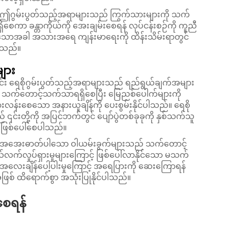
် ဤဂွမ်းပွတ်သည့်အရာများသည် ကြွက်သားများကို သက်
ေကာ ခန္တာကိုယ်ကို အေးချမ်းစေရန် လုပ်ငန်းစဉ်ကို ကူညီ
နိုင်သောအခါ အသားအရေ ကျန်းမာရေးကို ထိန်းသိမ်းရာတွင်
ါသည်။
ျား
င်း ရေစိုဂွမ်းပွတ်သည့်အရာများသည် ရည်ရွယ်ချက်အများ
မှ သက်တောင့်သက်သာရရှိစေပြီး မြေညစ်ပေါက်များကို
ားလန်းစေသော အနားယူချိန်ကို ပေးစွမ်းနိုင်ပါသည်။ ရေစို
းတို့ကို အပြင်ဘက်တွင် ပျော်ပွဲတစ်ခုခုကို နှစ်သက်သူ
် ဖြစ်ပေါ်စေပါသည်။
ါက အအေးဓာတ်ပါသော ဝါယမ်းခွက်များသည် သက်တောင့်
ကိုယ်လက်လှုပ်ရှားမှုများကြောင့် ဖြစ်ပေါ်လာနိုင်သော မသက်
 အလေးချိန်ပေါ့ပါးမှုကြောင့် အရေပြားကို ဆေးကြောရန်
ြစ် ထိရောက်စွာ အသုံးပြုနိုင်ပါသည်။
စေရန်