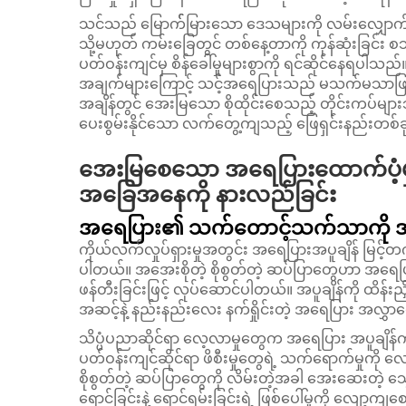
သင်သည် မြောက််မြားသော ဒေသများကို လမ်းလျှောက်ခြင
သို့မဟုတ် ကမ်းခြေတွင် တစ်နေ့တာကို ကုန်ဆုံးခြင်
ပတ်ဝန်းကျင်မှ စိန်ခေါ်မှုများစွာကို ရင်ဆိုင်နေရပါသည
အချက်များကြောင့် သင့်အရေပြားသည် မသက်မသာဖြစ်ခြင
အချိန်တွင် အေးမြသော စိုထိုင်းစေသည့် တိုင်းကပ်များ
ပေးစွမ်းနိုင်သော လက်တွေ့ကျသည့် ဖြေရှင်းနည်းတစ
အေးမြစေသော အရေပြားထောက်ပံ့မှုန
အခြေအနေကို နားလည်ခြင်း
အရေပြား၏ သက်တောင့်သက်သာကို အပူ
ကိုယ်လက်လှုပ်ရှားမှုအတွင်း အရေပြားအပူချိန် မြင
ပါတယ်။ အအေးစိုတဲ့ စိုစွတ်တဲ့ ဆပ်ပြာတွေဟာ အရေပြာ
ဖန်တီးခြင်းဖြင့် လုပ်ဆောင်ပါတယ်။ အပူချိန်ကို ထိန်း
အဆင့်နဲ့ နည်းနည်းလေး နက်ရှိုင်းတဲ့ အရေပြား အလ
သိပ္ပံပညာဆိုင်ရာ လေ့လာမှုတွေက အရေပြား အပူချိန
ပတ်ဝန်းကျင်ဆိုင်ရာ ဖိစီးမှုတွေရဲ့ သက်ရောက်မှုကို
စိုစွတ်တဲ့ ဆပ်ပြာတွေကို လိမ်းတဲ့အခါ အေးဆေးတဲ့ သွ
ရောင်ခြင်းနဲ့ ရောင်ရမ်းခြင်းရဲ့ ဖြစ်ပေါ်မှုကို လျော့ကျ