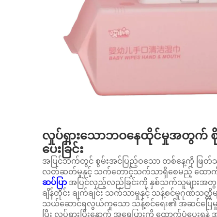
လှုပ်ရှားသောဘဝနေထိုင်မှုအတွက် စိ
ပေးခြင်း
အပြင်ဘက်တွင် စွမ်းအင်ပြည့်ဝသော တစ်နေ့ကို ဖြတ
လတ်ဆတ်မှုနှင့် သက်တောင့်သက်သာရှိစေမည့် ထောက်ပ
ဆပ်ပြာ
အပြင်လှည့်လည်ခြင်းကို နှစ်သက်သူများအတွက
ချိန်တိုင်း ချက်ချင်း သက်သာမှုနှင့် သန့်စင်မှုဂုဏ်သတ
သယ်ဆောင်ရလွယ်ကူသော သန့်စင်ရေး၏ အဆင်ပြေမှုကို
ပြီး လှုပ်ရှားပြီးနောက် အရေပြားကို ထောက်ပံ့ပေးရန