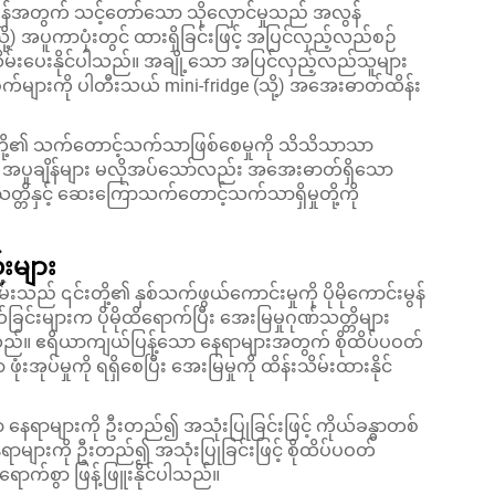
ရန်အတွက် သင့်တော်သော သိုလှောင်မှုသည် အလွန်
့) အပူကာပုံးတွင် ထားရှိခြင်းဖြင့် အပြင်လှည့်လည်စဉ်
မ်းပေးနိုင်ပါသည်။ အချို့သော အပြင်လှည့်လည်သူများ
က်များကို ပါတီးသယ် mini-fridge (သို့) အအေးဓာတ်ထိန်း
င်းတို့၏ သက်တောင့်သက်သာဖြစ်စေမှုကို သိသိသာသာ
အပူချိန်များ မလိုအပ်သော်လည်း အအေးဓာတ်ရှိသော
်သတ္တိနှင့် ဆေးကြောသက်တောင့်သက်သာရှိမှုတို့ကို
းများ
သည် ၎င်းတို့၏ နှစ်သက်ဖွယ်ကောင်းမှုကို ပိုမိုကောင်းမွန်
ခြင်းများက ပိုမိုထိရောက်ပြီး အေးမြမှုဂုဏ်သတ္တိများ
ါသည်။ ဧရိယာကျယ်ပြန့်သော နေရာများအတွက် စိုထိပ်ပဝတ်
းအုပ်မှုကို ရရှိစေပြီး အေးမြမှုကို ထိန်းသိမ်းထားနိုင်
းသော နေရာများကို ဦးတည်၍ အသုံးပြုခြင်းဖြင့် ကိုယ်ခန္ဓာတစ်
ရာများကို ဦးတည်၍ အသုံးပြုခြင်းဖြင့် စိုထိပ်ပဝတ်
ောက်စွာ ဖြန့်ဖြူးနိုင်ပါသည်။