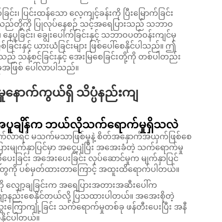
်း၊ ပြင်းထန်သော လေ့ကျင့်ခန်းကို ပြီးမြောက်ခြင်း
း စသည်တို့ကို ပြုလုပ်နေစဉ် သင့်အရေပြားသည် သဘာဝ
်။ နေပူခြင်း၊ ချွေးပေါက်ခြင်းနှင့် သဘာဝပတ်ဝန်းကျင်မှ
်းနှင့် ယားယံခြင်းများ ဖြစ်ပေါ်စေနိုင်ပါသည်။ ဤ
သည် သန့်စင်ခြင်းနှင့် အေးမြစေခြင်းတို့ကို တစ်ပါတည်း
်ခုအဖြစ် ပေါ်လာပါသည်။
ောက်ကွယ်ရှိ သိပ္ပံနည်းကျ
ချိန်က ဘယ်လိုသက်ရောက်မှုရှိသလဲ
့်တက်လာရင် မသက်မသာဖြစ်မှုနဲ့ စိတ်အနှောက်အယှက်ဖြစ်စေ
းမျက်နှာပြင်မှာ အငွေ့ပျံပြီး အအေးခံတဲ့ သက်ရောက်မှု
ညှိပေးခြင်း အအေးပေးခြင်း လုပ်ဆောင်မှုက မျက်နှာပြင်
ွှာတွေကို ပစ်မှတ်ထားတာကြောင့် အထူးထိရောက်ပါတယ်။
်ကို လျှော့ချခြင်းက အရေပြားအတားအဆီးပေါ်က
 လျော့နည်းစေနိုင်တယ်လို့ ပြသထားပါတယ်။ အအေးစိုတဲ့
ေးကြောကျုံ့ခြင်း သက်ရောက်မှုတစ်ခု ဖန်တီးပေးပြီး အနီ
စေနိုင်ပါတယ်။