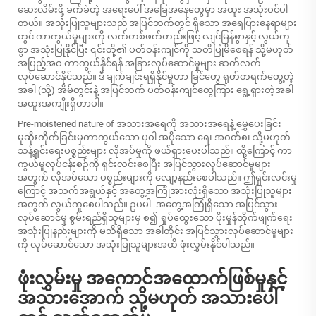
ဆေးလိမ်းဖို့ ခက်ခဲတဲ့ အရေးပေါ် အခြေအနေတွေမှာ အထူး အသုံးဝင်ပါ
တယ်။ အသုံးပြုသူများသည် အပြင်ဘက်တွင် ရှိသော အရေပြားနေရာများ
တွင် ကာကွယ်မှုများကို လက်တစ်ဖက်တည်းဖြင့် လျင်မြန်စွာနှင့် လွယ်ကူ
စွာ အသုံးပြုနိုင်ပြီး ၎င်းတို့၏ ပတ်ဝန်းကျင်ကို သတိပြုမိစေရန် သို့မဟုတ်
အပြည့်အဝ ကာကွယ်နိုင်ရန် အခြားလုပ်ဆောင်မှုများ ဆက်လက်
လုပ်ဆောင်နိုင်သည်။ ဒီ ချက်ချင်းရရှိနိုင်မှုဟာ ခြင်တွေ ရုတ်တရက်တွေ့တဲ့
အခါ (သို့) အိမ်တွင်းနဲ့ အပြင်ဘက် ပတ်ဝန်းကျင်တွေကြား ရွေ့ရှားတဲ့အခါ
အထူးအကျိုးရှိတာပါ။
Pre-moistened nature of အသားအရေကို အသားအရေနဲ့ မွှေပေးခြင်း
မုဆိုးကိုက်ခြင်းမှကာကွယ်သော ပုဝါ
အပိုသော ရေ၊ အဝတ်စ၊ သို့မဟုတ်
သန့်ရှင်းရေးပစ္စည်းများ လိုအပ်မှုကို ဖယ်ရှားပေးပါသည်။ ထို့ကြောင့် ကာ
ကွယ်မှုလုပ်ငန်းစဉ်ကို ရှင်းလင်းစေပြီး အပြင်သွားလုပ်ဆောင်မှုများ
အတွက် လိုအပ်သော ပစ္စည်းများကို လျော့နည်းစေပါသည်။ ဤရှင်းလင်းမှု
ကြောင့် အသက်အရွယ်နှင့် အတွေ့အကြုံအားလုံးရှိသော အသုံးပြုသူများ
အတွက် လွယ်ကူစေပါသည်။ ဥပမါ- အတွေ့အကြုံရှိသော အပြင်သွား
လုပ်ဆောင်မှု စွမ်းရည်ရှိသူများမှ စ၍ ရှုပ်ထွေးသော ပိုးမှုန်တိုက်ဖျက်ရေး
အသုံးပြုနည်းများကို မသိရှိသော အခါတိုင်း အပြင်သွားလုပ်ဆောင်မှုများ
ကို လုပ်ဆောင်သော အသုံးပြုသူများအထိ ဖုံးလွှမ်းနိုင်ပါသည်။
ဖုံးလွှမ်းမှု အကောင်အထောက်ဖြစ်မှုနှင့်
အသားအောက် သို့မဟုတ် အသားပေါ်