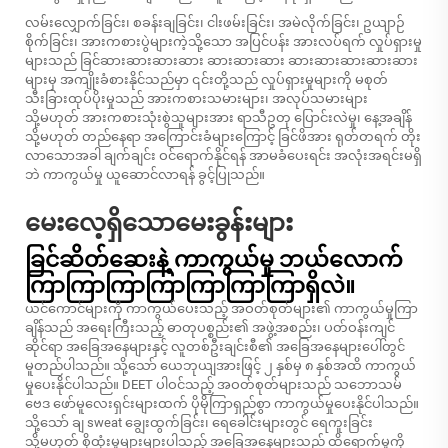
လမ်းလျှောက်ခြင်း၊ စခန်းချခြင်း၊ ငါးဖမ်းခြင်း၊ အမဲလိုက်ခြင်း၊ ဥယျာဉ်
စိုက်ခြင်း၊ အားကစားပွဲများကဲ့သို့သော အပြင်ပန်း အားလပ်ရက် လှုပ်ရှားမှု
များသည် ခြင်ဆားဆားဆားဆား ဆားဆားဆား ဆားဆားဆားဆားဆား
များမှ အကျိုးခံစားနိုင်သည်မှာ ၎င်းတို့သည် လှုပ်ရှားမှုများကို မစုတ်
သီးခြားထုပ်ပိုးမှုသည် အားကစားသမားများ၊ အလုပ်သမားများ
သို့မဟုတ် အားကစားသုံးစွဲသူများအား ရာသီဥတု ပြောင်းလဲမှု၊ နေ့အချိန်
သို့မဟုတ် တည်နေရာ အကြောင်းခံများကြောင့် ခြင်ဖိအား ရုတ်တရက် တိုး
လာသောအခါ ချက်ချင်း ဝင်ရောက်နိုင်ရန် အာမခံပေးရင်း အလုံးအရင်းမရှိ
ဘဲ ကာကွယ်မှု ယူဆောင်လာရန် ခွင့်ပြုသည်။
မေးလေ့ရှိသောမေးခွန်းများ
ခြင်ဆိတ်ဆေးနဲ့ ကာကွယ်မှု ဘယ်လောက်
ကြာကြာကြာကြာကြာကြာကြာရှိလဲ။
ယင်ကောင်များကို ကာကွယ်ပေးသည့် အဝတ်စုတ်များ၏ ကာကွယ်မှုကြာ
ချိန်သည် အရေးကြီးသည့် ဓာတုပစ္စည်း၏ အဖွဲ့အစည်း၊ ပတ်ဝန်းကျင်
ဆိုင်ရာ အခြေအနေများနှင့် လူတစ်ဦးချင်းစီ၏ အခြေအနေများပေါ်တွင်
မူတည်ပါသည်။ သို့သော် ယေဘုယျအားဖြင့် ၂ နှစ်မှ ၈ နှစ်အထိ ကာကွယ်
မှုပေးနိုင်ပါသည်။ DEET ပါဝင်သည့် အဝတ်စုတ်များသည် သဘောသမ်
ဗေဒ ဖော်မူလေးရှင်းများထက် ပိုမိုကြာရှည်စွာ ကာကွယ်မှုပေးနိုင်ပါသည်။
သို့သော် ချ sweat ချွေးထွက်ခြင်း၊ ရေခေါင်းများတွင် ရေကူးခြင်း
သို့မဟုတ် စိုထုံးမှုများများပါသည့် အခြေအနေများသည် ထိရောက်မှုကို