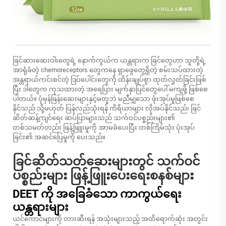
ခြင်ဆားဆေးဝါးတွေရဲ့ နောက်ကွယ်က ယန္တရားက ခြင်တွေဟာ သူတို့ရဲ့
အာရုံခံတဲ့ chemoreceptors တွေကနေ ရှာဖွေတွေ့ရှိတဲ့ စမ်းသပ်ထားတဲ့
အန္တရာယ်ကင်းစင်တဲ့ ဒြပ်ပေါင်းတွေကို ထိန်းချုပ်စွာ ထုတ်လွှတ်ခြင်းဖြစ်
ပြီး ဒါတွေက ကုသထားတဲ့ အရေပြား မျက်နှာပြင်တွေပေါ် မကျဖို့ ဖြစ်စေ
ပါတယ်။ ပုံမှန်ဖြန်းဆေးများနှင့်မတူဘဲ မညီမျှသော ဖုံးအုပ်မှုဖြစ်စေ
နိုင်သည် သို့မဟုတ် ပြန်လည်သုံးရန် ကိရိယာများ လိုအပ်နိုင်သည်၊ ခြင်
ဆိတ်ဆန့်ကျင်ရေး ဆပ်ပြာများသည် သက်ဝင်ပစ္စည်းများ၏
တစ်သမတ်တည်း ဖြန့်ဖြူးမှုကို အာမခံပေးပြီး တစ်ကြိမ်သုံး ပုံးအုပ်
ခြင်း၏ အဆင်ပြေမှုကို ပေးသည်။
ခြင်ဆိတ်သတ်ဆေးများတွင် သက်ဝင်
ပစ္စည်းများ ဖြန့်ဖြူးပေးရေးစနစ်များ
DEET ကို အခြေခံသော ကာကွယ်ရေး
ယန္တရားများ
ယင်ကောင်များကို တားဆီးရန် အသုံးများသည့် အထိရောက်ဆုံး အတွင်း