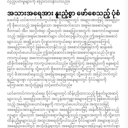
လှည့်ပတ်မှုများကို ပြောင်းလဲနိုင်ပါသည်။
အသားအရေအား နူးညံ့စွာ ဖော်စေသည့် ပုံစံ
ခေတ်မှီ ယင်ကောင်ကာကွယ်ရေး ဝိုင်ပ်များတွင် အများအားဖြင့် အရေပြား
ကို စိုပေးသည့် အစွမ်းရှိသော အစွမ်းထက်သော အစွမ်းအစောင်များ၊
ဗီတာမင် အီး၊ အလိုးဗဲရာ သို့မဟုတ် အရေပြားအတွက် အကောင်းများစေ
သည့် အခြားအစွမ်းအစောင်များ ပါဝင်လေ့ရှိပါသည်။ ဤအစွမ်းအစောင်
များသည် အချို့သော ပိုးမွှားကာကွယ်ရေး ဓာတုပစ္စည်းများကြောင့်
အရေပြားပေါ်တွင် ဖြစ်ပေါ်လာနိုင်သည့် အစောင်းဖြစ်ခြင်းကို ဆန်းစစ်
ဖော်ထုတ်ပေးပါသည်။ ဤအပိုဆောင်းအစွမ်းအစောင်များသည် ပိုးမွှား
ကာကွယ်ရေး အကောင်းများစေရေးအတွက် အရေပြားကျန်းမာရေးကို
ထိခိုက်စေခြင်းမှ ကာကွယ်ပေးပါသည်။ ထို့ကြောင့် အရေပြားကို နေရောင်
ခြင်း၊ လေပါဝင်မှု သို့မဟုတ် စိုထောင်းမှုနိမ့်ခြင်းတို့ကြောင့် အရေပြားပေါ်
တွင် ဖိအားဖော်နေသည့် အခြေအနေများတွင် သို့မဟုတ် အပြင်ဘက်တွင်
ရှည်လျားစွာ လုပ်ဆောင်ရသည့် အခြေအနေများတွင် ဝိုင်ပ်များကို
မကြာခဏ အသုံးပြုရန် သင့်တော်ပါသည်။
ယင်ကောင်ကာကွယ်ရေး ဝိုင်ပ်များတွင် ထိန်းညှိထားသည့် စိုစွတ်မှုအဆင့်
များသည် အရေပြားပေါ်တွင် အလွန်အကျူးအများကြောင့် ဖြစ်ပေါ်လာနိုင်
သည့် အရေပြားယောင်နေမှုကို ကာကွယ်ပေးပါသည်။ အထူးသဖြင့်
အရေပြားအားနည်းသော လူများ၊ အရေပြားအားဖြင့် အန်တီဇိုင်းဖြစ်သည့်
လူများ သို့မဟုတ် အရေပြားရောဂါများရှိသည့် လူများအတွက် ထိုသို့သော
ထိန်းညှိမှုများသည် အထူးအရေးကြီးပါသည်။ ဝိုင်ပ်များ၏ အများစုသည်
အရေပြားပေါ်တွင် အသုံးပြုရာတွင် အရေပြားအများအပြားနှင့် ကောင်းစွာ