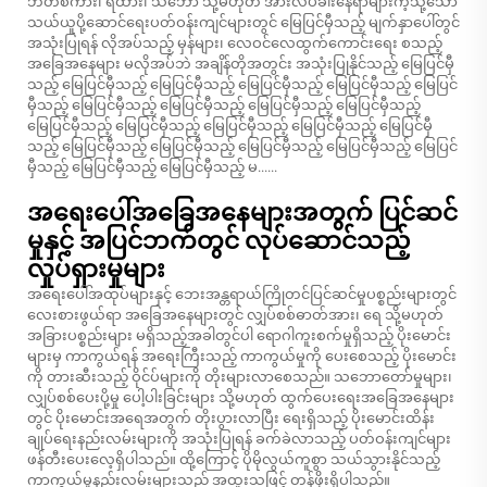
ဘတ်စ်ကား၊ ရထား၊ သင်္ဘော သို့မဟုတ် အားလပ်ခါးနေရာများကဲ့သို့သော
သယ်ယူပို့ဆောင်ရေးပတ်ဝန်းကျင်များတွင် မြေပြင်မှီသည့် မျက်နှာပေါ်တွင်
အသုံးပြုရန် လိုအပ်သည့် မှန်များ၊ လေဝင်လေထွက်ကောင်းရေး စသည့်
အခြေအနေများ မလိုအပ်ဘဲ အချိန်တိုအတွင်း အသုံးပြုနိုင်သည့် မြေပြင်မှီ
သည့် မြေပြင်မှီသည့် မြေပြင်မှီသည့် မြေပြင်မှီသည့် မြေပြင်မှီသည့် မြေပြင်
မှီသည့် မြေပြင်မှီသည့် မြေပြင်မှီသည့် မြေပြင်မှီသည့် မြေပြင်မှီသည့်
မြေပြင်မှီသည့် မြေပြင်မှီသည့် မြေပြင်မှီသည့် မြေပြင်မှီသည့် မြေပြင်မှီ
သည့် မြေပြင်မှီသည့် မြေပြင်မှီသည့် မြေပြင်မှီသည့် မြေပြင်မှီသည့် မြေပြင်
မှီသည့် မြေပြင်မှီသည့် မြေပြင်မှီသည့် မ......
အရေးပေါ်အခြေအနေများအတွက် ပြင်ဆင်
မှုနှင့် အပြင်ဘက်တွင် လုပ်ဆောင်သည့်
လှုပ်ရှားမှုများ
အရေးပေါ်အထုပ်များနှင့် ဘေးအန္တရာယ်ကြိုတင်ပြင်ဆင်မှုပစ္စည်းများတွင်
လေးစားဖွယ်ရာ အခြေအနေများတွင် လျှပ်စစ်ဓာတ်အား၊ ရေ သို့မဟုတ်
အခြားပစ္စည်းများ မရှိသည့်အခါတွင်ပါ ရောဂါကူးစက်မှုရှိသည့် ပိုးမောင်း
များမှ ကာကွယ်ရန် အရေးကြီးသည့် ကာကွယ်မှုကို ပေးစေသည့် ပိုးမောင်း
ကို တားဆီးသည့် ဝိုင်ပ်များကို တိုးများလာစေသည်။ သဘောတော်မှုများ၊
လျှပ်စစ်ပေးပို့မှု ပေါ့ပါးခြင်းများ သို့မဟုတ် ထွက်ပေးရေးအခြေအနေများ
တွင် ပိုးမောင်းအရေအတွက် တိုးပွားလာပြီး ရေးရှိသည့် ပိုးမောင်းထိန်း
ချုပ်ရေးနည်းလမ်းများကို အသုံးပြုရန် ခက်ခဲလာသည့် ပတ်ဝန်းကျင်များ
ဖန်တီးပေးလေ့ရှိပါသည်။ ထို့ကြောင့် ပိုမိုလွယ်ကူစွာ သယ်သွားနိုင်သည့်
ကာကွယ်မှုနည်းလမ်းများသည် အထူးသဖြင့် တန်ဖိုးရှိပါသည်။