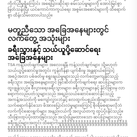
ကိုက်ညီမှုရှိကြောင်း အရေပြားဆိုင်ရာ စမ်းသပ်မှုများကို အောင်မြင်စွာ
ဖြတ်သန်းပြီး ယင်ကောင်ကာကွယ်ရေး အစွမ်းအစောင်များကို ထိရောက်
စွာ ထိန်းသိမ်းထားပါသည်။
မတူညီသော အခြေအနေများတွင်
လက်တွေ့ အသုံးများ
ခရီးသွားနှင့် သယ်ယူပို့ဆောင်ရေး
အခြေအနေများ
TSA ကန့်သတ်ချက်များ၊ အလေးချိန် ကန့်သတ်ချက်များ သို့မဟုတ်
သယ်ယူပို့ဆောင်မှုအတွင်း ကွန်တိန်နာ ပျက်စီးမှု အန္တရာယ်ကြောင့်
အစဉ်အလာ ပစ်ခတ်မှု ရွေးချယ်မှုများသည် လက်တွေ့မကျနိုင်သည့်
ခရီးသွား အခြေအနေများတွင် ခြင်ဆိတ်တိုက်ဖျက်ရေး ဆပ်ပြာများက
ထူးချွန်သည်။ စီးပွားရေးခရီးသွားများ၊ ခရီးသွားများနှင့် နိုင်ငံခြားမှ လာ
ရောက်လည်ပတ်သူများသည် အရည်သယ်ဆောင်ဆောင်နိုင်သည့်
အကန့်အသတ်ကို မကျော်လွှားဘဲနှင့် လေထွက်ပစ္စည်းအိုးများအပေါ်
သက်ရောက်နိုင်သော ဖိအားပြောင်းလဲမှုများကြောင့် စိုးရိမ်စရာမလိုဘဲ
လက်ကိုင်ဆေးရွက်များ အနည်းငယ်ကို အလွယ်တကူ ထုပ်ပိုးနိုင်သည်။
သီးခြားထုပ်ပိုးထားခြင်းသည် အသုံးပြုမထားသော ဆပ်ပြာများသည်
ခရီးရှည်များအတွင်း ထိရောက်မှုရှိရှိရှိရှိရှိရှိရှိရှိရှိရှိရှိရှိရှိရှိရှိရှိရှိရှိရှိရှိရှိရှိရှိရှိ
ရှိရှိရှိရှိရှိရှိရှိရှိရှိရှိရှိရှိရှိရှိရှိရှိရှိရှိရှိရှိရှိရှိရှိရှိရှိရှိရှိရှိရှိ