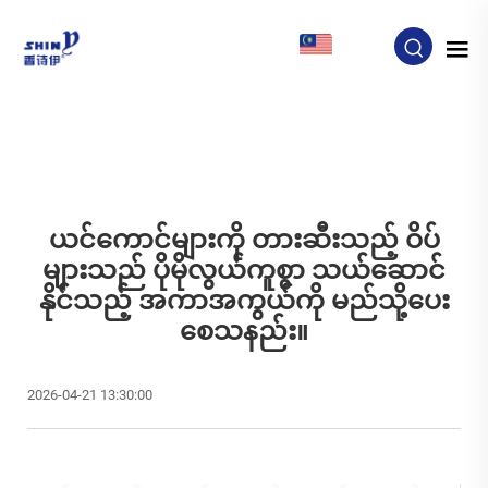
MY
ယင်ကောင်များကို တားဆီးသည့် ဝိပ်
များသည် ပိုမိုလွယ်ကူစွာ သယ်ဆောင်
နိုင်သည့် အကာအကွယ်ကို မည်သို့ပေး
စေသနည်း။
2026-04-21 13:30:00