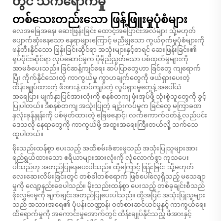
တွင် သက်ရောက်မှု
တစ်သေးတည်းသော ဖြန့်ဖြူးမှုပုံစံများ
လေအခြေအနေ၊ ဆေးဖြန်းခြင်း ထောင့်အပြောင်းအလဲများ သို့မဟုတ်
ပျောက်ဆုံးနေသော နေရာများကြောင့် မညီမျှသော ကွယ်ဝှက်မှုပုံစံများကို
ဖန်တီးနိုင်သော ဖြန်းခြင်းဆိုင်ရာ အသုံးများနှင့်စာရင် ဆေးဖြန်းခြင်း၏
ရုပ်ပိုင်းဆိုင်ရာ လုပ်ဆောင်မှုက ပိုမိုညီညွတ်သော ပစ်ထုတ်မှုများကို
အာမခံပေးသည်။ ခြင်ဆန့်ကျင်ရေး ဆပ်ပြာတွေဟာ ခြင်တွေ ကျရောက်
ပြီး ကိုက်နိုင်သေးတဲ့ ကာကွယ်မှု ကွာဟချက်တွေကို ဖယ်ရှားပေးတဲ့
ထိန်းချုပ်ထားတဲ့ ဖိအားနဲ့ ထပ်ကျပ်တဲ့ လှုပ်ရှားမှုတွေနဲ့ အပေါ်ယံ
အရေပြား မျက်နှာပြင်အားလုံးကို စနစ်တကျ ဖုံးအုပ်ဖို့ သုံးစွဲသူတွေကို ခွင့်
ပြုပါတယ်။ ဒီစနစ်တကျ အသုံးပြုတဲ့ ချဉ်းကပ်မှုက ခြင်တွေ မကြာခဏ
နှလုံးခုန်နှုန်းကို ပစ်မှတ်ထားတဲ့ ခြေဖနောင့်၊ လက်ကောက်ဝတ်နဲ့ လည်ပင်း
ဒေသလို နေရာတွေကို ကာကွယ်ဖို့ အထူးအရေးကြီးတယ်လို့ သက်သေ
ထူပါတယ်။
မိုးသည်းထန်စွာ ပေးသည့် အထိစမ်းခံစားမှုသည် အသုံးပြုသူများအား
ရည်ရွယ်ထားသော ဧရိယာများအားလုံးကို လုံလောက်စွာ ကုသပေး
ပါသည်ဟု အတည်ပြုနေပေးပါသည်။ ထို့ကြောင့် ဖြန်းခြင်း သို့မဟုတ်
လေးဆေးလိမ်းခြင်းတွင် တစ်ခါတစ်ရောက် ဖြစ်ပေါ်လေ့ရှိသည့် မသေချာ
မှုကို လျော့နည်းစေပါသည်။ မိုးသည်းထန်စွာ ပေးသည့် တစ်ခုချင်းစီသည်
ဖုံးလွှမ်းမှုကို ချက်ချင်းအတည်ပြုပေးပါသည်။ ထို့အပြင် အသုံးပြုသူများ
သည် အသားအရေ၏ ပုံပန်းသဏ္ဍာန်၊ ဝတ်စားဆင်ယင်မှုနှင့် ကာကွယ်ရေး
ထိရောက်မှုကို အကောင်းမှုအောက်တွင် ထိန်းချုပ်နိုင်သည့် ဖိအားနှင့်