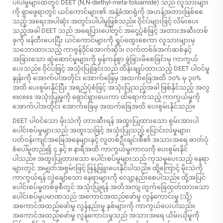
ပါပါမှုများထဲတွင် DEET (N,N-diethyl-meta-toluamide) သည် လူသားများ
ကို ရှာဖွေရာတွင် ယင်ကောင်များ၏ အနံ့ခံအာရုံကို အဟန့်အတားဖြစ်စေ
သည့် အရေးအပါဆုံး အတွင်းပါပါမှုဖြစ်သည်။ ဝိုင်ပ်များဖြင့် လိမ်းပေး
သည့်အခါ DEET သည် အရေပြားပေါ်တွင် အငွေ့ပုံစံဖြင့် အတားအဆီးတစ်
ခုကို ဖန်တီးပေးပြီး ယင်ကောင်များကို ရှုပ်ထွေးစေကာ လူသားများမှ
သဘောထားသည့် ကာဗွန်ဒိုင်အောက်ဆိုဒ်၊ လက်တစ်ခ်အက်ဆစ်နှင့်
အခြားသော ဆွဲဆောင်မှုများကို မှန်ကန်စွာ ခွဲခြားမိစေခြင်းမှ ကာကွယ်
ပေးသည်။ ဝိုင်ပ်ဖြင့် အသုံးပြုခြင်းသည် ထိန်းချုပ်ထားသည့် DEET ပါဝင်မှု
နှုန်းကို အောက်ပါအတိုင်း အောက်ခြေမှ အထက်ခြေအထိ ၁၀% မှ ၃၀%
အထိ ပေးစွမ်းနိုင်ပြီး အရည်ပုံစံဖြင့် အသုံးပြုသည့်အခါ ဖြစ်နိုင်သည့် အလွ
excess အသုံးပြုမှုကို ရှောင်ရှားပေးကာ ထိရောက်သည့် ကာကွယ်မှုကို
အောက်ပါအတိုင်း အောက်ခြေမှ အထက်ခြေအထိ ပေးစွမ်းနိုင်သည်။
DEET ပါဝင်သော မိုးသဲကို တားဆီးရန် အထူးပြုထားသော စွမ်းအားပါ
ပေါင်းစပ်မှုများသည် အထူးသဖြင့် အသုံးပြုသည့် ပြောင်းလဲမှုများ၊
ပတ်ဝန်းကျင်အခြေအနေများနှင့် လူတစ်ဦးချင်းစီ၏ အသားအရေ ဓာတ်ပုံ
စံပေါ်မူတည်၍ ၄ နှင့် ၈ နာရီအထိ ကာကွယ်မှုကာလကို ပေးစွမ်းနိုင်
ပါသည်။ အထူးပြုထားသော ပေါင်းစပ်မှုများသည် ကုသမှုပေးသည့် နေရာ
များတွင် အမျှတ်အစွမ်းဖြင့် ဖြန့်ဖြူးပေးနိုင်ပါသည်။ ထို့ကြောင့် မိုးသဲကို
ကာကွယ်ရန် လွဲချော်သော နေရာများကို လျော့နည်းစေပါသည်။ ထို့အပြင်
ပေါင်းစပ်မှုတစ်ခုစီတွင် အသုံးပြုရန် အတိအကျ တွက်ခြေထုတ်ထားသော
ပေါင်းစပ်မှုပမာဏသည် အကောင်အထည်ဖော်မှု လွန်ကောင်းမှု (သို့)
အကောင်အထည်ဖော်မှု လွန်နည်းမှု နှစ်များကို ကာကွယ်ပေးပါသည်။
အကောင်အထည်ဖော်မှု လွန်ကောင်းမှုသည် အသားအရေ ယိမ်းယိုမှုကို