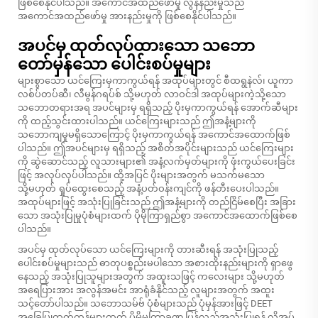
ဖြစ်စေနိုင်ပါသည်။ အကောင်အထည်ဖော်မှု လွန်နည်းမှုသည်
အကောင်အထည်ဖော်မှု အားနည်းမှုကို ဖြစ်စေနိုင်ပါသည်။
အပင်မှ ထုတ်လုပ်ထားသော သဘော
တော်မှန်သော ပေါင်းစပ်မှုများ
များစွာသော ယင်ကြေးမှကာကွယ်ရန် အထုပ်များတွင် စီထရွနဲလ်၊ ယူကာ
လစ်ပ်တပ်ဆီ၊ လီမွန်ဂရပ်စ် သို့မဟုတ် လာဝင်ဒါ အထုပ်များကဲ့သို့သော
သဘောတရားအရ အပင်များမှ ရရှိသည့် ပိုးမှကာကွယ်ရန် အောက်ဆီများ
ကို ထည့်သွင်းထားပါသည်။ ယင်ကြေးများသည် ဤအနံ့များကို
သဘောကျမှုမရှိသောကြောင့် ပိုးမှကာကွယ်ရန် အကောင်အထောက်ဖြစ်
ပါသည်။ ဤအပင်များမှ ရရှိသည့် အစိတ်အပိုင်းများသည် ယင်ကြေးများ
ကို ဆွဲဆောင်သည့် လူသားများ၏ အနံ့လက်မှတ်များကို ဖုံးကွယ်ပေးခြင်း
ဖြင့် အလုပ်လုပ်ပါသည်။ ထို့အပြင် ပိုးများအတွက် မသက်မသော
သို့မဟုတ် ရှုပ်ထွေးစေသည့် အနံ့ပတ်ဝန်းကျင်ကို ဖန်တီးပေးပါသည်။
အထုပ်များဖြင့် အသုံးပြုခြင်းသည် ဤအနံ့များကို တည်ငြိမ်စေပြီး အခြား
သော အသုံးပြုမှုပုံစံများထက် ပိုမိုကြာရှည်စွာ အကောင်အထောက်ဖြစ်စေ
ပါသည်။
အပင်မှ ထုတ်လုပ်သော ယင်ကြေးများကို တားဆီးရန် အသုံးပြုသည့်
ပေါင်းစပ်မှုများသည် ဓာတုပစ္စည်းမပါသော အစားထိုးနည်းများကို ရှာဖွေ
နေသည့် အသုံးပြုသူများအတွက် အထူးသဖြင့် ကလေးများ သို့မဟုတ်
အရေပြားအား အလွန်အမင်း အာရုံခံနိုင်သည့် လူများအတွက် အထူး
သင့်တော်ပါသည်။ သဘောသမ်ဗ် ပုံစံများသည် ပုံမှန်အားဖြင့် DEET
အခြေပြုထုတ်ကုန်များထက် ပိုမိုမကြာခဏ ပြန်လည်အသုံးပြုရန် လိုအပ်