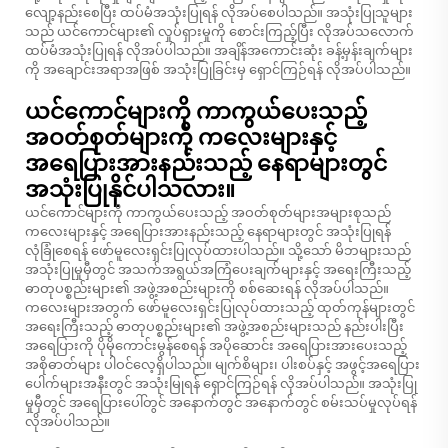
လျော့နည်းစေပြီး ထပ်မံအသုံးပြုရန် လိုအပ်စေပါသည်။ အသုံးပြုသူများ
သည် ယင်ကောင်များ၏ လှုပ်ရှားမှုကို စောင်းကြည့်ပြီး လိုအပ်သလောက်
ထပ်မံအသုံးပြုရန် လိုအပ်ပါသည်။ အချိန်အကောင်းဆုံး ခန့်မှန်းချက်များ
ကို အချောင်းအရာအဖြစ် အသုံးပြုခြင်းမှ ရှောင်ကြဉ်ရန် လိုအပ်ပါသည်။
ယင်ကောင်များကို ကာကွယ်ပေးသည့်
အဝတ်စုတ်များကို ကလေးများနှင့်
အရေပြားအားနည်းသည့် နေရာများတွင်
အသုံးပြုနိုင်ပါသလား။
ယင်ကောင်များကို ကာကွယ်ပေးသည့် အဝတ်စုတ်များအများစုသည်
ကလေးများနှင့် အရေပြားအားနည်းသည့် နေရာများတွင် အသုံးပြုရန်
လုံခြုံစေရန် ဖော်မူလေးရှင်းပြုလုပ်ထားပါသည်။ သို့သော် မိဘများသည်
အသုံးပြုမှုမှီတွင် အသက်အရွယ်အကြံပေးချက်များနှင့် အရေးကြီးသည့်
ဓာတုပစ္စည်းများ၏ အဖွဲ့အစည်းများကို စစ်ဆေးရန် လိုအပ်ပါသည်။
ကလေးများအတွက် ဖော်မူလေးရှင်းပြုလုပ်ထားသည့် ထုတ်ကုန်များတွင်
အရေးကြီးသည့် ဓာတုပစ္စည်းများ၏ အဖွဲ့အစည်းများသည် နည်းပါးပြီး
အရေပြားကို ပိုမိုကောင်းမွန်စေရန် အပိုဆောင်း အရေပြားအားပေးသည့်
အစိုဓာတ်များ ပါဝင်လေ့ရှိပါသည်။ မျက်စိများ၊ ပါးစပ်နှင့် အဖွင့်အရေပြား
ပေါက်များအနီးတွင် အသုံးမြုရန် ရှောင်ကြဉ်ရန် လိုအပ်ပါသည်။ အသုံးပြု
မှုမှီတွင် အရေပြားပေါ်တွင် အနောက်တွင် အနောက်တွင် စမ်းသပ်မှုလုပ်ရန်
လိုအပ်ပါသည်။