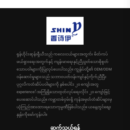
ရှန်ဟိုင်းဆုန်းရှီယီသည် ကလေးငယ်များအတွက်၊ မိတ်ကပ်
ဖယ်ရှားရေးအတွက်နှင့် ကျန်းမာရေးနှင့်ညီညွတ်သောစိုစွတ်
သောပဝါများကိုပြုလုပ်ပေးပါသည်။ ကျွန်ုပ်တို့၏ OEM/ODM
ဝန်ဆောင်မှုများသည် သဘာဝပတ်ဝန်းကျင်နှင့်ကိုက်ညီပြီး
ပုဂ္ဂလိကတံဆိပ်ပဝါများကို နှစ်ပေါင်း ၂၀ ကျော်အတွ
experience်အကြုံရှိသောထုတ်လုပ်ရေးလိုင်း ၂၀ ကျော်ဖြင့်
ပေးဆောင်ပါသည်။ ကမ္ဘာတစ်ဝှမ်းရှိ ကုန်အမှတ်တံဆိပ်များမှ
ယုံကြည်အားထားရသောကုမ္ပဏီဖြစ်ပါသည်။ ယနေ့တွင်စျေး
နှုန်းကိုမော်ကွန်းပါ။
ဆက်သွယ်ရန်