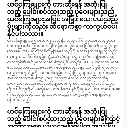
ယင်ကြေးများကို တားဆီးရန် အသုံးပြု
သည့် ပေါင်းစပ်ထားသည့် ပုဝေးများသည်
ယင်ကြေးများအပြင် အခြားသေးငယ်သည့်
ပိုးများကိုလည်း ထိရောက်စွာ ကာကွယ်ပေး
နိုင်ပါသလား။
ယင်ကြေးများကို တားဆီးရန် အသုံးပြုသည့် ပေါင်းစပ်ထားသည့် ပုဝေး
များသည် ယင်ကြေးများအပြင် ဂန်းများ၊ မှိုင်းများ၊ မြင်ရခက်သည့် ပိုးများ
(no-see-ums) နှင့် တိုက်ခိုက်မှုဖြစ်စေသည့် ပိုးများအနက် အချို့ကိုလည်း
ကာကွယ်ပေးနိုင်ပါသည်။ သို့သော် ထိရောက်မှုသည် ပိုးအမျိုးအစားနှင့်
ထုတ်ကုန်၏ ဖော်မူလေးရှင်းပေါ်တွင် မှီခိုပါသည်။ DEET ပါဝင်သည့် ပုဝေး
များသည် သဘောသမ်ဗောဓိက ဖော်မူလေးရှင်းများထက် ပိုမိုကျယ်ပေါင်း
သည့် ကာကွယ်မှုကို ပေးစေပါသည်။ အသုံးပြုသူများသည် ထုတ်ကုန်၏
အချက်အလက်ပေါ်တွင် ပိုးများအတွက် သေးငယ်သည့် ကာကွယ်မှု
အကြောင်း အသေးစိတ်ဖော်ပြချက်များကို စစ်ဆေးရန် လိုအပ်ပါသည်။
ထို့အပြင် သူတို့၏ နေထိုင်ရာ ပတ်ဝန်းကျင်နှင့် ပိုးများ၏ ဖိအားအခြေအနေ
ကို ထည့်သွင်းစဉ်းစားပြီး သင့်တော်သည့် ကာကွယ်မှုကို ရွေးချယ်ရန်
လိုအပ်ပါသည်။
ယင်ကြေးများကို တားဆီးရန် အသုံးပြု
သည့် ပေါင်းစပ်ထားသည့် ပုဝေးများကြောင့်
အသားအရေ ယိုယွင်းမှုဖြစ်ပါက အသုံးပြု