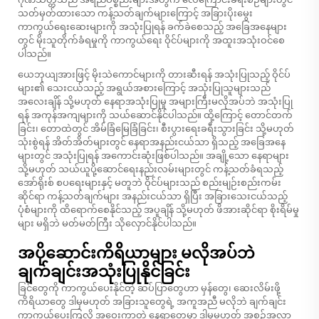
သတ်မှတ်ထားသော ကန့်သတ်ချက်များကြောင့် အခြားပိုးမွေး
ကာကွယ်ရေးဆေးများကို အသုံးပြုရန် ခက်ခဲစေသည့် အခြေအနေများ
တွင် မိုးသူတိုက်ခံရမှုကို ကာကွယ်ရေး ဝိုင်ပ်များကို အထူးအသုံးဝင်စေ
ပါသည်။
ယေဘုယျအားဖြင့် မိုးသဲကောင်များကို တားဆီးရန် အသုံးပြုသည့် ဝိုင်ပ်
များ၏ သေးငယ်သည့် အရွယ်အစားကြောင့် အသုံးပြုသူများသည်
အလေးချိန် သို့မဟုတ် နေရာအသုံးပြုမှု အများကြီးမလိုအပ်ဘဲ အသုံးပြု
ရန် အကုန်အကျများကို သယ်ဆောင်နိုင်ပါသည်။ ထို့ကြောင့် တောင်တက်
ခြင်း၊ တောထဲတွင် အိမ်ခြံမြေခြံခြင်း၊ စီးပွားရေးခရီးသွားခြင်း သို့မဟုတ်
သုံးစွဲရန် အိတ်အိတ်များတွင် နေရာအနည်းငယ်သာ ရှိသည့် အခြေအနေ
များတွင် အသုံးပြုရန် အကောင်းဆုံးဖြစ်ပါသည်။ အချို့သော နေရာများ
သို့မဟုတ် သယ်ယူပို့ဆောင်ရေးနည်းလမ်းများတွင် ကန့်သတ်ခံရသည့်
အော်ရိုးစ် စပရေးများနှင့် မတူဘဲ ဝိုင်ပ်များသည် စည်းမျဉ်းစည်းကမ်း
ဆိုင်ရာ ကန့်သတ်ချက်များ အနည်းငယ်သာ ရှိပြီး အခြားသေးငယ်သည့်
ပုံစံများကို ထိရောက်စေနိုင်သည့် အပူချိန် သို့မဟုတ် ဖိအားဆိုင်ရာ စိုးရိမ်မှု
များ မရှိဘဲ မတ်မတ်ကြီး သိုလှောင်နိုင်ပါသည်။
အပိုဆောင်းကိရိယာများ မလိုအပ်ဘဲ
ချက်ချင်းအသုံးပြုနိုင်ခြင်း
ခြင်တွေကို ကာကွယ်ပေးနိုင်တဲ့ ဆပ်ပြာတွေဟာ မှန်တွေ၊ ဆေးလိမ်းဖို့
ကိရိယာတွေ ဒါမှမဟုတ် အခြားသူတွေရဲ့ အကူအညီ မလိုဘဲ ချက်ချင်း
ကာကွယ်ပေးကြလို့ အဝေးကွာတဲ့ နေရာတွေမှာ ဒါမှမဟုတ် အစဉ်အလာ