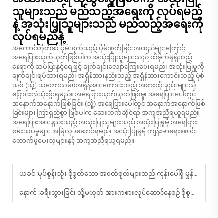
သူများသည် မည်သည့်အရေးကို လုပ်ရမည်
နဲ့ အသုံးပြုသူများသည် မည်သည့်အရေးကို
လုပ်ရမည်နဲ့
အကောင်တိုက်ဆဲ ပိုမ်းစွက်သည့် ပိုမ်းစွက်ခြင်းအထည်များကြောင့်
အရေပြားယှက်ယှက်ဖြစ်ပါက အသုံးပြုသူများသည် ထိခိုက်မှုရှိသည့်
နေရာကို ဆပ်ပြာနှင့်ရေဖြင့် ချက်ချင်းလျော်ကြေးပေးရမည်၊ အသုံးပြုမှုကို
ချက်ချင်းရပ်ထားရမည်၊ အရှိန်အားနည်းသည့် အရှိန်အားကောင်းသည့် ပုံစံ
သစ် (သို့) သဘောသမ်ဗ်အရှိန်အားကောင်းသည့် အစားထိုးနည်းများသို့
ပြောင်းလဲသုံးစွီးရမည်။ အရေပြားယှက်ယှက်ဖြစ်မှု၊ အရေပြားပေါ်တွင်
အနောက်အနောက်ဖြစ်ခြင်း (သို့) အရေပြားပေါ်တွင် အနောက်အနောက်ဖြစ်
ခြင်းများ ကြာရှည်စွာ ဖြစ်ပါက ဆေးဘက်ဆိုင်ရာ အကူအညီရယူရမည်။
အရေပြားအားနည်းသည့် အသုံးပြုသူများသည် အသုံးပြုမှုမှီ အရေပြား
စမ်းသပ်မှုများ အမြဲလုပ်ဆောင်ရမည်၊ အသုံးပြုမှုမှီ ကျန်းမာရေးစောင်း
ထောက်မှုပေးသူများနှင့် အကူအညီရယူရမည်။
ယခင် :
မုပ်စွန်းသုံး စိုစွတ်သော အဝတ်စုတ်များသည် ကုန်းပေါ်ရှိ မှုန်မှုန်များကို သန့်စင်ရာတွင် ဘယ်လို ထိရောက်မှုရှိပါသလဲ။
နောက် :
ခရီးသွားခြင်း သို့မဟုတ် အားကစားလုပ်ဆောင်နေစဉ် စိုစွတ်သော ပုဝူများက အမျှင်မြန်မြန် အေးမေးပေးနိုင်ခြင်းမှာ အဘယ်ကြောင့်နည်း။