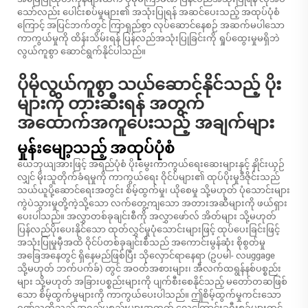
သော်လည်း ပေါင်းစပ်မှုများ၏ အသုံးပြုရန် အဆင်ပေးသည့် အထုပ်ပုံစံ
ကြောင့် အပြင်ဘက်တွင် ကြာရှည်စွာ လုပ်ဆောင်နေစဉ် အဆက်မပါသော
ကာကွယ်မှုကို ထိန်းသိမ်းရန် ပြန်လည်အသုံးပြုခြင်းကို ရှုပ်ထွေးမှုမရှိဘဲ
လွယ်ကူစွာ ဆောင်ရွက်နိုင်ပါသည်။
ပိုမိုလွယ်ကူစွာ သယ်ဆောင်နိုင်သည့် ပိုး
များကို တားဆီးရန် အတွက်
အထောက်အကူပေးသည့် အချက်များ
မှုန်းမျော့သည့် အထုပ်ပုံစံ
ယေဘုယျအားဖြင့် အရည်ပုံစံ ပိုးမွေးကာကွယ်ရေးဆေးများနှင့် နှိုင်းယှဉ်
လျှင် မိုးသူတိုက်ခံရမှုကို ကာကွယ်ရေး ဝိုင်ပ်များ၏ ထုပ်ပိုးမှုဒီဇိုင်းသည်
သယ်ယူပို့ဆောင်ရေးအတွင်း စိမ့်ထွက်မှု၊ ယိုစေမှု သို့မဟုတ် ပုံသောင်းများ
ကွဲပဲသွားမှုတို့ကဲ့သို့သော လက်တွေ့ကျသော အတားအဆီများကို ဖယ်ရှား
ပေးပါသည်။ အလွှာတစ်ခုချင်းစီကို အလွှာဖော်လ် အိတ်များ သို့မဟုတ်
ပြန်လည်ပိုးပေးနိုင်သော ထုတ်လွှင်မှုပုံသောင်းများဖြင့် ထုပ်ပေးခြင်းဖြင့်
အသုံးပြုမှုမှီအထိ ဝိုင်ပ်တစ်ခုချင်းစီသည် အကောင်းမွန်ဆုံး စိုစွတ်မှု
အခြေအနေတွင် ရှိနေမည်ဖြစ်ပြီး သိုလှောင်ရာနေရာ (ဥပမါ- လuggage
သို့မဟုတ် ဘက်ပက်ခ်) တွင် အဝတ်အစားများ၊ အီလက်ထရွန်နစ်ပစ္စည်း
များ သို့မဟုတ် အခြားပစ္စည်းများကို ပျက်စီးစေနိုင်သည့် မတော်တဆဖြစ်
သော စိမ့်ထွက်မှုများကို ကာကွယ်ပေးပါသည်။ ဤစိမ့်ထွက်မှုကင်းသော
ဂုဏ်သတ္တိသည် အရည်ပစ္စည်းများအတွက် လေကြောင်းခရီးစဉ်များတွင်