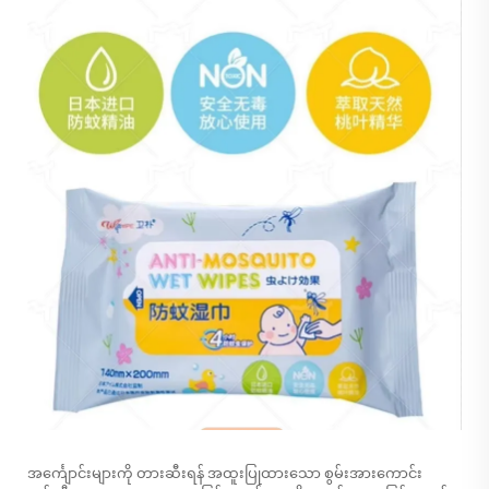
အင်္ကျောင်းများကို တားဆီးရန် အထူးပြုထားသော စွမ်းအားကောင်း