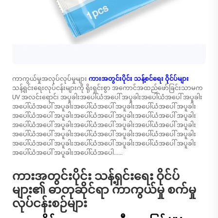
ကာကွယ်မှုအလုပ်လုပ်မှုများ
ကားအတွင်းပိုင်း သန့်စင်ရေး ဝိုင်ပ်များ
သန့်ရှင်းရေးလုပ်ငန်းများကို ရိုးရှင်းစွာ အကောင်အထည်ဖော်ခြင်းသာမက
UV အလင်းရောင်၊ အပူခါးအပေါ်ယံအပေါ် အပူခါးအပေါ်ယံအပေါ် အပူခါး
အပေါ်ယံအပေါ် အပူခါးအပေါ်ယံအပေါ် အပူခါးအပေါ်ယံအပေါ် အပူခါး
အပေါ်ယံအပေါ် အပူခါးအပေါ်ယံအပေါ် အပူခါးအပေါ်ယံအပေါ် အပူခါး
အပေါ်ယံအပေါ် အပူခါးအပေါ်ယံအပေါ် အပူခါးအပေါ်ယံအပေါ် အပူခါး
အပေါ်ယံအပေါ် အပူခါးအပေါ်ယံအပေါ် အပူခါးအပေါ်ယံအပေါ် အပူခါး
အပေါ်ယံအပေါ် အပူခါးအပေါ်ယံအပေါ် အပူခါးအပေါ်ယံအပေါ် အပူခါး
အပေါ်ယံအပေါ် အပူခါးအပေါ်ယံအပေါ......
ကားအတွင်းပိုင်း သန့်ရှင်းရေး ဝိုင်ပ်
များ၏ ဓာတုဆိုင်ရာ ကာကွယ်မှု စက်မှု
လုပ်ငန်းစဉ်များ