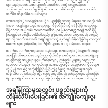
အစက်အပေါက်များဖြစ်ခြင်းကို ကာကွယ်ပေးပါသည်။ ဤအလွှာ
များသည် အဝတ်အစားများ၏ အပေါက်များကို လျော့နည်းစေ
သည့်အတွက် အသက်ရှုနိုင်မှုနှင့် သဘောသမ်ဗ်အတိုင်း သဘောသမ်ဗ်
အတိုင်း ထိန်းသိမ်းပေးပါသည်။
ကားအတွင်းပိုင်းသန့်ရှင်းရေး ဝိုင်ပ်များဖြင့် ကာကွယ်မှုပေးထားသည့် အိပ်
ခုံအဖ покရှင်များသည် အရည်များ စိမ့်ဝင်ခြင်းကို ခုခံနိုင်ပြီး အရည်များ
စိမ့်ဝင်ကာ အမြဲတမ်းအစက်အပေါက်များ ဖြစ်လာမည့်အချိန်အထိ ပိုမို
ကြာရှည်စွာ အချိန်ပေးနိုင်ပါသည်။ ဤကာကွယ်ရေးအလွှာသည် အရည်
များကို အဝတ်အစား၏ အမျှင်များထဲသို့ ချက်ချင်းစိမ့်ဝင်ခြင်းမှ ကာကွယ်
ပေးကာ မျက်နှာပုံပေါ်တွင် စက်ကြီးများအဖြစ် စုစည်းစေပါသည်။
အစက်အပေါက်ကာကွယ်ရေး စနစ်သည် ကားအတွင်းပိုင်းများကို အများ
အားဖြင့် ထိရောက်စေသည့် ခန္တာကိုယ်ဆီမှ အဆီများ၊ အစားအစာများမှ
ကျန်ရှိသည့် အမှုန်များနှင့် ပတ်ဝန်းကျင်မှ ညစ်ညမ်းမှုများမှလည်း ကာ
ကွယ်ပေးပါသည်။ ကာကွယ်ရေး ကားအတွင်းပိုင်းသန့်ရှင်းရေး ဝိုင်ပ်များ
ကို ပုံမှန်အားဖြင့် အသုံးပြုခြင်းဖြင့် ဤခုခံမှုကို အချိန်ကြာမှုအတွင်း
ထိန်းသိမ်းပေးပါသည်။ ထို့ကြောင့် မတူညီသည့် ညစ်ညမ်းမှုအရင်းအမြစ်
များမှ အမျှတ်အသား ကာကွယ်မှုကို အမြဲတမ်း ထောက်ပံ့ပေးပါသည်။
အချိန်ကြာမှုအတွင်း ပစ္စည်းများကို
ထိန်းသိမ်းပေးခြင်း၏ အကျိုးကျေးဇူး
များ