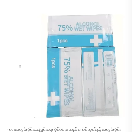
ကားအတွင်းပိုင်းသန့်ရှင်းရေး ဝိုင်ပ်များသည် ဒက်ရှ်ဘုတ်နှင့် အတွင်းပိုင်း