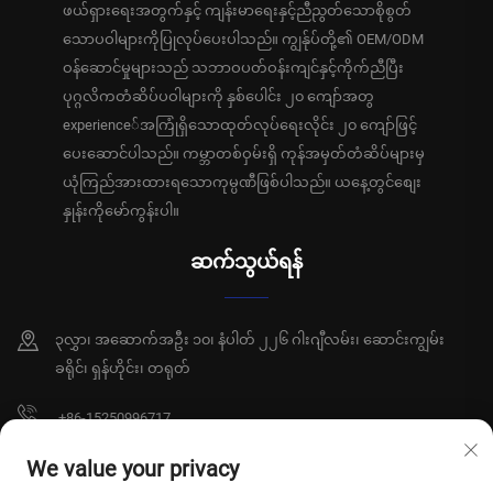
ဖယ်ရှားရေးအတွက်နှင့် ကျန်းမာရေးနှင့်ညီညွတ်သောစိုစွတ်
သောပဝါများကိုပြုလုပ်ပေးပါသည်။ ကျွန်ုပ်တို့၏ OEM/ODM
ဝန်ဆောင်မှုများသည် သဘာဝပတ်ဝန်းကျင်နှင့်ကိုက်ညီပြီး
ပုဂ္ဂလိကတံဆိပ်ပဝါများကို နှစ်ပေါင်း ၂၀ ကျော်အတွ
experience်အကြုံရှိသောထုတ်လုပ်ရေးလိုင်း ၂၀ ကျော်ဖြင့်
ပေးဆောင်ပါသည်။ ကမ္ဘာတစ်ဝှမ်းရှိ ကုန်အမှတ်တံဆိပ်များမှ
ယုံကြည်အားထားရသောကုမ္ပဏီဖြစ်ပါသည်။ ယနေ့တွင်စျေး
နှုန်းကိုမော်ကွန်းပါ။
ဆက်သွယ်ရန်
၃လွှာ၊ အဆောက်အဦး ၁၀၊ နံပါတ် ၂၂၆ ဂါးဂျီလမ်း၊ ဆောင်းကျွမ်း
ခရိုင်၊ ရှန်ဟိုင်း၊ တရုတ်
+86-15250996717
[email protected]
We value your privacy