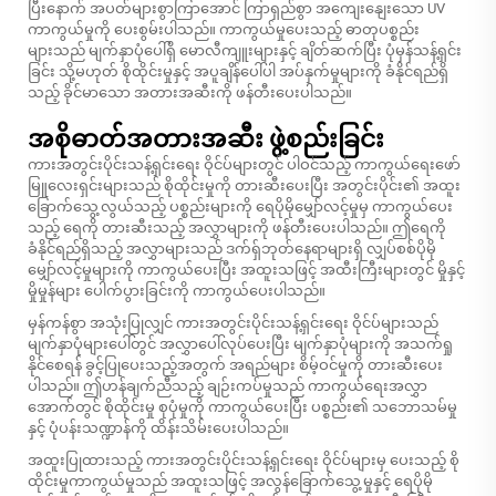
ပြီးနောက် အပတ်များစွာကြာအောင် ကြာရှည်စွာ အကျေးနျေးသော UV
ကာကွယ်မှုကို ပေးစွမ်းပါသည်။ ကာကွယ်မှုပေးသည့် ဓာတုပစ္စည်း
များသည် မျက်နှာပုံပေါ်ရှိ မောလီကျူးများနှင့် ချိတ်ဆက်ပြီး ပုံမှန်သန့်ရှင်း
ခြင်း သို့မဟုတ် စိုထိုင်းမှုနှင့် အပူချိန်ပေါ်ပါ အပ်နှက်မှုများကို ခံနိုင်ရည်ရှိ
သည့် ခိုင်မာသော အတားအဆီးကို ဖန်တီးပေးပါသည်။
အစိုဓာတ်အတားအဆီး ဖွဲ့စည်းခြင်း
ကားအတွင်းပိုင်းသန့်ရှင်းရေး ဝိုင်ပ်များတွင် ပါဝင်သည့် ကာကွယ်ရေးဖော်
မြူလေးရှင်းများသည် စိုထိုင်းမှုကို တားဆီးပေးပြီး အတွင်းပိုင်း၏ အထူး
ခြောက်သွေ့လွယ်သည့် ပစ္စည်းများကို ရေပိုမိုမျှော်လင့်မှုမှ ကာကွယ်ပေး
သည့် ရေကို တားဆီးသည့် အလွှာများကို ဖန်တီးပေးပါသည်။ ဤရေကို
ခံနိုင်ရည်ရှိသည့် အလွှာများသည် ဒက်ရှ်ဘုတ်နေရာများရှိ လျှပ်စစ်ပိုမို
မျှော်လင့်မှုများကို ကာကွယ်ပေးပြီး အထူးသဖြင့် အထီးကြီးများတွင် မှိုနှင့်
မှိုမှုန်များ ပေါက်ပွားခြင်းကို ကာကွယ်ပေးပါသည်။
မှန်ကန်စွာ အသုံးပြုလျှင် ကားအတွင်းပိုင်းသန့်ရှင်းရေး ဝိုင်ပ်များသည်
မျက်နှာပုံများပေါ်တွင် အလွှာပေါ်လုပ်ပေးပြီး မျက်နှာပုံများကို အသက်ရှု
နိုင်စေရန် ခွင့်ပြုပေးသည့်အတွက် အရည်များ စိမ့်ဝင်မှုကို တားဆီးပေး
ပါသည်။ ဤဟန်ချက်ညီသည့် ချဉ်းကပ်မှုသည် ကာကွယ်ရေးအလွှာ
အောက်တွင် စိုထိုင်းမှု စုပုံမှုကို ကာကွယ်ပေးပြီး ပစ္စည်း၏ သဘောသမ်မှု
နှင့် ပုံပန်းသဏ္ဍာန်ကို ထိန်းသိမ်းပေးပါသည်။
အထူးပြုထားသည့် ကားအတွင်းပိုင်းသန့်ရှင်းရေး ဝိုင်ပ်များမှ ပေးသည့် စို
ထိုင်းမှုကာကွယ်မှုသည် အထူးသဖြင့် အလွန်ခြောက်သွေ့မှုနှင့် ရေပိုမို