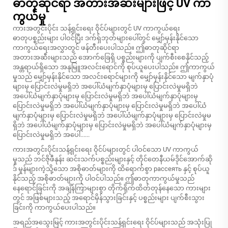
ဓာတုဆိုင်ရာ အတားအဆီးများဖြင့် UV ကာ
ကွယ်မှု
ကားအတွင်းပိုင်း သန့်ရှင်းရေး ဝိုင်ပ်များတွင် UV ကာကွယ်ရေး
ဓာတုပစ္စည်းများ ပါဝင်ပြီး ဒက်ရှ်ဘုတ်များပေါ်တွင် မျှော်မှန်းနိုင်သော
ကာကွယ်ရေးအလွှာတွင် ဖန်တီးပေးပါသည်။ ဤဓာတုဆိုင်ရာ
အတားအဆီးများသည် အောက်ခြေရှိ ပစ္စည်းများကို ပျက်စီးစေနိုင်သည့်
အန္တရာယ်ရှိသော အနုမြူအလင်းရောင်ကို စုပ်ယူပေးပါသည်။ ဤကာကွယ်
မှုသည် မျှော်မှန်းနိုင်သော အလင်းရောင်များကို မျှော်မှန်းနိုင်သော မျက်နှာပုံ
များမှ ပြောင်းလဲမှုမရှိဘဲ အပေါ်ယံမျက်နှာပုံများမှ ပြောင်းလဲမှုမရှိဘဲ
အပေါ်ယံမျက်နှာပုံများမှ ပြောင်းလဲမှုမရှိဘဲ အပေါ်ယံမျက်နှာပုံများမှ
ပြောင်းလဲမှုမရှိဘဲ အပေါ်ယံမျက်နှာပုံများမှ ပြောင်းလဲမှုမရှိဘဲ အပေါ်ယံ
မျက်နှာပုံများမှ ပြောင်းလဲမှုမရှိဘဲ အပေါ်ယံမျက်နှာပုံများမှ ပြောင်းလဲမှုမ
ရှိဘဲ အပေါ်ယံမျက်နှာပုံများမှ ပြောင်းလဲမှုမရှိဘဲ အပေါ်ယံမျက်နှာပုံများမှ
ပြောင်းလဲမှုမရှိဘဲ အပေါ်......
ကားအတွင်းပိုင်းသန့်ရှင်းရေး ဝိုင်ပ်များတွင် ပါဝင်သော UV ကာကွယ်
မှုသည် ဘင်ဇိုဖီနုန်း ဆင်းသက်ပစ္စည်းများနှင့် တိုင်တေနီယမ်ဒိုင်အောက်ဆို
ဒ် မှုန်များကဲ့သို့သော အစိုဓာတ်များကို ထိရောက်စွာ рассеять နှင့် စုပ်ယူ
နိုင်သည့် အစိုဓာတ်များကို ပါဝင်ပါသည်။ ဤဓာတုကာကွယ်မှုသည်
နေရောင်ခြင်းကို အချိန်ကြာများစွာ တိုက်ရိုက်ထိတ်တုန်နေသော ကားများ
တွင် အဖြစ်များသည့် အရောင်မှိန်သွားခြင်းနှင့် ပစ္စည်းများ ပျက်စီးသွား
ခြင်းကို ကာကွယ်ပေးပါသည်။
အရည်အသွေးမြင့် ကားအတွင်းပိုင်းသန့်ရှင်းရေး ဝိုင်ပ်များသည် အသုံးပြု