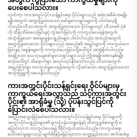
ပေးစေပါသလား။
ဟုတ်ကဲ့၊ ကားအတွင်းပိုင်းသန့်ရှင်းရေး ဝိုင်ပ်များသည် အဖုံးအစိမ်းအမျိုး
မျိုးအတွက် အထူးပြုထားသော ဖော်မူလေးရှင်းများကို ပါဝင်လေ့ရှိ
ပါသည်။ လီသာအတွက် အထူးပြုထားသော ဝိုင်ပ်များတွင် လီသာ၏ ပုံစံ
ကို ထိန်းသိမ်းပေးခြင်းနှင့် ကွဲအက်ခြင်းကို ကာကွယ်ပေးရန်အတွက်
အသုံးပြုသော အချောမှုန်းပစ္စည်းများ ပါဝင်ပါသည်။ အထည်အတွက်
အထူးပြုထားသော ဝိုင်ပ်များသည် အထည်၏ အမျှင်များကို ကာကွယ်ပေး
ခြင်းနှင့် အစွန်းများကို ကာကွယ်ပေးခြင်းတို့ပေါ်တွင် အာရုံစိုက်ပါသည်။
အချို့သော ယေဘုယျဖော်မူလေးရှင်းများသည် ဤအမျိုးအစားနှစ်မျိုး
စလုံးပေါ်တွင် ထိရောက်စွာ အလုပ်လုပ်နိုင်သော်လည်း လီသာအတွက်
အရှည်ကြာစွာ ကာကွယ်မှုပေးရန်အတွက် လိုအပ်သော အထူးပြုထားသော
အသုံးပြုမှုကို မပေးနိုင်ပါသည်။
ကားအတွင်းပိုင်းသန့်ရှင်းရေး ဝိုင်ပ်များမှ
ကာကွယ်ရေးအလွှာသည် သင့်ကားအတွင်း
ပိုင်း၏ အာရုံခံမှု (သို့) ပုံပန်းသွင်ပြင်ကို
ပြောင်းလဲစေပါသလား။
အရည်အသွေးမြင့်မော်တော်ကားအတွင်းပိုင်းသန့်ရှင်းရေး ဝိုင်ပ်များကို
အတွင်းပိုင်းပစ္စည်းများ၏ မူလပုံပန်းသဏ္ဍာန်နှင့် ထိတွေ့မှုခံစားမှုကို မ
ပြောင်းလဲဘဲ ကာကွယ်ပေးရန် ဒီဇိုင်းထုတ်ထားပါသည်။ ကာကွယ်ရေး
ပေါင်းစပ်မှုများသည် မျက်စိဖြင့်မမြင်ရသော၊ လျှော့နည်းသော အက်ဆစ်မှု