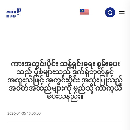
MY
ကားအတွင်းပိုင်း သန့်ရှင်းရေး စွမ်းပေး
သည့် ပုံစံများသည် ဒက်ရှ်ဘုတ်နှင့်
အထူးသဖြင့် အတွင်းပိုင်း အသုံးပြုသည့်
အဝတ်အထည်များကို မည်သို့ ကာကွယ်
ပေးသနည်း။
2026-04-06 13:00:00