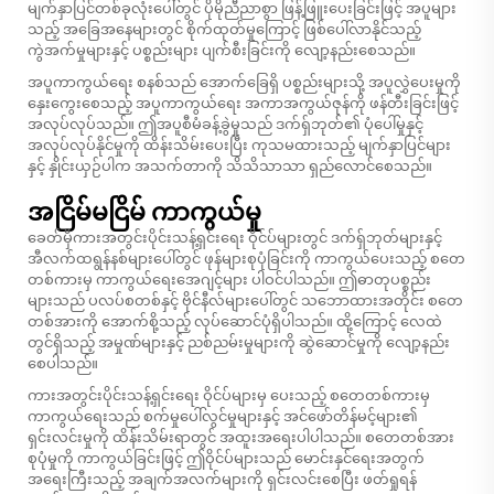
မျက်နှာပြင်တစ်ခုလုံးပေါ်တွင် ပိုမိုညီညာစွာ ဖြန့်ဖြူးပေးခြင်းဖြင့် အပူများ
သည့် အခြေအနေများတွင် စိုက်ထုတ်မှုကြောင့် ဖြစ်ပေါ်လာနိုင်သည့်
ကွဲအက်မှုများနှင့် ပစ္စည်းများ ပျက်စီးခြင်းကို လျော့နည်းစေသည်။
အပူကာကွယ်ရေး စနစ်သည် အောက်ခြေရှိ ပစ္စည်းများသို့ အပူလွှဲပေးမှုကို
နှေးကွေးစေသည့် အပူကာကွယ်ရေး အကာအကွယ်ဇုန်ကို ဖန်တီးခြင်းဖြင့်
အလုပ်လုပ်သည်။ ဤအပူစီမံခန့်ခွဲမှုသည် ဒက်ရှ်ဘုတ်၏ ပုံပေါ်မှုနှင့်
အလုပ်လုပ်နိုင်မှုကို ထိန်းသိမ်းပေးပြီး ကုသမထားသည့် မျက်နှာပြင်များ
နှင့် နှိုင်းယှဉ်ပါက အသက်တာကို သိသိသာသာ ရှည်လောင်စေသည်။
အငြိမ်မငြိမ် ကာကွယ်မှု
ခေတ်မှီကားအတွင်းပိုင်းသန့်ရှင်းရေး ဝိုင်ပ်များတွင် ဒက်ရှ်ဘုတ်များနှင့်
အီလက်ထရွန်နစ်များပေါ်တွင် ဖုန်များစုပုံခြင်းကို ကာကွယ်ပေးသည့် စတေ
တစ်ကားမှ ကာကွယ်ရေးအေဂျင့်များ ပါဝင်ပါသည်။ ဤဓာတုပစ္စည်း
များသည် ပလပ်စတစ်နှင့် ဗိုင်နီလ်များပေါ်တွင် သဘောထားအတိုင်း စတေ
တစ်အားကို အောက်စို့သည့် လုပ်ဆောင်ပုံရှိပါသည်။ ထို့ကြောင့် လေထဲ
တွင်ရှိသည့် အမှုဏ်များနှင့် ညစ်ညမ်းမှုများကို ဆွဲဆောင်မှုကို လျော့နည်း
စေပါသည်။
ကားအတွင်းပိုင်းသန့်ရှင်းရေး ဝိုင်ပ်များမှ ပေးသည့် စတေတစ်ကားမှ
ကာကွယ်ရေးသည် စက်မှုပေါ်လွင်မှုများနှင့် အင်ဖော်တိန်မင့်များ၏
ရှင်းလင်းမှုကို ထိန်းသိမ်းရာတွင် အထူးအရေးပါပါသည်။ စတေတစ်အား
စုပုံမှုကို ကာကွယ်ခြင်းဖြင့် ဤဝိုင်ပ်များသည် မောင်းနှင်ရေးအတွက်
အရေးကြီးသည့် အချက်အလက်များကို ရှင်းလင်းစေပြီး ဖတ်ရှုရန်