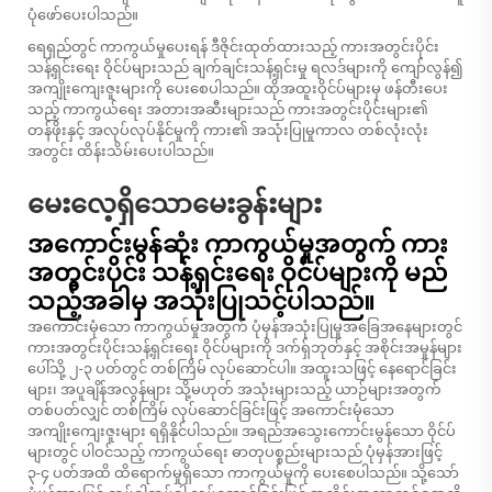
ပုံဖော်ပေးပါသည်။
ရေရှည်တွင် ကာကွယ်မှုပေးရန် ဒီဇိုင်းထုတ်ထားသည့် ကားအတွင်းပိုင်း
သန့်ရှင်းရေး ဝိုင်ပ်များသည် ချက်ချင်းသန့်ရှင်းမှု ရလဒ်များကို ကျော်လွန်၍
အကျိုးကျေးဇူးများကို ပေးစေပါသည်။ ထိုအထူးဝိုင်ပ်များမှ ဖန်တီးပေး
သည့် ကာကွယ်ရေး အတားအဆီးများသည် ကားအတွင်းပိုင်းများ၏
တန်ဖိုးနှင့် အလုပ်လုပ်နိုင်မှုကို ကား၏ အသုံးပြုမှုကာလ တစ်လုံးလုံး
အတွင်း ထိန်းသိမ်းပေးပါသည်။
မေးလေ့ရှိသောမေးခွန်းများ
အကောင်းမွန်ဆုံး ကာကွယ်မှုအတွက် ကား
အတွင်းပိုင်း သန့်ရှင်းရေး ဝိုင်ပ်များကို မည်
သည့်အခါမှ အသုံးပြုသင့်ပါသည်။
အကောင်းမုံသော ကာကွယ်မှုအတွက် ပုံမှန်အသုံးပြုမှုအခြေအနေများတွင်
ကားအတွင်းပိုင်းသန့်ရှင်းရေး ဝိုင်ပ်များကို ဒက်ရှ်ဘုတ်နှင့် အစိုင်းအမှုန်များ
ပေါ်သို့ ၂-၃ ပတ်တွင် တစ်ကြိမ် လုပ်ဆောင်ပါ။ အထူးသဖြင့် နေရောင်ခြင်း
များ၊ အပူချိန်အလွန်များ သို့မဟုတ် အသုံးများသည့် ယာဉ်များအတွက်
တစ်ပတ်လျှင် တစ်ကြိမ် လုပ်ဆောင်ခြင်းဖြင့် အကောင်းမုံသော
အကျိုးကျေးဇူးများ ရရှိနိုင်ပါသည်။ အရည်အသွေးကောင်းမွန်သော ဝိုင်ပ်
များတွင် ပါဝင်သည့် ကာကွယ်ရေး ဓာတုပစ္စည်းများသည် ပုံမှန်အားဖြင့်
၃-၄ ပတ်အထိ ထိရောက်မှုရှိသော ကာကွယ်မှုကို ပေးစေပါသည်။ သို့သော်