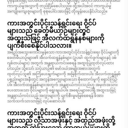
ပုံမှန်အားဖြင့် ထပ်ခါထပ်ခါ လုပ်ဆောင်ခြင်းဖြင့် အတိုင်းအတာတစ်ခုအထိ
ကာကွယ်မှုအလွှာကို တည်ငြိမ်စေပါသည်။ ထို့အပါအဝင် ကာကွယ်မှု
အကျိုးကျေးဇူးများကို စုစုပေါင်းအားဖြင့် တိုးမှုန်းပေးနိုင်ပါသည်။
ကားအတွင်းပိုင်းသန့်ရှင်းရေး ဝိုင်ပ်
များသည် ခေတ်မီယာဉ်များတွင်
အထူးသဖြင့် အီလက်ထရွန်နစ်များကို
ပျက်စီးစေနိုင်ပါသလား။
အရည်အသွေးကောင်းမွန်သော ကားအတွင်းပိုင်းသန့်ရှင်းရေး ဝိုင်ပ်များကို
ခေတ်မီယာဉ်များ၏ အီလက်ထရွန်နစ်များ (ဥပမါ- ထွက်ခွက်များနှင့် ဒစ်
ဂျစ်တယ်များ) အတွက် အန္တရာယ်ကင်းစေရန် အထူးပြုထုတ်လုပ်ထား
ပါသည်။ သို့သော် သင့်ယာဉ်၏ မော်ဒယ်အမျိုးအစားအတွက်
ထုတ်လုပ်သူ၏ အကြံပေးချက်များကို အမြဲစိုက်ထားပါ။ အီလက်ထရွန်နစ်
ပစ္စည်းများအနီးတွင် အလွန်အကျွေးများသော စိုထောက်မှုကို ရှောင်ကြဉ်
ပါ။ အီလက်ထရွန်နစ်များအတွက် အန္တရာယ်ကင်းသည်ဟု အမှတ်အသား
ပေးထားသော ဝိုင်ပ်များကို ရွေးချယ်ပါ။ အရေပ်များပေါ်ရှိ အထူးသဖြင့်
အန္တရာယ်ကင်းသည့် အလွှာများကို ပျက်စီးမှုမဖြစ်စေရန် ဖိအား
သက်သက်သာသာဖြင့် လုပ်ဆောင်ပါ။
ကားအတွင်းပိုင်းသန့်ရှင်းရေး ဝိုင်ပ်
များသည် လီသာအဖုံးနှင့် အထည်အဖုံးတို့
အတွက် ကွဲပြားသော ကာကွယ်မှုများကို