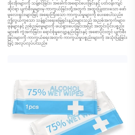
အိုးအိုးများကို သန့်စင်ခြင်း၊ အခေါက်အရောင်ပေးခြင်းနှင့် ပတ်ဝန်းကျင်
ဆိုင်ရာ ပျက်စီးမှုများမှ ကာကွယ်ခြင်းတို့အတွက် အထူးပြုထားသော ဖော်
မူလေးရှင်းများဖြင့် အရေးကြီးသော ကာကွယ်မှုများကို ပေးစေပါသည်။
ဤလွယ်ကူသော သန့်ရှင်းရေးဖြေရှင်းနည်းများသည် အညစ်အကှက်များ၊
ဖုန်များနှင့် ညစ်ညမ်းမှုများကို ဖယ်ရှားပေးခြင်းအပြင် အတွင်းပိုင်းပစ္စည်း
များ၏ ကွဲအက်ခြင်း၊ ရောင်စုံမှုလျော့နည်းခြင်းနှင့် အစောပိုင်းတွင် ပျက်စီး
ခြင်းများကို ကာကွယ်ရေးအတွက် ကာကွယ်မှုပစ္စည်းများကို အသုံးပြုခြင်း
ဖြင့် အလုပ်လုပ်ပါသည်။