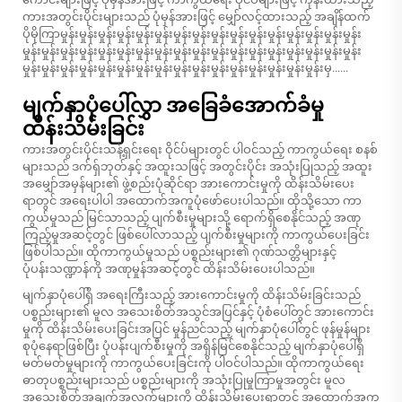
ကားအတွင်းပိုင်းများသည် ပုံမှန်အားဖြင့် မျှော်လင့်ထားသည့် အချိန်ထက်
ပိုမိုကြာမှုန်းမှုန်းမှုန်းမှုန်းမှုန်းမှုန်းမှုန်းမှုန်းမှုန်းမှုန်းမှုန်းမှုန်းမှုန်းမှုန်းမှုန်းမှုန်း
မှုန်းမှုန်းမှုန်းမှုန်းမှုန်းမှုန်းမှုန်းမှုန်းမှုန်းမှုန်းမှုန်းမှုန်းမှုန်းမှုန်းမှုန်းမှုန်းမှုန်းမှုန်း
မှုန်းမှုန်းမှုန်းမှုန်းမှုန်းမှုန်းမှုန်းမှုန်းမှုန်းမှုန်းမှုန်းမှုန်းမှုန်းမှုန်းမှုန်းမှုန်းမှ......
မျက်နှာပုံပေါ်လွှာ အခြေခံအောက်ခံမှု
ထိန်းသိမ်းခြင်း
ကားအတွင်းပိုင်းသန့်ရှင်းရေး ဝိုင်ပ်များတွင် ပါဝင်သည့် ကာကွယ်ရေး စနစ်
များသည် ဒက်ရှ်ဘုတ်နှင့် အထူးသဖြင့် အတွင်းပိုင်း အသုံးပြုသည့် အထူး
အမျှော်အမှန်များ၏ ဖွဲ့စည်းပုံဆိုင်ရာ အားကောင်းမှုကို ထိန်းသိမ်းပေး
ရာတွင် အရေးပါပါ အထောက်အကူပုံဖော်ပေးပါသည်။ ထိုသို့သော ကာ
ကွယ်မှုသည် မြင်သာသည့် ပျက်စီးမှုများသို့ ရောက်ရှိစေနိုင်သည့် အဏု
ကြည့်မှုအဆင့်တွင် ဖြစ်ပေါ်လာသည့် ပျက်စီးမှုများကို ကာကွယ်ပေးခြင်း
ဖြစ်ပါသည်။ ထိုကာကွယ်မှုသည် ပစ္စည်းများ၏ ဂုဏ်သတ္တိများနှင့်
ပုံပန်းသဏ္ဍာန်ကို အဏုမှုန်အဆင့်တွင် ထိန်းသိမ်းပေးပါသည်။
မျက်နှာပုံပေါ်ရှိ အရေးကြီးသည့် အားကောင်းမှုကို ထိန်းသိမ်းခြင်းသည်
ပစ္စည်းများ၏ မူလ အသေးစိတ်အသွင်အပြင်နှင့် ပုံစံပေါ်တွင် အားကောင်း
မှုကို ထိန်းသိမ်းပေးခြင်းအပြင် မှုန်ညင်သည့် မျက်နှာပုံပေါ်တွင် ဖုန်မှုန်များ
စုပုံနေရာဖြစ်ပြီး ပုံပန်းပျက်စီးမှုကို အရှိန်မြင်စေနိုင်သည့် မျက်နှာပုံပေါ်ရှိ
မတ်မတ်မှုများကို ကာကွယ်ပေးခြင်းကို ပါဝင်ပါသည်။ ထိုကာကွယ်ရေး
ဓာတုပစ္စည်းများသည် ပစ္စည်းများကို အသုံးပြုမှုကြာမှုအတွင်း မူလ
အသေးစိတ်အချက်အလက်များကို ထိန်းသိမ်းပေးရာတွင် အထောက်အကူ