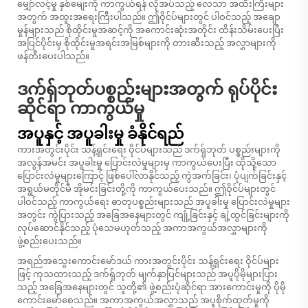
မျှော်လင့်မှု နှစ်မျေးကို ကာကွယ်ရန် လိုအပ်သည့် လေသာ အထီးကြီးများ
အတွက် အထူးအရေးကြီးပါသည်။ ဤဝိုင်ပ်များတွင် ပါဝင်သည့် အချော
မှုန်များသည် စိုထိုင်းမှုအဆင့်ကို အကောင်းဆုံးအတိုင်း ထိန်းသိမ်းပေးပြီး
အပြင်ပိုင်းမှ စိုထိုင်းမှုအရင်းအမြစ်များကို တားဆီးသည့် အလွှာများကို
ဖန်တီးပေးပါသည်။
ဒက်ရှ်ဘုတ်ပစ္စည်းများအတွက် ရုပ်ပိုင်း
ဆိုင်ရာ ကာကွယ်မှု
အပူနှင့် အပူခါးမှု ခံနိုင်ရည်
ကားအတွင်းပိုင်း သန့်ရှင်းရေး ဝိုင်ပ်များသည် ဒက်ရှ်ဘုတ် ပစ္စည်းများကို
အလွန်အမင်း အပူခါးမှု ပြောင်းလဲမှုများမှ ကာကွယ်ပေးပြီး ထိုသို့သော
ပြောင်းလဲမှုများကြောင့် ဖြစ်ပေါ်လာနိုင်သည့် ကွဲအက်ခြင်း၊ ပုံပျက်ခြင်းနှင့်
အရွယ်မတိုင်မီ အိုမင်းခြင်းတို့ကို ကာကွယ်ပေးသည်။ ဤဝိုင်ပ်များတွင်
ပါဝင်သည့် ကာကွယ်ရေး ဓာတုပစ္စည်းများသည် အပူခါးမှု ပြောင်းလဲမှုများ
အတွင်း ကွဲပြားသည့် အခြေအနေများတွင် ကျုံ့ခြင်းနှင့် ချဲ့ထွင်ခြင်းများကို
လုပ်ဆောင်နိုင်သည့် ပုံသေမဟုတ်သည့် အကာအကွယ်အလွှာများကို
ဖွဲ့စည်းပေးသည်။
အရည်အသွေးကောင်းမော်ဒယ် ကားအတွင်းပိုင်း သန့်ရှင်းရေး ဝိုင်ပ်များ
ဖြင့် ကုသထားသည့် ဒက်ရှ်ဘုတ် မျက်နှာပြင်များသည် အပူပိုမိုများပြား
သည့် အခြေအနေများတွင် သူတို့၏ ဖွဲ့စည်းပုံဆိုင်ရာ အားကောင်းမှုကို ပိုမို
ကောင်းမော်စေသည်။ အကာအကွယ်အလွှာသည် အပူစိုက်ထုတ်မှုကို