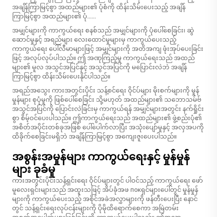
အချိန်ကြာမြင့်စွာ အထည်များ၏ ပုံစံကို ထိန်းသိမ်းပေးသည့် အချိန်
ကြာမြင့်စွာ အထည်များ၏ ပုံ......
အမျှင်များကို ကာကွယ်ရေး စနစ်သည် အမျှင်များကို ပုံပေါ်စေခြင်း၊ ဆွဲ
ဆောင်မှုနှင့် အရည်များ လေးထောင်မှုများမှ ကာကွယ်ပေးသည့်
ကာကွယ်ရေး ပေါ်လီမာများဖြင့် အမျှင်များကို အတိအကျ ဖုံးအုပ်ပေးခြင်း
ဖြင့် အလုပ်လုပ်ပါသည်။ ဤ အဏုကြည့်မှု ကာကွယ်ရေးသည် အထည်
များ၏ မူလ အသွင်အပြင်နှင့် အသွင်အပြင်ကို မပြောင်းလဲဘဲ အချိန်
ကြာမြင့်စွာ ထိန်းသိမ်းပေးနိုင်ပါသည်။
အရည်အသွေး
ကားအတွင်းပိုင်း သန့်စင်ရေး ဝိုင်ပ်များ
မိုးစက်များကို မှုန်
မှုန်များ စုပုံမှုကို ဖြစ်ပေါ်စေခြင်း သို့မဟုတ် အထည်များ၏ သဘောသမ်ဗ်
အသွင်အပြင်ကို ပြောင်းလဲခြင်းမှ ကာကွယ်ရန် အမျှင်များအတွင်း နက်ရှိုင်း
စွာ စိမ့်ဝင်ပေးပါသည်။ ဤကာကွယ်ရေးသည် အထည်များ၏ ဖွဲ့စည်းပုံ၏
အစိတ်အပိုင်းတစ်ခုအဖြစ် ပေါ်ပေါက်လာပြီး အသုံးပျော်မှုနှင့် အလှအပကို
ထိခိုက်စေခြင်းမရှိဘဲ အချိန်ကြာမြင့်စွာ အကျေးဇူးပေးပါသည်။
အစွန်းအမှုန်များ ကာကွယ်ရေးနှင့် မှုန်မှုန်
များ ခုခံမှု
ကားအတွင်းပိုင်းသန့်ရှင်းရေး ဝိုင်ပ်များတွင် ပါဝင်သည့် ကာကွယ်ရေး ဖော်
မူလေးရှင်းများသည် အထူးသဖြင့် အိပ်ခုံအဖ покရှင်များပေါ်တွင် မှုန်မှုန်
များကို ကာကွယ်ပေးသည့် အစိုင်အခဲအလွှာများကို ဖန်တီးပေးပြီး နောင်
တွင် သန့်ရှင်းရေးလုပ်ငန်းများကို ပိုမိုထိရောက်စေကာ အမြဲတမ်း