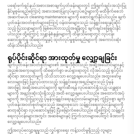
ပရော်ဖက်ရှင်နယ်အစားအစာချက်ပုတ်ခန်းများတွင် ဤချက်ချင်းအသုံးပြု
နိုင်မှုစွမ်းရည်ကြောင့် အစားအစာပြုလုပ်မှုလုပ်စဥ်များကို မထိခိုက်စေဘဲ
အဆက်မပါး cleaning maintenance များကို ဆောင်ရွက်နိုင်ပါသည်။ ချက်
ပုတ်ခန်းအဝတ်စုတ်များကြောင့် ဝန်ထမ်းများသည် သန့်ရှင်းရေးနှင့်ဆိုင်
သည့် ပြဿနာများကို ဖြစ်ပေါ်လာသည့်အချိန်တွင် ချက်ချင်းဖြေရှင်းနိုင်
ပါသည်။ ထို့ကြောင့် သန္တာန်စံနှုန်းများကို ထိန်းသိမ်းရာတွင် လုပ်ငန်း
ဆောင်ရွက်မှု ထိရောက်မှုနှင့် ထုတ်လုပ်မှုစွမ်းရည်များကို အကောင်းဆုံး
ထိန်းသိမ်းနိုင်ပါသည်။
ရုပ်ပိုင်းဆိုင်ရာ အားထုတ်မှု လျှော့ချခြင်း
ချက်ပုတ်ခန်းအဝတ်စုတ်များ၏ အထူးဒီဇိုင်းသည် အဆို့အယောင်များနှင့်
အညစ်အကှေးများကို ထိရောက်စွာ ဖယ်ရှားရာတွင် လိုအပ်သည့် ရုပ်ပိုင်း
ဆိုင်ရာ အားထုတ်မှုကို သိသိသာသာ လျှော့ချပေးပါသည်။ အထူးဖော်မူ
လေးများဖြင့် ပြုလုပ်ထားသည့် သန့်ရှင်းရေးအရည်များသည် ပုံမှန်
အားဖြင့် အဆို့အယောင်များကို ဖျက်ဆီးရန် လုပ်ဆောင်ရှိသည့် ယန္တရား
များကို အနည်းဆုံးသုံးရှိသည့် အထိ လျှော့ချပေးပါသည်။ အထောက်အပံ့
များကို အသုံးပြုသည့် ပုံမှန်သန့်ရှင်းရေးနည်းလမ်းများနှင့် ကွဲပြားစွာ ချက်
ပုတ်ခန်းအဝတ်စုတ်များသည် အများစုသော သန့်ရှင်းရေးလုပ်ငန်းများကို
ဓာတုဆိုင်ရာ လုပ်ဆောင်မှုဖြင့် ပြီးမြောက်စေပါသည်။ ထို့ကြောင့် သန့်ရှင်း
ရေးလုပ်ငန်းများအတွင်း အဆစ်များနှင့် ကြွက်သားများပေါ်တွင် ဖိအားကို
လျှော့ချပေးပါသည်။
ဤအလုပ်လျော့ချမှုသည် လှုပ်ရှားရေး ကန့်သတ်မှုရှိသည့် လူများ