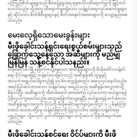
ယုံကြည်စိတ်ချရမှုသည် စီမံခန့်ခွဲမှုအရ စုစုပေါင်းထိရောက်မှုကို မြှင့်တင်
ပေးပါသည်။ ထို့အတူ ထိရောက်မှုမရှိသော သန့်ရှင်းရေးလုပ်ဆောင်မှုများ
နှင့် ဆိုင်သော စိတ်ဖိစီးမှုများနှင့် စိတ်အနှောင်အဖေးများကို လျော့နည်းစေ
ပါသည်။
မေးလေ့ရှိသောမေးခွန်းများ
မီးဖိုခေါင်းသန့်ရှင်းရေးစွယ်စမ်းများသည်
ခြောက်သွေ့နေသော အဆီများကို မည်မျှ
မြန်မြန် သန့်စင်နိုင်ပါသနည်း။
မီးဖိုခေါင်းပေါ်ရှိ ခြောက်သွေ့နေသော အဆီစွန်းများကို မီးဖိုခေါင်းသန့်စင်
ရေး ဝိုင်ပ်များဖြင့် သန့်စင်ပေးခြင်းသည် အဆီစွန်း၏ ထူမှုနှင့်
အသက်အရွယ်ပေါ်မူတည်၍ ၃၀-၆၀ စက္ကန့်အတွင်း အစပုလုပ်နေပါသည်။
အရင်ပြင်ဆင်ထားသော သန့်စင်ရေး အရည်သည် အဆီစွန်းအလွှာထဲသို့
စိမ့်ဝင်ပြီး အဆီများကို အီမัลစ်ဖောင် (emulsify) လုပ်ပေးကာ ဖယ်ရှားရန်
ပိုမိုလွယ်ကူစေပါသည်။ အထူးခြောက်သွေ့နေပြီး ဖယ်ရှားရန် ခက်ခဲသော
အဆီစွန်းများအတွက် ဝိုင်ပ်ကို မီးဖိုခေါင်းမျက်နှာပုံပေါ်တွင် ၁-၂ မိနစ်ကြာ
အောင် ထားပေးပြီးမှ သန့်စင်ခြင်းကို ပြုလုပ်ပါက အခြားသန့်စင်ရေး
ပစ္စည်းများ သို့မဟုတ် ပွတ်တိမ်ခြင်းများ မလိုအပ်ဘဲ ပိုမိုထိရောက်စေ
ပါသည်။
မီးဖိုခေါင်းသန့်စင်ရေး ဝိုင်ပ်များကို မီးဖို