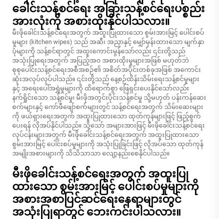
ခေါင်းသန့်စင်ရေး အခြားသန့်စင်ရေးပစ္စည်း
အားလုံးကို အစားထိုးနိုင်ပါသလား။
မီးဖိုခေါင်းသန့်စင်ရေးအတွက် အထူးပြုထားသော စွမ်းအားမြင့် ပေါင်းစပ်
မှုများ (kitchen wipes) သည် အဆီ၊ အညှာနှင့် မျှော်မှန်းထားသော မျက်နှာ
ပုံများကို သန့်စင်ရာတွင် အထူးကောင်းမွန်သော်လည်း ၎င်းတို့သည်
အသုံးပြုရေးအတွက် အပြည့်အဝ အစားထိုးမှုများအဖြစ် မဟုတ်ဘဲ
စုစုပေါင်းသန့်စင်ရေးအစီအစဉ်၏ အစိတ်အပိုင်းတစ်ခုအဖြစ် အကောင်း
ဆုံးအလုပ်လုပ်ပါသည်။ ၎င်းတို့သည် နေ့စဉ်ထိန်းသိမ်းရေးသန့်စင်မှုများ
နှင့် အရေးပေါ်အရွှဲမှုများကို ထိရောက်စွာ ဖြေရှင်းပေးနိုင်သော်လည်း
နက်ရှိုင်းသော သန့်စင်မှု၊ မီးဖိုအတွင်းပိုင်းသန့်စင်မှု သို့မဟုတ် ပန်းကန်ဆေး
စက်များနှင့် ကော်ဖီဖျော်စက်များတွင် သန့်စင်ရေးအတွက် သိမ်းဆေးများ
ကို ဖယ်ရှားရေးအတွက် အထူးပြုထားသော ထုတ်ကုန်များဖြင့် ဖြည့်စွက်
ပေးရန် လိုအပ်နိုင်ပါသည်။ သို့သော် အများအားဖြင့် မီးဖိုခေါင်းသန့်စင်ရေး
လုပ်ငန်းများအတွက် မီးဖိုခေါင်းသန့်စင်ရေးအတွက် အထူးပြုထားသော
စွမ်းအားမြင့် ပေါင်းစပ်မှုများကို အသုံးပြုခြင်းဖြင့် လိုအပ်သော ထုတ်ကုန်
အမျိုးအစားများကို သိသိသာသာ လျော့နည်းစေနိုင်ပါသည်။
မီးဖိုခေါင်းသန့်စင်ရေးအတွက် အထူးပြု
ထားသော စွမ်းအားမြင့် ပေါင်းစပ်မှုများကို
အစားအစာပြင်ဆင်ရေးနေရာများတွင်
အသုံးပြုရာတွင် ဘေးကင်းပါသလား။