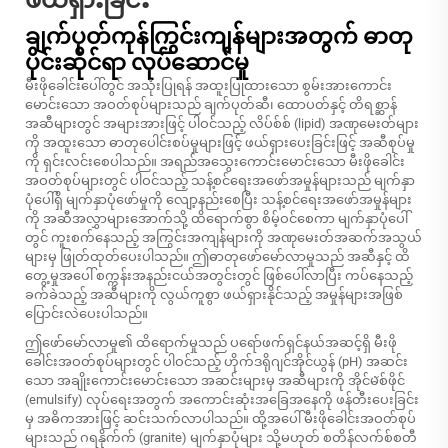
ဖယ်ရှားခြင်း
ချက်ပုတ်ကုန်ကြွင်းကျန်များအတွက် ဓာတု
ပိုင်းဆိုင်ရာ လုပ်ဆောင်မှု
မီးဖိုခေါင်းပေါ်တွင် အသုံးပြုရန် အထူးပြုထားသော စွမ်းအားကောင်း
မောင်းသော အဝတ်စုပ်များသည် ချက်ပုတ်ဆီ၊ ထောပတ်နှင့် တိရစ္ဆာန်
အဆီများတွင် အများအားဖြင့် ပါဝင်သည့် လိပ်စ်စ် (lipid) အဏုမေးတ်များ
ကို အထူးသော ဓာတုပေါင်းစပ်မှုများဖြင့် ဖယ်ရှားပေးခြင်းဖြင့် အဆီစုပ်မှု
ကို ရှင်းလင်းစေပါသည်။ အရည်အသွေးကောင်းမောင်းသော မီးဖိုခေါင်း
အဝတ်စုပ်များတွင် ပါဝင်သည့် သန့်စင်ရေးအဖော်အမှုန်များသည် မျက်နှာ
ပုံပေါ်ရှိ မျက်နှာပုံဖော်မှုကို လျော့နည်းစေပြီး သန့်စင်ရေးအဖော်အမှုန်များ
ကို အဆီအလွှာများအောက်သို့ ထိရောက်စွာ စိမ့်ဝင်စေကာ မျက်နှာပုံပေါ်
တွင် ကူးစက်နေသည့် အကြွင်းအကျန်များကို အဏုမေးတ်အဆက်အသွယ်
များမှ ဖြုတ်ထုတ်ပေးပါသည်။ ဤဓာတုဖော်မော်လာမှုသည် အဆီနှင့် ထိ
တွေ့မှုအပေါ် စက္ကန်းအနည်းငယ်အတွင်းတွင် ဖြစ်ပေါ်လာပြီး ကပ်နေသည့်
ခက်ခဲသည့် အဆီများကို လွယ်ကူစွာ ဖယ်ရှားနိုင်သည့် အမှုန်များအဖြစ်
ပြောင်းလဲပေးပါသည်။
ဤဖော်မော်လာမှု၏ ထိရောက်မှုသည် ပရော်ဖက်ရှင်နယ်အဆင့်ရှိ မီးဖို
ခေါင်းအဝတ်စုပ်များတွင် ပါဝင်သည့် ဟိုက်ဒရိုဂျင်အိုင်ယွန် (pH) အဆင်း
သော အချိုးကောင်းမောင်းသော အဆင်းများမှ အဆီများကို အိုင်မัစ်ဖိုင်
(emulsify) လုပ်ရေးအတွက် အကောင်းဆုံးအခြေအနေကို ဖန်တီးပေးခြင်း
မှ အဓိကအားဖြင့် ဆင်းသက်လာပါသည်။ ထို့အပေါ် မီးဖိုခေါင်းအဝတ်စုပ်
များသည် ဂရနိုက်က် (granite) မျက်နှာပုံများ သို့မဟုတ် စတိန်လက်စ်စတီ