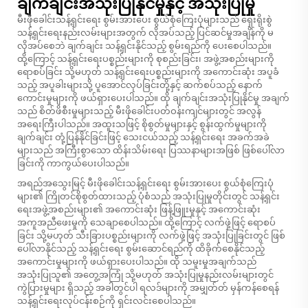
ချက်ချင်းအသုံးပြုနိုင်မှုနှင့် အသုံးပြုမှု
မီးဖိုခေါင်းသန့်ရှင်းရေး စွမ်းအားပေး စွယ်စုံကြေးပုံများသည် ရှေးရိုးစွဲ
သန့်ရှင်းရေးနည်းလမ်းများအတွက် လိုအပ်သည့် ပြင်ဆင်မှုအချိန်ကို မ
လိုအပ်စေဘဲ ချက်ချင်း သန့်ရှင်းနိုင်သည့် စွမ်းရည်ကို ပေးစေပါသည်။
ထို့ကြောင့် သန့်ရှင်းရေးပစ္စည်းများကို စုစည်းခြင်း၊ အဖွဲ့အစည်းများကို
ရောစပ်ခြင်း သို့မဟုတ် သန့်ရှင်းရေးပစ္စည်းများကို အကောင်းဆုံး အပူခံ
သည့် အပူခါးများသို့ ပူအောင်လုပ်ခြင်းတို့နှင့် ဆက်စပ်သည့် နောက်
ကောင်းမှုများကို ဖယ်ရှားပေးပါသည်။ ထို ချက်ချင်းအသုံးပြုနိုင်မှု အချက်
သည် စိတ်ဖိစီးမှုများသည့် မီးဖိုခေါင်းပတ်ဝန်းကျင်များတွင် အလွန်
အရေးကြီးပါသည်။ အထူးသဖြင့် စိုစွတ်မှုများနှင့် စွန်းထွက်မှုများကို
ချက်ချင်း တုံ့ပြန်နိုင်ခြင်းဖြင့် သေးငယ်သည့် သန့်ရှင်းရေး အခက်အခဲ
များသည် အကြီးစွာသော ထိန်းသိမ်းရေး ပြဿနာများအဖြစ် ဖြစ်ပေါ်လာ
ခြင်းကို ကာကွယ်ပေးပါသည်။
အရည်အသွေးမြင့် မီးဖိုခေါင်းသန့်ရှင်းရေး စွမ်းအားပေး စွယ်စုံကြေးပုံ
များ၏ ကြိုတင်စိုစွတ်ထားသည့် ပုံစံသည် အသုံးပြုမှုတိုင်းတွင် သန့်ရှင်း
ရေးအဖွဲ့အစည်းများ၏ အကောင်းဆုံး ဖြန့်ဖြူးမှုနှင့် အကောင်းဆုံး
အကူအညီဖေးမှုကို သေချာစေပါသည်။ ထို့ကြောင့် လက်ဖှဲ့ဖြင့် ရောစပ်
ခြင်း သို့မဟုတ် သီးခြားပစ္စည်းများကို လက်ဖှဲ့ဖြင့် အသုံးပြုခြင်းတွင် ဖြစ်
ပေါ်လာနိုင်သည့် သန့်ရှင်းရေး စွမ်းဆောင်ရည်ကို ထိခိုက်စေနိုင်သည့်
အကောင်းမှုများကို ဖယ်ရှားပေးပါသည်။ ထို သမူးမှုအချက်သည်
အသုံးပြုသူ၏ အတွေ့အကြုံ သို့မဟုတ် အသုံးပြုမှုနည်းလမ်းများတွင်
ကွဲပြားမှုများ ရှိသည့် အခါတွင်ပါ ရလဒ်များကို အမျှတ်တ် မှန်ကန်စေရန်
သန့်ရှင်းရေးလုပ်ငန်းစဉ်ကို ရှင်းလင်းစေပါသည်။