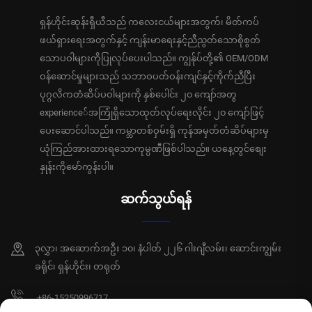
ရှန်ဟိုင်းဆုန်းရှီယီသည် ကလေးငယ်များအတွက်၊ မိတ်ကပ်
ဖယ်ရှားရေးအတွက်နှင့် ကျန်းမာရေးနှင့်ညီညွတ်သောစိုစွတ်
သောပဝါများကိုပြုလုပ်ပေးပါသည်။ ကျွန်ုပ်တို့၏ OEM/ODM
ဝန်ဆောင်မှုများသည် သဘာဝပတ်ဝန်းကျင်နှင့်ကိုက်ညီပြီး
ပုဂ္ဂလိကတံဆိပ်ပဝါများကို နှစ်ပေါင်း ၂၀ ကျော်အတွ
experience်အကြုံရှိသောထုတ်လုပ်ရေးလိုင်း ၂၀ ကျော်ဖြင့်
ပေးဆောင်ပါသည်။ ကမ္ဘာတစ်ဝှမ်းရှိ ကုန်အမှတ်တံဆိပ်များမှ
ယုံကြည်အားထားရသောကုမ္ပဏီဖြစ်ပါသည်။ ယနေ့တွင်စျေး
နှုန်းကိုမော်ကွန်းပါ။
ဆက်သွယ်ရန်
၃လွှာ၊ အဆောက်အဦး ၁၀၊ နံပါတ် ၂၂၆ ဂါးဂျီလမ်း၊ ဆောင်းကျွမ်း
ခရိုင်၊ ရှန်ဟိုင်း၊ တရုတ်
+86-15250996717