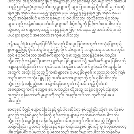
ပါသည်။ အရည်အသွေးမြင့် အမျက်နှာပုံသန့်စင်ရေး ဝိုင်ပ်များတွင် အဆီပါ
သည့် မျက်နှာပုံများနှင့် ထိတွေ့မှုများကို များပြားစေရန် မိုက်ခရို-မျက်နှာပုံ
များဖြင့် ဖန်တီးထားသည့် မှုန်မှုန်များပါသည့် မှုန်မှုန်များဖြင့် ဖန်တီးထား
သည့် အဝ်န်ဝေါ်ဗင် ဖက်ဘရစ်များ ပါဝင်ပါသည်။ ထိုသို့သော ဖွဲ့စည်းမှု
များသည် သန့်စင်ရေးဖော်စပ်မှုများ၏ စိမ့်ဝင်မှုကို မြင့်တင်ပေးပါသည်။
ထို့အတွက် ချော့မော့သည့် အနုမှုန်များဖြင့် ကပ်နေသည့် အက်ဆီများကို
ဖယ်ရှားရာတွင် အထောက်အကူပေးပါသည်။
ဤအမျှင်ပုံစံ မျက်နှာပြင်ဒီဇိုင်းသည် မီးဖွေးခြင်းအတွက် အသုံးပြုသည့်
စွမ်းရည်မြင့် ပိုက်ဆံစွမ်းရည်မြင့် ပိုက်ဆံများကို အမျှင်အစုအဝေးအတွင်း
တွင် ပျော်ဝင်သော အဆီစက်များကို ဖမ်းယူ၍ ထားရှိနိုင်စေပါသည်။
ထို့ကြောင့် သန့်စင်ပြီးသော မျက်နှာပြင်များပေါ်သို့ အဆီစက်များ ပြန်လည်
ကျရောက်ခြင်းကို ကာကွယ်ပေးပါသည်။ ပရော်ဖက်ရှင်နယ် မီးဖွေးခြင်း
အတွက် အသုံးပြုသည့် ပိုက်ဆံများ၏ စုပ်ယူနိုင်မှုစွမ်းရည်သည် တစ်ကြိမ်
တည်းသော အသုံးပြုမှုဖြင့် အဆီပမာဏများစွာကို စုပ်ယူနိုင်ပါသည်။
ထို့ကြောင့် အပြည့်အဝ သန့်စင်ရန်အတွက် လိုအပ်သည့် ပိုက်ဆံ
အရေအတွက်ကို လျော့ချပေးပါသည်။ ထို့အတူ သန့်စင်မှုလုပ်ငန်းများ
အတွင်း စွန်းထောက်မှုများကိုလည်း အနည်းငယ်သာ ထုတ်လုပ်ပေး
ပါသည်။
ဓာတုပေါ်လျှင် ပျော်ဝင်ခြင်းနှင့် ရုပ်ပိုင်းဆိုင်ရာ စုပ်ယူခြင်းတို့၏ ပေါင်းစပ်
မှုသည် သန့်စင်မှုလုပ်ငန်းကို ရှုပ်ထွေးမှုများမှ လွတ်မောက်စေပါသည်။
ထို့ကြောင့် ရှေးရိုးစွဲ သန့်စင်မှုနည်းလမ်းများတွင် လိုအပ်သည့် ကြိုတင်
သန့်စင်ခြင်း၊ ပွတ်တိုက်ခြင်းနှင့် နောက်ဆုံးသန့်စင်ခြင်းတို့ကို မလိုအပ်တော့
ပါ။ ဤပေါင်းစပ်မှုသည် ရှုပ်ထွေးသည့် အဆင့်များစွာပါသည့် သန့်စင်မှု