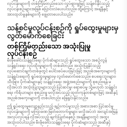
လုပ်ငန်းများကို တစ်ကြိမ်တည်းသော လှုပ်ရှားမှုဖြင့် သန့်စင်နိုင်သည့်
လုပ်ငန်းစဉ်များအဖြစ် ပြောင်းလဲပေးပါသည်။ ထို့ကြောင့် အချိန်နှင့်
အားထုတ်မှုနှစ်များကို ချွေတာပေးပါသည်။
သန့်စင်မှုလုပ်ငန်းစဉ်ကို ရှုပ်ထွေးမှုများမှ
လွတ်မောက်စေခြင်း
တစ်ကြိမ်တည်းသော အသုံးပြုမှု
လုပ်ငန်းစဉ်
မီးဖိုခေါင်းသန့်ရှင်းရေး ပိုက်ဆံများသည် ရှုပ်ထွေးသော အစဉ်လွန်
သန့်ရှင်းရေး လုပ်ထိုးမှုများကို တစ်ခါတည်း အသုံးပြုနိုင်သည့်
လုပ်ဆောင်ချက်တစ်ခုတွင် ပေါင်းစပ်ပေးခြင်းဖြင့် အညစ်အကှေးများကို
သန့်ရှင်းရေးကို ရှုပ်ထွေးမှုများမှ လွတ်မောက်စေသည်။ စပရေးဘူးများ၊
သီးခြား ပိုက်ဆံများနှင့် သန့်ရှင်းရေး အဖွဲ့အစည်းများကို စုစည်းရန် မ
လိုအပ်ဘဲ အသုံးပြုသူများသည် ပြင်ဆင်မှု၊ ရောစပ်မှု သို့မဟုတ် သန့်ရှင်း
ရေး ကိရိယာများ စုစည်းမှု မလိုအပ်သည့် ထုတ်ကုန်တစ်များဖြင့် အဆီနှင့်
အညစ်အကှေးများကို တစ်ပါတည်း ဖြေရှင်းနိုင်သည်။
ဤ ရှုပ်ထွေးမှုလျော့နည်းသည့် ချဉ်းကပ်မှုသည် အစားအစာ ပြင်ဆင်မှု
လုပ်ငန်းများကို မကြာခဏ ဖြတ်တောက်မှုများ မလိုအပ်ဘဲ အလျင်အမြန်
အလုပ်လုပ်ရန် လိုအပ်သည့် ချက်ပြုတ်နေစဉ် အချိန်များတွင် အထူး
အသုံးဝင်ပါသည်။ မီးဖိုခေါင်းသန့်ရှင်းရေး ပိုက်ဆံများသည် အဆီနှင့်