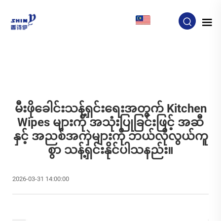
MY
မီးဖိုခေါင်းသန့်ရှင်းရေးအတွက် Kitchen
Wipes များကို အသုံးပြုခြင်းဖြင့် အဆီ
နှင့် အညစ်အကှဲများကို ဘယ်လိုလွယ်ကူ
စွာ သန့်ရှင်းနိုင်ပါသနည်း။
2026-03-31 14:00:00