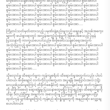
မီးဖိုခေါင်းသန့်စင်ရေးအတွက် အသုံးပြုသည့် စွမ်းအားပါ စွမ်းအားပါ
စွမ်းအားပါ စွမ်းအားပါ စွမ်းအားပါ စွမ်းအားပါ စွမ်းအားပါ စွမ်းအားပါ
စွမ်းအားပါ စွမ်းအားပါ စွမ်းအားပါ စွမ်းအားပါ စွမ်းအားပါ စွမ်းအားပါ
စွမ်းအားပါ စွမ်းအားပါ စွမ်းအားပါ စွမ်းအားပါ စွမ်းအားပါ စွမ်းအားပါ
စွမ်းအားပါ စွမ်းအားပါ စွမ်းအားပါ စွမ်းအားပါ စွမ်းအားပါ စွမ်းအားပါ
စွမ်းအားပါ စွမ်းအားပါ စွမ်းအားပါ စွမ်းအားပါ စွမ်းအာ......
ကြိုတင်သတ်မှတ်ထားသည့် ပမုဏ်းဖွဲ့စည်းမှုသည် ချေးနှင့် အညစ်အကှေး
များကို ဖယ်ရှားရာတွင် အလွန်အကျွံသုံးစွဲမှုကို ဖြစ်ပေါ်စေသည့် ပုံမှန်
ပြဿနာကို ကာကွယ်ပေးပါသည်။ မီးဖိုခေါင်းသန့်စင်ရေးအတွက်
အသုံးပြုသည့် စွမ်းအားပါ စွမ်းအားပါ စွမ်းအားပါ စွမ်းအားပါ စွမ်းအားပါ
စွမ်းအားပါ စွမ်းအားပါ စွမ်းအားပါ စွမ်းအားပါ စွမ်းအားပါ စွမ်းအားပါ
စွမ်းအားပါ စွမ်းအားပါ စွမ်းအားပါ စွမ်းအားပါ စွမ်းအားပါ စွမ်းအားပါ
စွမ်းအားပါ စွမ်းအားပါ စွမ်းအားပါ စွမ်းအားပါ စွမ်းအားပါ စွမ်းအားပါ
စွမ်းအားပါ စွမ်းအားပါ စွမ်းအားပါ စွမ်းအားပါ စွမ်းအားပါ စွမ်းအားပါ
စွမ်းအားပါ စွမ်းအာ......
သိုလှောင်မှု ထိရောက်မှုက ကုန်ကျစရိတ် ထိရောက်မှုအတွက်လည်း ပါဝင်
ပါတယ်၊ မီးဖိုချောင် လက်ကိုင်ပုဝါတွေဟာ အပူချိန် အပြောင်းအလဲ (သို့)
လေညစ်ညမ်းမှုကြောင့် ထိခိုက်စေနိုင်တဲ့ အရည်သန့်စင်ရေး ထုတ်ကုန်တွေ
ကို ထိခိုက်စေတဲ့ ဆွေးမြေ့မှု ပြဿနာတွေမရှိပဲ ကြာရှည်စွာ ထိရောက်မှုကို
ထိန်း ဒီတည်ငြိမ်မှု အချက်က အစားထိုးမှု ကြိမ်နှုန်းကို လျှော့ချပေးပြီး
ထုတ်ကုန် ပျက်စီးမှုကြောင့် ကုန်စည် ဆုံးရှုံးမှုတွေကို အနည်းဆုံး လျှော့ချ
ပေးပါတယ်။