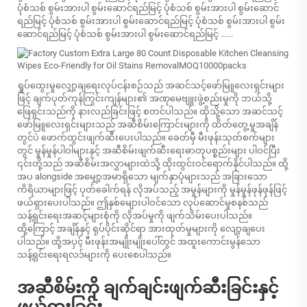
ပုံစံသစ် စွမ်းအားပါ စွမ်းဆောင်ရည်မြင့် ပုံစံသစ် စွမ်းအားပါ စွမ်းဆောင်
ရည်မြင့် ပုံစံသစ် စွမ်းအားပါ စွမ်းဆောင်ရည်မြင့် ပုံစံသစ် စွမ်းအားပါ စွမ်း
ဆောင်ရည်မြင့် ပုံစံသစ် စွမ်းအားပါ စွမ်းဆောင်ရည်မြင့် ......
ရှုပ်ထွေးမှုလျှော့ချရေးလုပ်ငန်းစဉ်သည် အဆင်သင့်ဖော်မြူလေးရှင်းများ
ဖြင့် ချက်ပုတ်ကုန်ကြွင်းကျန်များ၏ အဏုမေဗျူးဖွဲ့စည်းမှုကို ဘယ်သို့
ဖြေရှင်းသည်ကို နားလည်ခြင်းဖြင့် စတင်ပါသည်။ ထိုသို့သော အဆင်သင့်
ဖော်မြူလေးရှင်းများသည် အဆီစိမ်းကြောင်းများကို ထိတ်တွေ့မှုအချိန်
တွင်ပဲ ဖောက်ထွင်းဖျက်ဆီးပေးပါသည်။ ခေတ်မှီ မီးဖုန်းသုတ်စက်များ
တွင် မှုန်မှုန်ပါဝါများနှင့် အဆီစိမ်းဖျက်ဆီးရေးဓာတုပစ္စည်းများ ပါဝင်ပြီး
၎င်းတို့သည် အဆီစိမ်းအလွှာများထဲသို့ ထိုးထွင်းဝင်ရောက်နိုင်ပါသည်။ ထို့
အပ alongside အမျှော့အမာရှိသော မျက်နှာပုံများသည် အခြားသော
ကိရိယာများဖြင့် ပုတ်ခေါက်ရန် လိုအပ်သည့် အမှုန်များကို မှုန်မှုန်ဖုန်ဖုန်ဖြင့်
ဖယ်ရှားပေးပါသည်။ ဤနှစ်မျေားပါဝင်သော လုပ်ဆောင်မှုစနစ်သည်
သန့်ရှင်းရေးအဆင့်များစုံကို လိုအပ်မှုကို ဖျက်သိမ်းပေးပါသည်။
ထို့ကြောင့် အချိန်နှင့် ရုပ်ပိုင်းဆိုင်ရာ အားထုတ်မှုများကို လျော့ချပေး
ပါသည်။ ထို့အပှင့် မီးဖုန်းအမျိုးမျိုးပေါ်တွင် အထူးကောင်းမွန်သော
သန့်ရှင်းရေးရလဒ်များကို ပေးစေပါသည်။
အဆီစိမ်းကို ချက်ချင်းဖျက်ဆီးခြင်းနှင့်