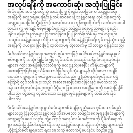
အလုပ်ချိန်ကို အကောင်းဆုံး အသုံးပြုခြင်း
မီးဖိုချောင် ဆပ်ပြာတွေကို အသုံးပြုမှု ရိုးရှင်းလာခြင်းက သန့်ရှင်းရေး
အချိန်ကို လျှော့ချပေးခြင်းနဲ့ တပ်ဆင်ရေးနဲ့ သန့်ရှင်းရေး လုပ်ငန်းတွေကို
လျှော့ချပေးခြင်းတို့ကြောင့် အလုပ်သမား ကုန်ကျစရိတ်ကို သက်သာစေပါ
တယ်။ ကျွမ်းကျင် မီးဖိုချောင်များတွင် သန့်ရှင်းရေးပစ္စည်းများ စုစည်း
ခြင်း၊ ဖြေရှင်းနည်းများ ပြင်ဆင်ခြင်း၊ ပြုပြင်ထိန်းသိမ်းမှု လုပ်ငန်းများ
အတွင်း သန့်ရှင်းရေး ကိရိယာများစွာကို စီမံခန့်ခွဲခြင်းတို့တွင် ကုန်ဆုံးသည့်
အချိန်ကို ဖယ်ရှားခြင်းဖြင့် ထုတ်လုပ်မှု တိုးတက်မှု သိသာစွာ ရရှိနိုင်သည်။
မီးဖိုခေါင်းသန့်ရှင်းရေးအတွက် စွမ်းအားမြင့် ပေါင်းစပ်သန့်ရှင်းရေးစွယ်
စမ်းများကို အသုံးပြုခြင်းဖြင့် လုပ်သမ်းများသည် သန့်ရှင်းရေးလုပ်ငန်း
များအကြား အချိန်ပြောင်းလဲမှုကို လျော့နည်းစေပြီး ကိရိယာများကို
ဆေးကြောခြင်းနှင့် သိမ်းဆောင်ခြင်းလုပ်ထုံးများနှင့် ဆိုင်သော အချိန်
နောက်ကျမှုများကို ဖယ်ရှားပေးနိုင်ပါသည်။ ဤထိရောက်မှုတိုးတက်မှု
ကြောင့် လုပ်သမ်းများသည် အစားအစာပြင်ဆင်ခြင်းနှင့် ဖောက်သည်
ဝန်ဆောင်မှုလုပ်ငန်းများတွင် ပိုမိုများပြားသော အချိန်များကို အသုံးပြုနိုင်
ပါသည်။ ထို့အတူ လိုအပ်သော သန့်ရှင်းမှုစံနှုန်းများကို ထိန်းသိမ်းနိုင်
ပါသည်။
မီးဖိုခေါင်းသန့်ရှင်းရေးစွယ်စမ်းများ၏ စံချိန်တူညီသော စွမ်းဆောင်ရည်
များသည် ပြန်လည်သန့်ရှင်းရန် လိုအပ်သော သန့်ရှင်းရေးမှုမှုန်းခြင်းများကို
လျော့နည်းစေပါသည်။ ထို့ကြောင့် အလုပ်သမ်းအင်အားကို ပိုမိုထိရောက်
စွာ အသုံးပြုနိုင်ပါသည်။ ထို့အတူ သန့်ရှင်းရေးအချိန်အသုံးပြုမှုများသည်
ယုံကြည်စိတ်ချရသော ရလဒ်များကို ထောက်ပံ့ပေးနိုင်ပါသည်။ ဤ