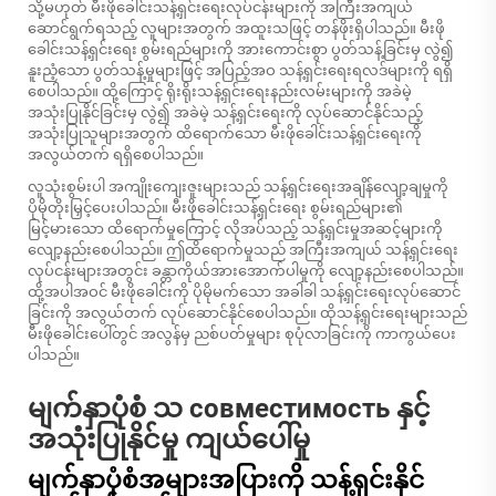
သို့မဟုတ် မီးဖိုခေါင်းသန့်ရှင်းရေးလုပ်ငန်းများကို အကြီးအကျယ်
ဆောင်ရွက်ရသည့် လူများအတွက် အထူးသဖြင့် တန်ဖိုးရှိပါသည်။ မီးဖို
ခေါင်းသန့်ရှင်းရေး စွမ်းရည်များကို အားကောင်းစွာ ပွတ်သန့်ခြင်းမှ လွဲ၍
နူးညံ့သော ပွတ်သန့်မှုများဖြင့် အပြည့်အဝ သန့်ရှင်းရေးရလဒ်များကို ရရှိ
စေပါသည်။ ထို့ကြောင့် ရိုးရိုးသန့်ရှင်းရေးနည်းလမ်းများကို အခဲမဲ့
အသုံးပြုနိုင်ခြင်းမှ လွဲ၍ အခဲမဲ့ သန့်ရှင်းရေးကို လုပ်ဆောင်နိုင်သည့်
အသုံးပြုသူများအတွက် ထိရောက်သော မီးဖိုခေါင်းသန့်ရှင်းရေးကို
အလွယ်တက် ရရှိစေပါသည်။
လူသုံးစွမ်းပါ အကျိုးကျေးဇူးများသည် သန့်ရှင်းရေးအချိန်လျော့ချမှုကို
ပိုမိုတိုးမြှင့်ပေးပါသည်။ မီးဖိုခေါင်းသန့်ရှင်းရေး စွမ်းရည်များ၏
မြင့်မားသော ထိရောက်မှုကြောင့် လိုအပ်သည့် သန့်ရှင်းမှုအဆင့်များကို
လျော့နည်းစေပါသည်။ ဤထိရောက်မှုသည် အကြီးအကျယ် သန့်ရှင်းရေး
လုပ်ငန်းများအတွင်း ခန္တာကိုယ်အားအောက်ပါမှုကို လျော့နည်းစေပါသည်။
ထို့အပါအဝင် မီးဖိုခေါင်းကို ပိုမိုမက်သော အခါခါ သန့်ရှင်းရေးလုပ်ဆောင်
ခြင်းကို အလွယ်တက် လုပ်ဆောင်နိုင်စေပါသည်။ ထိုသန့်ရှင်းရေးများသည်
မီးဖိုခေါင်းပေါ်တွင် အလွန်မှ ညစ်ပတ်မှုများ စုပုံလာခြင်းကို ကာကွယ်ပေး
ပါသည်။
မျက်နှာပုံစံ သ совместимость နှင့်
အသုံးပြုနိုင်မှု ကျယ်ပေါ်မှု
မျက်နှာပုံစံအများအပြားကို သန့်ရှင်းနိုင်