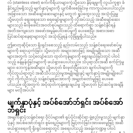
လ် (stainless steel) စက်ကိရိယာများကဲ့သို့သော နှိမ့်ချမှုကို လွယ်ကူစွာ ခံ
နိုင်ရည်မရှိသည့် မျက်နှာပုံများကို ပျက်စီးစေခြင်းမှ ကာကွယ်ပေးပါသည်။
အခြားသော အဆီဖျော်ဆေးများနှင့် မတူဘဲ ရှုပ်ထွေးသည့် အသုံးပြုမှု
သို့မဟုတ် ရှေးရှေးသော ရေဖျော်မှုများကို လိုအပ်သည့် အဆီဖျော်ဆေး
များသည် မီးဖိုခေါင်းအဝတ်စုပ်များသည် ထိရောက်စွာ သန့်စင်နိုင်ရန်
အတိအကျသော အဖော်အမှုန်ပေါင်းစပ်မှုကို ပေးစေပြီး အစားအစာ
ပြင်ဆင်ရာနေရာများတွင် အသုံးပြုရန် လုံခြုံမှုရှိပါသည်။
ဤဓာတုဆိုင့်သော ရိုးရှင်းစေသည့် နည်းလမ်းသည် သန့်စင်ရေးဖော်စပ်မှု
များကို ရောယှက်ခြင်း သို့မဟုတ် အများအားဖြင့် အမျိုးမျိုးသော အဆီ
များအတွက် သင့်လျော်သော ထုတ်ကုန်များကို ရွေးချယ်ခြင်းတွင် ပါဝင်
သည့် ခန့်မှန်းခြင်းများကို ဖယ်ရှားပေးပါသည်။ သံပုရာသီးအဆီ စက်ကြဲမှု
များ၊ ဘေကွန်အဆီများ သို့မဟုတ် မီးဖုတ်ပြီးသော ချက်ပါးများကို
ကိုင်တွယ်ရာတွင် အဆီသိပ်သည်းမှုအမျိုးမျိုးနှင့် မျက်နှာပုံအမျိုးမျိုးပေါ်
တွင် ကိုက်ညီသည့် သန့်စင်မှုစွမ်းအားကို အမျှတ်တော်မှုဖြင့် ပေးစေ
ပါသည်။ ထို့အတွက် အပိုထုတ်ကုန်ရွေးချယ်မှု သို့မဟုတ် ပြင်ဆင်မှုအချိန်
များ မလိုအပ်ပါ။
မျက်နှာပုံနှင့် အပ်စ်အော်ဘ်ရှင်း အပ်စ်အော်
ဘ်ရှင်း
အမျက်နှာပုံသန့်စင်ရေး ဝိုင်ပ်များ၏ ရုပ်ပိုင်းဆိုင်ရာ ဖွဲ့စည်းမှုသည် မျက်နှာ
ပုံနှင့် အပ်စ်အော်ဘ်ရှင်း စွမ်းရည်များကို မြင့်တင်ခြင်းအားဖေးမှုဖြင့် အဆီ
ဖယ်ရှားရေးကို ရိုးရှင်းစေရာတွင် အရေးပါသည့် အခန်းကဏ္ဍမှ ပါဝင်