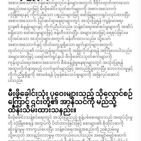
အစားအသောက် ဝန်ဆောင်မှုလုပ်ငန်းများအတွက် ဒီဇိုင်းထုတ်ထားသော
အရည်အသွေးမြင့် မီးဖိုခေါင်းသုတ်စက်များကို အစားအသောက်
လုံခြုံရေးနှင့် ကိုက်ညီသော ပစ္စည်းများဖြင့် ဖော်မြူလေးရှင်းလုပ်ထားပြီး
အစားအသောက် ပြင်ဆင်ရာနေရာများတွင် အသုံးပြုရန် ကျန်းမာရေး
ဌာန၏ စံနှုန်းများနှင့် ကိုက်ညီပါသည်။ သန့်စင်ရေးဖော်စပ်မှုများကို အဆိပ်
မရှိသော ဖော်စပ်မှုများဖြင့် ဖန်တီးထားပြီး အများအားဖြင့် ရေစုပ်ခြင်းမ
လိုအပ်သော အသုံးပုံများအတွက် ဖန်တီးထားသည်။ သို့သော်
အစားအသောက်နှင့် ထိတ်တွေ့မှုရှိသော မျက်နှာပုံများအတွက်
ထုတ်လုပ်သူ၏ လမ်းညွှန်ချက်များကို အမြဲလိုက်နာရန် အကြံပေးပါသည်။
အများအားဖြင့် ပရော်ဖက်ရှင်နယ် မီးဖိုခေါင်းသုတ်စက်များကို
ကုန်သွယ်ရေးအစားအသောက် စီမံခန့်ခွဲမှုနေရာများတွင် အသုံးပြုရန်
အထူးလိုက်နာရမည့် လက်မှတ်များဖြင့် အတည်ပြုထားပြီး ဘေးကင်းမှုနှင့်
ကိုက်ညီမှုရှိမှုကို အာမခံရန် ပုံမှန်စမ်းသပ်မှုများကို အမြဲလုပ်ဆောင်
ပါသည်။
မီးဖိုခေါင်းသုံး ပုဝေးများသည် သိုလှောင်စဉ်
ကြောင့် ၎င်းတို့၏ အာနိသင်ကို မည်သို့
ထိန်းသိမ်းထားသနည်း။
မီးဖိုခေါင်းသန့်စင်ရေးတွင် အသုံးပြုသည့် စွန့်ပစ်စေးများသည် အထုပ်ပိုးမှု
ကို လုံခြုံစေရန် အထုပ်ကို ပိတ်ထားခြင်းဖြင့် စေးများ၏ စိုထိုင်းဆကို
ဆုံးရှုံးမှုမှ ကာကွယ်ပေးပြီး သန့်စင်ရေးအဖွဲ့အစည်းကို ညစ်ညမ်းမှု
သို့မဟုတ် အားနည်းလာမှုမှ ကာကွယ်ပေးပါသည်။ အမျှော်မျှော်ဖောက်