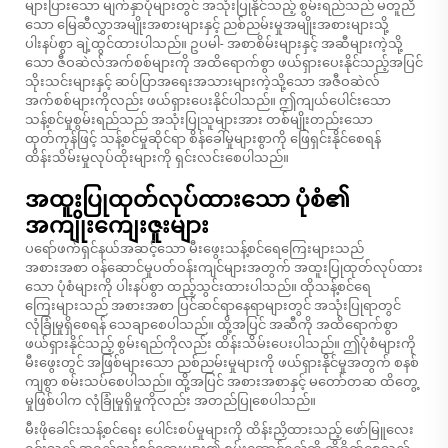
များပြားသော မျက်နှာပုံများတွင် အသုံးပြုနိုင်သည့် စွမ်းရည်သည် မတူညီ
သော မြေဆီလွှာအမျိုးအစားများနှင့် ညစ်ညမ်းမှုအမျိုးအစားများသို့
ပါးနပ်စွာ ချဲ့ထွင်ထားပါသည်။ ဥပမါ- အစာစိမ်းများနှင့် အဆီများကဲ့သို့
သော ဇီဝဆဲလ်အက်စစ်များကို အထိရောက်စွာ ဖယ်ရှားပေးနိုင်သည့်အပြင်
သိုးသင်းများနှင့် ဆပ်ပြာအရေးအသားများကဲ့သို့သော အဇီဝဆဲလ်
အက်စစ်များကိုလည်း ဖယ်ရှားပေးနိုင်ပါသည်။ ဤကျယ်ပေါင်းသော
သန့်စင်မှုစွမ်းရည်သည် အသုံးပြုသူများအား တစ်မျိုးတည်းသော
ထုတ်ကုန်ဖြင့် သန့်စင်မှုဆိုင်ရာ စိန်ခေါ်မှုများစွာကို ဖြေရှင်းနိုင်စေရန်
ထိန်းသိမ်းမှုလုပ်ထိုးများကို ရှင်းလင်းစေပါသည်။
အထူးပြုထုတ်လုပ်ထားသော ပုံစံ၏
အကျိုးကျေးဇူးများ
ပရော်ဖက်ရှင်နယ်အဆင့်သော မီးဖွေးသန့်စင်ရေကြေးများသည်
အစားအစာ ဝန်ဆောင်မှုပတ်ဝန်းကျင်များအတွက် အထူးပြုထုတ်လုပ်ထား
သော ပုံစံများကို ပါးနပ်စွာ ထည့်သွင်းထားပါသည်။ ထိုသန့်စင်ရေ
ကြေးများသည် အစားအစာ ပြင်ဆင်ရာနေရာများတွင် အသုံးပြုရာတွင်
လုံခြုံမှုရှိစေရန် သေချာစေပါသည်။ ထို့အပြင် အဆီကို အထိရောက်စွာ
ဖယ်ရှားနိုင်သည့် စွမ်းရည်ကိုလည်း ထိန်းသိမ်းပေးပါသည်။ ဤပုံစံများကို
မီးဖွေးတွင် အဖြစ်များသော ညစ်ညမ်းမှုများကို ဖယ်ရှားနိုင်မှုအတွက် စနစ်
ကျစွာ စမ်းသပ်စေပါသည်။ ထို့အပြင် အစားအစာနှင့် မတော်တဆ ထိတွေ့
မှုဖြစ်ပါက လုံခြုံမှုရှိမှုကိုလည်း အတည်ပြုစေပါသည်။
မီးဖိုခေါင်းသန့်စင်ရေး ပေါင်းစပ်မှုများကို ထိန်းညှိထားသည့် ဖော်မြူလေး