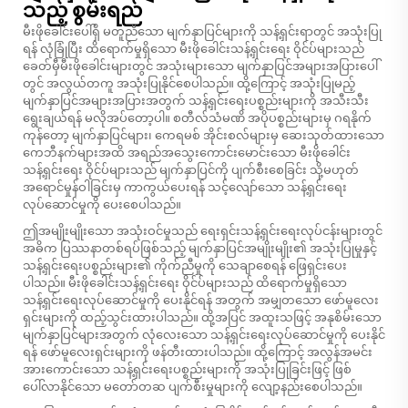
သည့် စွမ်းရည်
မီးဖိုခေါင်းပေါ်ရှိ မတူညီသော မျက်နှာပြင်များကို သန့်ရှင်းရာတွင် အသုံးပြု
ရန် လုံခြုံပြီး ထိရောက်မှုရှိသော မီးဖိုခေါင်းသန့်ရှင်းရေး ဝိုင်ပ်များသည်
ခေတ်မှီမီးဖိုခေါင်းများတွင် အသုံးများသော မျက်နှာပြင်အများအပြားပေါ်
တွင် အလွယ်တကူ အသုံးပြုနိုင်စေပါသည်။ ထို့ကြောင့် အသုံးပြုမည့်
မျက်နှာပြင်အများအပြားအတွက် သန့်ရှင်းရေးပစ္စည်းများကို အသီးသီး
ရွေးချယ်ရန် မလိုအပ်တော့ပါ။ စတီလ်သံမဏိ အပိုပစ္စည်းများမှ ဂရနိုက်
ကုန်တော့ မျက်နှာပြင်များ၊ ကေရမစ် အိုင်းစလ်များမှ ဆေးသုတ်ထားသော
ကေဘီနက်များအထိ အရည်အသွေးကောင်းမောင်းသော မီးဖိုခေါင်း
သန့်ရှင်းရေး ဝိုင်ပ်များသည် မျက်နှာပြင်ကို ပျက်စီးစေခြင်း သို့မဟုတ်
အရောင်မှုန်ဝါခြင်းမှ ကာကွယ်ပေးရန် သင့်လျော်သော သန့်ရှင်းရေး
လုပ်ဆောင်မှုကို ပေးစေပါသည်။
ဤအမျိုးမျိုးသော အသုံးဝင်မှုသည် ရေးရှင်းသန့်ရှင်းရေးလုပ်ငန်းများတွင်
အဓိက ပြဿနာတစ်ရပ်ဖြစ်သည့် မျက်နှာပြင်အမျိုးမျိုး၏ အသုံးပြုမှုနှင့်
သန့်ရှင်းရေးပစ္စည်းများ၏ ကိုက်ညီမှုကို သေချာစေရန် ဖြေရှင်းပေး
ပါသည်။ မီးဖိုခေါင်းသန့်ရှင်းရေး ဝိုင်ပ်များသည် ထိရောက်မှုရှိသော
သန့်ရှင်းရေးလုပ်ဆောင်မှုကို ပေးနိုင်ရန် အတွက် အမျှတသော ဖော်မူလေး
ရှင်းများကို ထည့်သွင်းထားပါသည်။ ထို့အပြင် အထူးသဖြင့် အနုစိမ်းသော
မျက်နှာပြင်များအတွက် လုံလေးသော သန့်ရှင်းရေးလုပ်ဆောင်မှုကို ပေးနိုင်
ရန် ဖော်မူလေးရှင်းများကို ဖန်တီးထားပါသည်။ ထို့ကြောင့် အလွန်အမင်း
အားကောင်းသော သန့်ရှင်းရေးပစ္စည်းများကို အသုံးပြုခြင်းဖြင့် ဖြစ်
ပေါ်လာနိုင်သော မတော်တဆ ပျက်စီးမှုများကို လျော့နည်းစေပါသည်။