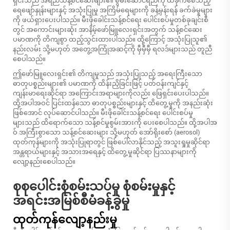
ရှင်းသည် အရည်သန့်စင်ဆေးများ၏ စွမ်းဆောင်ရည်ကို ထိခိုက်စေသည့်
ရေဖျော်နှုန်းများနှင့် အသုံးပြုမှု အကြိမ်ရေများကို ခန့်မှန်းရန် ခက်ခဲမှုများ
ကို ဖယ်ရှားပေးပါသည်။ မီးဖိုခေါင်းသန့်စင်ရေး ပေါင်းစပ်မှုတစ်ခုချင်းစီ
တွင် အကောင်းများဆုံး အာနိမ့်ဖော်မြူလေးရှင်းအတွက် သန့်စင်ဆေး
ပမာဏကို တိကျစွာ ထည့်သွင်းထားပါသည်။ ထို့ကြောင့် အသုံးပြုသူ၏
နည်းလမ်း သို့မဟုတ် အတွေ့အကြုံအဆင့်ကို မှီမှီမှီ ရလဒ်များသည် တူညီ
စေပါသည်။
ဤဖော်မြူလေးရှင်း၏ တိကျမှုသည် အသုံးပြုသည့် အရေးကြီးသော
ဓာတုပစ္စည်းများ၏ ပမာဏကို ထိန်းညှိခြင်းဖြင့် ပတ်ဝန်းကျင်နှင့်
ကျန်းမာရေးဆိုင်ရာ အကြောင်းအရာများကိုလည်း ဖြေရှင်းပေးပါသည်။
ထို့အပါအဝင် ပြင်းထန်သော ဓာတုပစ္စည်းများနှင့် ထိတွေ့မှုကို အနည်းဆုံး
ဖြစ်အောင် လုပ်ဆောင်ပါသည်။ မီးဖိုခေါင်းသန့်စင်ရေး ပေါင်းစပ်မှု
များသည် ထိရောက်သော သန့်စင်မှုစွမ်းအားကို ပေးစေပါသည်။ ထို့အပါအ
ဝ် အကြီးစွာသော သန့်စင်ဆေးများ သို့မဟုတ် အော်ရိုးစော် (aerosol)
ထုတ်ကုန်များကို အသုံးပြုရာတွင် ဖြစ်ပေါ်လာနိုင်သည့် အသူးရှုမှုဆိုင်ရာ
အန္တရာယ်များနှင့် အသားအရေနှင့် ထိတွေ့မှုဆိုင်ရာ ပြဿနာများကို
လျော့နည်းစေပါသည်။
စုစုပေါင်းစုံစမ်းသပ်မှု စုံစမ်းမှုနှင့်
အရင်းအမြစ်စီမံခန့်ခွဲမှု
ထုတ်ကုန်လျော့နည်းမှု