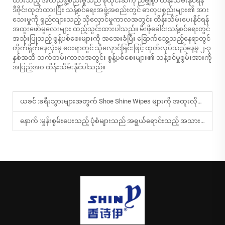
ထားသည့် အထည်ဖွဲ့စည်းမှုသည် စိုထိုင်းဆကို ညီမျှစွာ ထိန်းသိမ်းနိုင်ရန်
ဒီဇိုင်းထုတ်ထားပြီး သန့်စင်ရေးအဖွဲ့အစည်းတွင် ဓာတုပစ္စည်းများ၏ အား
သေးမှုကို ရှည်လျားသည့် သိုလှောင်မှုကာလအတွင်း ထိန်းသိမ်းပေးနိုင်ရန်
အထူးဖော်မူလေးများ ထည့်သွင်းထားပါသည်။ မီးဖိုခေါင်းသန့်စင်ရေးတွင်
အသုံးပြုသည့် စွန့်ပစ်စေးများကို အအေးခံပြီး ခြောက်သွေ့သည့်နေရာတွင်
တိုက်ရိုက်နေလုံးမှ ဝေးရာတွင် သိုလှောင်ခြင်းဖြင့် ထုတ်လုပ်သည့်နေ့မှ ၂-၃
နှစ်အထိ သက်တမ်းကာလအတွင်း စွန့်ပစ်စေးများ၏ သန့်စင်မှုစွမ်းအားကို
အပြည့်အဝ ထိန်းသိမ်းနိုင်ပါသည်။
ယခင် :
ခရီးသွားများအတွက် Shoe Shine Wipes များကို အထူးလိုအပ်သည့်အကြောင်းရင်းများမှာ အဘယ်နည်း။
နောက် :
မှုန်းစွမ်းပေးသည့် ပုံစံများသည် အရွယ်ရောင်းသည့် အသားအများအတွက် မည်သို့ အကျိုးကျေးဇူးပေးသနည်း။