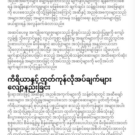
အညစ်အကှေးများ မျှော်မှန်းထားသည့် မျက်နှာပုံများတွင် ချိန်ကောင်းစေ
ရန် အချိန်နောက်ကျမှုများ မဖြစ်စေဘဲ ချက်ချင်း သန့်ရှင်းရေး အဖြေများ
ကို ပေးစေသည်။ ထိုသို့ဖြစ်ခြင်းကြောင့် အဆီနှင့် အညစ်အကှေးများသည်
အများအားဖြင့် အများအားဖြင့် သာမန် သန့်ရှင်းရေး နည်းလမ်းများဖြင့်
ဖယ်ရှားရန် အလွန်ခက်ခဲလာသည်။
အဆင်ပေးမှု အကျိုးကျေးဇူးများသည် ရိုးရှင်းသည့် အသုံးပြုမှုကို ကျော်
လွန်၍ သိုလှောင်မှုနှင့် လွယ်ကူစွာ ရရှိနိုင်မှု အချက်များကိုပါ ထည့်သွင်းစ
ဥ်းစားပါသည်။
မီးဖိုချောင် ဆပ်ပြာများ
အသုံးပြုရန် အနည်းငယ်သာ
သိုလှောင်မှုနေရာလိုအပ်ပြီး အပူပေးခြင်း၊ ရေဖြင့်ဖျော်ခြင်း သို့မဟုတ်
မျက်နှာပုံပြင်ပေးခြင်း စသည့် အရည်ပုံစံသန့်စင်ဆေးများ အထိရောက်ဆုံး
ဖြစ်စေရန် အများအားဖြင့် လိုအပ်သည့် အဆင့်များကို မလိုအပ်ဘဲ
ချက်ချင်းအသုံးပြုနိုင်ပါသည်။
ကိရိယာနှင့် ထုတ်ကုန်လိုအပ်ချက်များ
လျော့နည်းခြင်း
ရိုးရာအားဖြင့် အဆီနှင့် အညစ်အကှက်များကို သန့်စင်ရာတွင် အဆီဖျော်
ဆေးများ၊ အသုံးပြုမှုအများပါးသော သန့်စင်ဆေးများ၊ ပွတ်တိုက်ရန်
ကိရိယာများနှင့် စုပ်ယူရန် ပစ္စည်းများ စသည့် ထုတ်ကုန်များ အများအပါး
ကို အသုံးပြုရပါသည်။ ထိုသို့သော ထုတ်ကုန်များသည် အိမ်သုံးနှင့်
စီးပွားရေးလုပ်ငန်းများတွင် အသုံးပြုသည့် မီးဖိုခေါင်းများအတွက်
စုစုပေါင်း စီမံခန့်ခွဲမှု စိန်ခေါ်မှုများကို ဖန်တီးပေးပါသည်။ မီးဖိုခေါင်းအဝတ်
စွန်းများသည် အသုံးပြုရန် လိုအပ်သည့် သန့်စင်ရေးအစိတ်အပိုင်းအားလုံး
ကို ထုတ်ကုန်တစ်များတွင် ပေါင်းစပ်ထည့်သွင်းထားပါသည်။ ထို့ကြောင့်