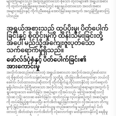
များကြီးများသည် အထူးပြုထားသော စိုသော တုလ်များ၏ အရွယ်အစား
ကို ထုတ်ကုန်ဖွံ့ဖြိုးရေးအဆင့်တွင် ရွေးချယ်ထားသော အဝတ်အစား
အများအပြားနှင့် ကိုက်ညီစေရန် အောင်မြင်ရေးအတွက် အလွန်ကြိုးစားကြ
ပါသည်။
အရွယ်အစားသည် ထုပ်ပိုးမှု၊ ပိတ်ပေါက်
ခြင်းနှင့် စိုထိုင်းမှုကို ထိန်းသိမ်းခြင်းတို့
အပေါ် မည်သို့အကျေးဇူးပုတ်သော
သက်ရောက်မှုရှိသည်။
ဖော်လ်ဒ်ပုံစံနှင့် ပိတ်ပေါက်ခြင်း၏
အားကောင်းမှု
အလိုက်အထည်ဖော်ထားတဲ့ အရွယ်အစားဟာ အလိုက်အထည်ဖော်ထား
တဲ့ စိုစွတ်တဲ့ လက်သန့်စင်တွေကို သူတို့ရဲ့ သီးခြားအိတ်တွေထဲမှာ ဘယ်လို
ခေါက်၊ ပိတ်ထားတယ်ဆိုတာကို တိုက်ရိုက်နဲ့ တိုင်းတာနိုင်တဲ့ သက်ရောက်
မှုရှိပါတယ်။ ပိုကြီးမားသော အလိုက်သင့် အဝတ်လျှော်စရာများအတွက် ပို
ရှုပ်ထွေးသော ခေါက်ခြင်း အစဉ်များ လိုအပ်သည်- မကြာခဏဆိုသလို
သုံးဆ (သို့) လေးဆ ခေါက်ခြင်း- ထုတ်လုပ်မှု လုပ်ငန်းစဉ်တွင် အဆင့်များ
ကို ထပ်မံဖြည့်စွက်ပေးပြီး စက်အိတ်ချုပ်ခြင်းအတွင်း လိုအပ်သော တိကျ
မှုကို မြှင့်တင်ပေးသည်။ ခေါက်ယူမှု တည်ဆောက်မှု မညီညွတ်ရင် ပိတ်
ထားတဲ့ အိတ်ထဲမှာ လက်အိတ်ကို လုံလောက်စွာ မထိန်းထားနိုင်လို့ ရေစိုမှု