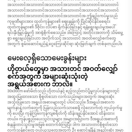
အသားတင်အသားတင်အသားတင်အသားတင်အသားတင်အသားတင်
အသားတင်အသားတင်အသားတင်အသားတင်အသားတင်အသားတင်
အသားတင်အသားတင်အသားတင်အသားတင်အ ဤချဉ်းကပ်မှုသည်
ကုမ္ပဏီများအား ထုတ်ကုန်များ၏ ဈေးနှုန်းကို ပြိုင်ဆိုင်နိုင်စေရင်း
ထုတ်ကုန်များ၏ ဒီဇိုင်း၊ လိပ်စာ ရိုက်နှိပ်ခြင်းနှင့် ရနံ့ရွေးချယ်မှုအပေါ်
ရင်းနှီးမြှုပ်နှံမှုကို အာရုံစိုက်စေသည်။ ဒါကြောင့် အတိုင်းအတာကို သိမ်မွေ့
စွာ ရွေးချယ်ခြင်းဟာ အလိုက်သင့် အသားတင် အဝတ်လျှော်စက်တွေ
အတွက် စွမ်းဆောင်ရည်နဲ့ ငွေကြေးဆိုင်ရာ ဆုံးဖြတ်ချက် တစ်ခုတည်းပါ။
မေးလေ့ရှိသောမေးခွန်းများ
ဟိုတယ်တွေမှာ အသားတင် အဝတ်လျှော်
စက်အတွက် အများဆုံးသုံးတဲ့
အရွယ်အစားက ဘာလဲ။
30x30cm ဖော်မိတ်သည် ဟိုတယ်နှင့် ဧည့်သည်တင်ပို့မှုလုပ်ငန်းများတွင်
အထူးပြုထားသော စိုစွတ်သော လက်သည်းများအတွက် အများဆုံး
အသုံးပြုသော အရွယ်အစားများတွင် ပါဝင်သည်။ ဒီအရွယ်အစားက
မျက်နှာနဲ့ လက်တွေကို ပြန်လည်သက်သာစေဖို့ လုံလောက်တဲ့ ကွယ်ဝှက်မှု
ကို ပေးပြီး ကုန်ကြမ်းကုန်ကျစရိတ်ကို ထိန်းချုပ်နိုင်အောင် ထိန်းထား
တယ်။ ကုန်ပစ္စည်းပေးသွင်းသူများ အများအပြားက ဒီအရွယ်အစားကို
စံနှုန်းတင်သွင်းမှုအဖြစ် ထောက်ခံကြပြီး ဒါက အသားတင်စိုစွတ်သော
လက်သန့်စင်တွေ ဝယ်ယူသူတွေအတွက် ဦး ဆောင်ချိန်နဲ့ အနည်းဆုံး အမှာ