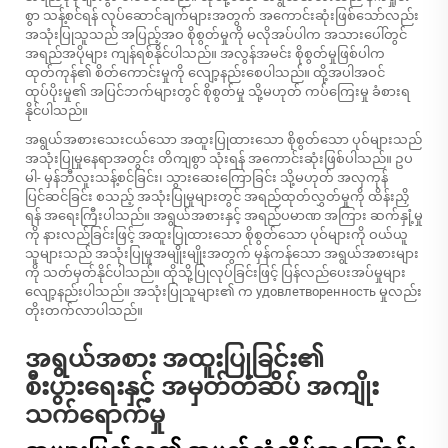
စွာ သန့်စင်ရန် လုပ်ဆောင်ချက်များအတွက် အကောင်းဆုံးဖြစ်သော်လည်း
အသုံးပြုသူသည် အပြည့်အဝ စိုစွတ်မှုကို မလိုအပ်ပါက အသားပေါ်တွင်
အရည်အပိုများ ကျန်ရစ်နိုင်ပါသည်။ အလွန်အမင်း စိုစွတ်မှုဖြစ်ပါက
ထုတ်ကုန်၏ စိတ်ကောင်းမှုကို လျော့နည်းစေပါသည်။ ထို့အပါအဝင်
ထုပ်ပိုးမှု၏ အပြင်ဘက်များတွင် စိုစွတ်မှု သို့မဟုတ် ကပ်ကြေးမှု ခံစားရ
နိုင်ပါသည်။
အရွယ်အစားသေးငယ်သော အထူးပြုထားသော စိုစွတ်သော ပုဝ်များသည်
အသုံးပြုမှုနေရာအတွင်း တိကျစွာ သုံးရန် အကောင်းဆုံးဖြစ်ပါသည်။ ဥပ
မါ- မှန်ဘီလူးသန့်စင်ခြင်း၊ သွားဆေးကြောခြင်း သို့မဟုတ် အလှကုန်
ပြင်ဆင်ခြင်း စသည့် အသုံးပြုမှုများတွင် အရည်ထုတ်လွှတ်မှုကို ထိန်းညှိ
ရန် အရေးကြီးပါသည်။ အရွယ်အစားနှင့် အရည်ပမာဏ အကြား ဆက်နှုံ့မှု
ကို နားလည်ခြင်းဖြင့် အထူးပြုထားသော စိုစွတ်သော ပုဝ်များကို ဝယ်ယူ
သူများသည် အသုံးပြုမှုအမျိုးမျိုးအတွက် မှန်ကန်သော အရွယ်အစားများ
ကို သတ်မှတ်နိုင်ပါသည်။ ထိုသို့ပြုလုပ်ခြင်းဖြင့် ပြန်လည်ပေးအပ်မှုများ
လျော့နည်းပါသည်။ အသုံးပြုသူများ၏ က удовлетворенность မှုလည်း
တိုးတက်လာပါသည်။
အရွယ်အစား အထူးပြုခြင်း၏
စီးပွားရေးနှင့် အမှတ်တံဆိပ် အကျိုး
သက်ရောက်မှု