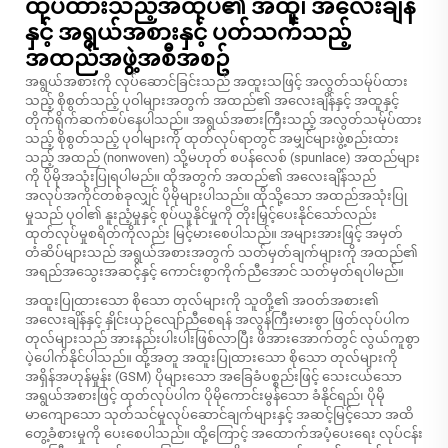
ထုပ်ထားသည့်အထုပ်၏ အထူ၊ အလေးချိန်
နှင့် အရွယ်အစားနှင့် ပတ်သက်သည့်
အထည်အဖွဲ့အစီအစဥ်
အရွယ်အစားကို လုပ်ဆောင်ခြင်းသည် အထူးသဖြင့် အလွတ်သမ်ုပ်ထား
သည့် စိုစွတ်သည့် ပုဝါများအတွက် အထည်၏ အလေးချိန်နှင့် အထူနှင့်
တိုက်ရိုက်ဆက်စပ်နေပါသည်။ အရွယ်အစားကြီးသည့် အလွတ်သမ်ုပ်ထား
သည့် စိုစွတ်သည့် ပုဝါများကို ထုတ်လုပ်ရာတွင် အမျှင်များဖွဲ့စည်းထား
သည့် အထည် (nonwoven) သို့မဟုတ် စပန်လေစ် (spunlace) အထည်များ
ကို ပိုမိုအသုံးပြုရပါမည်။ ထိုအတွက် အထည်၏ အလေးချိန်သည်
အလုပ်အကိုင်တစ်ခုလျှင် ပိုမိုများပါသည်။ ထိုသို့သော အထည်အသုံးပြု
မှုသည် ပုဝါ၏ နူးညံ့မှုနှင့် စုပ်ယူနိုင်မှုကို တိုးမြှင့်ပေးနိုင်သော်လည်း
ထုတ်လုပ်မှုစရိတ်ကိုလည်း မြင့်မားစေပါသည်။ အများအားဖြင့် အမှတ်
တံဆိပ်များသည် အရွယ်အစားအတွက် သတ်မှတ်ချက်များကို အထည်၏
အရည်အသွေးအဆင့်နှင့် ကောင်းစွာကိုက်ညီအောင် သတ်မှတ်ရပါမည်။
အထူးပြုထားသော စိုသော တုလ်များကို သူတို့၏ အဝတ်အစား၏
အလေးချိန်နှင့် နှိုင်းယှဉ်လျော်ညီစေရန် အလွန်ကြီးမားစွာ ဖြတ်လုပ်ပါက
တုလ်များသည် အားနည်းပါးပါးဖြစ်လာပြီး ဖိအားအောက်တွင် လွယ်ကူစွာ
ပဲ့ပေါက်နိုင်ပါသည်။ ထို့အတူ အထူးပြုထားသော စိုသော တုလ်များကို
အရှိန်အဟုန်မှုန်း (GSM) ပိုများသော အခြေခံပစ္စည်းဖြင့် သေးငယ်သော
အရွယ်အစားဖြင့် ထုတ်လုပ်ပါက ပိုမိုကောင်းမွန်သော ခံနိုင်ရည်၊ ပိုမို
မာကျောသော သုတ်သင်မှုလုပ်ဆောင်ချက်များနှင့် အဆင့်မြင့်သော အထိ
တွေ့ခံစားမှုကို ပေးစေပါသည်။ ထို့ကြောင့် အထောက်အပံ့ပေးရေး လုပ်ငန်း