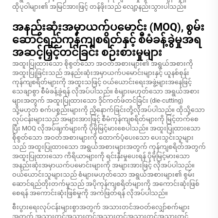
ထိုပုဝါများ၏ အမြင်အားဖြင့် တန်ဖိုးသည် လျော့နည်းသွားပါသည်။
အနည်းဆုံးအမှာယက်ပမောင်း (MOQ), စွမ်း
ဆောင်ရည်ကုန်ကျစရိတ်နှင့် စီမံခန့်ခွဲမှုအရ
အဆင့်မြှင့်တင်ခြင်း စဉ်းစားမှုများ
အထူးပြုထားသော စိုစွတ်သော အဝတ်အစားများ၏ အရွယ်အစားကို
အထူးပြုခြင်းသည် အနည်းဆုံးအမှာယက်ပမောင်းများနှင့် ယူနစ်စုန်း
ကုန်ကျစရိတ်များကို အထူးသဖြင့် ဝယ်ယောင်းရေးအဖွဲ့များအနေဖြင့်
သေချာစွာ စီမံခန့်ခွဲရန် လိုအပ်ပါသည်။ စံများမဟုတ်သော အရွယ်အစား
များအတွက် အထူးပြုထားသော ဒိုင်ကတ်ဖ်တင်ခြင်း (die-cutting)
သို့မဟုတ် စက်ပစ္စည်းများကို ညှိနောက်ခြင်းတို့လိုအပ်ပါသည်။ ထိုသို့သော
လုပ်ငန်းများသည် အများအားဖြင့် စီမံကုန်ကျစရိတ်များကို မြင့်တက်စေ
ပြီး MOQ လိုအပ်ချက်များကို ပိုမိုမြင့်မားစေပါသည်။ အထူးပြုထားသော
စိုစွတ်သော အဝတ်အစားများကို ထောက်ပံ့ပေးသော ပေးသွင်းသူများ
သည် အထူးပြုထားသော အရွယ်အစားများအတွက် ကုန်ကျစရိတ်အတွက်
အထူးပြုထားသော ကိရိယာများကို ရင်းနှီးမှုပေးရန် ပိုမိုမြင့်မားသော
အနည်းဆုံးအမှာယက်ပမောင်းများကို အများအားဖြင့် လိုအပ်ပါသည်။
ဝယ်ယောင်းသူများသည် စံများမဟုတ်သော အရွယ်အစားများ၏ စွမ်း
ဆောင်ရည်တိုးတက်မှုသည် အပိုကုန်ကျစရိတ်များကို အကောင်းဆုံးဖြစ်
စေရန် အကောင်းဆုံးဖြစ်မှုကို အကဲဖြတ်ရန် လိုအပ်ပါသည်။
စီးပွားရေးလုပ်ငန်းများစွာအတွက် အသားတင်အဝတ်လျှော်စက်များ
အတွက် အသားတင်အသားတင်အသားတင်အသားတင်အသားတင်