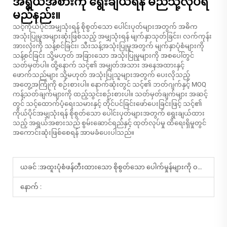
အရွယ်အစားကို ရွေးချယ်ရန် မည်သို့လုပ်ရ
မည်နည်း။
သင့်ကိုယ်ပိုင်အမျှသုံးရန် စိုစွတ်သော ပေါင်းပုတ်များအတွက် အဓိက
အသုံးပြုမှုအများဆုံးဖြစ်သည့် အမျှသုံးရန် မျက်နှာသုတ်ခြင်း၊ လက်ကုန်း
အားလုံးကို သန့်စင်ခြင်း၊ သီးသန့်အသုံးပြုမှုအတွက် မျက်နှာပုံစံများကို
သန့်စင်ခြင်း သို့မဟုတ် အခြားသော အသုံးပြုမှုများကို အစပေါ်တွင်
သတ်မှတ်ပါ။ ထို့နောက် သင့်၏ အမျှတ်အသား အနေအထားနှင့်
ဖောက်သည်များ သို့မဟုတ် အသုံးပြုသူများအတွက် ပေးလိုသည့်
အတွေ့အကြုံကို စဉ်းစားပါ။ နောက်ဆုံးတွင် သင့်၏ ဘတ်ဂျက်နှင့် MOQ
ကန့်သတ်ချက်များကို ထည့်သွင်းစဉ်းစားပါ။ သတ်မှတ်ချက်များ အဆင့်
တွင် သင့်ထောက်ပံ့ရေးသမားနှင့် တိုင်ပင်ခြင်းဖော်ပေးခြင်းဖြင့် သင့်၏
ကိုယ်ပိုင်အမျှသုံးရန် စိုစွတ်သော ပေါင်းပုတ်များအတွက် ရွေးချယ်ထား
သည့် အရွယ်အစားသည် စွမ်းဆောင်ရည်နှင့် ထုတ်လုပ်မှု ထိရေးရှိမှုတွင်
အကောင်းဆုံးဖြစ်စေရန် အာမခံပေးပါသည်။
ယခင် :
အထူးပုံစံဖန်တီးထားသော စိုစွတ်သော ပေါက်မှုန်များကို ဝယ်ယူရာတွင် ဝယ်သူများသည် အဘယ်အရာများကို ထည့်သွင်းစဉ်းစားသင့်ပါသနည်း။
နောက် :