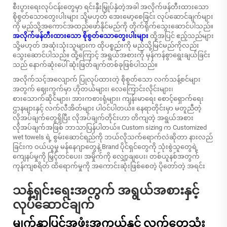
စီးပွားရေးလုပ်ငန်းတွေမှာ ရင်းနှီးမြှုပ်နှံတဲ့အခါ
အလိုက်ဖန်တီးထားသော
စိုစွတ်သောတွေးပါးများ
သို့မဟုတ် အေးမော့စေခြင်း လုပ်ဆောင်ချက်များ
ကို မည်သို့အကောင်အထည်ဖော်နိုင်မည်ကို တိုက်ရိုက်သွေးဆောင်ပါသည်။
အလိုက်ဖန်တီးထားသော စိုစွတ်သောတွေးပါးများ
ထို့အပြင် ဧည့်သည်များ
သို့မဟုတ် အဆုံးသုံးသူများက ထိုပစ္စည်းကို မည်သို့မြင်မည်ကိုလည်း
သွေးဆောင်ပါသည်။ ထို့ကြောင့် အရွယ်အစားကို မှန်ကန်စွာရွေးချယ်ခြင်း
သည် နောက်ဆုံးပေါ် ဆုံးဖြတ်ချက်တစ်ခုဖြစ်ပါသည်။
အလိုက်သင့်အလျောက် ပြုလုပ်ထားတဲ့ စိုစွတ်သော လက်သန့်စင်များ
အတွက် ဈေးကွက်မှာ ဟိုတယ်များ၊ လေကြောင်းလိုင်းများ၊
စားသောက်ဆိုင်များ၊ အားကစားရုံများ၊ ကျန်းမာရေး စောင့်ရှောက်ရေး
ဌာနများနှင့် လက်လီအိတ်များ ပါဝင်ပါတယ်။ နေရာတိုင်းမှာ မတူညီတဲ့
လိုအပ်ချက်တွေရှိပြီး လိုအပ်ချက်တိုင်းဟာ တိကျတဲ့ အရွယ်အစား
လိုအပ်ချက်အဖြစ် ဘာသာပြန်ပါတယ်။ Custom sizing က Customized
wet towels ရဲ့ စွမ်းဆောင်ရည်ကို ဘယ်လိုသက်ရောက်လဲဆိုတာ နားလည်
ခြင်းက ဝယ်ယူမှု မန်နေဂျာတွေနဲ့ Brand ပိုင်ရှင်တွေကို သုံးစွဲသူတွေရဲ့
ကျေနပ်မှုကို မြှင့်တင်ပေး၊ အမှိုက်ကို လျှော့ချပေး၊ တစ်ယူနစ်အတွက်
ကုန်ကျစရိတ် ထိရောက်မှုကို အကောင်းဆုံးဖြစ်စေတဲ့ ပိုတော်တဲ့ အရင်း
သန့်ရှင်းရေးအတွက် အရွယ်အစားနှင့်
လုပ်ဆောင်ချက်
မျက်နှာပြင်အဖုံးအကွယ်နှင့် လက်တွေ့သုံး