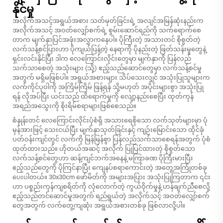
နိုင်မှု
အလိုက်အသင့်အရွယ်အစား သတ်မှတ်ခြင်းရဲ့ အလျင်အမြန်ဆုံးနည်းက
အလိုက်အသင့် အဝတ်လျှော်စက်ရဲ့ စွမ်းဆောင်ရည်ကို သက်ရောက်စေ
တာက မျက်နှာပြင်အဖုံးအလွှာကနေပါ။ ပိုကြီးတဲ့ အသားတင် စိုစွတ်တဲ့
လက်သန့်စင်ပြားဟာ ပိုကျယ်ပြန့်တဲ့ နေရာကို ပိုနည်းတဲ့ ဖြတ်သန်းမှုတွေနဲ့
ရှင်းလင်းနိုင်ပြီး ဒါက လေကြောင်းလိုင်းတွေမှာ မျက်နှာကို ပြန်လည်
သက်သာစေတဲ့ အသုံးများ (သို့) ဧည့်သည်ဆောင်တွေမှာ လက်သန့်စင်မှု
အတွက် မရှိမဖြစ်ပါ။ အရွယ်အစားများ သိပ်သေးလျှင် အသုံးပြုသူများက
လက်ကိုင်ပုဝါကို အကြိမ်ကြိမ် ဖြန့်ရန် သို့မဟုတ် အပိုင်းများစွာ အသုံးပြု
ရန် လိုအပ်ပြီး ယင်းသည် ထိရောက်မှုကို လျော့နည်းစေပြီး ထုတ်ကုန်
အရည်အသွေးကို စိုးရိမ်စရာများဖြစ်စေသည်။
စံနှုန်းတင် လေကြောင်းလိုင်းပုံစံရှိ အသားရေစိုသော လက်သုတ်များမှာ ပုံ
မှန်အားဖြင့် သေးငယ်ပြီး မျက်နှာသုတ်ခြင်းနှင့် ကျဉ်းမြောင်းသော ထိုင်ခုံ
ပတ်ဝန်းကျင်တွင် လက်ကို မြန်မြန်စွာ ပြန်လည်သက်သာစေရန်အတွက် ပုံစံ
ထုတ်ထားသည်။ ဟိုတယ်အဆင့် အလိုက် ပြုပြင်ထားတဲ့ စိုစွတ်သော
လက်သန့်စင်တွေဟာ ဆန့်ကျင်ဘက်အနေနဲ့ မကြာခဏ ပိုကြီးမားပြီး
ဧည့်သည်တွေကို ပိုကြင်နာပြီး ကျေနပ်စရာကောင်းတဲ့ အတွေ့အကြုံတစ်ခု
ပေးပါတယ်။ 30x30cm ဖော်မိတ်ကို အများအပြား အသုံးပြုကြတာက ၎င်း
ဟာ ပစ္စည်းကုန်ကျစရိတ်ကို လုံလောက်တဲ့ ကွယ်ဝိုက်မှုနဲ့ ဟန်ချက်ညီစေလို့
ဧည့်သည်တင်ဆောင်မှုအတွက် ရည်ရွယ်တဲ့ အလိုက်သင့် အဝတ်လျှော်စက်
တွေအတွက် လက်တွေ့ကျဆုံး အရွယ်အစားတစ်ခု ဖြစ်လာလို့ပါ။