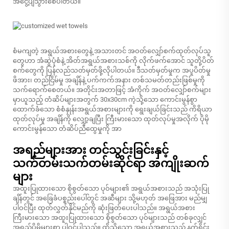
အငွေ့ပျံသွားစေပါတယ်။
စံမကျတဲ့ အရွယ်အစားတွေနဲ့ အသားတင် အဝတ်လျှော်စက်ထုတ်လုပ်သူ
တွေဟာ အံဆွဲပုံစံနဲ့ အိတ်အရွယ်အစားသစ်ကို လိုက်ဖက်အောင် သူတို့ပိတ်
စက်တွေကို ပြန်လည်သတ်မှတ်ဖို့လိုပါတယ်။ ဒီသတ်မှတ်မှုက အပူပိတ်မှု
ဖိအား၊ တည်ငြိမ်မှု အချိန်နဲ့ ပက်ကက်အနား တစ်သမတ်တည်းဖြစ်မှုကို
သက်ရောက်စေတယ်။ အတိုင်းအတာဖြင့် အံကိုက် အဝတ်လျှော်စက်များ
မှာယူသည့် တံဆိပ်များအတွက် 30x30cm ကဲ့သို့သော ကောင်းမွန်စွာ
ထောက်ခံသော စံစံနှုန်းအရွယ်အစားများကို ရွေးချယ်ခြင်းသည် ကိရိယာ
ထုတ်လုပ်မှု အချိန်ကို လျှော့ချပြီး ကြီးမားသော ထုတ်လုပ်မှုအလိုက် ပိုမို
ကောင်းမွန်သော တံဆိပ်ညီထွေမှုကို အာ
အရည်များအား တင်သွင်းခြင်းနှင့်
သက်တမ်းသက်တမ်းဆိုင်ရာ အကျိုးဆက်
များ
အထူးပြုထားသော စိုစွတ်သော ပုဝ်များ၏ အရွယ်အစားသည် အသုံးပြု
ချိန်တွင် အခြေခံပစ္စည်းပေါ်တွင် အဆီများ သို့မဟုတ် အဖြေအား မည်မျှ
ပါဝင်ပြီး ထုတ်လွှတ်နိုင်မည်ကို ဆုံးဖြတ်ပေးပါသည်။ အရွယ်အစား
ကြီးမားသော အထူးပြုထားသော စိုစွတ်သော ပုဝ်များသည် တစ်ခုလျှင်
အရည်ပိုမိုများစွာ ပါဝင်ပါသည်။ ထိုသို့သော အရွယ်အစားသည် နက်ရှိုင်း