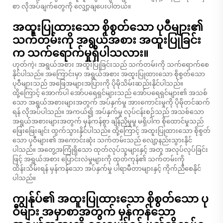
စာ လိုအပ်ချက်တွေကို လျှော့ချပေးပါတယ်။
အထူးပြုထားသော စိုစွတ်သော ပုဝီများ၏
သက်တမ်းကို အရွယ်အစား အထူးပြုခြင်း
က သက်ရောက်မှုရှိပါသလား။
ဟုတ်ကဲ့၊ အရွယ်အစား အထူးပြုခြင်းသည် သက်တမ်းကို သက်ရောက်စေ
နိုင်ပါသည်။ အကြောင်းမှာ အရွယ်အစား အထူးပြုထားသော စိုစွတ်သော
ပုဝီများသည် အဖြေအများအပြားကို ပိုမိုသိမ်းဆည်းနိုင်ပါသည်။
ထို့ကြောင့် အောက်ပါ အော်ပရေရှင်များသည် အော်ပရေရှင်များ၏ အသစ်
သော အရွယ်အစားများအတွက် အပ်နှက်မှု အားကောင်းမှုကို ပိုမိုတင်ဆက်
ရန် လိုအပ်ပါသည်။ အကယ်၍ အပ်နှက်မှု လုပ်ငန်းစဉ်သည် အသစ်သော
အရွယ်အစားများအတွက် မှန်ကန်စွာ ချိန်ညှိမှုမှု မရှိပါက စိုထောင်မှုသည်
ဖြေးဖြေးချင်း ထွက်သွားနိုင်ပါသည်။ ထို့ကြောင့် အထူးပြုထားသော စိုစွတ်
သော ပုဝီများ၏ အကောင်းဆုံး သက်တမ်းသည် လျော့နည်းသွားနိုင်
ပါသည်။ အတွေ့အကြုံရှိသော ထုတ်လုပ်သူများနှင့် အတူ အလုပ်လုပ်ခြင်း
ဖြင့် အရွယ်အစား ပြောင်းလဲမှုများကို ထုတ်ကုန်၏ သက်တမ်းကို
ထိန်းသိမ်းရန် မှန်ကန်သော အပ်နှက်မှု ပါရာမီတာများနှင့် ကိုက်ညီစေနိုင်
ပါသည်။
ကျွန်ုပ်၏ အထူးပြုထားသော စိုစွတ်သော ပု
ဝီများ အမှာစာအတွက် မှန်ကန်သော