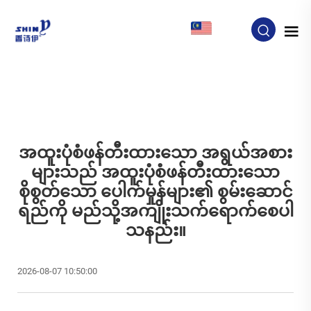
MY
အထူးပုံစံဖန်တီးထားသော အရွယ်အစား
များသည် အထူးပုံစံဖန်တီးထားသော
စိုစွတ်သော ပေါက်မှုန်များ၏ စွမ်းဆောင်
ရည်ကို မည်သို့အကျိုးသက်ရောက်စေပါ
သနည်း။
2026-08-07 10:50:00