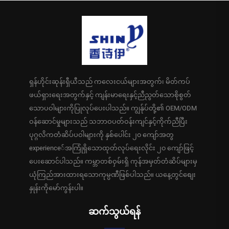
ရှန်ဟိုင်းဆုန်းရှီယီသည် ကလေးငယ်များအတွက်၊ မိတ်ကပ်
ဖယ်ရှားရေးအတွက်နှင့် ကျန်းမာရေးနှင့်ညီညွတ်သောစိုစွတ်
သောပဝါများကိုပြုလုပ်ပေးပါသည်။ ကျွန်ုပ်တို့၏ OEM/ODM
ဝန်ဆောင်မှုများသည် သဘာဝပတ်ဝန်းကျင်နှင့်ကိုက်ညီပြီး
ပုဂ္ဂလိကတံဆိပ်ပဝါများကို နှစ်ပေါင်း ၂၀ ကျော်အတွ
experience်အကြုံရှိသောထုတ်လုပ်ရေးလိုင်း ၂၀ ကျော်ဖြင့်
ပေးဆောင်ပါသည်။ ကမ္ဘာတစ်ဝှမ်းရှိ ကုန်အမှတ်တံဆိပ်များမှ
ယုံကြည်အားထားရသောကုမ္ပဏီဖြစ်ပါသည်။ ယနေ့တွင်စျေး
နှုန်းကိုမော်ကွန်းပါ။
ဆက်သွယ်ရန်