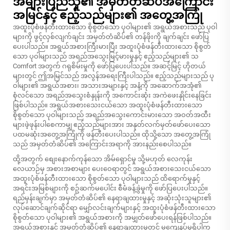
အများပြည်သူ၏ အမှတ်တံဆိပ်အကြောင်း
အမြင်နှင့် ဧည့်သည်များ၏ အတွေ့အကြုံ
အထူးပုံစံဖန်တီးထားသော စိုစွတ်သော ပုဝါများ၏ အရွယ်အစားသည် ပုဝါ
များကို ဖွင့်လှစ်လျက်ချင်း အမှတ်တံဆိပ်၏ တန်ဖိုးကို ချက်ချင်း ဖော်ပြ
ပေးပါသည်။ အရွယ်အစားကြီးမားပြီး အထူးပုံစံဖန်တီးထားသော စိုစွတ်
သော ပုဝါများသည် အရည်အသွေးမြင့်မားမှုနှင့် ဧည့်သည်များ၏ သ
Comfort အတွက် ဂရုစိမ်းမှုကို ဖော်ပြပေးပါသည်။ အဆင့်မြင့် ဟိုတယ်
များတွင် ဤအမြင်သည် အလွန်အရေးကြီးပါသည်။ ဧည့်သည်များသည် ပု
ဝါများ၏ အရွယ်အစား၊ အသားအများနှင့် အနံ့ကို အဆောက်အအုံ၏
စုံလင်သော အရည်အသွေးစံနှုန်းကို အကောင်းဆုံး အကဲဖေးနှိုင်းနေခြင်း
ဖြစ်ပါသည်။ အရွယ်အစားသေးငယ်သော အထူးပုံစံဖန်တီးထားသော
စိုစွတ်သော ပုဝါများသည် အရည်အသွေးကောင်းမားသော အဝတ်အထီး
များဖဲ့ဖုန်းပါစေကာမျှ ဧည့်သည်များအား အနုတ်လက်မှတ်ဖော်ပေးသော
ပထမဆုံးအတွေ့အကြုံကို ဖန်တီးပေးပါသည်။ ထိုသို့သော အတွေ့အကြုံ
သည် အမှတ်တံဆိပ်၏ အကြောင်းအရာကို အားနည်းစေပါသည်။
ထို့အတွက် စျေးနောက်ကုန်သော အိမ်ရှောင်မှု သို့မဟုတ် လေကုန်း
လေယာဉ်မှ အစားအစာများ ပေးဝေရာတွင် အရွယ်အစားသေးငယ်သော
အထူးပုံစံဖန်တီးထားသော စိုစွတ်သော ပုဝါများသည် ထိရောက်မှုနှင့်
အရင်းအမြစ်များကို စဥ်ဆက်မပေါင်း စီမံခန့်ခွဲမှုကို ဖော်ပြပေးပါသည်။
ရည်မှန်းချက်မှာ အမှတ်တံဆိပ်၏ နေရာချထားမှုနှင့် အဆုံးသုံးသူများ၏
လုပ်ဆောင်ချက်ဆိုင်ရာ မျှော်လင်းချက်များနှင့် အထူးပုံစံဖန်တီးထားသော
စိုစွတ်သော ပုဝါများ၏ အရွယ်အစားကို အမျှတ်ဖော်ပေးရန်ဖြစ်ပါသည်။
အရွယ်အစားနှင့် အမှတ်တံဆိပ်၏ နေရာချထားမှုတွင် မကျေနပ်မှုရှိပါက