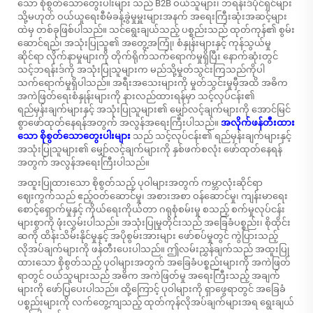
သော စိုစွတ်သောတွေးပါးများ
သည် B2B ဝယ်သူများ၊ ဘရန်းဒ်ပိုင်ရှင်များ
သို့မဟုတ် ဝယ်ယူရေးစီမံခန့်ခွဲမှုမှူးများအနက် အရေးကြီးဆုံးအဆင့်များ
ထဲမှ တစ်ခုဖြစ်ပါသည်။ သင်ရွေးချယ်သည့် ပစ္စည်းသည် ထုတ်ကုန်၏ စွမ်း
ဆောင်ရည်၊ အသုံးပြုသူ၏ အတွေ့အကြုံ၊ စံနှုန်းများနှင့် ကုန်သွယ်မှု
ဆိုင်ရာ လိုက်နာမှုများကို တိုက်ရိုက်သက်ရောက်မှုရှိပြီး နောက်ဆုံးတွင်
သင့်ဘရန်းဒ်ကို အသုံးပြုသူများက မည်သို့မှုတ်သွင်းကြသည်ကိုပါ
သက်ရောက်မှုရှိပါသည်။ အရီးအသေးများကို မှုတ်သွင်းမှုမှီအထိ အဓိက
အကဲဖြတ်ရေးစံနှုန်းများကို နားလည်ထားရန်မှာ သင့်လုပ်ငန်း၏
ရည်မှန်းချက်များနှင့် အသုံးပြုသူများ၏ မျှော်လင့်ချက်များကို အောင်မြင်
စွာဖော်ထုတ်နေရန်အတွက် အလွန်အရေးကြီးပါသည်။
အလိုက်ဖန်တီးထား
သော စိုစွတ်သောတွေးပါးများ
သည် သင့်လုပ်ငန်း၏ ရည်မှန်းချက်များနှင့်
အသုံးပြုသူများ၏ မျှော်လင့်ချက်များကို နှစ်ဖက်စလုံး ဖော်ထုတ်နေရန်
အတွက် အလွန်အရေးကြီးပါသည်။
အထူးပြုထားသော စိုစွတ်သည့် ပုဝါများအတွက် ကမ္ဘာလုံးဆိုင်ရာ
ဈေးကွက်သည် ဧည့်ဝတ်ဆောင်မှု၊ အစားအစာ ဝန်ဆောင်မှု၊ ကျန်းမာရေး
စောင့်ရှောက်မှုနှင့် ကိုယ်ရေးကိုယ်တာ ဂရုစုံစမ်းမှု စသည့် စက်မှုလုပ်ငန်း
များစွာကို ဖုံးလွှမ်းပါသည်။ အသုံးပြုမှုတိုင်းသည် အခြေခံပစ္စည်း၊ စိုထိုင်း
ဆကို ထိန်းသိမ်းနိုင်မှုနှင့် အပိုစွမ်းအားများ ဖော်စပ်မှုတွင် ကွဲပြားသည့်
လိုအပ်ချက်များကို ဖန်တီးပေးပါသည်။ ဤလမ်းညွှန်ချက်သည် အထူးပြု
ထားသော စိုစွတ်သည့် ပုဝါများအတွက် အခြေခံပစ္စည်းများကို အကဲဖြတ်
ရာတွင် ဝယ်သူများသည် အဓိက အကဲဖြတ်မှု အရေးကြီးသည့် အချက်
များကို ဖော်ပြပေးပါသည်။ ထို့ကြောင့် ပုဝါများကို ရှာဖွေရာတွင် အခြေခံ
ပစ္စည်းများကို လက်တွေ့ကျသည့် ထုတ်ကုန်လိုအပ်ချက်များအရ ရွေးချယ်