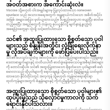
အဝတ်အစားက အကောင်းဆုံးလဲ။
Viscose သို့မဟုတ် ဝါးအမျှင်များမှ ပြုလုပ်ထားသော nonwoven
spunlace သည် အသားအရေအတွက် အန္တရာယ်ကင်းသော အစိတ်အပိုင်း
အဖြစ် အများအပြား မှတ်ယူထားသည်။ ဒီပစ္စည်းတွေဟာ ပျော့ပြီး ဓာတ်မ
တည့်စေပြီး အရည်တွေကို တန်းတူ စုပ်ယူနိုင်လို့ မျက်နှာနဲ့ နူးညံ့တဲ့
အရေပြားတွေမှာ သုံးဖို့ သင့်တော်ပါတယ်။
သင်၏ အထူးပြုထားသော စိုစွတ်သော ပုဝါ
များသည် စံနှုန်းအတိုင်း လုံခြုံရေးလိုက်နာ
မှု လိုအပ်ချက်များကို ဖော်ပြပေးပါသည်။
သင်၏ ပေးသွင်းသူထံမှ အားလုံးသော ပါဝင်ပစ္စည်းများစာရင်း၊ လုံခြုံရေး
ဒေတာစာရွက်များနှင့် တတိယပါတီ ဓာတ်ခွဲခန်းစမ်းသပ်မှုအစီရင်ခံစာများ
ကို တောင်းဆိုပါ။ သင်၏ အထူးပြုထားသော စိုစွတ်သော ပုဝါများ၏ ဖော်
မောလာသည် ထိုပုဝါများကို ရောင်းချရန် သို့မဟုတ် ဖြန့်ဖြူးရန် သတ်မှတ်
ထားသော နိုင်ငံတိုင်းတွင် အလှကုန် သို့မဟုတ် ကျန်းမာရေးဆိုင်ရာ
ထုတ်ကုန်များအတွက် စံနှုန်းများနှင့် ကိုက်ညီမှုရှိကြောင်း သေချာစေပါ။
အထူးပြုထားသော စိုစွတ်သော ပုဝါများ၏
ထုပ်ပိုးမှုသည် သိုလှောင်မှုကာလကို သက်
ရောင်းနိုင်ပါသလား။
ဟုတ်ပါသည်။ ထုပ်ပိုးမှုပစ္စည်း၏ အရည်အသွေးသည် သိုလှောင်မှုကာလ