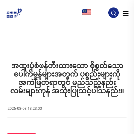
MY
အထူးပုံစံဖန်တီးထားသော စိုစွတ်သော
ပေါက်မှုန်များအတွက် ပစ္စည်းများကို
အကဲဖြတ်ရာတွင် မည်သည့်နည်း
လမ်းများကုန် အသုံးပြုသင့်ပါသနည်း။
2026-08-03 13:23:00