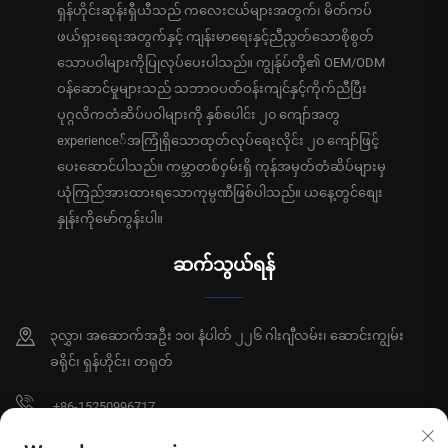
ရှန်ဟိုင်းဆုန်းရှီယီသည် ကလေးငယ်များအတွက်၊ မိတ်ကပ်
ဖယ်ရှားရေးအတွက်နှင့် ကျန်းမာရေးနှင့်ညီညွတ်သောစိုစွတ်
သောပဝါများကိုပြုလုပ်ပေးပါသည်။ ကျွန်ုပ်တို့၏ OEM/ODM
ဝန်ဆောင်မှုများသည် သဘာဝပတ်ဝန်းကျင်နှင့်ကိုက်ညီပြီး
ပုဂ္ဂလိကတံဆိပ်ပဝါများကို နှစ်ပေါင်း ၂၀ ကျော်အတွ
experience်အကြုံရှိသောထုတ်လုပ်ရေးလိုင်း ၂၀ ကျော်ဖြင့်
ပေးဆောင်ပါသည်။ ကမ္ဘာတစ်ဝှမ်းရှိ ကုန်အမှတ်တံဆိပ်များမှ
ယုံကြည်အားထားရသောကုမ္ပဏီဖြစ်ပါသည်။ ယနေ့တွင်စျေး
နှုန်းကိုမော်ကွန်းပါ။
ဆက်သွယ်ရန်
၃လွှာ၊ အဆောက်အဦး ၁၀၊ နံပါတ် ၂၂၆ ဂါးဂျီလမ်း၊ ဆောင်းကျွမ်း
ခရိုင်၊ ရှန်ဟိုင်း၊ တရုတ်
+86-15250996717
[email protected]