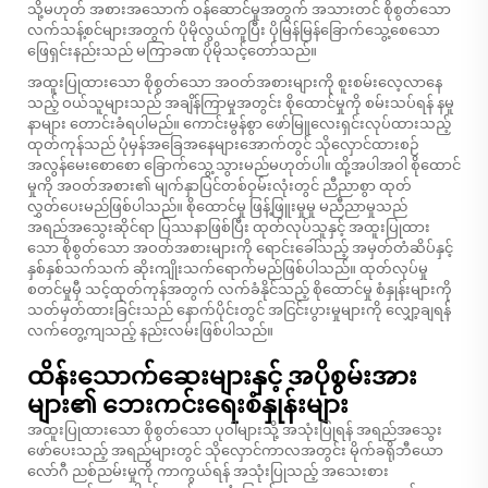
သို့မဟုတ် အစားအသောက် ဝန်ဆောင်မှုအတွက် အသားတင် စိုစွတ်သော
လက်သန့်စင်များအတွက် ပိုမိုလွယ်ကူပြီး ပိုမြန်မြန်ခြောက်သွေ့စေသော
ဖြေရှင်းနည်းသည် မကြာခဏ ပိုမိုသင့်တော်သည်။
အထူးပြုထားသော စိုစွတ်သော အဝတ်အစားများကို စူးစမ်းလေ့လာနေ
သည့် ဝယ်သူများသည် အချိန်ကြာမှုအတွင်း စိုထောင်မှုကို စမ်းသပ်ရန် နမူ
နာများ တောင်းခံရပါမည်။ ကောင်းမွန်စွာ ဖော်မြူလေးရှင်းလုပ်ထားသည့်
ထုတ်ကုန်သည် ပုံမှန်အခြေအနေများအောက်တွင် သိုလှောင်ထားစဉ်
အလွန်မေးစောစော ခြောက်သွေ့သွားမည်မဟုတ်ပါ။ ထို့အပါအဝါ စိုထောင်
မှုကို အဝတ်အစား၏ မျက်နှာပြင်တစ်ဝှမ်းလုံးတွင် ညီညာစွာ ထုတ်
လွှတ်ပေးမည်ဖြစ်ပါသည်။ စိုထောင်မှု ဖြန့်ဖြူးမှုမှု မညီညာမှုသည်
အရည်အသွေးဆိုင်ရာ ပြဿနာဖြစ်ပြီး ထုတ်လုပ်သူနှင့် အထူးပြုထား
သော စိုစွတ်သော အဝတ်အစားများကို ရောင်းခေါ်သည့် အမှတ်တံဆိပ်နှင့်
နှစ်နှစ်သက်သက် ဆိုးကျိုးသက်ရောက်မည်ဖြစ်ပါသည်။ ထုတ်လုပ်မှု
စတင်မှုမှီ သင့်ထုတ်ကုန်အတွက် လက်ခံနိုင်သည့် စိုထောင်မှု စံနှုန်းများကို
သတ်မှတ်ထားခြင်းသည် နောက်ပိုင်းတွင် အငြင်းပွားမှုများကို လျှော့ချရန်
လက်တွေ့ကျသည့် နည်းလမ်းဖြစ်ပါသည်။
ထိန်းသောက်ဆေးများနှင့် အပိုစွမ်းအား
များ၏ ဘေးကင်းရေးစံနှုန်းများ
အထူးပြုထားသော စိုစွတ်သော ပုဝါများသို့ အသုံးပြုရန် အရည်အသွေး
ဖော်ပေးသည့် အရည်များတွင် သိုလှောင်ကာလအတွင်း မိုက်ခရိုဘီယော
လော်ဂီ ညစ်ညမ်းမှုကို ကာကွယ်ရန် အသုံးပြုသည့် အသေးစား