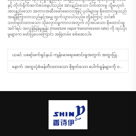
နှင့် တိုက်ရိုက်ဆက်စပ်နေပါသည်။ အားနည်းသော ပိတ်ထားမှု သို့မဟုတ်
အားနည်းသော အတားအဆီးဖော်မောလာဖြင့် ပုဝါများမှ စိုထောင်းမှုသည်
အချိန်ကြာလာသည်နှင့်အမျှ ထွက်သွားပါသည်။ ထို့ကြောင့် သင်၏
သတ်မှတ်ထားသော သိုလှောင်မှုကာလအတွက် လိုအပ်သော စိုထောင်းမှု
အင်္ဂါရပ် အလွန်မြန်မှုနှုန်း (moisture vapor transmission rate) ကို ထုပ်ပိုး
မှုများက ဖော်ပြပေးကြောင်း အမြဲတမ်း စစ်ဆေးပါ။
ယခင် :
ပရော်ဖက်ရှင်နယ် ကျန်းမာရေးစောင်းမှုအတွက် အထူးပြုထားသော စိုစိုနွေးနွေး ပေါက်ကေါက်များသည် အဘယ်ကြောင့် အရေးကြီးသနည်း။
နောက် :
အထူးပုံစံဖန်တီးထားသော စိုစွတ်သော ပေါက်မှုန်များကို ဝယ်ယူရာတွင် ဝယ်သူများသည် အဘယ်အရာများကို ထည့်သွင်းစဉ်းစားသင့်ပါသနည်း။