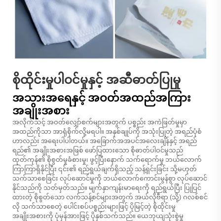
စိုထိုင်းမှုပါဝင်မှုနှင့် အဆီဓာတ်ပြုမှု
အသားအရေနှင့် အဝတ်အထည်အကြား
အချိုးအစား
အလိုက်သင့် အဝတ်လျှော်စက်များအတွက် ပစ္စည်း အကဲဖြတ်မှုမှာ
အထည်ကိုသာ အာရုံစိုက်လို့မရပါ။ အနှစ်ချုပ်ကို အသုံးပြုတဲ့ အရည်ပုံစံ
ဟာလည်း အရေးပါပါတယ်။ အခြောက်အအပင်အလေးချိန်နှင့် အရည်
ရည်၏ အချိုးအစားအဖြစ် ဖော်ပြထားသော စိုဓာတ်ပါဝင်မှုသည်
ထုတ်ကုန်၏ စိုစွတ်မှုခံစားမှု၊ ဖွင့်ပြီးနောက် သက်ရောက်မှု ဘယ်လောက်
ကြာကြာရှိနိုင်ပြီး ၎င်း၏ ရည်ရွယ်ချက်ရှိသည့် သန့်ရှင်းခြင်း သို့မဟုတ်
သက်သာစေခြင်း လုပ်ဆောင်မှုကို ဘယ်လောက်ကောင်းမွန်စွာ လုပ်ဆောင်
နိုင်သည်ကို သတ်မှတ်သည်။ မျက်နှာကျန်းမာရေးကို ရည်ရွယ်ပြီး ပြုပြင်
ထားတဲ့ စိုစွတ်သော လက်သန့်စင်များအတွက် အယ်လိုဗီရာ (သို့) ဂလစ်စင်
လို သက်သာစေတဲ့ ပေါင်းစပ်ပစ္စည်းများဖြင့် ပိုမြင့်တဲ့ စိုထိုင်းမှု
အချိုးအစားကို ပုံမှန်အားဖြင့် ပိုနှစ်သက်သည်။ ယေဘုယျသုံးစွဲမှု