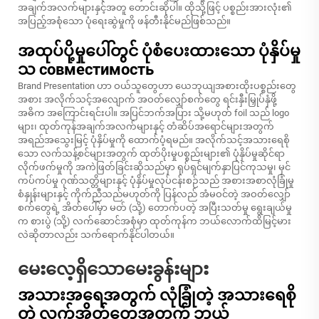
အချက်အလက်များနှင့်အတူ တောင်းဆိုပါ။ ထိုသို့ဖြင့် ပစ္စည်းအားလုံး၏
အပြည့်အစုံသော ပုံရေးဆွဲမှုကို ဖန်တီးနိုင်မည်ဖြစ်သည်။
အထုပ်ပို့မှုပေါ်တွင် ပုံစံပေးထားသော ပုံနှိပ်မှု
သ совместимость
Brand Presentation ဟာ ဝယ်သူတွေဟာ ယေဘုယျအစားထိုးပစ္စည်းတွေ
အစား အလိုက်သင့်အလျောက် အဝတ်လျှော်စက်တွေ ရင်းနှီးမြှုပ်နှံဖို့
အဓိက အကြောင်းရင်းပါ။ အပြင်ဘက်အပြား သို့မဟုတ် foil သည် logo
များ၊ ထုတ်ကုန်အချက်အလက်များနှင့် တံဆိပ်အရောင်များအတွက်
အရည်အသွေးမြင့် ပုံနှိပ်မှုကို ထောက်ပံ့ရမည်။ အလိုက်သင့်အသားရေစို
သော လက်သန့်စင်များအတွက် ထုတ်ပိုးမှုပစ္စည်းများ၏ ပုံနှိပ်မှုဆိုင်ရာ
လိုက်ဖက်မှုကို အကဲဖြတ်ခြင်းဆိုသည်မှာ ရုပ်ရှင်မျက်နှာပြင်ကုသမှု၊ မှင်
ကပ်ကပ်မှု ဂုဏ်သတ္တိများနှင့် ပုံနှိပ်မှုလုပ်ငန်းစဉ်သည် အစားအစာလုံခြုံမှု
စံနှုန်းများနှင့် ကိုက်ညီသည်မဟုတ်ကို ပြန်လည် အံမဝင်တဲ့ အဝတ်လျှော်
စက်တွေရဲ့ အိတ်ပေါ်မှာ မတ် (သို့) တောက်ပတဲ့ အပြီးသတ်မှု ရွေးချယ်မှု
က စားပွဲ (သို့) လက်ဆောင်အစုံမှာ ထုတ်ကုန်က ဘယ်လောက်ထိမြင့်မား
လဲဆိုတာလည်း သက်ရောက်နိုင်ပါတယ်။
မေးလေ့ရှိသောမေးခွန်းများ
အသားအရေအတွက် လုံခြုံတဲ့ အသားရေစို
တဲ့ လက်အိတ်တွေအတွက် ဘယ်