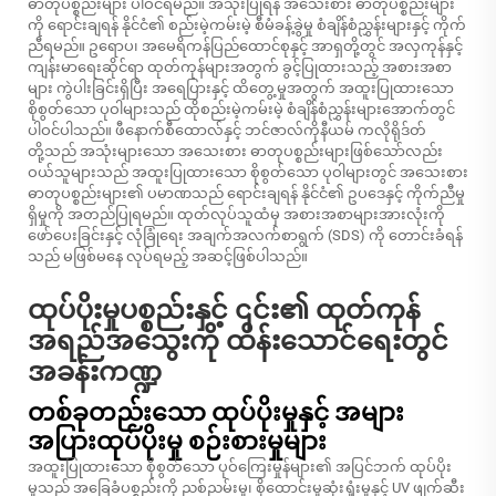
ဓာတုပစ္စည်းများ ပါဝင်ရမည်။ အသုံးပြုရန် အသေးစား ဓာတုပစ္စည်းများ
ကို ရောင်းချရန် နိုင်ငံ၏ စည်းမဲ့ကမ်းမဲ့ စီမံခန့်ခွဲမှု စံချိန်စံညွှန်းများနှင့် ကိုက်
ညီရမည်။ ဥရောပ၊ အမေရိကန်ပြည်ထောင်စုနှင့် အာရှတို့တွင် အလှကုန်နှင့်
ကျန်းမာရေးဆိုင်ရာ ထုတ်ကုန်များအတွက် ခွင့်ပြုထားသည့် အစားအစာ
များ ကွဲပါးခြင်းရှိပြီး အရေပြားနှင့် ထိတွေ့မှုအတွက် အထူးပြုထားသော
စိုစွတ်သော ပုဝါများသည် ထိုစည်းမဲ့ကမ်းမဲ့ စံချိန်စံညွှန်းများအောက်တွင်
ပါဝင်ပါသည်။ ဖီနောက်စီထောလ်နှင့် ဘင်ဇာလ်ကိုနီယမ် ကလိုရိုဒ်တ်
တို့သည် အသုံးများသော အသေးစား ဓာတုပစ္စည်းများဖြစ်သော်လည်း
ဝယ်သူများသည် အထူးပြုထားသော စိုစွတ်သော ပုဝါများတွင် အသေးစား
ဓာတုပစ္စည်းများ၏ ပမာဏသည် ရောင်းချရန် နိုင်ငံ၏ ဥပဒေနှင့် ကိုက်ညီမှု
ရှိမှုကို အတည်ပြုရမည်။ ထုတ်လုပ်သူထံမှ အစားအစာများအားလုံးကို
ဖော်ပေးခြင်းနှင့် လုံခြုံရေး အချက်အလက်စာရွက် (SDS) ကို တောင်းခံရန်
သည် မဖြစ်မနေ လုပ်ရမည့် အဆင့်ဖြစ်ပါသည်။
ထုပ်ပိုးမှုပစ္စည်းနှင့် ၎င်း၏ ထုတ်ကုန်
အရည်အသွေးကို ထိန်းသောင်ရေးတွင်
အခန်းကဏ္ဍ
တစ်ခုတည်းသော ထုပ်ပိုးမှုနှင့် အများ
အပြားထုပ်ပိုးမှု စဉ်းစားမှုများ
အထူးပြုထားသော စိုစွတ်သော ပုဝ်ကြေးမှုန်များ၏ အပြင်ဘက် ထုပ်ပိုး
မှုသည် အခြေခံပစ္စည်းကို ညစ်ညမ်းမှု၊ စိုထောင်းမှုဆုံးရှုံးမှုနှင့် UV ဖျက်ဆီး