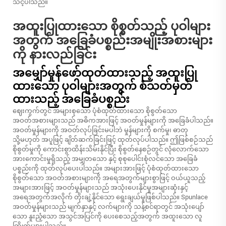
သင့်ပါသည်။
အထူးပြုထားသော စိုစွတ်သည့် ပုဝါများ
အတွက် အခြေခံပစ္စည်းအမျိုးအစားများ
ကို နားလည်ခြင်း
အမျှော်မှုန်ဖော်ထုတ်ထားသည့် အထူးပြု
ထားသော ပုဝါများအတွက် စံသတ်မှတ်
ထားသည့် အခြေခံပစ္စည်း
ဈေးကွက်တွင် အများစုသော ပုံစံထုတ်ထားသော စိုစွတ်သော
အဝတ်အစားများသည် အဓိကအားဖြင့် အဝတ်မှုန်များကို အခြေခံပါသည်။
အဝတ်မှုန်များကို အဝတ်လုပ်ခြင်းမပါဘဲ မှုန်များကို စက်မှု၊ ဓာတု
သို့မဟုတ် အပူဖြင့် ချိတ်ဆက်ခြင်းဖြင့် ထုတ်လုပ်ပါသည်။ ဤဖြစ်စဉ်သည်
စိုစွတ်မှုကို ကောင်းစွာထိန်းသိမ်းနိုင်ပြီး စိုစွတ်နေစဉ်တွင် လုံလောက်သော
အားကောင်းမှုရှိသည့် အမျှတသော နှင့် စုစုပေါင်းစုံလင်သော အခြေခံ
ပစ္စည်းကို ထုတ်လုပ်ပေးပါသည်။ အများအားဖြင့် ပုံစံထုတ်ထားသော
စိုစွတ်သော အဝတ်အစားများကို အရေအတွက်များစွာဖြင့် ဝယ်ယူသည့်
အများအားဖြင့် အဝတ်မှုန်များသည် အသုံးပေးနိုင်မှုအများဆုံးနှင့်
အရေအတွက်အလိုက် တိုးချဲ့နိုင်သော ရွေးချယ်မှုဖြစ်ပါသည်။ Spunlace
အဝတ်မှုန်များသည် မျက်နှာနှင့် လက်များကို သန့်စင်ရာတွင် အသုံးပျော်
သော နူးညံ့သော အသွင်အပြင်ကို ပေးစေသည့်အတွက် အထူးသော လူ
ကြိုက်များပါသည်။