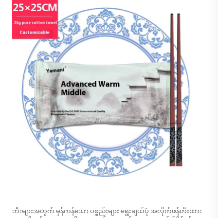
ဘီးများအတွက် မှန်ကန်သော ပစ္စည်းများ ရွေးချယ်ပုံ
အလိုက်ဖန်တီးထား