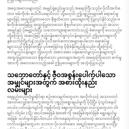
အဝေ့အလေးများတွင် အမျှင်ဖွဲ့စည်းမှုသည် အရေးကြီးသည်။ ပိုလီအက်စ
တာ၊ ဗစ်ကိုးစ်၊ ပေါလီပရောပီလင် သို့မဟုတ် ဤပစ္စည်းများ၏ ရောစပ်မှု
များဖြင့် အထူးပြုထားသော စိုစွတ်သော ပုဝေးများကို ပြုလုပ်နိုင်သည်။ ဗ
စ်ကိုးစ်အခြေပြု အထူးပြုထားသော စိုစွတ်သော ပုဝေးများသည် အသား
အမျှင်နှင့် ပိုမျှော့ပါးပြီး သဘောကျစရာကောင်းသည့် ခံစားမှုကို ပေးသည်။
ထို့ကြောင့် အဆင့်မြင့် ဧည့်ဝန်ဆောင်မှုလုပ်ငန်းများတွင် ဤပုဝေးများကို
နှစ်သက်ကြိုက်နှံ့သည်။ ပိုလီအက်စတာအများစုပါသော ရောစပ်မှု
များသည် ပိုမိုခိုင်မာပြီး ပုပ်စေခြင်းမှ ပိုမိုခံနိုင်ရည်ရှိသည်။ ထို့ကြောင့်
စက်မှုလုပ်ငန်းများ သို့မဟုတ် အစားအစာ ဝန်ဆောင်မှုလုပ်ငန်းများတွင်
အထူးပြုထားသော စိုစွတ်သော ပုဝေးများအတွက် အရေးကြီးသော စက်မှု
အားကို အလေးပေးသည့်အခါ ဤပုဝေးများကို အသုံးပြုသည်။
သဘောတော်နှင့် ဇီဝအစွန်းပေါက်ပါသော
အမျှင်များအတွက် အစားထိုးနည်း
လမ်းများ
ရေရှည်တည်တံ့မှုဆိုင်ရာ စဉ်းစားချက်တွေဟာ အလိုက်သင့် အသားတင်
အဝတ်လျှော်စက်တွေအတွက် ပစ္စည်းရွေးချယ်မှုကို ပိုပိုပြီး ပုံသွင်းနေပါ
တယ်။ ပတ်ဝန်းကျင်ကို ဂရုစိုက်တဲ့ ဈေးကွက်တွေမှာ ဝယ်သူတွေဟာ ဝါး
မျှင်၊ ဝါဂွမ်း (သို့) အပင်အခြေခံ lyocell ကို အခြေခံအုတ်မြစ် ရွေးချယ်မှု
အဖြစ် သတ်မှတ်နိုင်ပါတယ်။ ဝါးကနေထုတ်လုပ်ထားတဲ့ အသားတင်စိုတဲ့
လက်သန့်စင်တွေဟာ သဘာဝ ပိုးသတ်ဆေး အရည်အသွေးတွေ ပေးပြီး