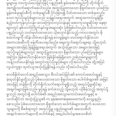
မှုများမှ ကာကွယ်ပေးခြင်းဖြင့် ပစ္စည်း၏ စွမ်းဆောင်ရည်ကို တိုက်ရိုက်
အကျိုးသက်ရောက်စေပါသည်။ အထူးပြုထားသော စိုစွတ်သော ပုဝ်ကြေး
မှုန်တစ်ခုချင်းစီကို တစ်ခုချင်းစီ ပိုင်းခြား၍ ပိတ်ထားသော တစ်ခုတည်း
သော ထုပ်ပိုးမှုပုံစံများသည် သန့်ရှင်းရေးအတွက် အထူးကောင်းမွန်ပြီး
ဧည့်ဝတ်ကုန်လုပ်ငန်း၊ လေကြောင်းလုပ်ငန်းနှင့် ဆေးကုသမှုဆိုင်ရာ နေရာ
များတွင် နှစ်သက်ကြိုက်နှင်းမှုအများဆုံး ပုံစံဖြစ်ပါသည်။ ပိတ်ထားသော
ပစ္စည်းသည် သတ်မှတ်ထားသော သိုလှောင်နိုင်သည့် ကာလအတွင်း စို
ထောင်းမှုကို ထိန်းသိမ်းပေးနိုင်ရန် လေမှုန်များ မဝင်ရောက်နိုင်သော
အတားအဆီးကို ဖန်တီးပေးရပါမည်။ စျေးကွက်ရောင်းချရေး သို့မဟုတ်
အများအားဖြင့် ဖြန့်ဖြူးရေးအတွက် အသုံးပြုသော အများအားဖြင့်
ထုပ်ပိုးမှုပုံစံများတွင် အထူးပြုထားသော စိုစွတ်သော ပုဝ်ကြေးမှုန်များ
အကြား ဖြစ်ပေါ်လာနိုင်သော ဖြစ်နိုင်ခြေရှိသော ညစ်ညမ်းမှုများကို
ကန့်သတ်ပေးနိုင်ရန် အတွင်းထုပ်ပိုးမှုပုံစံများ လိုအပ်ပါသည်။ ထို့အပြင်
လွယ်ကူစွာ ထုတ်ယူအသုံးပြုနိုင်ရန် လည်း လိုအပ်ပါသည်။
လေမီနိတ်ဖလင်အရည်အသွေး၊ စီးလ်အပ်ခြင်း၏ ကောင်းမောင်းမှုနှင့်
ဖဲ့ထုတ်နိုင်မှုတို့သည် ပုံစံပေးထားသော စိုစွတ်သော ပေါက်စ်များ၏ အမြင်
အားဖြင့် တန်ဖိုးကို တိုက်ရိုက်သက်ရောက်မှုရှိသည့် အထုပ်ပို့မှုဆိုင်ရာ
အချက်များဖြစ်သည်။ ဖွင့်ရန် ခက်ခဲသည့် သို့မဟုတ် ယိုစိမ့်သည့် အထုပ်ပို့
မှုသည် အတွင်းရှိ ပေါက်စ်၏ အရည်အသွေးကောင်းမောင်းမှုနှင့် မ
သက်ဆိုင်ဘဲ အသုံးပြုသူ၏ က удовлетворенностьကို လျော့နည်း
စေသည်။ ပုံစံပေးထားသော စိုစွတ်သော ပေါက်စ်များအတွက် ပေးသော
သူများကို စီစစ်ရာတွင် အထုပ်ပို့မှု ပစ္စည်းများ၏ အသေးစိတ်
အချက်အလက်များကို ပေါက်စ်နှင့် အရည်ပါဝင်မှုအသေးစိတ်