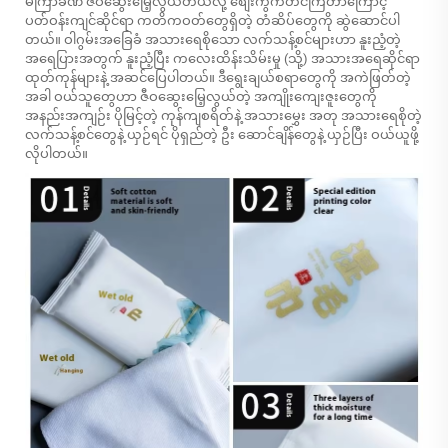
မကြာခဏ ဇီဝဆွေးမြေ့လွယ်တယ်လို့ စျေးကွက်တင်ကြတာကြောင့်
ပတ်ဝန်းကျင်ဆိုင်ရာ ကတိကဝတ်တွေရှိတဲ့ တံဆိပ်တွေကို ဆွဲဆောင်ပါ
တယ်။ ဝါဂွမ်းအခြေခံ အသားရေစိုသော လက်သန့်စင်များဟာ နူးညံ့တဲ့
အရေပြားအတွက် နူးညံ့ပြီး ကလေးထိန်းသိမ်းမှု (သို့) အသားအရေဆိုင်ရာ
ထုတ်ကုန်များနဲ့ အဆင်ပြေပါတယ်။ ဒီရွေးချယ်စရာတွေကို အကဲဖြတ်တဲ့
အခါ ဝယ်သူတွေဟာ ဇီဝဆွေးမြေ့လွယ်တဲ့ အကျိုးကျေးဇူးတွေကို
အနည်းအကျဉ်း ပိုမြင့်တဲ့ ကုန်ကျစရိတ်နဲ့ အသားမွှေး အတု အသားရေစိုတဲ့
လက်သန့်စင်တွေနဲ့ ယှဉ်ရင် ပိုရှည်တဲ့ ဦး ဆောင်ချိန်တွေနဲ့ ယှဉ်ပြီး ဝယ်ယူဖို့
လိုပါတယ်။