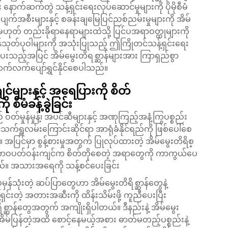
ပြီး နောက်ဆက်တွဲ သန့်ရှင်းရေးလုပ်ဆောင်မှုများကို ပိုမိုစီမံ
ပျက်အစီးများနှင့် စခန်းချမြေပြင်ညစ်ညမ်းမှုများကို အိမ်
ု့မဟုတ် တည်းခိုရာနေရာများထဲသို့ ပြင်ပအရာဝတ္ထုများကို
်သုတ်ပုဝါများကို အသုံးပြုသည့် ဤကြိုတင်သန့်ရှင်းရေး
်းပေးသည့်အပြင် အိမ်မွေးတိရစ္ဆာန်များအား ကြာရှည်စွာ
ု ဆက်လက်ပျော်ရွှင်နိုင်စေပါသည်။
်များနှင့် အရေပြားကို စိတ်
ီမံခန့်ခွဲခြင်း
ဝတ်မှုန်မှုန့်၊ အပင်ဆီများနှင့် အဏုကြည့်အနံ့ကြွပစ္စည်း
သက်ရှူလမ်းကြောင်းဆိုင်ရာ အာရုံခံနိုင်ရည်ကို ဖြစ်ပေါ်စေ
ပြင်မှာ စွန့်စားမှုအတွက် ပြုလုပ်ထားတဲ့ အိမ်မွေးတိရိစ္
ပတ်ဝန်းကျင်က စိတ်တိုစေတဲ့ အရာတွေကို ကာကွယ်ပေး
ယ်။ အသားအရေကို သန့်စင်ပေးခြင်း
ုံမှန်သုံးတဲ့ ဆပ်ပြာတွေဟာ အိမ်မွေးတိရိစ္ဆာန်တွေနဲ့
းတဲ့ အတားအဆီးကို ထိန်းသိမ်းဖို့ ကူညီပေးပြီး
ရိစ္ဆာန်တွေအတွက် အကျိုးရှိပါတယ်။ ဒီနည်းနဲ့
အိမ်မွေး
ာ အိမ်ပြန်တဲ့အထိ စောင့်နေမယ့်အစား ဓာတ်မတည့်ပစ္စည်းနဲ့