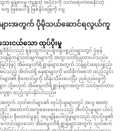
ထွက် စွန့်စားမှု ကျန်တဲ့ အပိုင်းကို သက်ရောက်စေနိုင်တဲ့
တွေ ဖြစ်ပေါ်ဖို့ ဖြစ်နိုင်ခြေကို လျ
ုပုံစံများအတွက် ပိုမိုသယ်ဆောင်ရလွယ်ကူ
 သေးငယ်သော ထုပ်ပိုးမှု
ဇိုင်းသည် စွန်းထွက်လှုပ်ရှားမှုပစ္စည်းများတွင် ပုံမှန်
 အလေးချိန်ကန့်သတ်ချက်များကို အထူးသတိပြုထားပါသည်။
င်းဖြင့် အိမ်မွေးတိရိစ္ဆာန်များအတွက် သန့်ရှင်းရေးပစ္စည်း
ပ်သည့် အိတ်ထဲရှိ နေရာများကို မထိခိုက်စေဘဲ ထည့်သွင်း
များ၏ စိုထောင်မှုကို ထိန်းသိမ်းပေးပြီး ညစ်ညမ်းမှုကို
း သို့မဟုတ် အိမ်မွေးတိရိစ္ဆာန်များအတွက် သတ်မှတ်ထား
ကူစွာ ထည့်သွင်းနိုင်ပါသည်။
အတွက် သုတ်စက်များ၏ ထုပ်ပိုးမှုများတွင် အလွ easily
ပြုရာတွင် အထောက်အကူဖေးဖေးပေးသည့် အိတ်ပိုးမှုများ ပါဝင်
း၊ စိုထောင်မှုနှင့် အပူချိန်ပေါ်လွဲမှုများသည် ထုပ်ပိုးမှု၏
ကောင်းများသော အိမ်မွေးတိရိစ္ဆာန်များအတွက် သုတ်စက်
ုးမို့ခြင်းနည်းပညာများကို အသုံးပြု၍ စွန်းထွက်လှုပ်ရှားမှု