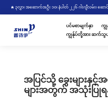
၃လွှာ၊ အဆောက်အဦး ၁၀၊ နံပါတ် ၂၂၆ ဂါးဂျီလမ်း၊ ဆောင်းကျွ
ပင်မစာမျက်နှာ
ကျွ
ကျွန်ုပ်တို့အား ဆက်သွ
အပြင်သို့ ခွေးများနှင
များအတွက် အသုံးပြုရန