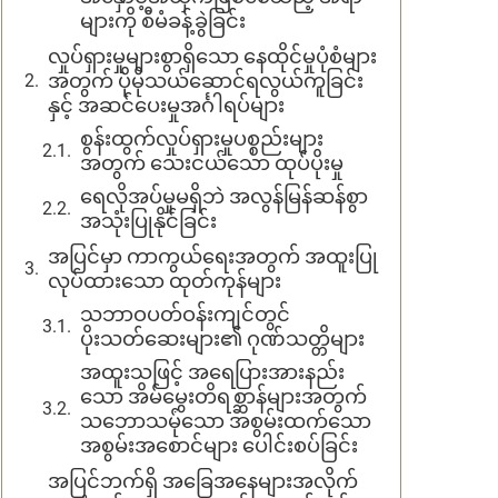
များကို စီမံခန့်ခွဲခြင်း
လှုပ်ရှားမှုများစွာရှိသော နေထိုင်မှုပုံစံများ
အတွက် ပိုမိုသယ်ဆောင်ရလွယ်ကူခြင်း
နှင့် အဆင်ပေးမှုအင်္ဂါရပ်များ
စွန်းထွက်လှုပ်ရှားမှုပစ္စည်းများ
အတွက် သေးငယ်သော ထုပ်ပိုးမှု
ရေလိုအပ်မှုမရှိဘဲ အလွန်မြန်ဆန်စွာ
အသုံးပြုနိုင်ခြင်း
အပြင်မှာ ကာကွယ်ရေးအတွက် အထူးပြု
လုပ်ထားသော ထုတ်ကုန်များ
သဘာဝပတ်ဝန်းကျင်တွင်
ပိုးသတ်ဆေးများ၏ ဂုဏ်သတ္တိများ
အထူးသဖြင့် အရေပြားအားနည်း
သော အိမ်မွေးတိရစ္ဆာန်များအတွက်
သဘောသမ်ုံသော အစွမ်းထက်သော
အစွမ်းအစောင်များ ပေါင်းစပ်ခြင်း
အပြင်ဘက်ရှိ အခြေအနေများအလိုက်