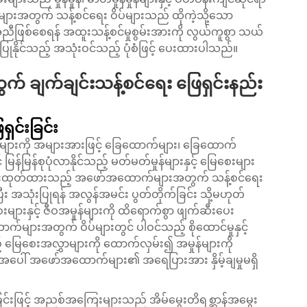
များအတွက် သန့်စင်ရေး ဝိပ်များသည် ထိုကဲ့သို့သော
ြစ်စေရန် အထူးသန့်စင်မှုစွမ်းအားကို လွယ်ကူစွာ သယ်
းပြုနိုင်သည့် အသုံးဝင်သည့် ပုံစံဖြင့် ပေးထားပါသည်။
် ချက်ချင်းသန့်စင်ရေး ဖြေရှင်းနည်း
ြေရှင်းခြင်း
ျားကို အများအားဖြင့် ခြေထောက်များ၊ ခြေထောက်
ြန်မြန်စုပုံလာနိုင်သည့် မတ်မတ်မှုန်များနှင့် မြေစေးများ
ိုင်းထုတ်ထားသည့် အဖော်အထောက်များအတွက် သန့်စင်ရေး
ြီး အသုံးပြုရန် အလွန်အမင်း ပွတ်တိုက်ခြင်း သို့မဟုတ်
များနှင့် ဇီဝအမှုန်များကို ထိရောက်စွာ ဖျက်ဆီးပေး
းအတွက် ဝိပ်များတွင် ပါဝင်သည့် စိုထောင်မှုနှင့်
မြေစေးအလွှာများကို ထောက်လှမ်း၍ အမှုန်များကို
ို့အပေါ် အဖော်အထောက်များ၏ အရေပြားအား နှိမ့်ချမှုမရှိ
ြုခြင်းဖြင့် အညစ်အကြေးများသည် အိမ်မွေးတိရစ္ဆာန်အမွေး