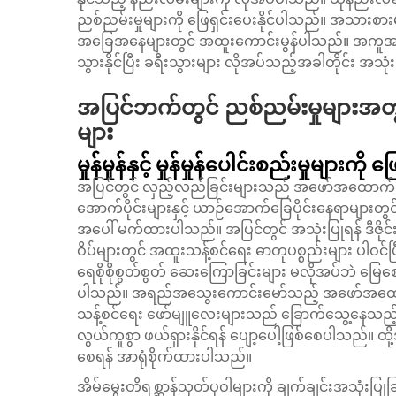
ညစ်ညမ်းမှုများကို ဖြေရှင်းပေးနိုင်ပါသည်။ အသားစား
အခြေအနေများတွင် အထူးကောင်းမွန်ပါသည်။ အကူအညီဖ
သွားနိုင်ပြီး ခရီးသွားများ လိုအပ်သည့်အခါတိုင်း အသုံ
အပြင်ဘက်တွင် ညစ်ညမ်းမှုများအတွက
များ
မှုန်မှုန်နှင့် မှုန်မှုန်ပေါင်းစည်းမှုများကို ဖ
အပြင်တွင် လှည့်လည်ခြင်းများသည် အဖော်အထောက်မ
အောက်ပိုင်းများနှင့် ယာဉ်အောက်ခြေပိုင်းနေရာများတွင် မ
အပေါ် မက်ထားပါသည်။ အပြင်တွင် အသုံးပြုရန် ဒီဇ
ဝိပ်များတွင် အထူးသန့်စင်ရေး ဓာတုပစ္စည်းများ ပါဝင်ပ
ရေစိုစိုစွတ်စွတ် ဆေးကြောခြင်းများ မလိုအပ်ဘဲ မြေစေး
ပါသည်။ အရည်အသွေးကောင်းမော်သည့် အဖော်အထောက်မျာ
သန့်စင်ရေး ဖော်မျူလေးများသည် ခြောက်သွေ့နေသည့် 
လွယ်ကူစွာ ဖယ်ရှားနိုင်ရန် ပျော့ပေါ့ဖြစ်စေပါသည်။ ထ
စေရန် အာရုံစိုက်ထားပါသည်။
အိမ်မွေးတိရစ္ဆာန်သုတ်ပုဝါများကို ချက်ချင်းအသုံးပ