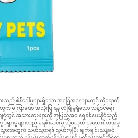
းသည် စိန်ခေါ်မှုများရှိသော အခြေအနေများတွင် ထိရောက်
ွက် မကြာခဏ အသုံးပြုရန် လုံခြုံမှုရှိသော သန့်စင်ရေး
ကျင်တွင် အသားစားများကို အပြည့်အဝ ရေခါးပေးနိုင်သည့်
လှုပ်ရှားမှုများသည် ရေစီးဆင်းမှု သို့မဟုတ် အသေးစိတ်အမှု
သွားအတွက် သယ်သွားရန် လွယ်ကူပြီး ချက်ချင်းသန့်စင်
းသည် မှုန်မှုန်၊ ဓာတ်မှုန်မှုန်များနှင့် ပတ်ဝန်းကျင်ဆိုင်ရာ