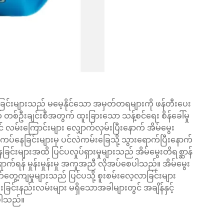
့လာခြင်းများသည် မမေ့နိုင်သော အမှတ်တရများကို ဖန်တီးပေး
 တစ်ဦးချင်းစီအတွက် ထူးခြားသော သန့်စင်ရေး စိန်ခေါ်မှု
င် လမ်းကြောင်းများ လျှောက်လှမ်းပြီးနောက် အိမ်မွေး
ကပ်နေခြင်းများမှ ပင်လဲကမ်းခြေသို့ သွားရောက်ပြီးနောက်
ြင်းများအထိ ပြင်ပလှုပ်ရှားမှုများသည် အိမ်မွေးတိရစ္ဆာန်
ောက်ရန် မှုန်းမှုန်းမှု အကူအညီ လိုအပ်စေပါသည်။ အိမ်မွေး
်တွေ့ကျမှုများသည် ပြင်ပသို့ စူးစမ်းလေ့လာခြင်းများ
်းနည်းလမ်းများ မရှိသောအခါများတွင် အချိန်နှင့်
ေပါသည်။