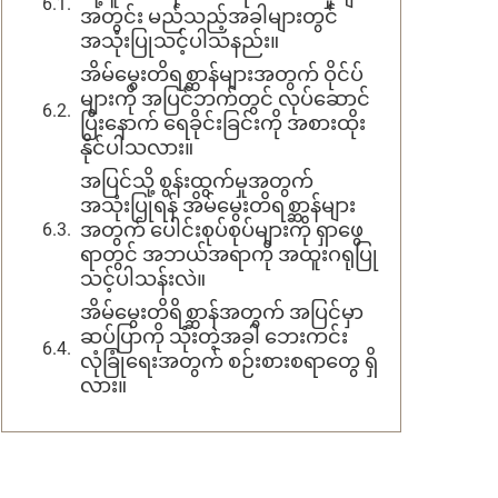
အတွင်း မည်သည့်အခါများတွင်
အသုံးပြုသင့်ပါသနည်း။
အိမ်မွေးတိရစ္ဆာန်များအတွက် ဝိုင်ပ်
များကို အပြင်ဘက်တွင် လုပ်ဆောင်
ပြီးနောက် ရေခိုင်းခြင်းကို အစားထိုး
နိုင်ပါသလား။
အပြင်သို့ စွန်းထွက်မှုအတွက်
အသုံးပြုရန် အိမ်မွေးတိရစ္ဆာန်များ
အတွက် ပေါင်းစုပ်စုပ်များကို ရှာဖွေ
ရာတွင် အဘယ်အရာကို အထူးဂရုပြု
သင့်ပါသန်းလဲ။
အိမ်မွေးတိရိစ္ဆာန်အတွက် အပြင်မှာ
ဆပ်ပြာကို သုံးတဲ့အခါ ဘေးကင်း
လုံခြုံရေးအတွက် စဉ်းစားစရာတွေ ရှိ
လား။