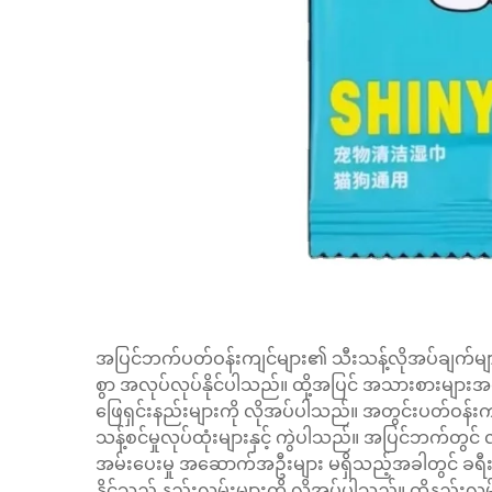
အပြင်ဘက်ပတ်ဝန်းကျင်များ၏ သီးသန့်လိုအပ်ချက်မျာ
စွာ အလုပ်လုပ်နိုင်ပါသည်။ ထို့အပြင် အသားစားများအတ
ဖြေရှင်းနည်းများကို လိုအပ်ပါသည်။ အတွင်းပတ်ဝန်း
သန့်စင်မှုလုပ်ထုံးများနှင့် ကွဲပါသည်။ အပြင်ဘက်တွင် 
အမ်းပေးမှု အဆောက်အဦးများ မရှိသည့်အခါတွင် ခရီး
နိုင်သည့် နည်းလမ်းများကို လိုအပ်ပါသည်။ ထိုနည်းလမ်းမျာ