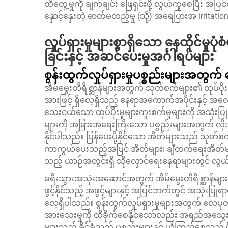
ထိတွေ့မှုကို ချက်ချင်း ဖြေရှင်းဖို့ လွယ်ကူစေပြီး အပြင်
နှောင့်နှေးတဲ့ ဓာတ်မတည့်မှု (သို့) အရေပြားအ irritation 
လှုပ်ရှားမှုများစွာရှိသော နေထိုင်မှ
ခြင်းနှင့် အဆင်ပေးမှုအင်္ဂါရပ်များ
စွန်းထွက်လှုပ်ရှားမှုပစ္စည်းများအတွက်
အိမ်မွေးတိရိစ္ဆာန်များအတွက် သုတ်စက်များ၏ ထုပ်ပိုးမှုဒီ
အားဖြင့် ရှိလေ့ရှိသည့် နေရာအကောက်အပိုင်းနှင့်
သေးငယ်သော ထုပ်ပိုးမှုများကူးစက်မှုများကို အသုံးပြုခြ
များကို အခြားအရေးကြီးသော ပစ္စည်းများအတွက် လိုအ
နိုင်ပါသည်။ ပြန်ပေးပို့နိုင်သော အိတ်များသည် သုတ်စက်
ကာကွယ်ပေးသည့်အပြင် အိတ်များ၊ ချီတက်ရေးအိတ်မျာ
သည့် ယာဉ်အတွင်းရှိ သိုလှောင်ရေးနေရာများတွင် လွယ်
ခရီးသွားအသုံးအဆောင်အတွက် အိမ်မွေးတိရိစ္ဆာန်များ
ဖွင့်နိုင်သည့် အဖွင့်များနှင့် အပြင်ဘက်တွင် အသုံး
လေ့ရှိပါသည်။ စွန်းထွက်လှုပ်ရှားမှုများအတွက် လေပုတ်ခြင်
အားသေးမှုကို ထိခိုက်စေနိုင်သော်လည်း အရည်အသွေး
များသည် ခိုင်ခံ့သည့် ပစ္စည်းများနှင့် ယုံကြည်စေသည့် ပိ