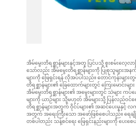
အိမ်မွေးတိရစ္ဆာန်များနှင့်အတူ ပြင်ပသို့ စူးစမ်းလေ
သော်လည်း အိမ်မွေးတိရစ္ဆာန်များကို ပြုစုသူများအနက်
များကို ဖြေရှင်းရန် လိုအပ်ပါသည်။ တောင်ကုန်းများတွ
တိရစ္ဆာန်များ၏ ခြေထောက်များတွင် ကြေးမောင်းများ 
အိမ်မွေးတိရစ္ဆာန်များ၏ အမွေးများတွင် သဲများ ကပ်နေခ
များကို ယာဉ်များ သို့မဟုတ် အိမ်များသို့ ပြန်လည်ဝင်ရ
တိရစ္ဆာန်များအတွက် ဝိုင်ပ်များ၏ အဆင်ပေးမှုနှင့် လက
အတွက် အရေးကြီးသော အဖော်ဖြစ်စေပါသည်။ ရေချိုးခြင
တစ်ပါတည်း သန့်စင်ရေး ဖြေရှင်းနည်းများကို ပေးစ