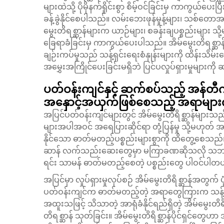
များထဲသို့ ပိုမိုနက်ရှိုင်းစွာ စိမ့်ဝင်ခြင်းမှ ကာကွယ်ပေး
ခန့်ခွဲနိုင်စေပါသည်။ လမ်းဘေးဖုန်မှုန့်များ၊ သစ်တောအ
မွေးတိရစ္ဆာန်များက ယာဉ်များ၊ စခန်းချပစ္စည်းများ သိ
ခြေရာခံခြင်းမှ ကာကွယ်ပေးပါသည်။ အိမ်မွေးတိရစ္ဆာန
ချဉ်းကပ်မှုသည် သန့်ရှင်းရေးစံနှုန်းများကို ထိန်းသိမ
အမွှေးအကြိုင်ပေးခြင်းမရှိဘဲ ပြင်ပလှုပ်ရှားမှုများကိ
ပတ်ဝန်းကျင်နှင့် ဆက်စပ်သည့် အန်တီဂျင
အနှောင့်အယှက်ဖြစ်စေသည့် အရာများကို စ
အပြင်ပတ်ဝန်းကျင်များတွင် အိမ်မွေးတိရိစ္ဆာန်များသည် 
များအပါအဝင် အရေပြားဆိုင်ရာ တုံ့ပြန်မှု သို့မဟုတ် အ
နိုင်သော ဓာတ်မတည့်ပစ္စည်းများစွာကို ထိတွေ့စေသည်။ အ
ဆာန် လက်သည်းဆေးတွေမှာ မကြာခဏဆိုသလို သဘာဝ
ရင်း သာမန် ဓာတ်မတည့်စေတဲ့ ပစ္စည်းတွေ ပါဝင်ပါတ
အပြင်မှာ လှုပ်ရှားမှုလုပ်စဉ် အိမ်မွေးတိရိစ္ဆာန်အတွက် ပ
ပတ်ဝန်းကျင်က ဓာတ်မတည့်တဲ့ အရာတွေကြားက သန့်ရှင်
အထူးသဖြင့် သိသာတဲ့ အာရုံခံနိုင်ရည်ရှိတဲ့ အိမ်မွေးတိ
တိရစ္ဆာန် သုတ်ခြင်း။
အိမ်မွေးတိရိစ္ဆာန်ပိုင်ရှင်တွေဟ