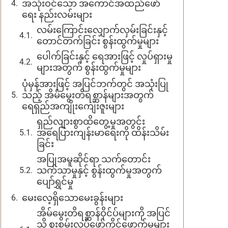
အသုံးဝင်သော အကောင်အထည်ဖော်
ရေး နည်းလမ်းများ
လမ်းကြောင်းလျှောက်လှမ်းခြင်းနှင့်
တောင်တက်ခြင်း စွန်းထွက်မှုများ
ပေါက်ခြင်းနှင့် ရေအားဖြင့် လှုပ်ရှားမှု
များအတွက် စွန်းထွက်မှုများ
ပုံမှန်အားဖြင့် အပြင်ဘက်တွင် အသုံးပြု
သည့် အိမ်မွေးတိရစ္ဆာန်များအတွက်
ရေရှည်အကျိုးကျေးဇူးများ
ရှည်လျားစွာထိတွေ့မှုအတွင်း
အရေပြားကျန်းမာရေးကို ထိန်းသိမ်း
ခြင်း
အပြုအမူဆိုင်ရာ သက်တောင်း
သက်သာမှုနှင့် စွန်းထွက်မှုအတွက်
ပျော်ရွှင်မှု
မေးလေ့ရှိသောမေးခွန်းများ
အိမ်မွေးတိရစ္ဆာန်ဝိုင်ပ်များကို အပြင်
သို့ စူးစမ်းလုပ်ဖော်ကိုင်ဖောက်မှုများ