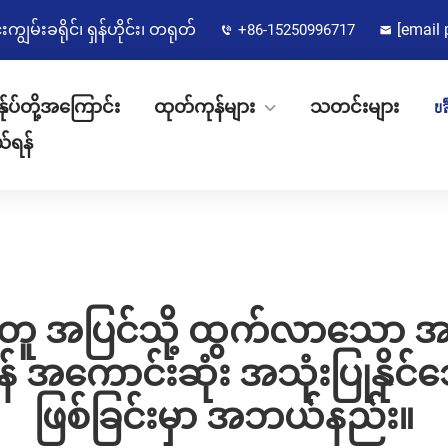
မ်းခရိုင်၊ ရှန်ဟိုင်း၊ တရုတ်
[email 
+86-15250996717
န်ုပ်တို့အကြောင်း
ထုတ်ကုန်များ
သတင်းများ
บล
ယ်ရန်
့်အတူ အပြင်သို့ ထွက်လာသော အဖြ
် အကောင်းဆုံး အသုံးပြုနို
ဖြစ်ခြင်းမှာ အဘယ်နည်း။