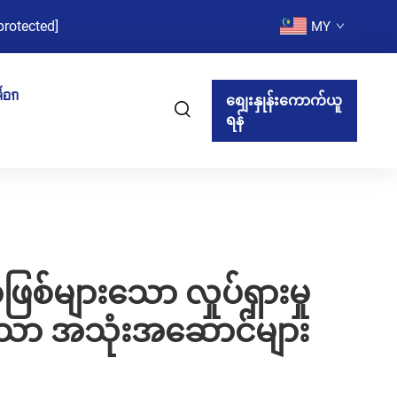
protected]
MY
็อก
စျေးနှုန်းကောက်ယူ
ရန်
စ်များသော လှုပ်ရှားမှု
င်သော အသုံးအဆောင်များ