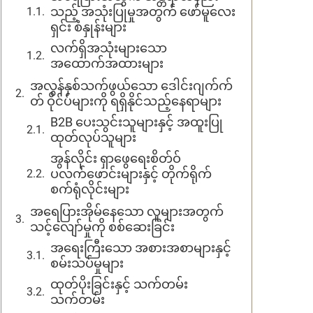
သည့် အသုံးပြုမှုအတွက် ဖော်မူလေး
ရှင်း စံနှုန်းများ
လက်ရှိအသုံးများသော
အထောက်အထားများ
အလွန်နှစ်သက်ဖွယ်သော ဒေါင်းဂျက်က်
တ် ဝိုင်ပ်များကို ရရှိနိုင်သည့်နေရာများ
B2B ပေးသွင်းသူများနှင့် အထူးပြု
ထုတ်လုပ်သူများ
အွန်လိုင်း ရှာဖွေရေးစိတ်ဝ်
ပလက်ဖောင်းများနှင့် တိုက်ရိုက်
စက်ရုံလိုင်းများ
အရေပြားအိုမ်နေသော လူများအတွက်
သင့်လျော်မှုကို စစ်ဆေးခြင်း
အရေးကြီးသော အစားအစာများနှင့်
စမ်းသပ်မှုများ
ထုတ်ပိုးခြင်းနှင့် သက်တမ်း
သက်တမ်း