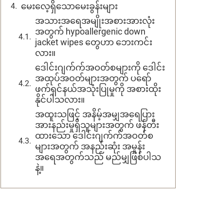
မေးလေ့ရှိသောမေးခွန်းများ
အသားအရေအမျိုးအစားအားလုံး
အတွက် hypoallergenic down
jacket wipes တွေဟာ ဘေးကင်း
လား။
ဒေါင်းဂျက်က်အဝတ်စများကို ဒေါင်း
အထုပ်အဝတ်များအတွက် ပရော်
ဖက်ရှင်နယ်အသုံးပြုမှုကို အစားထိုး
နိုင်ပါသလား။
အထူးသဖြင့် အနိမ့်အမျှအရေပြား
အားနည်းမှုရှိသူများအတွက် ဖန်တီး
ထားသော ဒေါင်းဂျက်က်အဝတ်စ
များအတွက် အနည်းဆုံး အမှုန်း
အရေအတွက်သည် မည်မျှဖြစ်ပါသ
နဲ့။