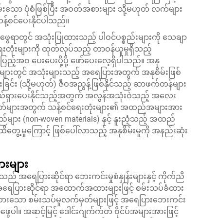
်းသော ပုံစံဖြစ်ပြီး အဝတ်အစားများ သို့မဟုတ် လက်များ
့်စင်ပေးနိုင်ပါသည်။
ာဖွေရာတွင် အသုံးပြုထားသည့် ပါဝင်ပစ္စည်းများကို သေချာ
တုံးများကို ထုတ်လုပ်သည့် တာဝန်ယူမှုရှိသည့်
ြည့်အဝ ပေးပေးပို့ပို့ ဖော်ပေးလေ့ရှိပါသည်။ အနု
းများတွင် အသုံးများသည့် အရေပြားအတွက် အနုစိမ်းဖြစ်
်း (သို့မဟုတ်) ဇီဝအညွန့်ဖြစ်နိုင်သည့် ဆာဖက်တန်များ
ု ဖယ်ရှားပေးနိုင်သည့်အတွက် အလွန်အသုံးဝဲသည့် အလေး
ျက်က်တ်များအတွက် သန့်စင်ရေးတုံးများ၏ အထည်အများအား
ား (non-woven materials) နှင့် နူးညံ့သည့် အထည်
ိတွေ့မှုကြောင့် ဖြစ်ပေါ်လာသည့် အနုစိမ်းမှုကို အနည်းဆုံး
းများ
 အရေပြားဆိုင်ရာ ဘေးကင်းမှုစံနှုန်းများနှင့် ကိုက်ညီ
ပြားဆိုင်ရာ အထောက်အထားများဖြင့် စမ်းသပ်ခံထား
ြုထားသော စမ်းသပ်မှုလက်မှတ်များဖြင့် အရေပြားဘေးကင်း
ဖွေပါ။ အဆင့်မြင့် ဒေါင်းဂျက်က်တ် ဝိုင်ပ်အများအားဖြင့်