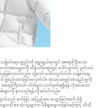
့်စင်ရေးပစ္စည်းကို ရွေးချယ်ရာတွင် အရေးကြီးသော
်အစားများကို ထိန်းသိမ်းရာတွင်
ဒေါင်ဂျာကင် ပွတ်သပ်
ခုဖြစ်လာပါသည်။ သို့သော် ဒေါင်းဂျက်က်တ် သန့်စင်ရေး
ဖွဲ့စည်းထားခြင်းမဟုတ်ပါ။ အသားအမျှင်အားနည်းမှုကို
းရန် အရေးကြီးသော ပါဝါများ၊ လက်မှတ်ရရှိရန် လိုအပ်သော
မြစ်များကို နားလည်ရန် လိုအပ်ပါသည်။
ွက်သည် စက်ဖြင့် အပြည့်အဝ လျှေးခြင်းထက် ပိုမို
းများကို စားသုံးသူများက ပိုမိုရှာဖွေလာခြင်းကြောင့် သိသိ