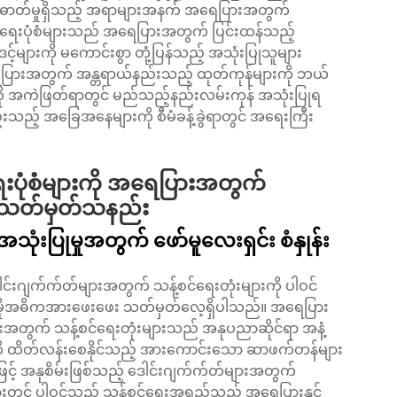
းဓာတ်မှုရှိသည့် အရာများအနက် အရေပြားအတွက်
်ရေးပုံစံများသည် အရေပြားအတွက် ပြင်းထန်သည့်
့်များကို မကောင်းစွာ တုံ့ပြန်သည့် အသုံးပြုသူများ
ြားအတွက် အန္တရာယ်နည်းသည့် ထုတ်ကုန်များကို ဘယ်
ျားကို အကဲဖြတ်ရာတွင် မည်သည့်နည်းလမ်းကုန် အသုံးပြုရ
သည့် အခြေအနေများကို စီမံခန့်ခွဲရာတွင် အရေးကြီး
းပုံစံများကို အရေပြားအတွက်
ိုသတ်မှတ်သနည်း
းပြုမှုအတွက် ဖော်မူလေးရှင်း စံနှုန်း
င်းဂျက်က်တ်များအတွက် သန့်စင်ရေးတုံးများကို ပါဝင်
 ပိုမိုအဓိကအားဖေးဖေး သတ်မှတ်လေ့ရှိပါသည်။ အရေပြား
အတွက် သန့်စင်ရေးတုံးများသည် အနုပညာဆိုင်ရာ အနံ့
ကို ထိတ်လန်းစေနိုင်သည့် အားကောင်းသော ဆာဖက်တန်များ
် အနုစိမ်းဖြစ်သည့် ဒေါင်းဂျက်က်တ်များအတွက်
းတွင် ပါဝင်သည့် သန့်စင်ရေးအရည်သည် အရေပြားနှင့်