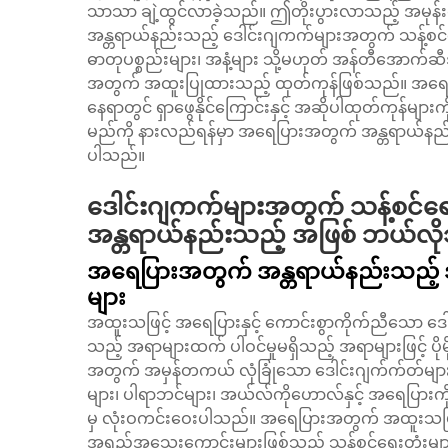
သာသာ ချဲ့ထွင်လာခဲ့သည်။ ဤတိုးပွားလာသည့် အမုန်
အန္တရာယ်နည်းသည့် ဒေါင်းဂျကက်များအတွက် သန့်စင
ဓာတုပစ္စည်းများ၊ အနံ့များ သို့မဟုတ် အန်တီအောက်ဆီဒင
အတွက် အထူးပြုထားသည့် ထုတ်ကုန်ဖြစ်သည်။ အရေပ
နေရာတွင် ရှာဖွေနိုင်ကြောင်းနှင့် အဆိုပါထုတ်ကုန်မ
မည်ကို နားလည်ရန်မှာ အရေပြားအတွက် အန္တရာယ်နည်း
ပါသည်။
ဒေါင်းဂျကက်များအတွက် သန့်စင်ရေ
အန္တရာယ်နည်းသည့် အဖြစ် ဘယ်လ
အရေပြားအတွက် အန္တရာယ်နည်းသည့် အသုံ
များ
အထူးသဖြင့် အရေပြားနှင့် ကောင်းစွာကိုက်ညီသော ဒေါ
သည့် အရာများထက် ပါဝင်မှုမရှိသည့် အရာများဖြင့်
အတွက် အမှန်တကယ် လုံခြုံသော ဒေါင်းဂျက်က်တ်များ
များ၊ ပါရာဘင်များ၊ အယ်လ်ကိုဟောလ်နှင့် အရေပြား
မှ လုံးဝကင်းဝေးပါသည်။ အရေပြားအတွက် အထူးသဖြင့
အရည်အသွေးကောင်းများဖြစ်သည့် သန့်စင်ရေးတုံးမျာ