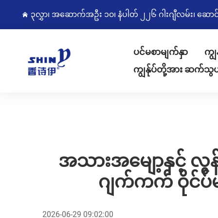
၃လွှာ၊ အဆောက်အဦး ၁၀၊ နံပါတ် ၂၂၆ ဂါးဂျီလမ်း၊ ဆောင်းကျွ
ပင်မစာမျက်နှာ
ကျွ
ကျွန်ုပ်တို့အား ဆက်သွ
အသားအမျော့နှင့် လွန
ဂျက်ကက် ဝိုင်ပ်
2026-06-29 09:02:00