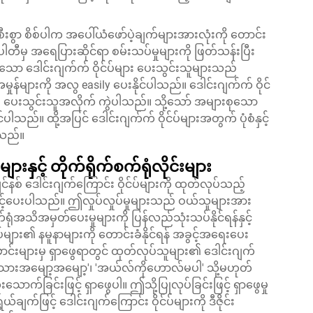
စီးစွာ စိစ်ပါက အပေါ်ယံဖော်ပဲ့ချက်များအားလုံးကို တောင်း
ါတီမှ အရေပြားဆိုင်ရာ စမ်းသပ်မှုများကို ဖြတ်သန်းပြီး
ရသော ဒေါင်းဂျက်က် ဝိုင်ပ်များ ပေးသွင်းသူများသည်
ုန်များကို အလွ easily ပေးနိုင်ပါသည်။ ဒေါင်းဂျက်က် ဝိုင်
ေးသွင်းသူအလိုက် ကွဲပါသည်။ သို့သော် အများစုသော
သည်။ ထို့အပြင် ဒေါင်းဂျက်က် ဝိုင်ပ်များအတွက် ပုံစံနှင့်
ပါသည်။
းနှင့် တိုက်ရိုက်စက်ရုံလိုင်းများ
နစ် ဒေါင်းဂျက်ကြောင်း ဝိုင်ပ်များကို ထုတ်လုပ်သည့်
်ခွင့်ပေးပါသည်။ ဤလှုပ်လှုပ်မှုများသည် ဝယ်သူများအား
ုံအသိအမှတ်ပေးမှုများကို ပြန်လည်သုံးသပ်နိုင်ရန်နှင့်
ပ်များ၏ နမူနာများကို တောင်းခံနိုင်ရန် အခွင့်အရေးပေး
င်းများမှ ရှာဖွေရာတွင် ထုတ်လုပ်သူများ၏ ဒေါင်းဂျက်
 'အသားအမျော့အမျော့'၊ 'အယ်လ်ကိုဟောလ်မပါ' သို့မဟုတ်
က်ခြင်းဖြင့် ရှာဖွေပါ။ ဤသို့ပြုလုပ်ခြင်းဖြင့် ရှာဖွေမှု
်ဖြင့် ဒေါင်းဂျက်ကြောင်း ဝိုင်ပ်များကို ဒီဇိုင်း