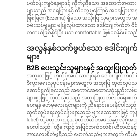
ပတ်ဝန်းကျင်နေရာနှင့် ကိုက်ညီသော အထောက်အထာ
များသည် အရေပြားနှင့် ထိတွေ့မှုကြောင့် အရေပြားအန
ဖြစ်ခြင်း (Eczema) ရှိသော အသုံးပြုသူများအတွ
စမ်းသပ်မှုများ မပြုလုပ်ထားသော ဒေါင်းဂျက်က်တ် ဝိုင်ပ
တကယ်ဖြစ်နိုင်ပြီး မသ comfortable ဖြစ်စေနိုင်ပါသည
အလွန်နှစ်သက်ဖွယ်သော ဒေါင်းဂျက်က်တ
များ
B2B ပေးသွင်းသူများနှင့် အထူးပြုထုတ်
အထူးသဖြင့် ဟိုက်ပိုအယ်လာဂျင်နစ် ဒေါင်းဂျက်က်တ် ဝို
စီးပွားရေးလုပုပ်ငန်းများအတွက် အထူးပြုထုတ်လုပ်သည့် ဝိ
ဆောင်ရွက်ခြင်းသည် အကောင်အထောင်ဆုံးနည်းလမ်းဖြစ
များစွာဖြင့် ထုတ်လုပ်သည့် အထူးပြုထုတ်လုပ်ရေးစက
ပေးရန် ဖော်မူလေးရှင်းများကို ညှိနောင်းပေးနိုင်ပါသည်
ထုတ်လုပ်ရေးလုပ်ငန်းများသည် များသောအားဖြင့် ကုန်
label) သို့မဟုတ် ကုန်အမှတ်တံဆိပ်အမည်နှင့် လိုဂိုအထ
ပေးပါသည်။ ထို့ကြောင့် အပြင်ဘက်ဝတ်စုံ၊ ဟိုတယ်နှ
အားလေးစိတ်မှုရှိသည့် ဖောက်သည်များအတွက် ကိုယ်ပိ