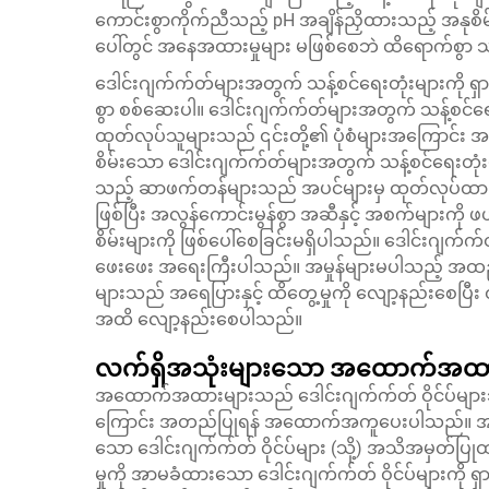
ကောင်းစွာကိုက်ညီသည့် pH အချိန်ညှိထားသည့် အနုစိမ
ပေါ်တွင် အနေအထားမှုများ မဖြစ်စေဘဲ ထိရောက်စွာ သန
ဒေါင်းဂျက်က်တ်များအတွက် သန့်စင်ရေးတုံးများကို ရှ
စွာ စစ်ဆေးပါ။ ဒေါင်းဂျက်က်တ်များအတွက် သန့်စင်ရေး
ထုတ်လုပ်သူများသည် ၎င်းတို့၏ ပုံစံများအကြောင်း အပ
စိမ်းသော ဒေါင်းဂျက်က်တ်များအတွက် သန့်စင်ရေးတုံ
သည့် ဆာဖက်တန်များသည် အပင်များမှ ထုတ်လုပ်ထားခြင
ဖြစ်ပြီး အလွန်ကောင်းမွန်စွာ အဆီနှင့် အစက်များကိ
စိမ်းများကို ဖြစ်ပေါ်စေခြင်းမရှိပါသည်။ ဒေါင်းဂ
ဖေးဖေး အရေးကြီးပါသည်။ အမှုန်များမပါသည့် အထည်မျ
များသည် အရေပြားနှင့် ထိတွေ့မှုကို လျော့နည်းစေပြီး ထ
အထိ လျော့နည်းစေပါသည်။
လက်ရှိအသုံးများသော အထောက်အထာ
အထောက်အထားများသည် ဒေါင်းဂျက်က်တ် ဝိုင်ပ်များသည်
ကြောင်း အတည်ပြုရန် အထောက်အကူပေးပါသည်။ အရေ
သော ဒေါင်းဂျက်က်တ် ဝိုင်ပ်များ (သို့) အသိအမှတ်ပ
မှုကို အာမခံထားသော ဒေါင်းဂျက်က်တ် ဝိုင်ပ်များကို ရှာ