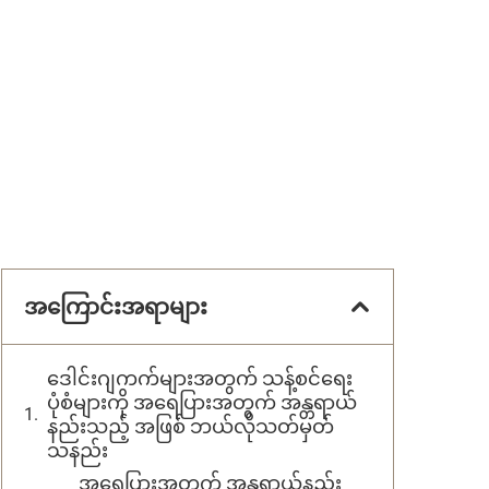
အကြောင်းအရာများ
ဒေါင်းဂျကက်များအတွက် သန့်စင်ရေး
ပုံစံများကို အရေပြားအတွက် အန္တရာယ်
နည်းသည့် အဖြစ် ဘယ်လိုသတ်မှတ်
သနည်း
အရေပြားအတွက် အန္တရာယ်နည်း