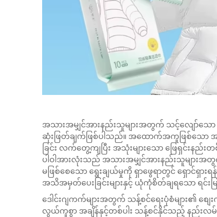
အသားအမျှင်အားနည်းသူများအတွက် သင့်လျော်သော သန
ဆုံးဖြတ်ချက်ဖြစ်ပါသည်။ အထောက်အကူဖြစ်သော အဝတ
ခြင်း
လက်တွေ့ကျပြီး အသုံးများသော ဖြေရှင်းနည်းတစ်
ပါဝါအားလုံးသည် အသားအမျှင်အားနည်းသူများအတွက် 
မဖြစ်စေသော ရွေးချယ်မှုကို ရှာဖွေရာတွင် ရှောင်ရှာ
အသိအမှတ်ပေးခြင်းများနှင့် ယုံကုံစိတ်ချရသော ရင်း
ဒေါင်းဂျကက်များအတွက် သန့်စင်ရေးပုံစံများ၏ စျေးက
လွယ်ကူစွာ အချိန်နှင့်တစ်ပါး သန့်စင်နိုင်သည့် နည်းလမ်