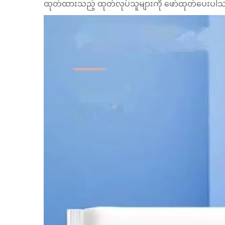
ထုတ်ထားသည့် ထုတ်လုပ်သူများကို ဖော်ထုတ်ပေးပါ