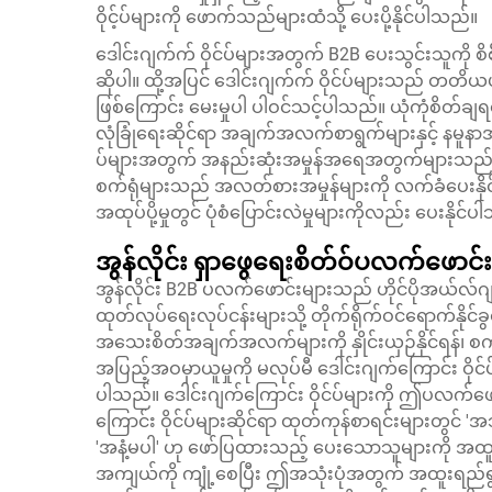
ဝိုင့်ပ်များကို ဖောက်သည်များထံသို့ ပေးပို့နိုင်ပါသည်။
ဒေါင်းဂျက်က် ဝိုင်ပ်များအတွက် B2B ပေးသွင်းသူကို စိ
ဆိုပါ။ ထို့အပြင် ဒေါင်းဂျက်က် ဝိုင်ပ်များသည် တတိယပ
ဖြစ်ကြောင်း မေးမှုပါ ပါဝင်သင့်ပါသည်။ ယုံကုံစိတ်ချ
လုံခြုံရေးဆိုင်ရာ အချက်အလက်စာရွက်များနှင့် နမူနာအမှ
ပ်များအတွက် အနည်းဆုံးအမှုန်အရေအတွက်များသည် ပ
စက်ရုံများသည် အလတ်စားအမှုန်များကို လက်ခံပေးနိုင်ပါ
အထုပ်ပို့မှုတွင် ပုံစံပြောင်းလဲမှုများကိုလည်း ပေးနိုင်
အွန်လိုင်း ရှာဖွေရေးစိတ်ဝ်ပလက်ဖောင်းမျာ
အွန်လိုင်း B2B ပလက်ဖောင်းများသည် ဟိုင်ပိုအယ်လ်ဂျင်
ထုတ်လုပ်ရေးလုပ်ငန်းများသို့ တိုက်ရိုက်ဝင်ရောက်နိုင
အသေးစိတ်အချက်အလက်များကို နှိုင်းယှဉ်နိုင်ရန်၊ စက်ရ
အပြည့်အဝမှာယူမှုကို မလုပ်မီ ဒေါင်းဂျက်ကြောင်း ဝိုင်
ပါသည်။ ဒေါင်းဂျက်ကြောင်း ဝိုင်ပ်များကို ဤပလက်ဖော
ကြောင်း ဝိုင်ပ်များဆိုင်ရာ ထုတ်ကုန်စာရင်းများတွင်
'အနံ့မပါ' ဟု ဖော်ပြထားသည့် ပေးသောသူများကို အထူးသော
အကျယ်ကို ကျုံ့စေပြီး ဤအသုံးပုံအတွက် အထူးရည်ရွယ်ချက