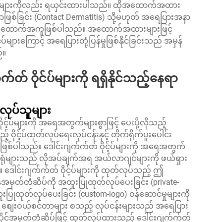
းများကိုလည်း ရယှင်းထားပါသည်။ ထိုအထောက်အထား
ာဖြစ်ခြင်း (Contact Dermatitis) သို့မဟုတ် အရေပြားအနာ
က် အထောက်အကူဖြစ်ပါသည်။ အထောက်အထားများဖြင့်
်များကြောင့် အရေပြားတုံ့ပြန်မှုဖြစ်နိုင်ခြင်းသည် အမှန်
်။
် ဝိုင်ပ်များကို ရရှိနိုင်သည့်နေရာ
လုပ်သူများ
င့်ပ်များကို အရေအတွက်များစွာဖြင့် ပေးပို့လိုသည့်
ုင့်ပ်ထုတ်လုပ်ရေးလုပ်ငန်းနှင့် တိုက်ရိုက်ပူးပေါင်း
်ပါသည်။ ဒေါင်းဂျက်က်တ် ဝိုင့်ပ်များကို အရေအတွက်
်ရုံများသည် လိုအပ်ချက်အရ အယ်လာဂျင်များကို ဖယ်ရှား
။ ဒေါင်းဂျက်က်တ် ဝိုင့်ပ်များကို ထုတ်လုပ်သည့် ဤ
အမှတ်တံဆိပ်ကို အထူးပြုထုတ်လုပ်ပေးခြင်း (private-
ူးပြုထုတ်လုပ်ပေးခြင်း (custom-logo) ဝန်ဆောင်မှုများကို
င့် စျေးဝယ်စင်တာများ စသည့် လုပ်ငန်းများသည် အရေပြား
ုင်အမှတ်တံဆိပ်ဖြင့် ထုတ်လုပ်ထားသည့် ဒေါင်းဂျက်က်တ်