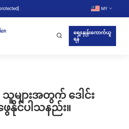
protected]
MY
็อก
စျေးနှုန်းကောက်ယူ
ရန်
ာ သူများအတွက် ဒေါင်း
ဖွေနိုင်ပါသနည်း။