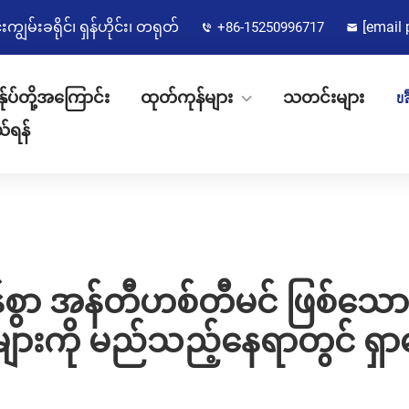
မ်းခရိုင်၊ ရှန်ဟိုင်း၊ တရုတ်
[email 
+86-15250996717
န်ုပ်တို့အကြောင်း
ထုတ်ကုန်များ
သတင်းများ
บล
ယ်ရန်
်စွာ အန်တီဟစ်တီမင် ဖြစ်သေ
များကို မည်သည့်နေရာတွင် ရှာ