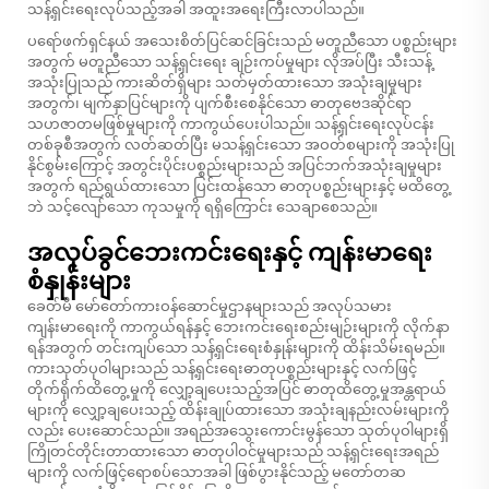
သန့်ရှင်းရေးလုပ်သည့်အခါ အထူးအရေးကြီးလာပါသည်။
ပရော်ဖက်ရှင်နယ် အသေးစိတ်ပြင်ဆင်ခြင်းသည် မတူညီသော ပစ္စည်းများ
အတွက် မတူညီသော သန့်ရှင်းရေး ချဉ်းကပ်မှုများ လိုအပ်ပြီး သီးသန့်
အသုံးပြုသည်
ကားဆိတ်ရှိများ
သတ်မှတ်ထားသော အသုံးချမှုများ
အတွက်၊ မျက်နှာပြင်များကို ပျက်စီးစေနိုင်သော ဓာတုဗေဒဆိုင်ရာ
သဟဇာတမဖြစ်မှုများကို ကာကွယ်ပေးပါသည်။ သန့်ရှင်းရေးလုပ်ငန်း
တစ်ခုစီအတွက် လတ်ဆတ်ပြီး မသန့်ရှင်းသော အဝတ်စများကို အသုံးပြု
နိုင်စွမ်းကြောင့် အတွင်းပိုင်းပစ္စည်းများသည် အပြင်ဘက်အသုံးချမှုများ
အတွက် ရည်ရွယ်ထားသော ပြင်းထန်သော ဓာတုပစ္စည်းများနှင့် မထိတွေ့
ဘဲ သင့်လျော်သော ကုသမှုကို ရရှိကြောင်း သေချာစေသည်။
အလုပ်ခွင်ဘေးကင်းရေးနှင့် ကျန်းမာရေး
စံနှုန်းများ
ခေတ်မီ မော်တော်ကားဝန်ဆောင်မှုဌာနများသည် အလုပ်သမား
ကျန်းမာရေးကို ကာကွယ်ရန်နှင့် ဘေးကင်းရေးစည်းမျဉ်းများကို လိုက်နာ
ရန်အတွက် တင်းကျပ်သော သန့်ရှင်းရေးစံနှုန်းများကို ထိန်းသိမ်းရမည်။
ကားသုတ်ပုဝါများသည် သန့်ရှင်းရေးဓာတုပစ္စည်းများနှင့် လက်ဖြင့်
တိုက်ရိုက်ထိတွေ့မှုကို လျှော့ချပေးသည့်အပြင် ဓာတုထိတွေ့မှုအန္တရာယ်
များကို လျှော့ချပေးသည့် ထိန်းချုပ်ထားသော အသုံးချနည်းလမ်းများကို
လည်း ပေးဆောင်သည်။ အရည်အသွေးကောင်းမွန်သော သုတ်ပုဝါများရှိ
ကြိုတင်တိုင်းတာထားသော ဓာတုပါဝင်မှုများသည် သန့်ရှင်းရေးအရည်
များကို လက်ဖြင့်ရောစပ်သောအခါ ဖြစ်ပွားနိုင်သည့် မတော်တဆ