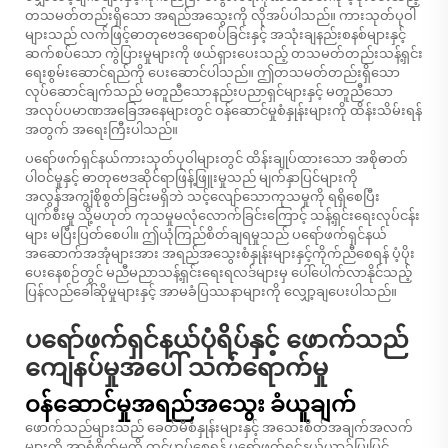
တသမတ်တည်းရှိသော အရည်အသွေးကို လိုအပ်ပါသည်။ ကားသုတ်ပုဝါ
များသည် လက်ဖြင့်ဓာတုဗေဒရောစပ်ခြင်းနှင့် အသုံးချနည်းစနစ်များနှင့်
ဆက်စပ်သော ကွဲပြားမှုများကို ဖယ်ရှားပေးသည့် တသမတ်တည်းသန့်ရှင်း
ရေးစွမ်းဆောင်ရည်ကို ပေးဆောင်ပါသည်။ ဤတသမတ်တည်းရှိသော
လုပ်ဆောင်ချက်သည် မတူညီသောနည်းပညာရှင်များနှင့် မတူညီသော
အလုပ်ပမာဏအခြေအနေများတွင် ဝန်ဆောင်မှုစံနှုန်းများကို ထိန်းသိမ်းရန်
အတွက် အရေးကြီးပါသည်။
ပရော်ဖက်ရှင်နယ်ကားသုတ်ပုဝါများတွင် ထိန်းချုပ်ထားသော အစိုဓာတ်
ပါဝင်မှုနှင့် ဓာတုဗေဒဆိုင်ရာဖြန့်ဖြူးမှုသည် မျက်နှာပြင်များကို
အလွန်အကျွံစိုစွတ်ခြင်းမရှိဘဲ သင့်လျော်သောကုသမှုကို ရရှိစေပြီး
ပျက်စီးမှု သို့မဟုတ် ကုသမှုမလုံလောက်ခြင်းကြောင့် သန့်ရှင်းရေးလုပ်ငန်း
များ မပြီးပြတ်စေပါ။ ဤယုံကြည်စိတ်ချရမှုသည် ပရော်ဖက်ရှင်နယ်
အဆောက်အအုံများအား အရည်အသွေးစံနှုန်းများနှင့်ကိုက်ညီစေရန် ပံ့ပိုး
ပေးနေစဉ်တွင် မညီမညာသန့်ရှင်းရေးရလဒ်များမှ ပေါ်ပေါက်လာနိုင်သည့်
ပြန်လည်ခေါ်ဆိုမှုများနှင့် အာမခံပြဿနာများကို လျှော့ချပေးပါသည်။
ပရော်ဖက်ရှင်နယ်ပုံရိပ်နှင့် ဖောက်သည်
ကျေနပ်မှုအပေါ် သက်ရောက်မှု
ဝန်ဆောင်မှုအရည်အသွေး ခံယူချက်
ဖောက်သည်များသည် ခေတ်မီစံနှုန်းများနှင့် အသေးစိတ်အချက်အလက်
များကို အာရုံစိုက်မှုကို ထင်ဟပ်စေရန် ပရော်ဖက်ရှင်နယ်ယာဉ်ပြုပြင်