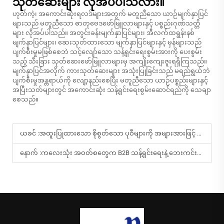
သုတ်ဆေးများ လိုအပ်ပါသလား။
ဟုတ်ကဲ့၊ အကောင်းဆုံးရလဒ်များအတွက် မတူညီသော ယာဉ်မျက်နှာပြင်
များသည် မတူညီသော ဓာတုဗေဒဖော်မြူလာများနှင့် ပစ္စည်းဂုဏ်သတ္တိ
များ လိုအပ်ပါသည်။ အတွင်းခန်းမျက်နှာပြင်များ၊ အီလက်ထရွန်းနစ်
မျက်နှာပြင်များ၊ ဆေးသုတ်ထားသော မျက်နှာပြင်များနှင့် မှန်များသည်
ပျက်စီးမှုမဖြစ်စေဘဲ သင့်လျော်သော သန့်ရှင်းရေးစွမ်းအားကို ပေးစွမ်း
သည့် သီးခြား သုတ်ဆေးဖော်မြူလာများမှ အကျိုးကျေးဇူးရရှိကြသည်။
မျက်နှာပြင်အလိုက် ကားသုတ်ဆေးများ အသုံးပြုခြင်းသည် မရည်ရွယ်ဘဲ
ပျက်စီးမှုအန္တရာယ်ကို လျော့နည်းစေပြီး မတူညီသော ယာဉ်ပစ္စည်းများနှင့်
အပြီးသတ်များတွင် အကောင်းဆုံး သန့်ရှင်းရေးစွမ်းဆောင်ရည်ကို သေချာ
စေသည်။
ယခင် :
အထူးပြုထားသော စိုစွတ်သော ပုဝီများကို အများအားဖြင့် မည့်သည့်လုပ်ငန်းများတွင် အများအားဖြင့် အရေအတွက်များစွာဖြင့် အသုံးပြုကြသနည်း။
နောက် :
ကလေးသုံး အဝတ်စတွေက B2B သန့်ရှင်းရေးနဲ့ ဘေးကင်းရေး လိုအပ်ချက်တွေနဲ့ ဘယ်လို ကိုက်ညီသလဲ။