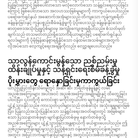
ပြုခြင်းကြောင့် ဖြစ်ပေါ်လာသော မလုံလောက်သော သန့်ရှင်းရေးလုပ်ခြင်း
ကြောင့် ဖြစ်ပေါ်လာသော အလဟဿဖြစ်မှုများကို ကာကွယ်ပေးပါသည်။
ပရော်ဖက်ရှင်နယ် အဆောက်အအုံများသည် တိကျသော ကုန်ကျစရိတ်
ခန့်မှန်းခြင်းနှင့် ကုန်ပစ္စည်းစီမံခန့်ခွဲမှုကို ပံ့ပိုးပေးသည့် ခန့်မှန်းနိုင်သော
ဓာတုဗေဒအသုံးပြုမှုပုံစံများမှ အကျိုးကျေးဇူးရရှိပါသည်။ စံသတ်မှတ်
ချက်သည် တသမတ်တည်းရှိသောကိရိယာများဖြင့် ပရော်ဖက်ရှင်နယ်
ရလဒ်များကို ပိုမိုမြန်ဆန်စွာရရှိနိုင်သော ဝန်ထမ်းအသစ်များအတွက်
လိုအပ်သော လေ့ကျင့်ရေးအချိန်ကိုလည်း လျှော့ချပေးပါသည်။
သာလွန်ကောင်းမွန်သော ညစ်ညမ်းမှု
ထိန်းချုပ်မှုနှင့် သန့်ရှင်းရေးစီမံခန့်ခွဲမှု
ပိုးမွှားတွေ ရောနှောခြင်းမှကာကွယ်ခြင်း
ယာဉ်ပြုပြင်ထိန်းသိမ်းမှုတွင် အဆီ၊ ဆီ၊ ဘရိတ်ဖုန်မှုန့်နှင့် လမ်း
အညစ်အကြေးများ အပါအဝင် အညစ်အကြေးအမျိုးမျိုးနှင့် ထိတွေ့ခြင်း
ပါဝင်ပြီး၊ ၎င်းတို့ကို ကောင်းစွာ မကိုင်တွယ်ပါက မျက်နှာပြင်များအကြား
ပျံ့နှံ့သွားနိုင်သည်။ ကားသုတ်ပုဝါများသည် တစ်ခါသုံး အသုံးချမှုများဖြစ်
ပြီး၊ ပြန်လည်အသုံးပြုနိုင်သော သန့်ရှင်းရေးအဝတ်များတွင် အဖြစ်များ
သော ပြဿနာတစ်ခုမှာ မျက်နှာပြင်တစ်ခုမှ နောက်တစ်ခုသို့
အညစ်အကြေးများ ပျံ့နှံ့သွားခြင်းအန္တရာယ်ကို ဖယ်ရှားပေးပါသည်။ ဤ
ညစ်ညမ်းမှုထိန်းချုပ်မှုသည် ပြည့်စုံသော ဝန်ဆောင်မှုလုပ်ငန်းစဉ်များ
အတွင်း အပြင်ဘက်မျက်နှာပြင်များနှင့် အတွင်းပိုင်းအစိတ်အပိုင်းများကို