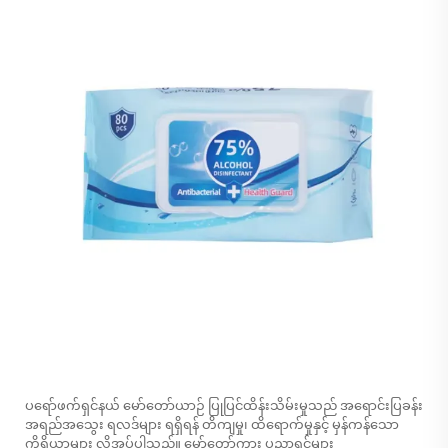
ပရော်ဖက်ရှင်နယ် မော်တော်ယာဉ် ပြုပြင်ထိန်းသိမ်းမှုသည် အရောင်းပြခန်း
အရည်အသွေး ရလဒ်များ ရရှိရန် တိကျမှု၊ ထိရောက်မှုနှင့် မှန်ကန်သော
ကိရိယာများ လိုအပ်ပါသည်။ မော်တော်ကား ပညာရှင်များ