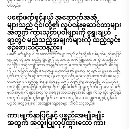
ပါသည်။
ပရော်ဖက်ရှင်နယ် အဆောက်အအုံ
များသည် ၎င်းတို့၏ လုပ်ငန်းဆောင်တာများ
အတွက် ကားသုတ်ပုဝါများကို ရွေးချယ်
ရာတွင် မည်သည့်အချက်များကို ထည့်သွင်း
စဉ်းစားသင့်သနည်း။
ပရော်ဖက်ရှင်နယ် အဆောက်အအုံများသည် ၎င်းတို့၏ ပစ်မှတ်မျက်နှာပြင်
များနှင့် လိုက်ဖက်ညီမှု ရှိမရှိကို သုတ်ဆေးဖော်မြူလာများကို အကဲဖြတ်
သင့်ပြီး၊ သင့်လျော်သော သန့်ရှင်းရေးစွမ်းအားအတွက် အစိုဓာတ်ပါဝင်မှု
ကို အကဲဖြတ်သင့်ပြီး၊ လုပ်ငန်းစဉ်ပေါင်းစပ်မှုအတွက် ထုပ်ပိုးမှုအဆင်ပြေ
မှုကို ထည့်သွင်းစဉ်းစားသင့်ပြီး ဓာတုပါဝင်မှုများသည် ဘေးကင်းရေးနှင့်
ပတ်ဝန်းကျင်ဆိုင်ရာ စံနှုန်းများနှင့် ကိုက်ညီမှုရှိမရှိ အတည်ပြုသင့်သည်။
အသုံးပြုမှုတစ်ကြိမ်ကုန်ကျစရိတ် ခွဲခြမ်းစိတ်ဖြာမှုတွင် သီးခြားလည်ပတ်
မှုလိုအပ်ချက်များအတွက် စစ်မှန်သောတန်ဖိုးအဆိုပြုချက်ကို ဆုံးဖြတ်ရန်
အတွက် ပစ္စည်းကုန်ကျစရိတ်သာမက အလုပ်သမားချွေတာမှုနှင့် စွန့်ပစ်
ပစ္စည်းလျှော့ချရေး အကျိုးကျေးဇူးများ ပါဝင်သင့်သည်။
ကားမျက်နှာပြင်နှင့် ပစ္စည်းအမျိုးမျိုး
အတွက် အထူးပြုလုပ်ထားသော ကား