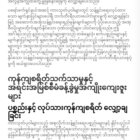
အလွန်အကျွံထိတွေ့မှုဖြစ်နိုင်ခြေကို လျှော့ချပေးသည်။
ပရော်ဖက်ရှင်နယ်အဆင့် ကားသုတ်ပုဝါများတွင် သန့်ရှင်းရေးလုပ်ထား
သော မျက်နှာပြင်များပေါ်ရှိ ဘက်တီးရီးယားပေါက်ဖွားမှုကို လျှော့ချခြင်း
ဖြင့် အဆောက်အအုံသန့်ရှင်းရေးရည်မှန်းချက်များကို ပံ့ပိုးပေးသည့် အဏု
ဇီဝပိုးမွှားတိုက်ဖျက်နိုင်သော ဂုဏ်သတ္တိများ ပါဝင်လေ့ရှိသည်။ ဤ
အင်္ဂါရပ်သည် နည်းပညာရှင်များစွာသည် တစ်နေ့လုံး စက်ပစ္စည်းများနှင့်
မျက်နှာပြင်များကို မျှဝေအသုံးပြု၍ အလုပ်လုပ်သည့် ဝန်ဆောင်မှုဧရိယာ
များတွင် အထူးအသုံးဝင်ပါသည်။ သင့်လျော်သော ပိုးသတ်ဆေးဖျန်းခြင်း
ဆိုင်ရာ လုပ်ထုံးလုပ်နည်းများကို မလိုက်နာသည့်အခါ ပြန်လည်အသုံးပြု
နိုင်သော သန့်ရှင်းရေးပစ္စည်းများတွင် ဖြစ်ပွားနိုင်သည့် ဘက်တီးရီးယားစုပုံ
မှုကို ဖယ်ရှားပေးပါသည်။
ကုန်ကျစရိတ်သက်သာမှုနှင့်
အရင်းအမြစ်စီမံခန့်ခွဲမှုအကျိုးကျေးဇူး
များ
ပစ္စည်းနှင့် လုပ်သားကုန်ကျစရိတ် လျှော့ချ
ခြင်း
ကားသုတ်ပုဝါများသည် အစုလိုက်သန့်ရှင်းရေးပစ္စည်းများနှင့် နှိုင်းယှဉ်ပါ
က ယူနစ်တစ်ခုလျှင် ပိုမိုစျေးကြီးပုံရသော်လည်း၊ စုစုပေါင်းကုန်ကျစရိတ်
ခွဲခြမ်းစိတ်ဖြာမှုက ပရော်ဖက်ရှင်နယ်အသုံးချမှုများတွင် သိသာထင်ရှား