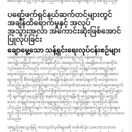
မောင်းနှင်သည့် လုပ်ငန်းလည်ပတ်မှုအားသာချက်များကို ဖော်ပြသည်။
ပရော်ဖက်ရှင်နယ်ဆက်တင်များတွင်
အချိန်ထိရောက်မှုနှင့် အလုပ်
အသွားအလာ အကောင်းဆုံးဖြစ်အောင်
ပြုလုပ်ခြင်း
ချောမွေ့သော သန့်ရှင်းရေးလုပ်ငန်းစဉ်များ
ပရော်ဖက်ရှင်နယ် ယာဉ်ပြုပြင်ထိန်းသိမ်းမှုသည် ဝန်ဆောင်မှု
အကျိုးအမြတ်အတွက် မိနစ်တိုင်း အရေးပါသည့် အချိန်ဇယားအတိုင်း
လုပ်ဆောင်ပါသည်။ ကားသုတ်ပုဝါများသည် သန့်ရှင်းရေးအရည်များ
ရောစပ်ခြင်း၊ စပရေးပုလင်းများ ပြင်ဆင်ခြင်းနှင့် အဝတ်စအမျိုးအစား
များစွာကို စီမံခန့်ခွဲခြင်း၏ အချိန်ကုန်သော အဆင့်များကို ဖယ်ရှားပေး
ပါသည်။ နည်းပညာရှင်များသည် သတ်မှတ်ထားသော အလုပ်များအတွက်
အသင့်ဖြစ်နေသော ကြိုတင်စိုစွတ်ထားသော သန့်ရှင်းရေးမျက်နှာပြင်များ
ကို ချက်ချင်းရယူနိုင်ပြီး စနစ်ထည့်သွင်းချိန်ကို လျှော့ချပေးပြီး မတူညီ
သော သန့်ရှင်းရေးအသုံးချမှုများအကြား လျင်မြန်စွာ ကူးပြောင်းနိုင်စေ
ပါသည်။ ဤချက်ချင်း အသင့်ဖြစ်မှုသည် နေ့စဉ်ဝန်ဆောင်မှုလုပ်ငန်းများ
တွင် တိုင်းတာနိုင်သော ထုတ်လုပ်မှုတိုးတက်မှုများအဖြစ်သို့ ပြောင်းလဲပေး
ပါသည်။
အရည်အသွေးမြင့် ကားသုတ်ပုဝါများ၏ တစ်ခါသုံး သဘောသဘာဝ