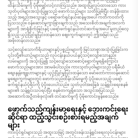
ထိန်းသိမ်းမှုကို ပိုမိုမျှော်လင့်လာကြသည်။ အထူးပြုလုပ်ထားသော ကား
သုတ်ပုဝါများအသုံးပြုမှုသည် ဖောက်သည်များ သတိပြုမိပြီး တန်ဖိုးထား
သည့် အရည်အသွေးနှင့် ပရော်ဖက်ရှင်နယ်ဆန်မှုအပေါ် ကတိကဝတ်ကို
ပြသသည်။ ဝန်ဆောင်မှုကွာခြားချက်သည် အသေးစိတ်အချက်အလက်
များကို အာရုံစိုက်ခြင်းနှင့် ပရော်ဖက်ရှင်နယ်တင်ဆက်မှုအပေါ် မူတည်လေ့
ရှိသည့် ယှဉ်ပြိုင်မှုပြင်းထန်သော ဈေးကွက်များတွင် ဤအမြင်သည်
အဖိုးတန်လာသည်။
သင့်လျော်သောကိရိယာများနှင့်ပစ္စည်းများကို မြင်သာစွာအသုံးပြုခြင်းက
၎င်းတို့၏ယာဉ်များသည် လုပ်ငန်းနယ်ပယ်နှင့်သင့်လျော်သောနည်း
လမ်းများကို အသုံးပြု၍ သင့်လျော်သောစောင့်ရှောက်မှုရရှိကြောင်း
ဖောက်သည်များအား အာမခံပါသည်။ ကားသုတ်ပုဝါများသည် ပရီမီယံ
စျေးနှုန်းဗျူဟာများနှင့် ယှဉ်ပြိုင်မှုပြင်းထန်သော မော်တော်ကားဝန်ဆောင်
မှုစျေးကွက်များတွင် ဖောက်သည်ထိန်းသိမ်းမှုကို ပံ့ပိုးပေးသည့် ပရော်
ဖက်ရှင်နယ်ပုံရိပ်ကို ပံ့ပိုးပေးပါသည်။ သုတ်ပုဝါအခြေခံ သန့်ရှင်းရေးစနစ်
များ၏ သန့်ရှင်းသပ်ရပ်ပြီး စနစ်တကျရှိသော အသွင်အပြင်သည်
အဆောက်အဦတစ်ခုလုံး၏ တင်ဆက်မှုကို ပိုမိုကောင်းမွန်စေသည်။
ဖောက်သည်ကျန်းမာရေးနှင့် ဘေးကင်းရေး
ဆိုင်ရာ ထည့်သွင်းစဉ်းစားရမည့်အချက်
များ
ကားပိုင်ရှင်များသည် အထူးသဖြင့် အတွင်းခန်းသန့်ရှင်းရေးလုပ်ငန်းများ