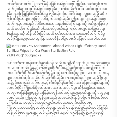
အားကိုးအားထားပြုသော မရှိမဖြစ် သန့်ရှင်းရေးပစ္စည်းများထဲတွင် ကား
သုတ်ပုဝါများသည် သန့်ရှင်းရေးစွမ်းဆောင်ရည်ကို တသမတ်တည်း ပေး
စွမ်းနေစဉ် ပြုပြင်ထိန်းသိမ်းမှု လုပ်ငန်းစဉ်များကို ချောမွေ့စေသည့် မရှိမ
ဖြစ် ကိရိယာများအဖြစ် ပေါ်ထွက်လာခဲ့သည်။ ဤအထူးပြု သန့်ရှင်းရေး
ထုတ်ကုန်များသည် ခေါင်းမာသော အညစ်အကြေးများကို ဖယ်ရှားခြင်းမှ
သည် ပရော်ဖက်ရှင်နယ် ဝန်ဆောင်မှုပတ်ဝန်းကျင်များတွင် သန့်ရှင်းရေး
စံနှုန်းများကို ထိန်းသိမ်းခြင်းအထိ မော်တော်ကား အသေးစိတ်ပြုပြင်မှု
တွင် ကြုံတွေ့ရသော ထူးခြားသောစိန်ခေါ်မှုများကို ဖြေရှင်းပေးပါသည်။
မော်တော်ကားဝန်ဆောင်မှုလုပ်ငန်းသည် အချိန်ထိရောက်မှု၊ အရည်အသွေး
တသမတ်တည်းရှိမှုနှင့် ကုန်ကျစရိတ်စီမံခန့်ခွဲမှုတို့သည် အကျိုးအမြတ်
အပေါ် တိုက်ရိုက်သက်ရောက်မှုရှိသည့် တောင်းဆိုမှုများသော အခြေအနေ
များအောက်တွင် လည်ပတ်လျက်ရှိသည်။ ကားသုတ်ပုဝါများသည် ရိုးရာ
သန့်ရှင်းရေးနည်းလမ်းများနှင့် ကိုက်ညီရန်ခက်ခဲသော ဖြေရှင်းချက်များကို
ပေးစွမ်းပြီး ကြိုတင်စိုစွတ်ထားသော အဆင်ပြေမှု၊ ထိန်းချုပ်ထားသော
ဓာတုဗေဒဖြန့်ဖြူးမှုနှင့် အပြန်အလှန်ညစ်ညမ်းမှုအန္တရာယ်များကို လျှော့ချ
ပေးပါသည်။ ဤထုတ်ကုန်များသည် အဘယ်ကြောင့် မရှိမဖြစ်လိုအပ်လာ
ကြောင်း နားလည်ခြင်းသည် လွတ်လပ်သောကားဂိုဒေါင်များမှ
ကြီးမားသောယာဉ်စုလည်ပတ်မှုများအထိ ပရော်ဖက်ရှင်နယ်ယာဉ်ပြုပြင်
ထိန်းသိမ်းရေးဌာနများတွင် ၎င်းတို့၏ ကျယ်ကျယ်ပြန့်ပြန့်လက်ခံမှုကို