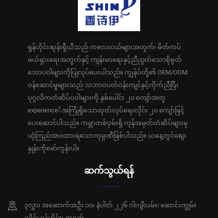
ရှန်ဟိုင်းဆုန်းရှီယီသည် ကလေးငယ်များအတွက်၊ မိတ်ကပ်
ဖယ်ရှားရေးအတွက်နှင့် ကျန်းမာရေးနှင့်ညီညွတ်သောစိုစွတ်
သောပဝါများကိုပြုလုပ်ပေးပါသည်။ ကျွန်ုပ်တို့၏ OEM/ODM
ဝန်ဆောင်မှုများသည် သဘာဝပတ်ဝန်းကျင်နှင့်ကိုက်ညီပြီး
ပုဂ္ဂလိကတံဆိပ်ပဝါများကို နှစ်ပေါင်း ၂၀ ကျော်အတွ
experience်အကြုံရှိသောထုတ်လုပ်ရေးလိုင်း ၂၀ ကျော်ဖြင့်
ပေးဆောင်ပါသည်။ ကမ္ဘာတစ်ဝှမ်းရှိ ကုန်အမှတ်တံဆိပ်များမှ
ယုံကြည်အားထားရသောကုမ္ပဏီဖြစ်ပါသည်။ ယနေ့တွင်စျေး
နှုန်းကိုမော်ကွန်းပါ။
ဆက်သွယ်ရန်
၃လွှာ၊ အဆောက်အဦး ၁၀၊ နံပါတ် ၂၂၆ ဂါးဂျီလမ်း၊ ဆောင်းကျွမ်း
ခရိုင်၊ ရှန်ဟိုင်း၊ တရုတ်