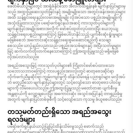
ခေတ်မီယာဉ်များတွင် အာရုံခံနိုင်သော အီလက်ထရွန်းနစ် မျက်နှာပြင်များမှ
သည် အထူးပြုဆေးသုတ်ခြင်းနှင့် အမျိုးမျိုးသော အတွင်းခန်းအထည်များ
အထိ သန့်ရှင်းရေးနည်းလမ်းအမျိုးမျိုး လိုအပ်သော ပစ္စည်းအမျိုးမျိုးကို
အသုံးပြုထားသည်။ ပရော်ဖက်ရှင်နယ်အဆင့် ကားသုတ်ပုဝါများကို
မျက်နှာပြင်အမျိုးအစားအလိုက် ဖော်စပ်ထုတ်လုပ်ထားပြီး ယေဘုယျ
သန့်ရှင်းရေးပစ္စည်းများကြောင့် ဖြစ်ပေါ်လာနိုင်သည့် ပျက်စီးဆုံးရှုံးမှုများ
မဖြစ်စေဘဲ အကောင်းဆုံးသန့်ရှင်းရေးစွမ်းဆောင်ရည်ကို သေချာ
စေသည်။ ယာဉ်နည်းပညာသည် ပစ္စည်းအသစ်များနှင့် အပြီးသတ်မှုများ
ဖြင့် ဆက်လက်တိုးတက်နေသောကြောင့် ဤအထူးပြုမှုသည် မရှိမဖြစ်
လိုအပ်လာပါသည်။
အရည်အသွေးမြင့် ကားသုတ်ပုဝါများ၏ ကြိုတင်ဖော်စပ်ထားသော
သဘောသဘာဝကြောင့် ကားပစ္စည်းအားလုံးတွင် ဓာတုဗေဒဆိုင်ရာ
လိုက်ဖက်ညီမှုဆိုင်ရာ ကျွမ်းကျင်မှုကို ထိန်းသိမ်းရန် ပညာရှင်များ မလိုအပ်
ဘဲ မတူညီသော မျက်နှာပြင်များတွင် သင့်လျော်သော ဓာတုဗေဒ ပါဝင်မှု
များကို လိမ်းပေးပါသည်။ ဤအထူးပြုမှုသည် မတော်တဆ ပျက်စီးမှု
အန္တရာယ်ကို လျှော့ချပေးပြီး အကောင်းဆုံး အသွင်အပြင်နှင့် တာရှည်ခံမှု
အတွက် မျက်နှာပြင်တစ်ခုစီကို သင့်လျော်သော ကုသမှု ခံယူစေပါသည်။
တသမတ်တည်းရှိသော အရည်အသွေး
ရလဒ်များ
ပရော်ဖက်ရှင်နယ်ယာဉ်ပြုပြင်ထိန်းသိမ်းမှုသည် ဖောက်သည်
မျှော်လင့်ချက်များနှင့်ကိုက်ညီပြီး စီးပွားရေးဂုဏ်သတင်းကို ပံ့ပိုးပေးသည့်