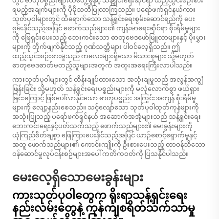
တွင် ဓာတုပစ္စည်းများထိတွေ့မှုနှင့် သန့်ရှင်းရေးဆိုင်ရာ ထည့်သွင်းစဉ်းစား
ရမည့်အချက်များကို ပိုမိုသတိပြုလာကြသည်။ ပရော်ဖက်ရှင်နယ်ကား
သုတ်ပုဝါများတွင် ထိရောက်သော သန့်ရှင်းရေးစွမ်းဆောင်ရည်ကို ပေး
စွမ်းနိုင်သည့်အပြင် ဖောက်သည်များ၏ ကျန်းမာရေးဆိုင်ရာ စိုးရိမ်မှုများ
ကို ဖြေရှင်းပေးသည့် ဘေးကင်းသော ဓာတုဗေဒဖော်မြူလာများနှင့် ပိုးမွှား
များကို တိုက်ဖျက်နိုင်သည့် ဂုဏ်သတ္တိများ ပါဝင်လေ့ရှိသည်။ ဤ
ထည့်သွင်းစဉ်းစားမှုသည် ကလေးများရှိသော မိသားစုများ သို့မဟုတ်
ဓာတုဗေဒဓာတ်မတည့်သူများအတွက် အထူးအရေးကြီးလာပါသည်။
ကားသုတ်ပုဝါများတွင် ထိန်းချုပ်ထားသော အသုံးချမှုသည် အလွန်အကျွံ
ဖြန်းခြင်း သို့မဟုတ် သန့်ရှင်းရေးပစ္စည်းများကို မလုံလောက်စွာ ဖယ်ရှား
ခြင်းကြောင့် ဖြစ်ပေါ်လာနိုင်သော ဓာတုပစ္စည်း အကြွင်းအကျန် စိုးရိမ်မှု
များကို လျော့နည်းစေသည်။ သင့်လျော်သော သုတ်ပုဝါထုတ်ကုန်များကို
အသုံးပြုသည့် ပရော်ဖက်ရှင်နယ် အဆောက်အအုံများသည် သန့်ရှင်းရေး
ဘေးကင်းရေးနှင့်ပတ်သက်သည့် ဖောက်သည်များ၏ မေးခွန်းများကို
ယုံကြည်စိတ်ချစွာ ဖြေကြားပေးနိုင်သည့်အပြင် ယာဉ်စောင့်ရှောက်မှုနှင့်
အတူ ဖောက်သည်များ၏ ကောင်းကျိုးကို ဦးစားပေးသည့် တာဝန်သိသော
ဝန်ဆောင်မှုလုပ်ငန်းစဉ်များအပေါ် ကတိကဝတ်ကို ပြသနိုင်ပါသည်။
မေးလေ့ရှိသောမေးခွန်းများ
ကားသုတ်ပုဝါတွေက ရိုးရာသန့်ရှင်းရေး
နည်းလမ်းတွေနဲ့ ကုန်ကျစရိတ်သက်သာမှု