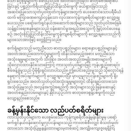
သော ငွေစုမှုများကို ဖော်ပြသည်။ အဝတ်လျှော်ခြင်း၊ ဓာတုဗေဒရောစပ်
ခြင်းနှင့် ပစ္စည်းကိရိယာပြုပြင်ထိန်းသိမ်းမှုကို ဖယ်ရှားခြင်းသည်
အဆင်ပြေသောသုတ်ပုဝါထုတ်ကုန်များအတွက် ပေးဆောင်သောပရီမီယံ
ထက် မကြာခဏကျော်လွန်သော လုပ်အားကုန်ကျစရိတ်များစွာ လျှော့ချ
ပေးသည်။ ပရော်ဖက်ရှင်နယ်အဆောက်အအုံများသည် သုတ်ပုဝါအခြေခံ
သန့်ရှင်းရေးစနစ်များသည် ဝန်ဆောင်မှုအရည်အသွေးကို မြှင့်တင်ပေးနေ
စဉ် အလုံးစုံပြုပြင်ထိန်းသိမ်းမှုကုန်ကျစရိတ်များကို လျှော့ချပေးသည်ကို
များသောအားဖြင့် တွေ့ရှိကြသည်။
စက်ရုံများသည် မတူညီသော ဓာတုပစ္စည်းများ၊ ရောနှောပစ္စည်းများနှင့်
အဝတ်အထည်ထောက်ပံ့မှုများကို ထိန်းသိမ်းမည့်အစား မတူညီသော
အသုံးချမှုများအတွက် သီးခြား အဝတ်အထည်အမျိုးအစားများကို
သိုလှောင်ထားနိုင်သောကြောင့် ကားသုတ်ပုဝါများဖြင့် ကုန်ပစ္စည်းစာရင်း
စီမံခန့်ခွဲမှုသည် ပိုမိုရိုးရှင်းလာပါသည်။ ဤပေါင်းစည်းမှုသည် သိုလှောင်ရန်
နေရာလိုအပ်ချက်များကို လျှော့ချပေးပြီး မှာယူမှုလုပ်ငန်းစဉ်များကို ရိုး
ရှင်းစေသည်။ အဝတ်သုတ်ပုဝါအသုံးချမှုများတွင် ထိန်းချုပ်ထားသော
အသုံးပြုမှုသည် အလွန်အကျွံအရည်ကို အသုံးများသည့် ဖြန်းဆေးနှင့်
အဝတ်စနည်းလမ်းများနှင့် နှိုင်းယှဉ်ပါက ဓာတုဗေဒစွန့်ပစ်မှုကိုလည်း
လျော့နည်းစေသည်။
ခန့်မှန်းနိုင်သော လည်ပတ်စရိတ်များ
ကားသုတ်ပုဝါများက ပေးစွမ်းသော ကုန်ကျစရိတ်ခန့်မှန်းနိုင်မှုမှ ပရော်
ဖက်ရှင်နယ်ဝန်ဆောင်မှုလုပ်ငန်းများသည် ကားတစ်စီးလျှင် စံသတ်မှတ်
ထားသော အသုံးပြုမှုနှုန်းထားများမှတစ်ဆင့် အကျိုးကျေးဇူးရရှိကြ