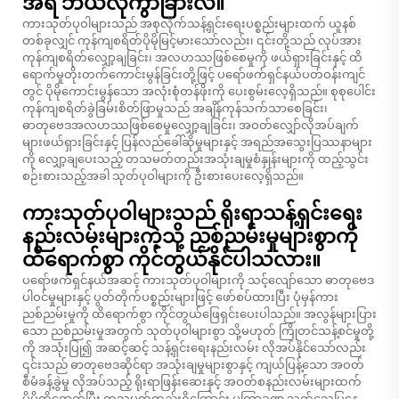
အရ ဘယ်လိုကွာခြားလဲ။
ကားသုတ်ပုဝါများသည် အစုလိုက်သန့်ရှင်းရေးပစ္စည်းများထက် ယူနစ်
တစ်ခုလျှင် ကုန်ကျစရိတ်ပိုမိုမြင့်မားသော်လည်း၊ ၎င်းတို့သည် လုပ်အား
ကုန်ကျစရိတ်လျှော့ချခြင်း၊ အလဟဿဖြစ်စေမှုကို ဖယ်ရှားခြင်းနှင့် ထိ
ရောက်မှုတိုးတက်ကောင်းမွန်ခြင်းတို့ဖြင့် ပရော်ဖက်ရှင်နယ်ပတ်ဝန်းကျင်
တွင် ပိုမိုကောင်းမွန်သော အလုံးစုံတန်ဖိုးကို ပေးစွမ်းလေ့ရှိသည်။ စုစုပေါင်း
ကုန်ကျစရိတ်ခွဲခြမ်းစိတ်ဖြာမှုသည် အချိန်ကုန်သက်သာစေခြင်း၊
ဓာတုဗေဒအလဟဿဖြစ်စေမှုလျှော့ချခြင်း၊ အဝတ်လျှော်လိုအပ်ချက်
များဖယ်ရှားခြင်းနှင့် ပြန်လည်ခေါ်ဆိုမှုများနှင့် အရည်အသွေးပြဿနာများ
ကို လျှော့ချပေးသည့် တသမတ်တည်းအသုံးချမှုစံနှုန်းများကို ထည့်သွင်း
စဉ်းစားသည့်အခါ သုတ်ပုဝါများကို ဦးစားပေးလေ့ရှိသည်။
ကားသုတ်ပုဝါများသည် ရိုးရာသန့်ရှင်းရေး
နည်းလမ်းများကဲ့သို့ ညစ်ညမ်းမှုများစွာကို
ထိရောက်စွာ ကိုင်တွယ်နိုင်ပါသလား။
ပရော်ဖက်ရှင်နယ်အဆင့် ကားသုတ်ပုဝါများကို သင့်လျော်သော ဓာတုဗေဒ
ပါဝင်မှုများနှင့် ပွတ်တိုက်ပစ္စည်းများဖြင့် ဖော်စပ်ထားပြီး ပုံမှန်ကား
ညစ်ညမ်းမှုကို ထိရောက်စွာ ကိုင်တွယ်ဖြေရှင်းပေးပါသည်။ အလွန်များပြား
သော ညစ်ညမ်းမှုအတွက် သုတ်ပုဝါများစွာ သို့မဟုတ် ကြိုတင်သန့်စင်မှုတို့
ကို အသုံးပြု၍ အဆင့်ဆင့် သန့်ရှင်းရေးနည်းလမ်း လိုအပ်နိုင်သော်လည်း
၎င်းသည် ဓာတုဗေဒဆိုင်ရာ အသုံးချမှုများစွာနှင့် ကျယ်ပြန့်သော အဝတ်
စီမံခန့်ခွဲမှု လိုအပ်သည့် ရိုးရာဖြန်းဆေးနှင့် အဝတ်စနည်းလမ်းများထက်
ပိုမိုထိရောက်ပြီး တသမတ်တည်းရှိကြောင်း မကြာခဏ သက်သေပြနေ