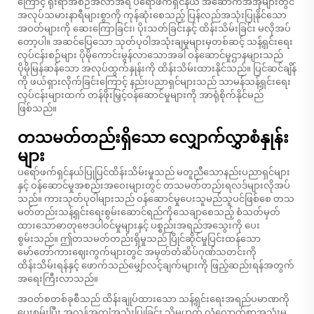
ကြောင့် ရိုးရာအစဉ်အလာအရ ပရော်ဖက်ရှင်နယ် အဆောက်အအုံများတွင်
အလုပ်သမားနာရီများစွာကို ကုန်ဆုံးစေသည့် ပြန်လည်အသုံးပြုနိုင်သော
အဝတ်များကို ဆေးကြောခြင်း၊ ပိုးသတ်ခြင်းနှင့် ထိန်းသိမ်းခြင်း မလိုအပ်
တော့ပါ။ အဆင်ပြေသော သုတ်ပုဝါအသုံးချမှုများမှတစ်ဆင့် သန့်ရှင်းရေး
လုပ်ငန်းစဉ်များ ပိုမိုကောင်းမွန်လာသောအခါ ဝန်ဆောင်မှုဌာနများသည်
ပိုမိုမြန်ဆန်သော အလုပ်ထွက်နှုန်းကို ထိန်းသိမ်းထားနိုင်သည်။ ပြင်ဆင်ချိန်
ကို ဖယ်ရှားလိုက်ခြင်းကြောင့် နည်းပညာရှင်များသည် သာမန်သန့်ရှင်းရေး
လုပ်ငန်းများထက် တန်ဖိုးမြှင့်ဝန်ဆောင်မှုများကို အာရုံစိုက်နိုင်မည်
ဖြစ်သည်။
တသမတ်တည်းရှိသော လျှောက်လွှာစံနှုန်း
များ
ပရော်ဖက်ရှင်နယ်ပြုပြင်ထိန်းသိမ်းမှုသည် မတူညီသောနည်းပညာရှင်များ
နှင့် ဝန်ဆောင်မှုအစည်းအဝေးများတွင် တသမတ်တည်းရလဒ်များလိုအပ်
သည်။ ကားသုတ်ပုဝါများသည် ဝန်ဆောင်မှုပေးသူမည်သူပင်ဖြစ်စေ တသ
မတ်တည်းသန့်ရှင်းရေးစွမ်းဆောင်ရည်ကိုသေချာစေသည့် စံသတ်မှတ်
ထားသောဓာတုဗေဒပါဝင်မှုများနှင့် ပစ္စည်းအရည်အသွေးကို ပေး
စွမ်းသည်။ ဤတသမတ်တည်းရှိမှုသည် ပြိုင်ဆိုင်မှုပြင်းထန်သော
မော်တော်ကားဈေးကွက်များတွင် အမှတ်တံဆိပ်ဂုဏ်သတင်းကို
ထိန်းသိမ်းရန်နှင့် ဖောက်သည်မျှော်လင့်ချက်များကို ဖြည့်ဆည်းရန်အတွက်
အရေးကြီးလာသည်။
အဝတ်စတစ်ခုစီသည် ထိန်းချုပ်ထားသော သန့်ရှင်းရေးအရည်ပမာဏကို
ပေးစွမ်းပြီး အလွန်အကျွံအသုံးပြုခြင်း သို့မဟုတ် လုံလောက်စွာအသုံးမ