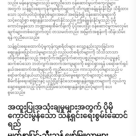
သည်။ မန်နေဂျာများသည် မတူညီသော ဝန်ဆောင်မှုပက်ကေ့ဂျ်များ
အတွက် သန့်ရှင်းရေးကုန်ကျစရိတ်များကို တိကျစွာခန့်မှန်းနိုင်ပြီး သိရှိထား
သော သုတ်ပုဝါသုံးစွဲမှုပုံစံများအပေါ် အခြေခံ၍ ဝန်ဆောင်မှုများကို
သင့်လျော်စွာ ဈေးနှုန်းသတ်မှတ်နိုင်သည်။ ဤခန့်မှန်းနိုင်မှုသည် ပိုမို
ကောင်းမွန်သော ဘဏ္ဍာရေးစီမံကိန်းကို ပံ့ပိုးပေးပြီး ဝန်ဆောင်မှုကမ်းလှမ်း
ချက်များတစ်လျှောက်တွင် တသမတ်တည်း အမြတ်အစွန်းကို ထိန်းသိမ်း
ရန် ကူညီပေးသည်။
သန့်ရှင်းရေးထောက်ပံ့မှုကုန်ကျစရိတ်များ လျော့နည်းသွားခြင်းက
ဈေးနှုန်းပြောင်းလဲမှုများသည် လည်ပတ်စရိတ်များကို သိသိသာသာ
ထိခိုက်စေနိုင်သည့် အစုလိုက်အပြုံလိုက်ဓာတုပစ္စည်းများဝယ်ယူမှုနှင့်
ဆက်စပ်သော ဘတ်ဂျက်အတက်အကျများကို ရှောင်ရှားရန် ပရော်ဖက်ရှင်
နယ်အဆောက်အအုံများကို ကူညီပေးသည်။ ကားသုတ်ပုဝါများသည် ပ
ရော်ဖက်ရှင်နယ်ယာဉ်ပြုပြင်ထိန်းသိမ်းမှုဈေးကွက်များတွင် ရေရှည်
စီမံကိန်းရေးဆွဲခြင်းနှင့် ယှဉ်ပြိုင်နိုင်သောဈေးနှုန်းဗျူဟာများကို လွယ်ကူ
ချောမွေ့စေသည့် ပိုမိုတည်ငြိမ်သောဈေးနှုန်းဖွဲ့စည်းပုံများကို ပေး
စွမ်းသည်။
အထူးပြုအသုံးချမှုများအတွက် ပိုမို
ကောင်းမွန်သော သန့်ရှင်းရေးစွမ်းဆောင်
ရည်
မျက်နှာပြင်-သီးသန့် ဖော်မြူလာများ