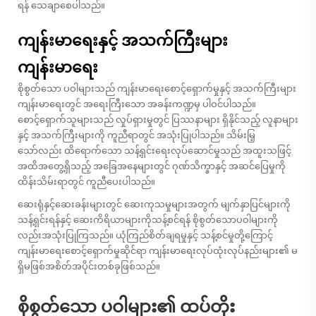
ရန် သေချာစေပါသည်။
ကျန်းမာရေးနှင့် အသက်ကြီးများ
ကျန်းမာရေး
စိုစွတ်သော ပဝါများသည် ကျန်းမာရေးစောင့်ရှောက်မှုနှင့် အသက်ကြီးများ
ကျန်းမာရေးတွင် အရေးကြီးသော အခန်းကဏ္ဍမှ ပါဝင်ပါသည်။
စောင့်ရှောက်သူများသည် လှုပ်ရှားမှုတွင် ပြဿနာများ ရှိနိုင်သည့် လူနာများ
နှင့် အသက်ကြီးများကို ကူညီရာတွင် အသုံးပြုပါသည်။ သိမ်းမြ့
သော်လည်း ထိရောက်သော သန့်ရှင်းရေးလုပ်ဆောင်မှုသည် အထူးသဖြင့်
အထိအတွေ့ရှိသည့် အခြေအနေများတွင် ဂုဏ်သိက္ခာနှင့် အဆင်ပြေမှုကို
ထိန်းသိမ်းရာတွင် ကူညီပေးပါသည်။
ဆေးရုံနှင့်ဆေးခန်းများတွင် ဆေးကုသမှုများအတွက် မျက်နှာပြင်များကို
သန့်ရှင်းရန်နှင့် ဆေးကိရိယာများကိုသန့်စင်ရန် စိုစွတ်သောပဝါများကို
လည်းအသုံးပြုကြသည်။ ယုံကြည်စိတ်ချရမှုနှင့် သန့်စင်မှုတို့ကြောင့်
ကျန်းမာရေးစောင့်ရှောက်မှုဆိုင်ရာ ကျန်းမာရေးလုပ်ထုံးလုပ်နည်းများ၏ မ
ရှိမဖြစ်အစိတ်အပိုင်းတစ်ခုဖြစ်သည်။
စိုစွတ်သော ပဝါများ၏ ထပ်တိုး