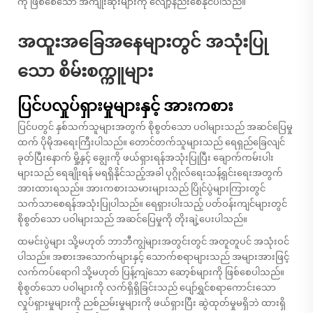
ကို ဖြစ်စေသော အကျိုးဆိုးများကို လျော့နည်းစေနိုင်ပါသည်။
အထူးအခြေအနေများတွင် အသုံးပြု
သော စိမ်းစက္ကူများ
ပြင်ပလှုပ်ရှားမှုများနှင့် အားကစား
ပြင်ပတွင် နှစ်သက်သူများအတွက် စိုစွတ်သော ပဝါများသည် အဆင်ပြေမှု
ထက် ပိုမိုအရေးကြီးပါသည်။ တောင်တက်သူများသည် ရေရှည်ခြေလျင်
ခုတ်ပြီးနောက် မှို့နှင့် ချွေးကို ဖယ်ရှားရန်အသုံးပြုပြီး ချောက်ကမ်းပါး
များသည် ရေချိုးရန် မရရှိနိုင်သည့်အခါ ပုဂ္ဂိုလ်ရေးသန့်ရှင်းရေးအတွက်
အားထားရသည်။ အားကစားသမားများသည် ပြိုင်ပွဲများကြားတွင်
သက်သာစေရန်အသုံးပြုပါသည်။ ရေရှားပါးသည့် ပတ်ဝန်းကျင်များတွင်
စိုစွတ်သော ပဝါများသည် အဆင်ပြေမှုကို တိုးချဲ့ပေးပါသည်။
ထမင်းပွဲများ သို့မဟုတ် ဘာဘီကျွဲများအတွင်းတွင် အတူတူပင် အသုံးဝင်
ပါသည်။ အစားအသောက်များနှင့် သောက်စရာများသည် အများအားဖြင့်
လက်ကပ်ရောဂါ သို့မဟုတ် ပြန့်ကျဲသော ဆော့စ်များကို ဖြစ်စေပါသည်။
စိုစွတ်သော ပဝါများကို လက်ရှိရှိခြင်းသည် ပျော်ရွှင်စရာကောင်းသော
လှုပ်ရှားမှုများကို ညစ်ညမ်းမှုများကို ဖယ်ရှားပြီး ဆွဲထုတ်မှုမရှိဘဲ ထားရှိ