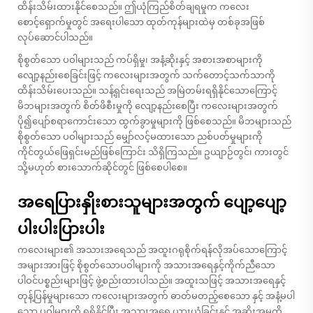
ထိန်းသိမ်းထားနိုင်စေသည်။ ဤယုံကြည်စိတ်ချရမှုက ကလေး
စောင့်ရှောက်မှုတွင် အရေးပါသော ထုတ်ကုန်များထဲမှ တစ်ခုအဖြစ်
လုပ်ဆောင်ပါသည်။
စိုစွတ်သော ပဝါများသည် ကပ်ရှိမှု၊ အနံ့ဆိုးနှင့် အစားအစာများကို
လျော့နည်းစေခြင်းဖြင့် ကလေးများအတွက် သက်တောင့်သက်သာကို
ထိန်းသိမ်းပေးသည်။ သန့်ရှင်းရေးသည် အမြဲတမ်းရရှိနိုင်သောကြောင့်
မိဘများအတွက် စိတ်ဖိစီးမှုကို လျော့နည်းစေပြီး ကလေးများအတွက်
ပို၍ပျော်စရာကောင်းသော ထွက်ခွာမှုများကို ဖြစ်စေသည်။ မိဘများသည်
စိုစွတ်သော ပဝါများသည် မျှော်လင့်မထားသော ညစ်ပတ်မှုများကို
ကိုင်တွယ်ဖြေရှင်းမည်ဖြစ်ကြောင်း သိရှိကြသည်။ ဥယျာဉ်တွင်၊ ကားတွင်
သို့မဟုတ် စားသောက်ဆိုင်တွင် ဖြစ်စေပါစေ။
အရေပြားနှိုးစားသူများအတွက် ပျော့ပျော့
ပါးပါးပြားပါး
ကလေးများ၏ အသားအရေသည် အထူးဂရုစိုက်ရန်လိုအပ်သောကြောင့်
အများအားဖြင့် စိုစွတ်သောပဝါများကို အသားအရေနှင့်ကိုက်ညီသော
ပါဝင်ပစ္စည်းများဖြင့် ဖွဲ့စည်းထားပါသည်။ အထူးသဖြင့် အသားအရေနှင့်
တုန့်ပြန်မှုများသော ကလေးများအတွက် ဓာတ်မတည့်စေသော နှင့် အနံ့မပါ
သော ပဝါများကို ရရှိနိုင်ပြီး အသားအရေ ယားယံခြင်းနှင့် အဆိုးအမှုကို