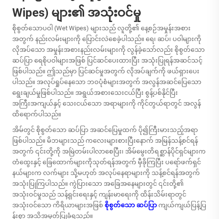
Wipes) များ၏ အသုံးဝင်မှု
စိုစွတ်သောပဝါ (Wet Wipes) များသည် လူတို့၏ နေ့စဉ်အမှုန်းအစား
အတွက် နည်းလမ်းများကို ပြောင်းလဲစေခဲ့ပါသည်။ ရေ၊ ဆပ်၊ ပဝါများကို
လိုအပ်သော အမှုန်းအစားနည်းလမ်းများကို လွန်ခဲ့သော်လည်း
စိုစွတ်သော
ဆပ်ပြာ
ရေစိုပဝါများအဖြစ် ပြင်ဆင်ပေးထားပြီး အသုံးပြုရန်အဆင်သင့်
ဖြစ်ပါသည်။ ဤသည်မှာ ပြင်ဆင်မှုအတွက် လိုအပ်ချက်ကို ဖယ်ရှားပေး
ပါသည်။ အလုပ်ရှုပ်နေသော ဘဝပုံစံများအတွက် အလွန်အဆင်ပြေသော
ရွေးချယ်မှုဖြစ်ပါသည်။ အရွယ်အစားသေးငယ်ပြီး စွန့်ပစ်နိုင်ပြီး
အကြီးအကျယ်နှင့် သေးငယ်သော အရာများကို ကိုင်တွယ်ရာတွင် အလွန်
ထိရောက်ပါသည်။
အိမ်တွင်
စိုစွတ်သော ဆပ်ပြာ
အဆင်ပြေမှုထက် ပို၍ကြီးမားသည့်အရာ
ဖြစ်ပါသည်။ မိဘများသည် ကလေးများစားပြီးနောက် အမြန်သန့်စင်ရန်
အတွက် ၎င်းတို့ကို အမြဲတမ်းပါလာစေပြီး၊ အိမ်မွေးတိရစ္ဆာန်ပိုင်ရှင်များက
တံထွေးနှင့် ခြေထောက်များကိုသုတ်ရန်အတွက် မှီခိုကြပြီး ပရော်ဖက်ရှင်
နယ်များက လက်များ သို့မဟုတ် အလုပ်နေရာများကို သန့်စင်ရန်အတွက်
အသုံးပြုကြပါသည်။ ကွဲပြားသော အခြေအနေများတွင် ၎င်းတို့၏
အသုံးဝင်မှုသည် သန့်ရှင်းရေးနှင့် ကျန်းမာရေးကို ထိန်းသိမ်းရာတွင်
အသုံးဝင်သော ကိရိယာများအဖြစ်
စိုစွတ်သော ဆပ်ပြာ
ကျယ်ကျယ်ပြန့်ပြ
န်းစွာ အသိအမှတ်ပြုခံရသည်။