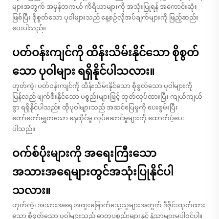
များအတွက် အမှန်တကယ် ကိရိယာများကို အသုံးပြုရန် အကောင်းဆုံး
ဖြစ်ပြီး စိုစွတ်သော ပုဝါများသည် နေ့စဉ်လိုအပ်ချက်များကို ဖြည့်ဆည်း
ပေးပါသည်။
ပတ်ဝန်းကျင်ကို ထိန်းသိမ်းနိုင်သော စိုစွတ်
သော ပုဝါများ ရရှိနိုင်ပါသလား။
ဟုတ်ကဲ့၊ ပတ်ဝန်းကျင်ကို ထိန်းသိမ်းနိုင်သော စိုစွတ်သော ပုဝါများကို
ပြန်လည် ဖျက်စီးနိုင်သော ပစ္စည်းများဖြင့် ထုတ်လုပ်ထားပြီး ကျယ်ကျယ်
စွာ ရရှိနိုင်ပါသည်။ ထိုပုဝါများသည် အဆင်ပြေမှုကို ပေးစွမ်းပြီး
တော်တော်မျှတသော နေထိုင်မှု လုပ်ဆောင်မှုများကို ထောက်ပံ့ပေး
ပါသည်။
ဝက်စ်ပိုးများကို အရေးကြီးသော
အသားအရေများတွင်အသုံးပြုနိုင်ပါ
သလား။
ဟုတ်ကဲ့၊ အသားအရေ အထူးခြောက်သွေ့သူများအတွက် ဒီဇိုင်းထုတ်ထား
သော စိုစွတ်သော ပုဝါများသည် ဓာတုပစ္စည်းများနှင့် နံ့သာများမပါဝင်ပါ။