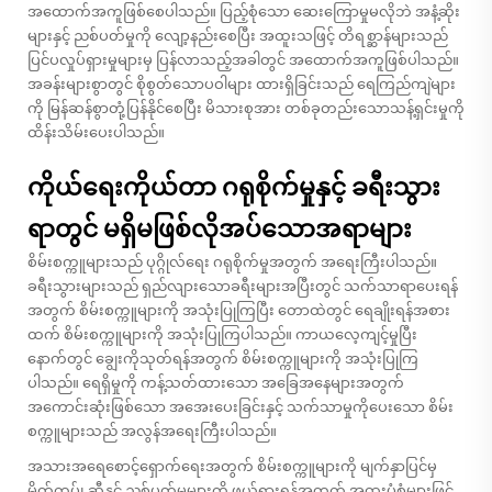
အထောက်အကူဖြစ်စေပါသည်။ ပြည့်စုံသော ဆေးကြောမှုမလိုဘဲ အနံ့ဆိုး
များနှင့် ညစ်ပတ်မှုကို လျော့နည်းစေပြီး အထူးသဖြင့် တိရစ္ဆာန်များသည်
ပြင်ပလှုပ်ရှားမှုများမှ ပြန်လာသည့်အခါတွင် အထောက်အကူဖြစ်ပါသည်။
အခန်းများစွာတွင် စိုစွတ်သောပဝါများ ထားရှိခြင်းသည် ရေကြည်ကျဲများ
ကို မြန်ဆန်စွာတုံ့ပြန်နိုင်စေပြီး မိသားစုအား တစ်ခုတည်းသောသန့်ရှင်းမှုကို
ထိန်းသိမ်းပေးပါသည်။
ကိုယ်ရေးကိုယ်တာ ဂရုစိုက်မှုနှင့် ခရီးသွား
ရာတွင် မရှိမဖြစ်လိုအပ်သောအရာများ
စိမ်းစက္ကူများသည် ပုဂ္ဂိုလ်ရေး ဂရုစိုက်မှုအတွက် အရေးကြီးပါသည်။
ခရီးသွားများသည် ရှည်လျားသောခရီးများအပြီးတွင် သက်သာရာပေးရန်
အတွက် စိမ်းစက္ကူများကို အသုံးပြုကြပြီး တောထဲတွင် ရေချိုးရန်အစား
ထက် စိမ်းစက္ကူများကို အသုံးပြုကြပါသည်။ ကာယလေ့ကျင့်မှုပြီး
နောက်တွင် ချွေးကိုသုတ်ရန်အတွက် စိမ်းစက္ကူများကို အသုံးပြုကြ
ပါသည်။ ရေရှိမှုကို ကန့်သတ်ထားသော အခြေအနေများအတွက်
အကောင်းဆုံးဖြစ်သော အအေးပေးခြင်းနှင့် သက်သာမှုကိုပေးသော စိမ်း
စက္ကူများသည် အလွန်အရေးကြီးပါသည်။
အသားအရေစောင့်ရှောက်ရေးအတွက် စိမ်းစက္ကူများကို မျက်နှာပြင်မှ
မိတ်ကပ်၊ ဆီနှင့် ညစ်ပတ်မှုများကို ဖယ်ရှားရန်အတွက် အထူးပုံစံများဖြင့်