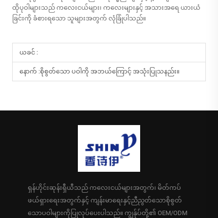
ထိုပုဝါများသည် ကလေးငယ်များ၊ ကလေးများနှင့် အသားအရေ ယားယံ
ခြင်းကို ခံစားရသော သူများအတွက် လုံခြုံပါသည်။
ယခင် :
နောက် :
စိုစွတ်သော ပဝါကို အဘယ်ကြောင့် အသုံးပြုသနည်း။
ရှန်ဟိုင်းဆုန်းရှီယီသည် ကလေးငယ်များအတွက်၊ မိတ်ကပ်
ဖယ်ရှားရေးအတွက်နှင့် ကျန်းမာရေးနှင့်ညီညွတ်သောစိုစွတ်
သောပဝါများကိုပြုလုပ်ပေးပါသည်။ ကျွန်ုပ်တို့၏ OEM/ODM