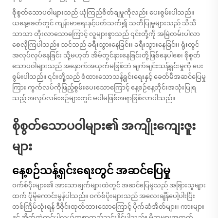
စိုစွတ်သောပဝါများသည် ယုံကြည်စိတ်ချမှုကိုလည်း ပေးစွမ်းပါသည်။
ယနေ့ခေတ်တွင် ကျန်းမာရေးနှင့်ပတ်သက်၍ သတိပြုမှုများသည် သိသိ
သာသာ တိုးလာသောကြောင့် လူများစွာသည် ၎င်းတို့ကို အမြဲတမ်းပါလာ
စေလိုကြပါသည်။ သင်သည် ခရီးသွားနေခြင်း၊ ခရီးသွားနေခြင်း၊ ရုံးတွင်
အလုပ်လုပ်နေခြင်း သို့မဟုတ် အိမ်တွင်နားနေခြင်းတို့ဖြစ်နေပါစေ၊ စိုစွတ်
သောပဝါများသည် အနှောက်အယှက်မဖြစ်ဘဲ ချက်ချင်းသန့်ရှင်းမှုကို ပေး
စွမ်းပါသည်။ ၎င်းတို့သည် စံထားသောသန့်ရှင်းရေးနှင့် ခေတ်မီအဆင်ပြေမှု
ကြား ကွက်လပ်ကိုဖြည့်စွမ်းပေးသောကြောင့် နေ့စဉ်နေ့တိုင်းအသုံးပြုရ
သည့် အလုပ်လမ်းစဉ်များတွင် မပါမဖြစ်အရာဖြစ်လာပါသည်။
စိုစွတ်သောပဝါများ၏ အကျိုးကျေးဇူး
များ
နေ့စဉ်သန့်ရှင်းရေးတွင် အဆင်ပြေမှု
ဝက်စ်ပိုးများ၏ အားသာချက်များထဲတွင် အဆင်ပြေမှုသည် အခြားသူများ
ထက် ပိုမိုကောင်းမွန်ပါသည်။ ဝက်စ်ပိုးများသည် အလေးချိန်ပေါ့ပါးပြီး
တစ်ကြိမ်သုံးရန် ဒီဇိုင်းထုတ်ထားသောကြောင့် ပိုက်ဆံအိတ်များ၊ ကားများ
နှင့် အိတ်ထဲတွင်ပါလွယ်ကူစွာထည့်သွင်းနိုင်ပါသည်။ မိဘများအတွက်