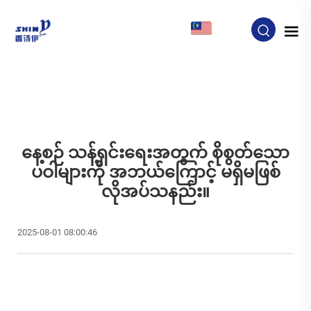
MY
နေ့စဉ် သန့်ရှင်းရေးအတွက် စိုစွတ်သော
ပဝါများကို အဘယ်ကြောင့် မရှိမဖြစ်
လိုအပ်သနည်း။
2025-08-01 08:00:46