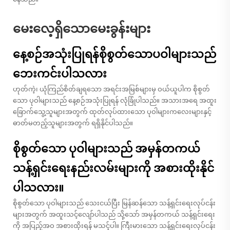
မေးလေ့ရှိသောမေးခွန်းများ
နေ့စဉ်အသုံးပြုရန်စိုစွတ်သောပဝါများသည်
ဘေးကင်းပါသလား
ဟုတ်ကဲ့၊ ယုံကြည်စိတ်ချရသော အရင်းအမြစ်များမှ ဝယ်ယူပါက စိုစွတ်
သော ပုဝါများသည် နေ့စဉ်အသုံးပြုရန် လုံခြုံပါသည်။ အသားအရေ အထူး
ခြောက်သွေ့သူများအတွက် ထုတ်လုပ်ထားသော ပုဝါများကလေးများနှင့်
ဓာတ်မတည့်သူများအတွက် ရရှိနိုင်ပါသည်။
စိုစွတ်သော ပုဝါများသည် အမှန်တကယ်
သန့်ရှင်းရေးနည်းလမ်းများကို အစားထိုးနိုင်
ပါသလား။
စိုစွတ်သော ပုဝါများသည် သေးငယ်ပြီး မြန်ဆန်သော သန့်ရှင်းရေးလုပ်ငန်း
များအတွက် အထူးသင့်လျော်ပါသည် သို့သော် အမှန်တကယ် သန့်ရှင်းရေး
ကို အပြည့်အဝ အစားထိုးရန် မသင့်ပါ။ ကြီးမားသော သန့်ရှင်းရေးလုပ်ငန်း