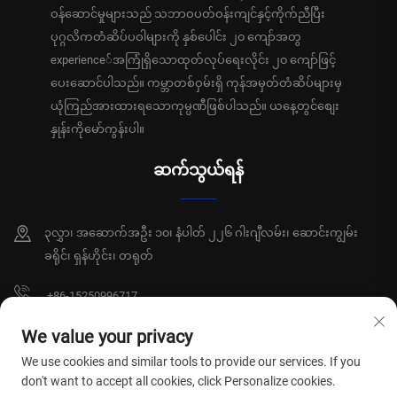
ဝန်ဆောင်မှုများသည် သဘာဝပတ်ဝန်းကျင်နှင့်ကိုက်ညီပြီး
ပုဂ္ဂလိကတံဆိပ်ပဝါများကို နှစ်ပေါင်း ၂၀ ကျော်အတွ
experience်အကြုံရှိသောထုတ်လုပ်ရေးလိုင်း ၂၀ ကျော်ဖြင့်
ပေးဆောင်ပါသည်။ ကမ္ဘာတစ်ဝှမ်းရှိ ကုန်အမှတ်တံဆိပ်များမှ
ယုံကြည်အားထားရသောကုမ္ပဏီဖြစ်ပါသည်။ ယနေ့တွင်စျေး
နှုန်းကိုမော်ကွန်းပါ။
ဆက်သွယ်ရန်
၃လွှာ၊ အဆောက်အဦး ၁၀၊ နံပါတ် ၂၂၆ ဂါးဂျီလမ်း၊ ဆောင်းကျွမ်း
ခရိုင်၊ ရှန်ဟိုင်း၊ တရုတ်
+86-15250996717
[email protected]
We value your privacy
We use cookies and similar tools to provide our services. If you
don't want to accept all cookies, click Personalize cookies.