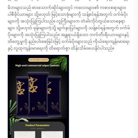
မိဘများသည် စားသောက်ဆိုင်များတွင် ကလေးများ၏ ကစားစရာများ၊
ပါစီဖိုင်ယာများ သို့မဟုတ် မြင့်သောခုံများကို သန့်စင်ရန်အတွက် ဝက်ဖ်ပိုး
များကို အသုံးပြုကြပါသည်။ လူကြီးများက တံခါးကိုင်တွယ်သောနေရာ
များ သို့မဟုတ် ဖုန်းများကဲ့သို့ မျက်နှာပြင်များကို သန့်စင်ရန်အတွက် ဝက်ဖ်
ပိုးများကို အသုံးပြုကြပါသည်။ အန္တရာယ်ရှိသော ဘက်တီးရီးယားများနှင့်
ထိတွေ့မှုကို နည်းပါးစေခြင်းဖြင့် ဝက်ဖ်ပိုးများသည် ကိုယ်ရေးကျန်းမာရေး
နှင့် လူထုကျန်းမာရေးကို ထိရောက်စွာ ထိန်းသိမ်းပေးနိုင်ပါသည်။