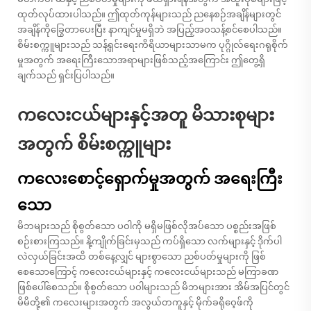
ထုတ်လုပ်ထားပါသည်။ ဤထုတ်ကုန်များသည် ညနေစဉ်အချိန်များတွင်
အချိန်ကိုခြွေတာပေးပြီး နာကျင်မှုမရှိဘဲ အပြည့်အဝသန့်စင်စေပါသည်။
စိမ်းစက္ကူများသည် သန့်ရှင်းရေးကိရိယာများသာမက ပုဂ္ဂိုလ်ရေးဂရုစိုက်
မှုအတွက် အရေးကြီးသောအရာများဖြစ်သည့်အကြောင်း ဤတွေ့ရှိ
ချက်သည် ရှင်းပြပါသည်။
ကလေးငယ်များနှင့်အတူ မိသားစုများ
အတွက် စိမ်းစက္ကူများ
ကလေးစောင့်ရှောက်မှုအတွက် အရေးကြီး
သော
မိဘများသည် စိုစွတ်သော ပဝါကို မရှိမဖြစ်လိုအပ်သော ပစ္စည်းအဖြစ်
စဉ်းစားကြသည်။ နို့ကျိုက်ခြင်းမှသည် ကပ်ရှိသော လက်များနှင့် ဒိုက်ပါ
လဲလှယ်ခြင်းအထိ တစ်နေ့လျှင် များစွာသော ညစ်ပတ်မှုများကို ဖြစ်
စေသောကြောင့် ကလေးငယ်များနှင့် ကလေးငယ်များသည် မကြာခဏ
ဖြစ်ပေါ်စေသည်။ စိုစွတ်သော ပဝါများသည် မိဘများအား အိမ်အပြင်တွင်
မိမိတို့၏ ကလေးများအတွက် အလွယ်တကူနှင့် မိုက်ခရိုဝေ့ဖ်ကို