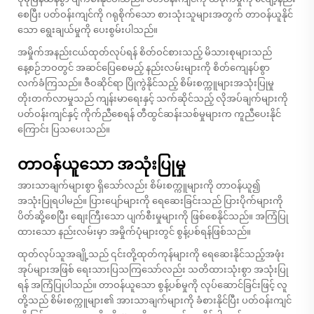
စေပြီး ပတ်ဝန်းကျင်ကို ဂရုစိုက်သော စားသုံးသူများအတွက် တာဝန်ယူနိုင်
သော ရွေးချယ်မှုကို ပေးစွမ်းပါသည်။
အမှိုက်အနည်းငယ်ထုတ်လုပ်ရန် စိတ်ဝင်စားသည့် မိသားစုများသည်
နေ့စဉ်ဘဝတွင် အဆင်ပြေစေမည့် နည်းလမ်းများကို စိတ်ကျေနပ်စွာ
လက်ခံကြသည်။ ဇီဝဆိုင်ရာ ပြိုကွဲနိုင်သည့် စိမ်းစက္ကူများအသုံးပြုမှု
တိုးတက်လာမှုသည် ကျန်းမာရေးနှင့် သက်ဆိုင်သည့် လိုအပ်ချက်များကို
ပတ်ဝန်းကျင်နှင့် ကိုက်ညီစေရန် တီထွင်ဆန်းသစ်မှုများက ကူညီပေးနိုင်
ကြောင်း ပြသပေးသည်။
တာဝန်ယူသော အသုံးပြုမှု
အားသာချက်များစွာ ရှိသော်လည်း စိမ်းစက္ကူများကို တာဝန်ယူ၍
အသုံးပြုရပါမည်။ ပြားပျော်များကို ရေဆေးခြင်းသည် ပြားပိုက်များကို
ပိတ်ဆို့စေပြီး စျေးကြီးသော ပျက်စီးမှုများကို ဖြစ်စေနိုင်သည်။ အကြံပြု
ထားသော နည်းလမ်းမှာ အမှိုက်ပုံများတွင် စွန့်ပစ်ရန်ဖြစ်သည်။
ထုတ်လုပ်သူအချို့သည် ၎င်းတို့ထုတ်ကုန်များကို ရေဆေးနိုင်သည့်အဖုံး
အုပ်များအဖြစ် ရေးသားပြသကြသော်လည်း သတိထားသုံးစွာ အသုံးပြု
ရန် အကြံပြုပါသည်။ တာဝန်ယူသော စွန့်ပစ်မှုကို လုပ်ဆောင်ခြင်းဖြင့် လူ
တို့သည် စိမ်းစက္ကူများ၏ အားသာချက်များကို ခံစားနိုင်ပြီး ပတ်ဝန်းကျင်