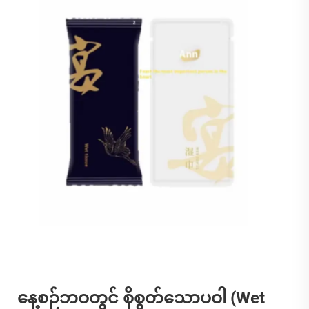
နေ့စဉ်ဘဝတွင် စိုစွတ်သောပဝါ (Wet