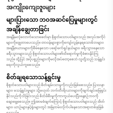
အကျိုးကျေးဇူးများ
များပြားသော ဘဝအဆင်ပြေမှုများတွင်
အချိန်ချွေတာခြင်း
အချိန်မလုံလောက်သောခေတ်မှာ စိုစွတ်သောပဝါများသည် အလုပ်အကိုင်
များကိုချွေတာပေးသည်။ တာဝန်များစွာကိုကျော်လွန်နေရသောမိဘများ၊
အချိန်ဇယားများကိုစီမံနေသော ပရော်ဖက်ရှင်နယ်များ၊ ခရီးသွားနေသော
ခရီးသွားများသည် စိုစွတ်သောပဝါများ၏ထိရောက်မှုကိုခံစားနိုင်ကြ
သည်။ ထို့ပြင် အပိုပစ္စည်းများကိုမလိုအပ်တော့စေဘဲ လူတို့သည် သန့်ရှင်း
ရေးကိုလွယ်ကူစေသည်။
စိတ်ချရသောသန့်ရှင်းမှု
စိုစွတ်သောပဝါများသည် စိတ်ချမ်းသာမှုကိုလည်းဖြစ်စေသည်။ ပြဿနာ
များ၊ မသန့်ရှင်းမှုများ သို့မဟုတ် ဘက်တီးရီးယားများကိုချက်ချင်းဖြေရှင်း
နိုင်သည်ကိုသိခြင်းသည် စိတ်ဖိစီးမှုကိုကာကွယ်ပေးပြီးနေ့စဉ်ဘဝကို
ချောမွေ့စေသည်။ ဤအာမခံချက်ကြောင့် စိုစွတ်သောပဝါများသည် အိတ်
များ၊ ယာဉ်များနှင့်ရုံးများတွင် အမြဲတမ်းလိုက်ပါနေသောအရာတစ်ခုဖြစ်
နေသည်။