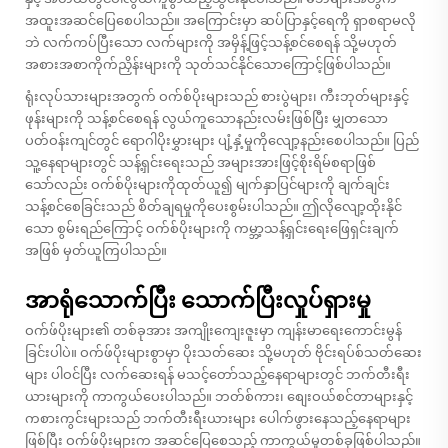
အထူးအဆင်ပြေစေပါသည်။ အကြောင်းမှာ ဆပ်ပြာနှင့်ရေကို ရှာစရာမလို
ဘဲ လက်ကပ်ပြီးသော လက်များကို အမှိန့်ဖြင့်သန့်စင်စေရန် သို့မဟုတ်
အစားအစာကိုက်ညှိန်းများကို သုတ်သင်နိုင်သောကြောင့်ဖြစ်ပါသည်။
ရုံးလုပ်သားများအတွက် ဝက်စ်ပိုးများသည် စားပွဲများ၊ ကီးဘုတ်များနှင့်
ဖုန်းများကို သန့်စင်စေရန် လွယ်ကူသောနည်းလမ်းဖြစ်ပြီး မျှတသော
ပတ်ဝန်းကျင်တွင် ရောဂါပိုးမွှားများ ပျံ့နှံ့မှုကိုလျော့နည်းစေပါသည်။ ပြည်
သူ့နေရာများတွင် သန့်ရှင်းရေးသည် အများအားဖြင့်စိုးရိမ်စရာဖြစ်
သော်လည်း ဝက်စ်ပိုးများကိုထုတ်ယူ၍ မျက်နှာပြင်များကို ချက်ချင်း
သန့်စင်စေခြင်းသည် စိတ်ချရမှုကိုပေးစွမ်းပါသည်။ ဤလိုလျော့ထိုးနိုင်
သော စွမ်းရည်ကြောင့် ဝက်စ်ပိုးများကို ကမ္ဘာ့သန့်ရှင်းရေးဖြေရှင်းချက်
အဖြစ် မှတ်ယူကြပါသည်။
အာရုံသောက်ပြီး သောက်ပြီးလှုပ်ရှားမှု
ဝက်ဖ်ပိုးများ၏ တစ်ခုအား အကျိုးကျေးဇူးမှာ ကျန်းမာရေးကောင်းမွန်
ခြင်းပါပဲ။ ဝက်ဖ်ပိုးများစွာမှာ ပိုးသတ်ဆေး သို့မဟုတ် ဗိုင်းရပ်စ်သတ်ဆေး
များ ပါဝင်ပြီး လက်ဆေးရန် မသင့်တော်သည့်နေရာများတွင် ဘက်တီးရီး
ယားများကို ကာကွယ်ပေးပါသည်။ ဘတ်စ်ကား၊ စျေးဝယ်စင်တာများနှင့်
ကစားကွင်းများသည် ဘက်တီးရီးယားများ ပေါက်ဖွားနေသည့်နေရာများ
ဖြစ်ပြီး ဝက်ဖ်ပိုးများက အဆင်ပြေစေသည့် ကာကွယ်မှုတစ်ခုဖြစ်ပါသည်။