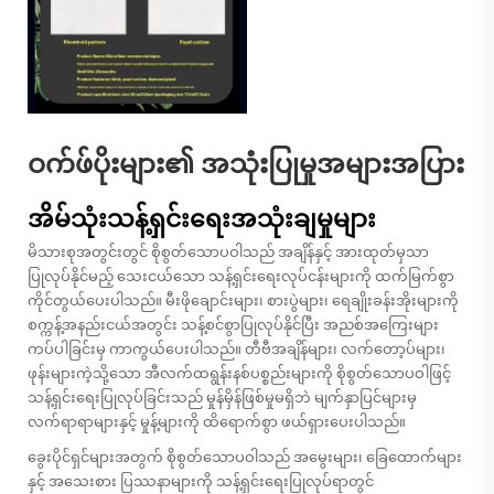
ဝက်ဖ်ပိုးများ၏ အသုံးပြုမှုအများအပြား
အိမ်သုံးသန့်ရှင်းရေးအသုံးချမှုများ
မိသားစုအတွင်းတွင် စိုစွတ်သောပဝါသည် အချိန်နှင့် အားထုတ်မှသာ
ပြုလုပ်နိုင်မည့် သေးငယ်သော သန့်ရှင်းရေးလုပ်ငန်းများကို ထက်မြက်စွာ
ကိုင်တွယ်ပေးပါသည်။ မီးဖိုချောင်းများ၊ စားပွဲများ၊ ရေချိုးခန်းအိုးများကို
စက္ကန့်အနည်းငယ်အတွင်း သန့်စင်စွာပြုလုပ်နိုင်ပြီး အညစ်အကြေးများ
ကပ်ပါခြင်းမှ ကာကွယ်ပေးပါသည်။ တီဗီအချိန်များ၊ လက်တော့ပ်များ၊
ဖုန်းများကဲ့သို့သော အီလက်ထရွန်းနစ်ပစ္စည်းများကို စိုစွတ်သောပဝါဖြင့်
သန့်ရှင်းရေးပြုလုပ်ခြင်းသည် မှုန်မှိန်ဖြစ်မှုမရှိဘဲ မျက်နှာပြင်များမှ
လက်ရာရာများနှင့် မှုန့်များကို ထိရောက်စွာ ဖယ်ရှားပေးပါသည်။
ခွေးပိုင်ရှင်များအတွက် စိုစွတ်သောပဝါသည် အမွေးများ၊ ခြေထောက်များ
နှင့် အသေးစား ပြဿနာများကို သန့်ရှင်းရေးပြုလုပ်ရာတွင်