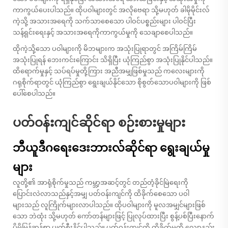
ကာကွယ်ပေးပါသည်။ ထိုပဝါများတွင် အလိုဗေရာ သို့မဟုတ် ခါမိုမိုင်းလ်
ကဲ့သို့ အသားအရေကို သက်သာစေသော ပါဝင်ပစ္စည်းများ ပါဝင်ပြီး
သန့်ရှင်းရေးနှင့် အသားအရေကိုကာကွယ်မှုကို သေချာစေပါသည်။
ထိုကဲ့သို့သော ပဝါများကို မိဘများက အသုံးပြုရာတွင် အကြိမ်ကြိမ်
အသုံးပြုရန် ဘေးကင်းကြောင်း သိရှိပြီး ယုံကြည်စွာ အသုံးပြုနိုင်ပါသည်။
ထိရောက်မှုနှင့် သပ်ရပ်မှုတို့ကြား အညီအမျှဖြစ်မှုသည် ကလေးများကို
ဂရုစိုက်ရာတွင် ယုံကြည်စွာ ရွေးချယ်နိုင်သော စိုစွတ်သောပဝါများကို ဖြစ်
ပေါ်စေပါသည်။
ပတ်ဝန်းကျင်ဆိုင်ရာ စဉ်းစားမှုများ
ဘီယူဒီဂရေးဒေးဘားလ်ဆိုင်ရာ ရွေးချယ်မှု
များ
လူတို့၏ အာရုံစိုက်မှုသည် ကမ္ဘာ့အဆင့်တွင် တည်တံ့ခိုင်မြဲရေးကို
ပြောင်းလဲလာသည်နှင့်အမျှ ပတ်ဝန်းကျင်ကို ထိခိုက်စေသော ပဝါ
များသည် လူကြိုက်များလာပါသည်။ ထိုပဝါများကို မူလအမျှင်များဖြစ်
သော ဘဲထုံး သို့မဟုတ် ကော်တန်များဖြင့် ပြုလုပ်ထားပြီး စွန့်ပစ်ပြီးနောက်
ပိုမိုမြန်ဆန်စွာ ပျက်စီးနိုင်ပါသည်။ ပတ်ဝန်းကျင်ကို ထိခိုက်မှုကို လျော့နည်း