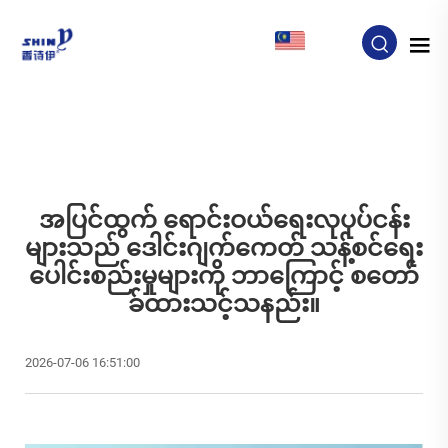
MY
အပြင်ထွက် ရောင်းဝယ်ရေးလုပုပ်ငန်း
များသည် ဒေါင်းဂျက်ကေတ် သန့်စင်ရေး
ပေါင်းစည်းမှုများကို ဘာကြောင့် စတော်
ခ်ထားသင့်သနည်း။
2026-07-06 16:51:00