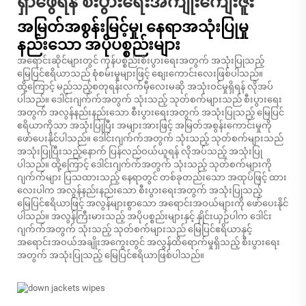
ရှာဖွေရန် စီးပွားရေးအကျိုးကျေးဇူး
အမြတ်အစွန်းမြင့်မှု၊ နေရာအသုံးပြုမှု
နည်းသော အပိုပစ္စည်းများ
အရောင်းဆိုင်များတွင် ကုန်ပစ္စည်းစီးပွားရေးအတွက် အသုံးပြုသည့်
မြေပြင်ဧရိယာသည် စုံစမ်းမှုများဖြင့် စျေးကောင်းလေးဖြစ်ပါသည်။
ထို့ကြောင့် မည်သည့်စတုရန်းလက်မှီလေးမဆို အသုံးဝင်မှုရှိရန် လိုအပ်
ပါသည်။ ဒေါင်းဂျက်က်အတွက် သုံးသည့် သုတ်စက်များသည် စီးပွားရေး
အတွက် အလွန်နည်းနည်းသော စီးပွားရေးအတွက် အသုံးပြုသည့် မြေပြင်
ဧရိယာကိုသာ အသုံးပြုပြီး အများအားဖြင့် အမြတ်အစွန်းကောင်းမှုကို
ဖော်ပေးနိုင်ပါသည်။ ဒေါင်းဂျက်က်အတွက် သုံးသည့် သုတ်စက်များသည်
အသုံးပြုပြီးသည့်နောက် ပြန်လည်ဝယ်ယူရန် လိုအပ်သည့် အသုံးပြု
ပါသည်။ ထို့ကြောင့် ဒေါင်းဂျက်က်အတွက် သုံးသည့် သုတ်စက်များကို
ဂျက်က်များ ပြသထားသည့် နေရာတွင် တစ်ခုတည်းသော အထုပ်ဖြင့် ထား
လေးပါက အလွန်နည်းနည်းသော စီးပွားရေးအတွက် အသုံးပြုသည့်
မြေပြင်ဧရိယာဖြင့် အလွန်များစွာသော အရောင်းအဝယ်များကို ဖော်ပေးနိုင်
ပါသည်။ အလွန်ကြီးမားသည့် အပိုပစ္စည်းများနှင့် နှိုင်းယှဉ်ပါက ဒေါင်း
ဂျက်က်အတွက် သုံးသည့် သုတ်စက်များသည် မြေပြင်ဧရိယာနှင့်
အရောင်းအဝယ်အချိုးအကွေးတွင် အလွန်ထိရောက်မှုရှိသည့် စီးပွားရေး
အတွက် အသုံးပြုသည့် မြေပြင်ဧရိယာဖြစ်ပါသည်။