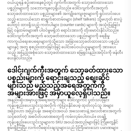
ဝယ်ယူရန် စဉ်းစားနေစဉ်တွင် ဂျက်ကီးအတွက် သော့ခတ်ထားသော
ပစ္စည်းများကို သဘောကျလေ့ရှိပါသည်။ ဒေါင်းဂျက်ကီးအတွက်
သော့ခတ်ထားသော ပစ္စည်းများ၏ အကျိုးကျေးဇူးများကို ရှင်းလင်းပေး
သည့် သေးငယ်သော စာရွက်စာတမ်းများ (shelf talkers) သို့မဟုတ် စားပွဲ
ပေါ်တွင် ထားရှိသည့် ကတ်ပါများ (counter cards) များကို အသုံးပြုခြင်း
ဖြင့် ဝန်ထမ်းများ၏ ပါဝင်မှုမရှိဘဲ ရောင်းအားကို တိုးမောင်းနိုင်ပါသည်။
ဒေါင်းဂျက်ကီးအတွက် သော့ခတ်ထားသော ပစ္စည်းများကို ရေစိုမှု
ကာကွယ်ရေးစပရေးများကဲ့သို့သော အခြားသော့ခတ်ထားသော ပစ္စည်း
များနှင့် အတူ စုစည်းထားခြင်းဖြင့် ပေါင်းစပ်ဝယ်ယူမှုများကို အားပေး
သည့် အပြည့်အစုံသော သော့ခတ်ထားသော ဖြေရှင်းနည်းအပိုင်းကို ဖန်တီး
ပေးနိုင်ပါသည်။
ဒေါင်းဂျက်ကီးအတွက် သော့ခတ်ထားသော
ပစ္စည်းများကို ရောင်းချသည့် စျေးဆိုင်
များသည် မည်သည့်အရေအတွက်ကို
အများအားဖြင့် အမှာယူလေ့ရှိပါသည်။
အနည်းဆုံးအမှာယူအရေအတွက်များ
ဒေါင်ဂျာကင် ပွတ်သပ်ခြင်း
ကုန်ပစ္စည်းပေးသွင်းသူအလိုက် ကွဲပြားနိုင်ပေမဲ့ ထုတ်လုပ်သူ အများ
အပြားဟာ အပြင်ပန်း အရောင်းအဝယ် အသေးစားနဲ့ အလတ်စားအတွက်
သင့်တော်တဲ့ အစပိတ်ပမာဏတွေကို ကမ်းလှမ်းပါတယ်။ တချို့
ကုန်ပစ္စည်းပေးသွင်းသူများက SKU အဝယ်အထည်များဖြင့် ကြုံတွေ့နိုင်
စွမ်းရှိကြပြီး လက်လီရောင်းချသူများသည် ပိုကြီးမားသော ပမာဏများ