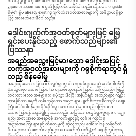
ဝယ်ယူမှုများကို ဖော်ဆောင်ပေးနိုင်ပါသည်။ ဖောက်သည်များ၏ က
удовлетворенность မှုကို မြင့်တင်ပေးနိုင်ပါသည်။ ထို့အပ alongside
မိမိ၏ ရှိပ already existing ဂျက်က်အဝတ်အစားများကို အဓိပ္ပာယ်ရှိစွာ
ဖြင့် အားဖော်ပေးနိုင်ပါသည်။
ဒေါင်းဂျက်က်အဝတ်စုတ်များဖြင့် ဖြေ
ရှင်းပေးနိုင်သည့် ဖောက်သည်များ၏
ပြဿနာ
အရည်အသွေးမြင့်မားသော ဒေါင်းအပြင်
ဘက်အဝတ်အစားများကို ဂရုစိုက်ရာတွင် ရှိ
သည့် စိန်ခေါ်မှု
အများစုသော အပြင်ဘက်လှုပ်ရှားမှု ဝါသနာရှင်များသည် ဒေါင်းဂါဝန်ကို
မှားယွင်းစွာ ဆေးကြောပါက ပျက်စီးသွားနိုင်ကြောင်း သိကြသည်။ ဖြည့်
သွင်းထားသော အမွေးများ စုပုံသွားနိုင်ပြီး အပြင်ချပ် အထည်များ ကျဉ်း
သွားနိုင်ကာ ရေကို တွန်းလှန်သော အလွှာများ ပျက်စီးသွားနိုင်သည်။ ဈေး
ကြီးဒေါင်းဂါဝန်များ ပိုင်ဆိုင်သူ ဖောက်သည်များသည် မကြာခဏ
ဆေးကြောရန် ဆန္ဒမရှိကြသော်လည်း အပြင်ဘက်လှုပ်ရှားမှုများက ချွေး
ရည်၊ အစားအစာ အရောင်စုံ အကွက်များနှင့် လမ်းကြောင်းမှ
အညစ်အကြေးများနှင့် ထိတွေ့မှုကို ဆိုလိုသည်။ ဒေါင်းဂါဝန် သန့်စင်တံ
ပိတ်များသည် ဖောက်သည်များ ဆေးစက်ကို မထိရှုံ့ဘဲ နေ့စဉ်လှုပ်ရှားမှု
ပြီးတိုင်း အမြန်နှင့် ဘေးကင်းစွာ နေရာချော်သန့်စင်နိုင်သော ဖြေရှင်းချက်