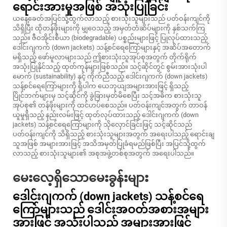
ရောင်းအားမှုအဖြစ် အသုံးပြုခြင်း
ယနေ့ခေတ်အပြင်သို့ထွက်လာသည့် စားသုံးသူများသည် ပတ်ဝန်းကျင်ကို
သိရှိပြီး ထိုတန်ဖိုးများကို မျှဝေသည့် အမှတ်တံဆိပ်များကို နှစ်သက်ကြ
သည်။ ဇီဝအိုင်းစီယာ (biodegradable) ပစ္စည်းများဖြင့် ပြုလုပ်ထားသည့်
ဒေါင်းဂျကက် (down jackets) သန့်စင်ရေကြော်များနှင့် အဆိပ်အတောက်
မရှိသည့် ဖော်မူလာများသည် ဤစားသုံးသူအုပ်စုအတွက် တိုက်ရိုက်
အသုံးပြုနိုင်သည့် ထုတ်ကုန်များဖြစ်သည်။ သင့်ဆိုင်တွင် စွမ်းအားသုံးပါ
မောက် (sustainability) နှင့် ကိုက်ညီသည့် ဒေါင်းဂျကက် (down jackets)
သန့်စင်ရေကြော်များကို ရှိပါက ယေဘုယျအများအားဖြင့် ရှိသည့်
ပြိုင်ဘက်များမှ သင့်ဆိုင်ကို ခွဲခြားမှတ်မိစေပြီး သင့်အဓိက စားသုံးသူ
အုပ်စု၏ တန်ဖိုးများကို ထင်ဟပ်စေသည်။ ပတ်ဝန်းကျင်အတွက် တာဝန်
ယူမှုရှိသည့် နည်းလမ်းဖြင့် ထုတ်လုပ်ထားသည့် ဒေါင်းဂျကက် (down
jackets) သန့်စင်ရေကြော်များကို သိုလှောင်ခြင်းဖြင့် သင့်ဆိုင်သည်
ပတ်ဝန်းကျင်ကို သိရှိသည့် စားသုံးသူများအတွက် အရေးပါသည့် ရောင်းချ
သူအဖြစ် အများအားဖြင့် အသိအမှတ်ပြုခံရမည်ဖြစ်ပြီး အပြင်သို့ထွက်
လာသည့် စားသုံးသူများ၏ အစုအဖွဲ့တစ်စုအတွက် အရေးပါသည်။
မေးလေ့ရှိသောမေးခွန်းများ
ဒေါင်းဂျကက် (down jackets) သန့်စင်ရေ
ကြော်များသည် ဒေါင်းအဝတ်အစားအများ
အားဖြင့် အသုံးပါသည့် အများအားဖြင့်