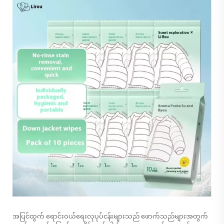
အပြင်ထွက် ရောင်းဝယ်ရေးလုပုပ်ငန်းများသည် ဖောက်သည်များအတွက်