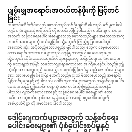
ပျမ်းမျှအရောင်းအဝယ်တန်ဖိုးကို မြင့်တင်
ခြင်း
အရောင်းဆိုင်တိုင်းသည် ဖောက်သည်တစ်ဦးချင်းစီ၏ လည်ပတ်မှုတစ်ခါ
လျှင် ပျမ်းမျှအသုံးစရိတ်ကို တိုးမောင်းလိုကြပါသည်။ ဒေါင်းဂျကက်များ
အတွက် သန့်စင်ရေးပေါင်းစေးများသည် ဖောက်သည်များ အထောက်အကူ
အဝတ်အစားများကို ဝယ်ယူခြင်း သို့မဟုတ် ကြည့်ရှုခြင်းအခါတွင်
အကောင်းဆုံး အပိုထည့်သောပစ္စည်းဖြစ်ပါသည်။ လေ့ကျင်းမှုပေးထား
သော ရောင်းအားသမားများသည် ရေစိုမှုကာကွယ်ရေးစပရေးများ
သို့မဟုတ် သိမ်းဆောင်ရေးအိတ်များနှင့်အတူ သန့်စင်ရေးပေါင်းစေးများ
ကို သော့ချက်အဖြစ် သဘောကျစရာကောင်းစွာ အကြံပေးနိုင်ပါသည်။ ဤ
ကဲ့သို့သော အကူအညီပေးသည့် အရောင်းမြှင့်တင်မှုသည် ဖောက်သည်များ
အား အားပေးမှုဖြစ်စေပြီး ဖောက်သည်များကို ဖိအားပေးသည့် အရောင်း
မြှင့်တင်မှုများနှင့် ကွဲပါသည်။ ဒေါင်းဂျကက်များအတွက် သန့်စင်ရေးပေါင်း
စေးများသည် ဤအခန်းကဏ္ဍကို အကောင်းဆုံးဖြည့်ဆည်းပေးနိုင်
ပါသည်။ ဂျကက်ရောင်းအားနှင့် သန့်စင်ရေးပေါင်းစေးများ၏ သေး
ငယ်သော တွဲဖက်ရောင်းအားနှုန်းသည်ပဲ လစဉ် စုစုပေါင်းဝင်ငွကို
အဓိပ္ပာယ်ရှိစွာ တိုးမောင်းပေးနိုင်ပါသည်။
ဒေါင်းဂျကက်များအတွက် သန့်စင်ရေး
ပေါင်းစေးများ၏ ပုံစံပေါင်းစပ်မှုနှင့်