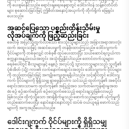
ကို ပေးစွမ်းနိုင်သည်။ ရောင်းချရေးနေရာတွင် ဒေါင်းဂါဝန် သန့်စင်တံပိတ်
များ စုဆောင်းခြင်းဖြင့် ဤစိတ်အနှောင့်အယှက်ကို တိုက်ရိုက် ဖြေရှင်း
ပေးသည်။
အဆင်ပြေသော ပစ္စည်းထိန်းသိမ်းမှု
လိုအပ်ချက်ကို ဖြည့်ဆည်းခြင်း
ခေတ်မှီ အပြင်သို့ထွက်လာသော စားသုံးသူများသည် အခြားအရာအားလုံး
ထက် အထူးသဖြင့် အဆင်ပေးမှုကို တန်ဖိုးထားကြသည်။ ဒေါင်းဂျကက်
ဝိုင်ပ်များကို တစ်ခုလျှင် တစ်ခုစီ ထုပ်ပေးထားပြီး သယ်ဆောင်ရလွယ်ကာ
စက္ကန္ဒာအနည်းငယ်အတွင်း အသုံးပြုနိုင်ပါသည်။ တောင်တက်သူများ၊
ရေခဲပေါ်တွင် စီးသူများနှင့် နေ့စဉ် အလုပ်သို့ သွားလာသူများသည် သူတို့၏
ပုံစံအိတ် (သို့) ကား၏ လက်နောက်ချောင်းအတွင်း ဒေါင်းဂျကက် ဝိုင်ပ်များ
ကို ထည့်ထားခြင်းဖြင့် အကျိုးကျေးဇူးရရှိပါသည်။ သင့်ဆိုင်တွင် ဒေါင်းဂျ
ကက် ဝိုင်ပ်များကို ရှိရှိသမျှ ရှာဖွေနိုင်ပါက သင်သည် ထုတ်ကုန်၏ အစပိုင်း
ရောင်းအားသာမက ထုတ်ကုန်၏ အပြည့်အဝ သက်တမ်းကုန်ဆုံးမှုအထ
do စဉ် စဉ်ဆက်မပြတ် စဉ်လျှောက်စေသည့် ရောင်းချသူဖြစ်လာမည်
ဖြစ်သည်။ ထိုကဲ့သို့သော အာရုံစိုက်မှုသည် ဖောက်သည်များ၏ ယုံကုံမှုကို
တည်ဆောက်ပေးပြီး နောင်နောင်နောင်တွင် ထပ်မံ ဝယ်ယူရန် ဖောက်သည်
များကို အကူအညီပေးပါသည်။
ဒေါင်းဂျကက် ဝိုင်ပ်များကို ရှိရှိသမျှ