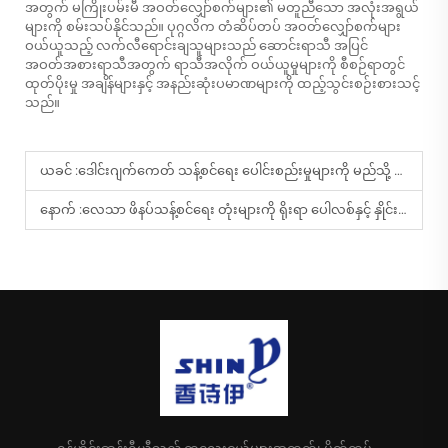
အတွက် မကြိုးပမ်းမီ အဝတ်လျှော်စက်များ၏ မတူညီသော အလုံးအရွယ်
များကို စမ်းသပ်နိုင်သည်။ ပုဂ္ဂလိက တံဆိပ်တပ် အဝတ်လျှော်စက်များ
ဝယ်ယူသည့် လက်လီရောင်းချသူများသည် ဆောင်းရာသီ အပြင်
အဝတ်အစားရာသီအတွက် ရာသီအလိုက် ဝယ်ယူမှုများကို စီစဉ်ရာတွင်
ထုတ်ပိုးမှု အချိန်များနှင့် အနည်းဆုံးပမာဏများကို ထည့်သွင်းစဉ်းစားသင့်
သည်။
ယခင် :
ဒေါင်းဂျက်ကေတ် သန့်စင်ရေး ပေါင်းစည်းမှုများကို မည်သို့ သင့်လျော်စွာ သိမ်းဆီးပြီး အသုံးပြုရမည်နည်း။
နောက် :
လေသာ ဖိနပ်သန့်စင်ရေး တုံးများကို ရိုးရာ ပေါလစ်နှင့် နှိုင်းယှဉ်ပါက အခြေအနေမည်သည့်သို့ဖြစ်ပါသနည်း။