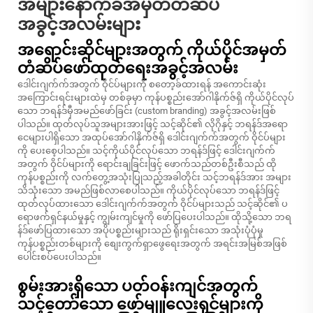
အများနောက်ခံအမှတ်တံဆိပ်
အခွင့်အလမ်းများ
အရောင်းဆိုင်များအတွက် ကိုယ်ပိုင်အမှတ်
တံဆိပ်ဖော်ထုတ်ရေးအခွင့်အလမ်း
ဒေါင်းဂျက်က်အတွက် ဝိုင်ပ်များကို စတော့ခ်ထားရန် အကောင်းဆုံး
အကြောင်းရင်းများထဲမှ တစ်ခုမှာ ကုန်ပစ္စည်းအော်ဂါနိုက်ဇ်ရှိ ကိုယ်ပိုင်လုပ်
သော ဘရန်ဒ်မှီအမည်ဖော်ခြင်း (custom branding) အခွင့်အလမ်းဖြစ်
ပါသည်။ ထုတ်လုပ်သူအများအားဖြင့် သင့်ဆိုင်၏ လိုဂိုနှင့် ဘရန်ဒ်အရော
ငေများပါရှိသော အထုပ်အော်ဂါနိုက်ဇ်ရှိ ဒေါင်းဂျက်က်အတွက် ဝိုင်ပ်များ
ကို ပေးစေ့ပါသည်။ သင့်ကိုယ်ပိုင်လုပ်သော ဘရန်ဒ်ဖြင့် ဒေါင်းဂျက်က်
အတွက် ဝိုင်ပ်များကို ရောင်းချခြင်းဖြင့် ဖောက်သည်တစ်ဦးစီသည် ထို
ကုန်ပစ္စည်းကို လက်တွေ့အသုံးပြုသည့်အခါတိုင်း သင့်ဘရန်ဒ်အား အများ
သိသုံးသော အမည်ဖြစ်လာစေပါသည်။ ကိုယ်ပိုင်လုပ်သော ဘရန်ဒ်ဖြင့်
ထုတ်လုပ်ထားသော ဒေါင်းဂျက်က်အတွက် ဝိုင်ပ်များသည် သင့်ဆိုင်၏ ပ
ရောဖက်ရှင်နယ်မှုနှင့် ကျွမ်းကျင်မှုကို ဖော်ပြပေးပါသည်။ ထိုသို့သော ဘရ
န်ဒ်ဖော်ပြထားသော အပိုပစ္စည်းများသည် ရိုးရှင်းသော အသုံးပုံပုံမှု
ကုန်ပစ္စည်းတစ်များကို စျေးကွက်ရှာဖွေရေးအတွက် အရင်းအမြစ်အဖြစ်
ပေါင်းစပ်ပေးပါသည်။
စွမ်းအားရှိသော ပတ်ဝန်းကျင်အတွက်
သင့်တော်သော ဖော်မျူလေးရှင်များကို