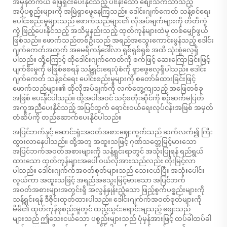
အမှန်တကယ် ဖြေရှင်းပေးနိုင်သည့် ပါးန်းသော စျေးသက်သာသည့်
အပိုပစ္စည်းများကို အမြဲရှာဖွေနေကြသည်။ ဒေါင်းဂျက်ကေတ် သန့်စင်ရေး
ပေါင်းစည်းမှုများသည် ဖောက်သည်များ၏ လိုအပ်ချက်များကို တိတိကွဲ
ကွဲ ဖြည့်ပေးနိုင်သည့် အသိမှုနည်းသည့် ထုတ်ကုန်များထဲမှ တစ်မျှော်ဖွယ်
ဖြစ်သည်။ ဖောက်သည်တစ်ဦးသည် အရည်အသွေးကောင်းမွန်သည့် ဒေါင်း
ဂျက်ကေတ်အတွက် အမေရိကန်ဒေါ်လာ ရှစ်ရှစ်ရှစ် အထိ သုံးစွဲလေ့ရှိ
ပါသည်။ ထို့ကြောင့် ထိုဒေါင်းဂျက်ကေတ်ကို စက်ဖြင့် ဆေးကြောခြင်းဖြင့်
ပျက်စီးမှုကို မဖြစ်စေရန် သန့်ရှင်းရေးပုံစံကို ရှာဖွေလေ့ရှိပါသည်။ ဒေါင်း
ဂျက်ကေတ် သန့်စင်ရေး ပေါင်းစည်းမှုများကို စတော်ခ်ထားခြင်းဖြင့်
ဖောက်သည်များ၏ ထိုလိုအပ်ချက်ကို လက်တွေ့ကျသည့် အဖြေတစ်ခု
အဖြစ် ပေးနိုင်ပါသည်။ ထို့အပါအဝင် သင့်စတိုးဆိုင်ကို စဉ်ဆက်မပြတ်
အကူအညီပေးနိုင်သည့် အပြင်ထွက် ရောင်းဝယ်ရေးလုပ်ငန်းအဖြစ် အမှတ်
တံဆိပ်ကို တည်ဆောက်ပေးနိုင်ပါသည်။
အပြင်ဘက်နှင့် ဆောင်းရုံးအဝတ်အစားဈေးကွက်သည် ဆက်လက်၍ ကြီး
ထွားလာနေပါသည်။ ထို့အတူ အထူးသဖြင့် ဂုဏ်သတ္တေမြင့်မားသော
အပြင်ဘက်အဝတ်အစားများကို သန့်ရှင်းရာတွင် အသုံးပြုရန် ရည်ရွယ်
ထားသော ထုတ်ကုန်များအပေါ် ဝယ်လိုအားသည်လည်း တိုးမြင့်လာ
ပါသည်။ ဒေါင်းဂျက်က်အဝတ်စုတ်များသည် သေးငယ်ပြီး အသုံးပေါင်း
လွယ်ကာ အထူးသဖြင့် အရည်အသွေးမြင့်မားသော အပြင်ဘက်
အဝတ်အစားများအတွင်းရှိ အလွန်နှုန်းညံ့သော ဖြည့်စွက်ပစ္စည်းများကို
သန့်ရှင်းရန် ဒီဇိုင်းထုတ်ထားပါသည်။ ဒေါင်းဂျက်က်အဝတ်စုတ်များကို
မိမိ၏ ထုတ်ကုန်စုစည်းမှုတွင် ထည့်သွင်းရောင်းချသည့် စျေးသည်
များသည် ဤသေးငယ်သော ပစ္စည်းများသည် ပုံမှန်အားဖြင့် ထပ်ခါထပ်ခါ