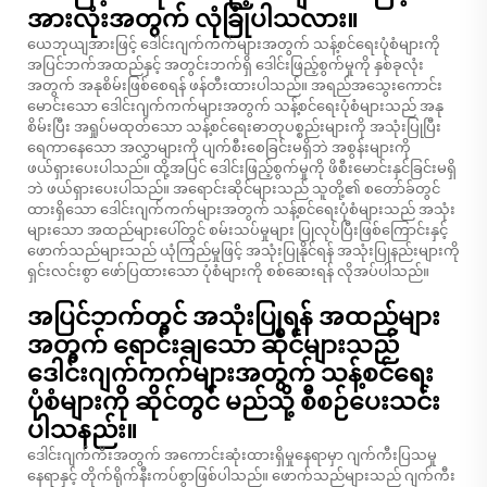
အားလုံးအတွက် လုံခြုံပါသလား။
ယေဘုယျအားဖြင့် ဒေါင်းဂျက်ကက်များအတွက် သန့်စင်ရေးပုံစံများကို
အပြင်ဘက်အထည်နှင့် အတွင်းဘက်ရှိ ဒေါင်းဖြည့်စွက်မှုကို နှစ်ခုလုံး
အတွက် အနုစိမ်းဖြစ်စေရန် ဖန်တီးထားပါသည်။ အရည်အသွေးကောင်း
မောင်းသော ဒေါင်းဂျက်ကက်များအတွက် သန့်စင်ရေးပုံစံများသည် အနု
စိမ်းပြီး အရှုပ်မထုတ်သော သန့်စင်ရေးဓာတုပစ္စည်းများကို အသုံးပြုပြီး
ရေကာနေသော အလွှာများကို ပျက်စီးစေခြင်းမရှိဘဲ အစွန်းများကို
ဖယ်ရှားပေးပါသည်။ ထို့အပြင် ဒေါင်းဖြည့်စွက်မှုကို ဖိစီးမောင်းနှင်ခြင်းမရှိ
ဘဲ ဖယ်ရှားပေးပါသည်။ အရောင်းဆိုင်များသည် သူတို့၏ စတော်ခ်တွင်
ထားရှိသော ဒေါင်းဂျက်ကက်များအတွက် သန့်စင်ရေးပုံစံများသည် အသုံး
များသော အထည်များပေါ်တွင် စမ်းသပ်မှုများ ပြုလုပ်ပြီးဖြစ်ကြောင်းနှင့်
ဖောက်သည်များသည် ယုံကြည်မှုဖြင့် အသုံးပြုနိုင်ရန် အသုံးပြုနည်းများကို
ရှင်းလင်းစွာ ဖော်ပြထားသော ပုံစံများကို စစ်ဆေးရန် လိုအပ်ပါသည်။
အပြင်ဘက်တွင် အသုံးပြုရန် အထည်များ
အတွက် ရောင်းချသော ဆိုင်များသည်
ဒေါင်းဂျက်ကက်များအတွက် သန့်စင်ရေး
ပုံစံများကို ဆိုင်တွင် မည်သို့ စီစဉ်ပေးသင်း
ပါသနည်း။
ဒေါင်းဂျက်ကီးအတွက် အကောင်းဆုံးထားရှိမှုနေရာမှာ ဂျက်ကီးပြသမှု
နေရာနှင့် တိုက်ရိုက်နီးကပ်စွာဖြစ်ပါသည်။ ဖောက်သည်များသည် ဂျက်ကီး