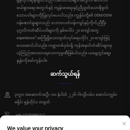
ရှန်ဟိုင်းဆုန်းရှီယီသည် ကလေးငယ်များအတွက်၊ မိတ်ကပ်
ဖယ်ရှားရေးအတွက်နှင့် ကျန်းမာရေးနှင့်ညီညွတ်သောစိုစွတ်
သောပဝါများကိုပြုလုပ်ပေးပါသည်။ ကျွန်ုပ်တို့၏ OEM/ODM
ဝန်ဆောင်မှုများသည် သဘာဝပတ်ဝန်းကျင်နှင့်ကိုက်ညီပြီး
ပုဂ္ဂလိကတံဆိပ်ပဝါများကို နှစ်ပေါင်း ၂၀ ကျော်အတွ
experience်အကြုံရှိသောထုတ်လုပ်ရေးလိုင်း ၂၀ ကျော်ဖြင့်
ပေးဆောင်ပါသည်။ ကမ္ဘာတစ်ဝှမ်းရှိ ကုန်အမှတ်တံဆိပ်များမှ
ယုံကြည်အားထားရသောကုမ္ပဏီဖြစ်ပါသည်။ ယနေ့တွင်စျေး
နှုန်းကိုမော်ကွန်းပါ။
ဆက်သွယ်ရန်
၃လွှာ၊ အဆောက်အဦး ၁၀၊ နံပါတ် ၂၂၆ ဂါးဂျီလမ်း၊ ဆောင်းကျွမ်း
ခရိုင်၊ ရှန်ဟိုင်း၊ တရုတ်
+86-15250996717
[email protected]
We value your privacy