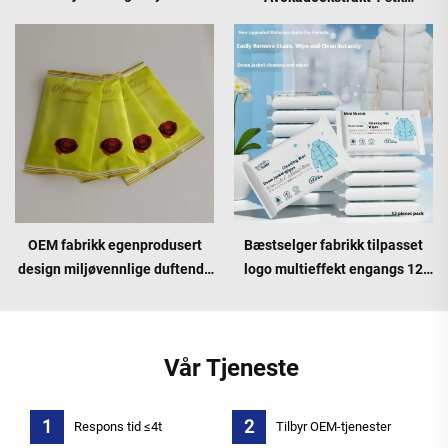
Babyvåtevisker Ikke-
Fjerningsverktøy for Sminke
Irriterende Rense for
Tilpasset Logodesign for
spedbarns munn hender nese
kvinnekosmetikkMOQ10000pakk
MOQ10000pakker
OEM fabrikk egenprodusert
Bæstselger fabrikk tilpasset
design miljøvennlige duftende
logo multieffekt engangs 12
enkelte våte tørkler, private
stk nedtrekkjakke våtkluter for
label rengjøringstørkler for
rengjøring av
hoteller, restauranter, reise
nedtrekkjakkeflekker MOQ
Vår Tjeneste
MOQ 10000 pakker
10000 pakker
Respons tid ≤4t
Tilbyr OEM-tjenester