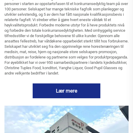
personer i starten av oppstartsfasen til et konkurransedyktig team på over
100 personer. Selskapet har mange tekniske fagfolk som planlegger og
utvikler selvstendig, og 5 av dem har fått nasjonale kvalifikasjonsbevis i
relaterte fagfelt. Vi streber etter å gjøre hvert eneste våtdøk til et
høykvalitetsprodukt. Forbedre moderne utstyr for å heve produktets nivå
og forbedre den totale konkurransedyktigheten. Med omhyggelig service
tilfredsstiller vi de forskjellige behovene til ulike kunder. Gjennom alle
ansattes fellestreb, har våtdøkene opparbeidet sterkt tillit hos forbrukerne.
Selskapet har utviklet seg fra den opprinnelige rene horestenæringen til
medisin, mat, reise, hjem og nasjonale store selskapers promosjon,
distribusjon av fordelene og partnerne som velges for produktpropaganda.
For øyeblikket har vi over 950 samarbeidspartnere i landets kjedebutikker,
Christine Tuples Food, konditori, Yanghe Liquor, Good Pupil Glasses og
andre velkjente bedrifter i landet.
Lær mere