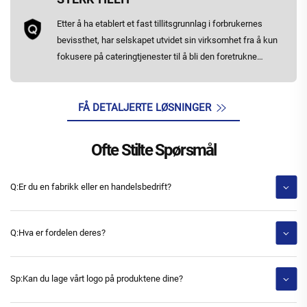
Etter å ha etablert et fast tillitsgrunnlag i forbrukernes
bevissthet, har selskapet utvidet sin virksomhet fra å kun
fokusere på cateringtjenester til å bli den foretrukne
samarbeidspartneren for markedsføring, fordelsfordeling
og produktmarkedsføring innen medisin, mat, turisme,
familie og store selskaper over hele landet
FÅ DETALJERTE LØSNINGER
Ofte Stilte Spørsmål
Q:Er du en fabrikk eller en handelsbedrift?
Q:Hva er fordelen deres?
Sp:Kan du lage vårt logo på produktene dine?