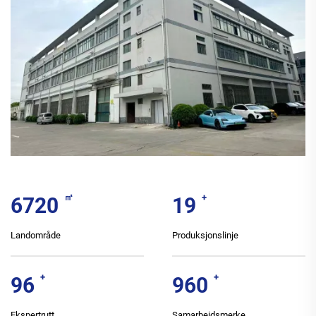
㎡
+
7000
20
Landområde
Produksjonslinje
+
+
100
1000
Ekspertrutt
Samarbeidsmerke