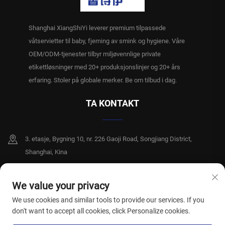
Shanghai XiangShiYi leverer premium tilpassede
våtservietter til baby, fjerning av smink og hygiene. Våre
OEM/ODM-tjenester tilbyr miljøvennlige private
etikettløsninger med 20+ produksjonslinjer og 20+ års
erfaring. Stoler på globale merker. Be om tilbud i dag.
TA KONTAKT
3. etasje, Bygning 10, nr. 226 Gaoji Road, Songjiang District,
Shanghai, Kina
+86-15250996717
We value your privacy
[email protected]
We use cookies and similar tools to provide our services. If you
don't want to accept all cookies, click Personalize cookies.