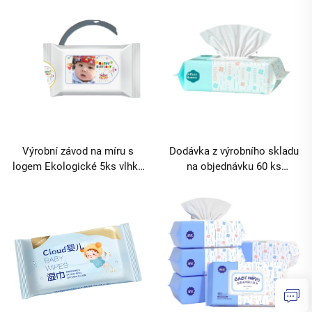
Ekologické pro čištění
ekologické na čištění úst,
dětských úst rukou nosu
nosu, rukou a celého těla
MOQ 10000 balení
dítěte MOQ 10000 balení
Výrobní závod na míru s
Dodávka z výrobního skladu
logem Ekologické 5ks vlhké
na objednávku 60 ks
čistící ubrousky pro dětské
ekologické jemné vlhké
narozeniny a svatební
ubrousky pro novorozence
oslavyMinimální
péče o pleťMinimální
objednávka10000balení
objednací
množství10000balení