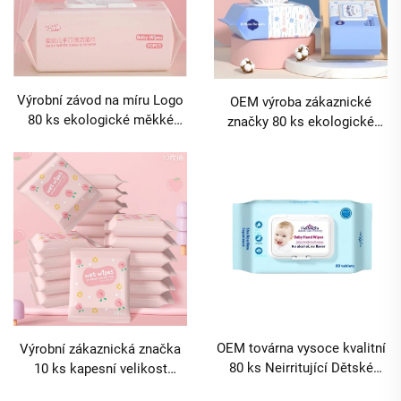
Výrobní závod na míru Logo
OEM výroba zákaznické
80 ks ekologické měkké
značky 80 ks ekologické
dětské vlhké ubrousky ne
měkké ne podráždějící
podráždějící čisticí
dětské vlhké ubrousky na
prostředek pro ústa, ruce a
čištění úst, rukou a nosu dětí
nos novorozenců MOQ
MOQ 10000 balení
10000 balení
OEM továrna vysoce kvalitní
Výrobní zákaznická značka
80 ks Neirritující Dětské
10 ks kapesní velikost
vlhké ubrousky Vlastní logo
dětských vlhkých ubrousků