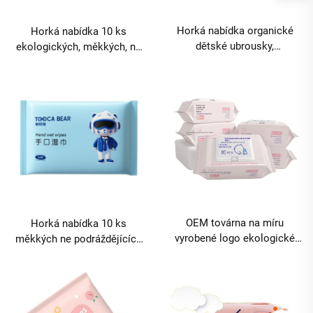
Horká nabídka organické
Horká nabídka 10 ks
dětské ubrousky,
ekologických, měkkých, ne
jednorázové měkké čisté
podráždějících vlhkých
vlhké ubrousky bez vůně 80
ubrousků pro děti a těhotné
ks, ekologické, vhodné i na
ženy s možností loga dle
ústa dětí, dodává
zadání VýrobceMinimální
továrnaMinimální
objednávací
objednávací
množství10000boxů
množství10000boxů
OEM továrna na míru
Horká nabídka 10 ks
vyrobené logo ekologické
měkkých ne podráždějících
jemné ne podráždějící 80 ks
dětských vlhkých ubrousků,
dětské vlhké ubrousky pro
ekologické, podporované
kojence úplné čištění kůže
továrnou, pro péči o ruce a
těla MOQ 10000 balení
nos novorozenců MOQ