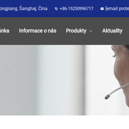
Songjiang, Šanghaj, Čína
[email prot
+86-15250996717
ánka
Informace o nás
Produkty
Aktuality