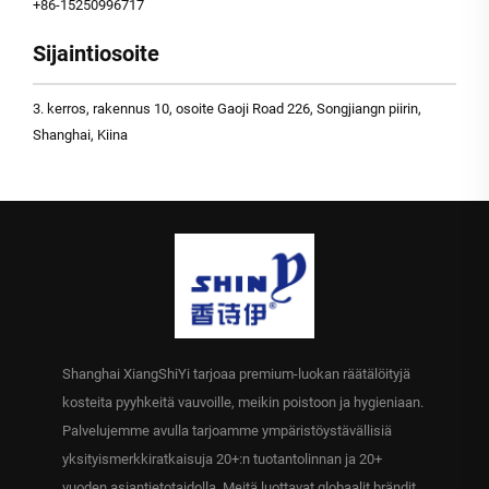
+86-15250996717
Sijaintiosoite
3. kerros, rakennus 10, osoite Gaoji Road 226, Songjiangn piirin,
Shanghai, Kiina
Shanghai XiangShiYi tarjoaa premium-luokan räätälöityjä
kosteita pyyhkeitä vauvoille, meikin poistoon ja hygieniaan.
Palvelujemme avulla tarjoamme ympäristöystävällisiä
yksityismerkkiratkaisuja 20+:n tuotantolinnan ja 20+
vuoden asiantietotaidolla. Meitä luottavat globaalit brändit.