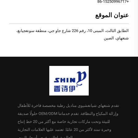
+86-15250996717
عنوان الموقع
الطابق الثالث، المبنى 10، رقم 226 شارع جاو جي، منطقة سونغجيانغ،
شنغهاي، الصين
تقدم شنغهاي شيانغشيوي مناديل رطبة مخصصة فاخرة للأطفال
وإزالة المكياج والنظافة. تقدم خدماتنا OEM/ODM حلولًا صديقة
للبيئة وتحت ماركات تجارية خاصة مع أكثر من 20 خط إنتاج
وخبرة تمتد لأكثر من 20 عامًا. تعتمد عليها العلامات التجارية
العالمية. اطلب عرض أسعار اليوم.