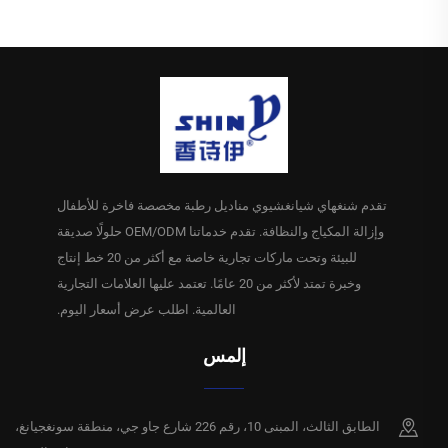
مخصص، 5 قطع، مزدوجة
السماكة ومحسّنة، مناسبة
للحفلات والولائم، الحد الأدنى
للكمية 1000 عبوة
تقدم شنغهاي شيانغشيوي مناديل رطبة مخصصة فاخرة للأطفال
وإزالة المكياج والنظافة. تقدم خدماتنا OEM/ODM حلولًا صديقة
للبيئة وتحت ماركات تجارية خاصة مع أكثر من 20 خط إنتاج
وخبرة تمتد لأكثر من 20 عامًا. تعتمد عليها العلامات التجارية
العالمية. اطلب عرض أسعار اليوم.
إلمس
الطابق الثالث، المبنى 10، رقم 226 شارع جاو جي، منطقة سونغجيانغ،