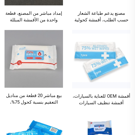
مصنع يدعم طباعة الشعار
إمداد مباشر من المصنع، قطعة
حسب الطلب، أقمشة كحولية
واحدة من الأقمشة المبللة
بنسبة 75٪، سلة تحتوي على 60
الصديقة للبيئة والمحتوية على
قطعة، للاستخدام في المكاتب
75٪ كحول لتنظيف السيارات،
والمنزل ولتنظيف السيارات
معدل تعقيم 99.9٪، الكمية
والفنادق، تطهير متعدد
الدنيا للطلب 10000 عبوة
الأغراض، الكمية الدنيا للطلب
10000 سلة
بيع مباشر 20 قطعة من مناديل
أقمشة OEM للعناية بالسيارات،
التعقيم بنسبة كحول 75%،
أقمشة تنظيف السيارات
مناديل تعقيم كحولية الحد
بكميات كبيرة، قطعة واحدة
الأدنى للكمية 10000 عبوة
نظيفة، أقمشة مبللة تحتوي
على 75٪ كحول مع شعار
مخصص مقبول، الكمية الدنيا