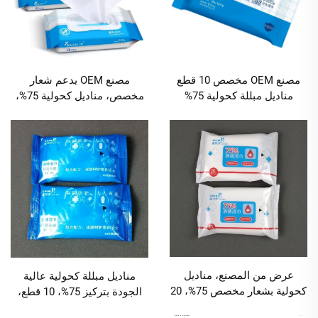
مصنع OEM مخصص 10 قطع
مصنع OEM يدعم شعار
مناديل مبللة كحولية 75%
مخصص، مناديل كحولية 75%،
متعددة الأغراض ومحمولة،
50 قطعة، صديقة للبيئة، متعددة
بمعدل تعقيم 99.9% للتنظيف
الأغراض، للتعقيم والتطهير في
اليومي، الحد الأدنى للكمية
المكتب والمنزل والسيارة، الحد
10000 عبوة
الأدنى للكمية 10000 عبوة
عرض من المصنع، مناديل
مناديل مبللة كحولية عالية
كحولية بشعار مخصص 75%، 20
الجودة بتركيز 75%، 10 قطع،
قطعة، تنظيف منزلي فعال
مخصصة من المصنع متعددة