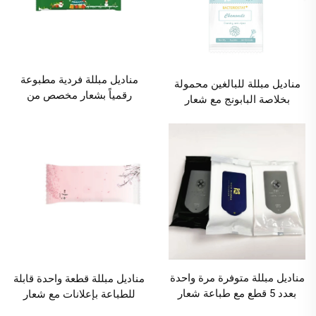
مناديل مبللة فردية مطبوعة
مناديل مبللة للبالغين محمولة
رقمياً بشعار مخصص من
بخلاصة البابونج مع شعار
المصنع بكميات صغيرة مناسبة
مخصص من المصنع، قطعة
للعيد والأعياد، ومناسبة لمطاعم
واحدة، لتنظيف مناطق الأعضاء
وفنادق الهالوين، الكمية الدنيا
التناسلية للرجال والنساء،
للطلب 1000 عبوة
الكمية الدنيا للطلب 10000
عبوة
مناديل مبللة متوفرة مرة واحدة
مناديل مبللة قطعة واحدة قابلة
بعدد 5 قطع مع طباعة شعار
للطباعة بإعلانات مع شعار
مخصص بالختم الساخن من
مخصص من المصنع للإعلان في