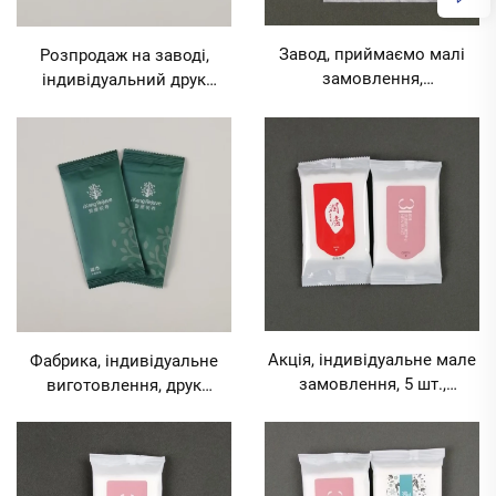
Завод, приймаємо малі
Розпродаж на заводі,
замовлення,
індивідуальний друк
індивідуальний друк
логотипу, мале
логотипу, комерційні
замовлення, рекламні
одноразові вологі
одноразові вологі
серветки для реклами та
серветки для
просування MOQ 1000
комерційного просування
пакетів
MOQ 1000 пакетів
Акція, індивідуальне мале
Фабрика, індивідуальне
замовлення, 5 шт.,
виготовлення, друк
екологічні вологі серветки
логотипу, мале
для готелів, харчування,
замовлення, професійні
реклами, виставок, весіль,
одноразові вологі
MOQ 1000 упаковок
серветки для реклами та