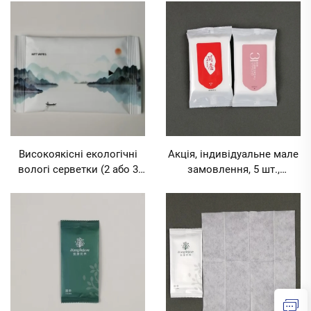
одноразових вологих
можливістю друку
серветок для
логотипу, 1 шт., для
комерційного харчування
реклами, Інтернет-кафе,
та готелів, мінімальний
ресторанів, мінімальний
обсяг замовлення 1000
обсяг замовлення 1000
пакунків
пакунків
Акція, індивідуальне мале
Високоякісні екологічні
замовлення, 5 шт.,
вологі серветки (2 або 3
екологічні вологі серветки
шт.) із заводським
для готелів, харчування,
логотипом на замовлення,
реклами, виставок, весіль,
для комерційного
MOQ 1000 упаковок
харчування, готелів,
ділової зустрічі,
мінімальний обсяг
замовлення 10000
пакунків