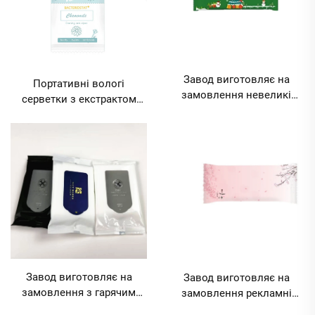
Завод виготовляє на
Портативні вологі
замовлення невеликі
серветки з екстрактом
партії вологих серветок з
ромашки, із заводським
цифровим друком до
логотипом на замовлення,
Різдва, одноразові
1 шт., для дорослих, для
серветки, 1 шт., для
очищення зони грудей,
Хелловіну, ресторанів,
статевих органів чоловіків
готелів, мінімальний обсяг
та жінок, мінімальний
замовлення 1000 пакунків
обсяг замовлення 10000
пакунків
Завод виготовляє на
Завод виготовляє на
замовлення з гарячим
замовлення рекламні
тисненням логотипу 5 шт.
вологі серветки з