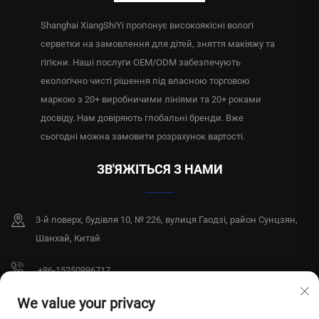
Shanghai XiangShiYi пропонує високоякісні вологі
серветки на замовлення для дітей, зняття макіяжу та
гігієни. Наші послуги OEM/ODM забезпечують
екологічно чисті рішення під власною торговою
маркою з 20+ виробничими лініями та 20+ роками
досвіду. Нам довіряють глобальні бренди. Вже
сьогодні можна замовити розрахунок вартості.
ЗВ'ЯЖІТЬСЯ З НАМИ
3-й поверх, будівля 10, № 226, вулиця Гаодзі, район Сунцзян,
Шанхай, Китай
+86-15250996717
[email protected]
We value your privacy