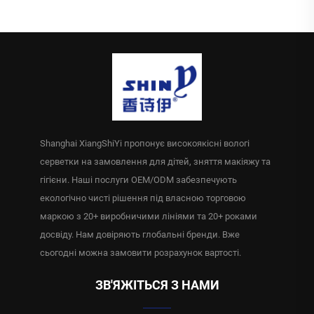
серветка в рулоні для
серветка для готелів
клубу готелю ресторану
ресторанів подорожей
кафе виставки преміум
прибирання очищення
класу MOQ10000пакетів
серветки
MOQ10000пакетів
Shanghai XiangShiYi пропонує високоякісні вологі
серветки на замовлення для дітей, зняття макіяжу та
гігієни. Наші послуги OEM/ODM забезпечують
екологічно чисті рішення під власною торговою
маркою з 20+ виробничими лініями та 20+ роками
досвіду. Нам довіряють глобальні бренди. Вже
сьогодні можна замовити розрахунок вартості.
ЗВ'ЯЖІТЬСЯ З НАМИ