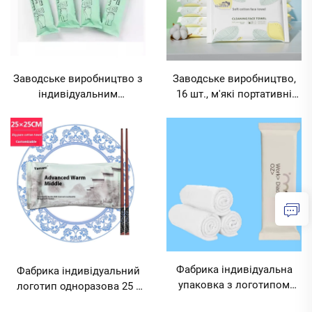
Заводське виробництво з
Заводське виробництво,
індивідуальним
16 шт., м'які портативні
логотипом, екологічні
вологі або сухі серветки з
вологі серветки з 100%
чистого бавовни для
чистої бавовни, один
очищення обличчя та рук,
рулон 24x24 см, для
жіночий тип, мінімальне
харчування, готелів, клубів,
замовлення 10000
кафе, мінімальне
упаковок
замовлення 10000
упаковок
Фабрика індивідуальна
Фабрика індивідуальний
упаковка з логотипом
логотип одноразова 25 г
одноразова волога
чисто бавовняна волога