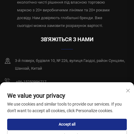
екологічно чисті рішення під власною торговою
маркою з 20+ виробничими лініями та 20+ роками
досвіду. Нам довіряють глобальні бренди. Вже
сьогодні можна замовити розрахунок вартості.
ЗВ'ЯЖІТЬСЯ З НАМИ
3-й поверх, будівля 10, № 226, вулиця Гаодзі, район Сунцзян,
Шанхай, Китай
+86-15250996717
[email protected]
We value your privacy
We use cookies and similar tools to provide our services. If you
don't want to accept all cookies, click Personalize cookies.
Авторські права © 2026, компанія Shanghai Xiangshiyi Hygiene Products
Accept all
Co., Ltd. Всі права захищені.
Політика конфіденційності