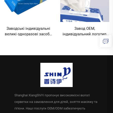
Заводські індивідуальні
Завод OEM,
великі одноразові засоби
індивідуальний логотип,
для прибирання кухні, 80
80 шт., одноразові
шт., екологічно чисті, для
екологічні кухонні
видалення жирових плям,
серветки для видалення
мінімальний обсяг
жирових плям MOQ 10000
замовлення 10000
упаковок
упаковок
Shanghai XiangShiYi пропонує високоякісні вологі
серветки на замовлення для дітей, зняття макіяжу та
гігієни. Наші послуги OEM/ODM забезпечують