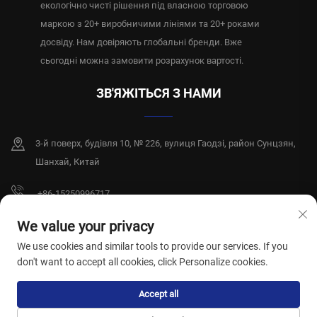
екологічно чисті рішення під власною торговою
маркою з 20+ виробничими лініями та 20+ роками
досвіду. Нам довіряють глобальні бренди. Вже
сьогодні можна замовити розрахунок вартості.
ЗВ'ЯЖІТЬСЯ З НАМИ
3-й поверх, будівля 10, № 226, вулиця Гаодзі, район Сунцзян,
Шанхай, Китай
+86-15250996717
[email protected]
We value your privacy
We use cookies and similar tools to provide our services. If you
don't want to accept all cookies, click Personalize cookies.
Авторські права © 2026, компанія Shanghai Xiangshiyi Hygiene Products
Accept all
Co., Ltd. Всі права захищені.
Політика конфіденційності