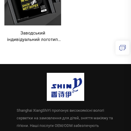
Заводський
індивідуальний логотип,
12 шт., вологі серветки
для взуття, для
подорожей, шкіряного
взуття, спортивного
взуття, білого взуття MOQ
10000 упаковок
Shanghai XiangShiYi пропонує високоякісні вологі
серветки на замовлення для дітей, зняття макіяжу та
гігієни. Наші послуги OEM/ODM забезпечують