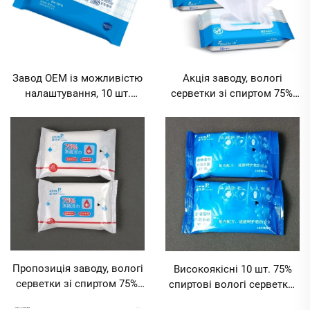
Завод OEM із можливістю
Акція заводу, вологі
налаштування, 10 шт.
серветки зі спиртом 75%,
багатофункціональні
із нанесенням вашого
переносні вологі серветки
логотипу, 50 шт.,
з 75% вмістом спирту,
екологічно чисті,
ступінь стерилізації 99,9%,
багатофункціональні, для
для повсякденного
дезінфекції та стерилізації
очищення, мінімальний
в офісі, дома, в автомобілі,
обсяг замовлення 10000
мінімальний обсяг
пакетів
замовлення 10000 пакетів
Пропозиція заводу, вологі
Високоякісні 10 шт. 75%
серветки зі спиртом 75%,
спиртові вологі серветки,
із нанесенням логотипу, 20
індивідуальне