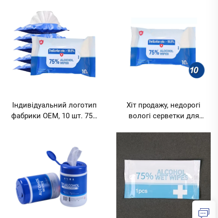
шт., ефективні для
виготовлення на фабриці,
прибирання в побуті,
багатофункціональні, з
ступінь стерилізації 99,9%,
рівнем стерилізації 99,9%,
мінімальний обсяг
екологічно чисті, MOQ
замовлення 10000 пакетів
10000 пакетів
Індивідуальний логотип
Хіт продажу, недорогі
фабрики OEM, 10 шт. 75%
вологі серветки для
спиртові вологі серветки,
кімнатних рослин, догляд
рівень стерилізації 99,9%,
за пацієнтами MOQ 10000
екологічно чисті, для
пакетів
прибирання автомобілів,
готелів, ресторанів, MOQ
10000 пакетів