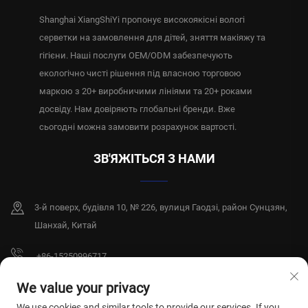
Shanghai XiangShiYi пропонує високоякісні вологі
серветки на замовлення для дітей, зняття макіяжу та
гігієни. Наші послуги OEM/ODM забезпечують
екологічно чисті рішення під власною торговою
маркою з 20+ виробничими лініями та 20+ роками
досвіду. Нам довіряють глобальні бренди. Вже
сьогодні можна замовити розрахунок вартості.
ЗВ'ЯЖІТЬСЯ З НАМИ
3-й поверх, будівля 10, № 226, вулиця Гаодзі, район Сунцзян,
Шанхай, Китай
+86-15250996717
[email protected]
We value your privacy
We use cookies and similar tools to provide our services. If you