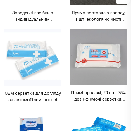
Заводські засібки з
Пряма поставка з заводу,
індивідуальним
1 шт. екологічно чисті
логотипом, 75% спиртові
вологі серветки з 75%
серветки, 60 шт. у відрі для
вмістом алкоголю для
офісу та дому, для
автомобілів, рівень
прибирання в автомобілі,
стерилізації 99,9%, MOQ
готелі,
10000 пакетів
багатофункціональні
стерилізаційні серветки
MOQ 10000 відер
Прямі продажі, 20 шт., 75%
OEM серветки для догляду
дезінфікуючі серветки,
за автомобілем, оптові
серветки для дезінфекції,
автоочищувальні
серветки з алкоголем,
серветки, 1 шт. чисті
MOQ 10000 пакетів
вологі серветки з 75%
вмістом алкоголю,