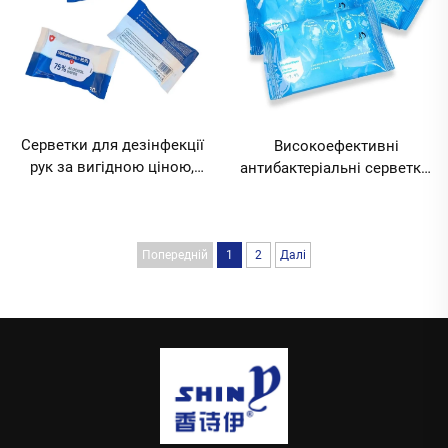
можливість нанесення
свого логотипу, MOQ 10000
пакетів
Серветки для дезінфекції
Високоефективні
рук за вигідною ціною,
антибактеріальні серветки,
серветки для очищення
серветки для дезінфекції
телефону, дезінфікуючі
рук, 10 шт., дезінфікуючі
серветки з 75% вмістом
серветки з 75% вмістом
алкоголю для кемпінгу,
алкоголю, MOQ 10000
Попередній
1
2
Далі
MOQ 10000 пакетів
пакетів