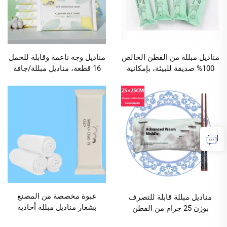
مناديل مبللة من القطن الخالص
مناديل وجه ناعمة وقابلة للحمل
100% صديقة للبيئة، بإمكانية
16 قطعة، مناديل مبللة/جافة
وضع شعار مخصص من مصنع
للتنظيف، مناديل لتنظيف الوجه
OEM، دوامة واحدة مقاس
واليدين بنوع أنثوي، مخصصة
24x24 سم للمطاعم والفنادق
من المصنع، الحد الأدنى للكمية
والنادي والمقاهي، الحد الأدنى
10000 عبوة
للكمية 10000 عبوة
عبوة مخصصة من المصنع
مناديل مبللة قابلة للتصرف
بشعار مناديل مبللة أحادية
بوزن 25 جرام من القطن
الدوران يمكن التخلص منها
الخالص مخصصة حسب الشعار