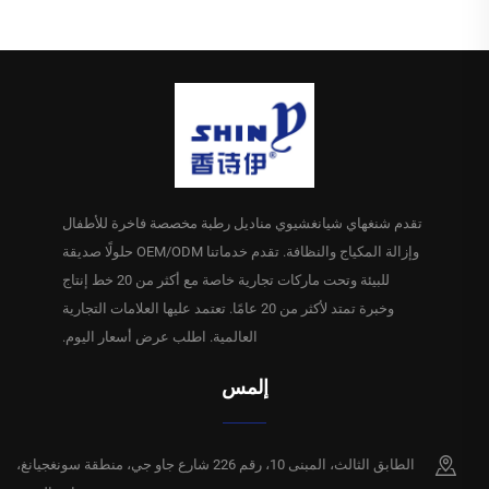
لنادي أو فندق أو مطعم أو
من المصنع للفنادق والمطاعم
مقهى أو معرض من الفئة
والسفر، مناديل تنظيف وتنقية،
الممتازة، الحد الأدنى للكمية
الحد الأدنى للكمية 10000 عبوة
10000 عبوة
تقدم شنغهاي شيانغشيوي مناديل رطبة مخصصة فاخرة للأطفال
وإزالة المكياج والنظافة. تقدم خدماتنا OEM/ODM حلولًا صديقة
للبيئة وتحت ماركات تجارية خاصة مع أكثر من 20 خط إنتاج
وخبرة تمتد لأكثر من 20 عامًا. تعتمد عليها العلامات التجارية
العالمية. اطلب عرض أسعار اليوم.
إلمس
الطابق الثالث، المبنى 10، رقم 226 شارع جاو جي، منطقة سونغجيانغ،