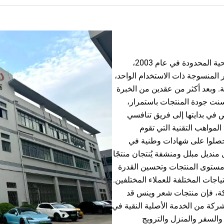
تأسست شركة شنغهاي شيانغشيي للمنتجات الصحية المحدودة في عام 2003،
ر المنسوجة ذات الاستخدام الواحد،
ة. وبعد أكثر من عقدين من الخبرة
نت جودة المنتجات باستمرار،
ي بدايتها إلى فريق تنافسي
د من المواهب التقنية التي تقوم
صلوا على شهادات وطنية في
نديل مبلل ومنشفة يُنتجان منتجًا
 مستوى المنتجات وتحسين القدرة
ياجات المختلفة للعملاء المختلفين.
ة، فإن منتجات شعر وينس قد
ركة من الخدمة الأصلية النقية في
السفر والمنزل والترويج