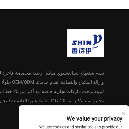
تقدم شنغهاي شيانغشيوي مناديل رطبة مخصصة فاخرة ل
وإزالة المكياج والنظافة. تقدم 
للبيئة وتحت ماركات تجارية خاصة مع أكثر م
وخبرة تمتد لأكثر من 20 عامًا. تعتمد عليها العلامات التج
العالمية. اطلب عرض أسعار اليوم.
We value your privacy
We use cookies and similar tools to provide our