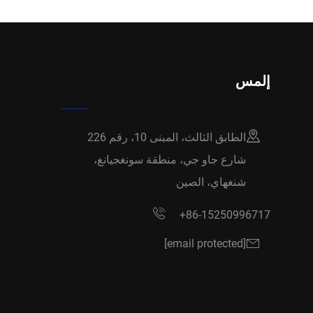
إلمس
الطابق الثالث، المبنى 10، رقم 226
شارع جاو جي، منطقة سونغجيانغ،
شنغهاي، الصين
+86-15250996717
[email protected]