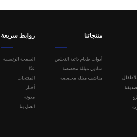
منتجاتنا
روابط سريعة
أدوات طعام ذاتية التخلص
الصفحة الرئيسية
مناديل مبللة مخصصة
عنّا
لأطفال
مناشف مبللة مخصصة
المنتجات
خدماتنا OEM/ODM حلولًا صديقة
أخبار
ن 20 خط إنتاج
مدونة
اتصل بنا
ارية