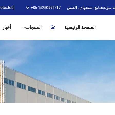
rotected]
+86-15250996717
الصفحة الرئيسية
عنّا
المنتجات
أخبار