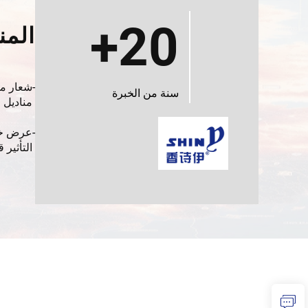
20+
المن
سنة من الخبرة
مناديل م
وغير مه
وأيديه و
عرض خاص
10000 عبوة
التأثير 
لتنظيف 
الأدنى للكمية