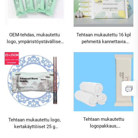
OEM-tehdas, mukautettu
Tehtaan mukautettu 16 kpl
logo, ympäristöystävälliset
pehmeitä kannettavia
100 % puuvillaiset
puuvillapyyhkeitä kuiva- ja
märkäpyyhkeet, yksi rulla
märkäpuhdistukseen,
24x24 cm, ravintolat, hotellit,
kasvojen ja käsien
klubit, kahvilat,
puhdistuspyyhkeet,
vähimmäistilaukset 10000
naisellinen tyyppi,
pakkausta
vähimmäistilaukset 10000
pakkausta
Tehtaan mukautettu
Tehtaan mukautettu logo,
logopakkaus,
kertakäyttöiset 25 g
kertakäyttöinen yksittäinen
puuvillapyyhkeet hotelleihin,