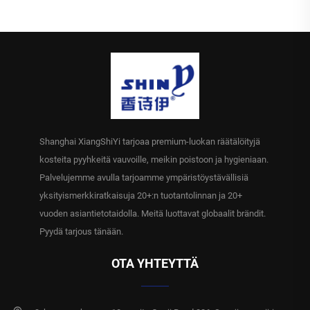
rulla kosteusliinoja
ravintoloihin, matkailuun,
klubeihin, hotelleihin,
puhdistukseen,
ravintoloihin, kahviloihin,
siivouspyyhkeet,
messuille, premium-luokkaa,
vähimmäistilaukset 10000
vähimmäistilaus 10000
pakkausta
pakkausta
Shanghai XiangShiYi tarjoaa premium-luokan räätälöityjä
kosteita pyyhkeitä vauvoille, meikin poistoon ja hygieniaan.
Palvelujemme avulla tarjoamme ympäristöystävällisiä
yksityismerkkiratkaisuja 20+:n tuotantolinnan ja 20+
vuoden asiantietotaidolla. Meitä luottavat globaalit brändit.
Pyydä tarjous tänään.
OTA YHTEYTTÄ