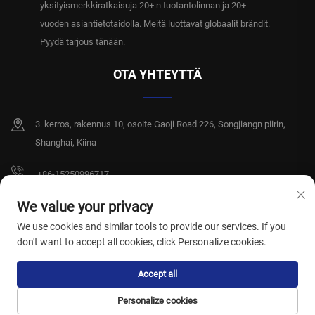
yksityismerkkiratkaisuja 20+:n tuotantolinnan ja 20+
vuoden asiantietotaidolla. Meitä luottavat globaalit brändit.
Pyydä tarjous tänään.
OTA YHTEYTTÄ
3. kerros, rakennus 10, osoite Gaoji Road 226, Songjiangn piirin,
Shanghai, Kiina
+86-15250996717
[email protected]
We value your privacy
We use cookies and similar tools to provide our services. If you
don't want to accept all cookies, click Personalize cookies.
Tekijänoikeus © 2026 Shanghai Xiangshiyi Hygiene Products Co., Ltd. Kaikki
Accept all
oikeudet pidätetään.
Tietosuojakäytäntö
Personalize cookies