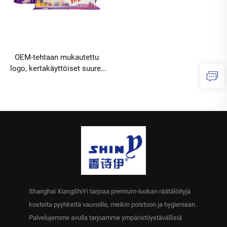
OEM-tehtaan mukautettu
logo, kertakäyttöiset suuret
kosteet pyyhkeet, 10 kpl,
lattiamoppipyyhe puulattian
ja keraamisten laattojen
puhdistamiseen,
vähimmäistilaukset 10000
pakkausta
Shanghai XiangShiYi tarjoaa premium-luokan räätälöityjä
kosteita pyyhkeitä vauvoille, meikin poistoon ja hygieniaan.
Palvelujemme avulla tarjoamme ympäristöystävällisiä