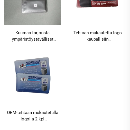
Kuumaa tarjousta
Tehtaan mukautettu logo
ympäristöystävälliset
kaupallisiin
kertakäyttövedelläkostutetut
mainontakosteapyyhkeisiin,
pyyhkeet, kannettava
1 kpl, nelisivuinen tiiviste,
nelisivuinen tiiviste,
baarit, ravintolat, hotellit,
mukautettu logo baareihin,
puhdistuspyyhkeet,
ravintoloihin, hotelleihin,
vähimmäistilauksen määrä
matkailuun ja juhliin,
10000 pakkausta
vähimmäistilauksen määrä
10000 pakkausta
OEM-tehtaan mukautetulla
logolla 2 kpl
kosteapyyhkäisylappuja,