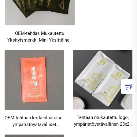
OEM-tehdas Mukautettu
Yksityismerkki Mini Yksittäinen
Kosteuspyyhe Puhtaasti Veteen
Alkoholiton Nelipuolinen Tiiviste
Ympäristöystävällinen
MatkustamiseenMOQ30000pakkia
Tehtaan mukautettu logo,
OEM-tehtaan korkealaatuiset
ympäristöystävällinen 23x23
ympäristöystävälliset
cm: n nelipuoleisesti
yksittäiset kosteuspyyhkeet,