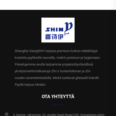
vähimmäistilaukset 10000
pakkausta
Shanghai XiangShiYi tarjoaa premium-luokan räätälöityjä
kosteita pyyhkeitä vauvoille, meikin poistoon ja hygieniaan.
Palvelujemme avulla tarjoamme ympäristöystävällisiä
yksityismerkkiratkaisuja 20+:n tuotantolinnan ja 20+
vuoden asiantietotaidolla. Meitä luottavat globaalit brändit.
Pyydä tarjous tänään.
OTA YHTEYTTÄ
3. kerros, rakennus 10, osoite Gaoji Road 226, Songjiangn piirin,