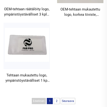
OEM-tehtaan räätälöity logo,
OEM-tehtaan mukautettu
ympäristöystävälliset 3 kpl:n
logo, korkea tiiviste,
kosteuspuhdistuspyyhkeet
nelipuolinen tiiviste, 2 kpl
nelisivuisella tiivistyksellä
kosteuspyyhkeitä
juhliin, aterioihin,
juhlasalille, ravintoloihin,
ravintoloihin, hotelleihin,
hotelleihin ja matkailuun –
klubeihin,
puhdistuspyyhkeet,
vähimmäistilaukset 10000
vähimmäistilaukset 10000
pakkausta
pakkausta
Tehtaan mukautettu logo,
ympäristöystävälliset 1 kpl
kosteuspyyhkeet,
nelipuolinen tiiviste
lentorahtikuljetuksiin,
matkailuun ja kaupalliseen
Edellinen
1
2
Seuraava
mainontaan,