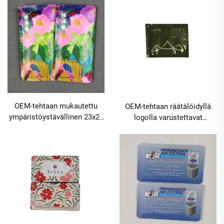
sinetöity kosteusliina,
mukautettu logo,
valmistettu polyesteristä,
nelipuoleisesti sinetöity
hotelleihin, kerhoihin,
suurempi mekanismi
ravitsemispalveluihin,
matkailuun ja ravitsemiseen
ketjuravintoloihin
Vähimmäistilauksen koko
Vähimmäistilauksen koko
40000 pakkausta
10000 pakkausta
OEM-tehtaan mukautettu
OEM-tehtaan räätälöidyllä
ympäristöystävällinen 23x23
logolla varustettavat
cm:n polyesterikosteusliina,
kannettavat yksittäiset
nelipuoleisesti sinetöity,
kosteapyyrit, nelisivuinen
hotelleihin, kerhoihin,
sinetti, puhtaasti
ravitsemisketjuihin,
vesipohjainen mekanismi
ravintoloihin
matkailuun ja cateringiin,
Vähimmäistilauksen koko
vähimmäistilausmäärä
10000 pakkausta
30000 pakkausta