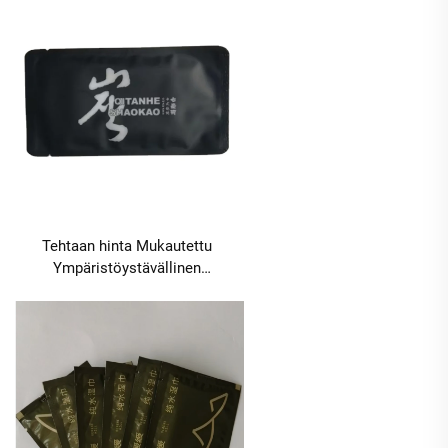
nelisivuinen tiiviste,
ilmastointilaitteiden, baarien,
ravintoloiden ja hotellien
puhdistukseen,
vähimmäistilauksen määrä
10000 pakkausta
Tehtaan hinta Mukautettu
Ympäristöystävällinen
Nelipuolinen Tiiviste 2-osainen
Kosteuspyyhe Lentokuljetuksiin
Kaupalliseen mainontaan
PuhdistamiseenMOQ10000pakkia