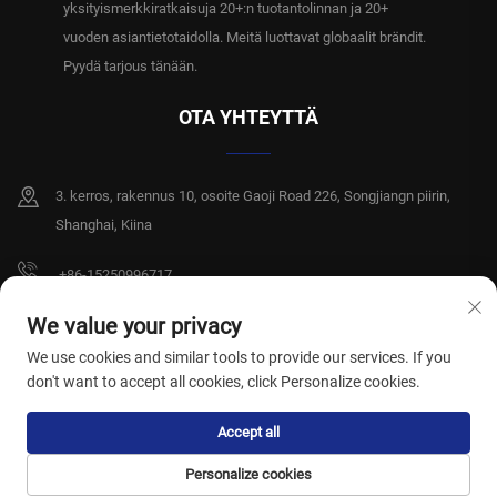
yksityismerkkiratkaisuja 20+:n tuotantolinnan ja 20+
vuoden asiantietotaidolla. Meitä luottavat globaalit brändit.
Pyydä tarjous tänään.
OTA YHTEYTTÄ
3. kerros, rakennus 10, osoite Gaoji Road 226, Songjiangn piirin,
Shanghai, Kiina
+86-15250996717
[email protected]
We value your privacy
We use cookies and similar tools to provide our services. If you
don't want to accept all cookies, click Personalize cookies.
Tekijänoikeus © 2026 Shanghai Xiangshiyi Hygiene Products Co., Ltd. Kaikki
Accept all
oikeudet pidätetään.
Tietosuojakäytäntö
Personalize cookies