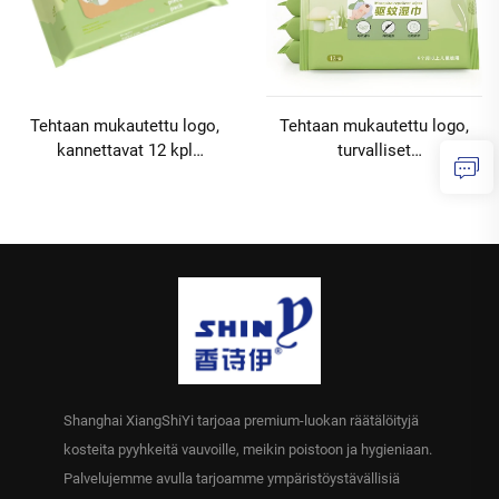
Tehtaan mukautettu logo,
Tehtaan mukautettu logo,
kannettavat 12 kpl
turvalliset
hyttyspyyhkeet, kasvien
hyttysenpoistopyyhkeet, 12
hiennot öljyt, kutinaa
kpl, hyttys- ja hyönteissuoja,
lievittävä, ekologinen,
kosteat pyyhkeet aikuisille ja
aikuisille ja lapsille,
lapsille, vähimmäistilaukset
vähimmäistilaukset 10000
10000 pakkausta
pakkausta
Shanghai XiangShiYi tarjoaa premium-luokan räätälöityjä
kosteita pyyhkeitä vauvoille, meikin poistoon ja hygieniaan.
Palvelujemme avulla tarjoamme ympäristöystävällisiä