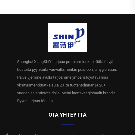
pehmeää puuvillaisia
kuivia kasvojenpyyhkeitä
kasvoalusta kasvojen,
iholle ystävällisiä kasvojen
käsien ja naistenhoitoon
ja käsien puhdistukseen
Pienin tilausmäärä 10000
kannettava naiskäyttöön
pakkausta
MOQ10000pakkausta
Shanghai XiangShiYi tarjoaa premium-luokan räätälöityjä
kosteita pyyhkeitä vauvoille, meikin poistoon ja hygieniaan.
Palvelujemme avulla tarjoamme ympäristöystävällisiä
yksityismerkkiratkaisuja 20+:n tuotantolinnan ja 20+
vuoden asiantietotaidolla. Meitä luottavat globaalit brändit.
Pyydä tarjous tänään.
OTA YHTEYTTÄ