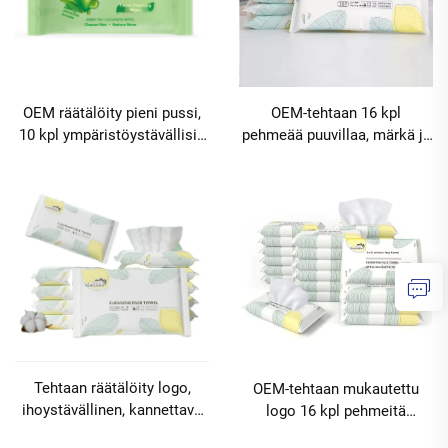
OEM-tehtaan 16 kpl
OEM räätälöity pieni pussi,
pehmeää puuvillaa, märkä ja
10 kpl ympäristöystävällisiä
kuiva, ihoystävällinen
vihreän teetyn
kasvoalus kasvojen ja
öljynhallintakasvoaluskeita
naistenhoitoon,
miehille ja naisille,
ympäristöystävällinen,
kannettava,
räätälöitävällä logolla Pienin
opiskelijatarvikkeet Pienin
tilausmäärä 10000
tilausmäärä 10000
pakkausta
pakkausta
Tehtaan räätälöity logo,
OEM-tehtaan mukautettu
ihoystävällinen, kannettava
logo 16 kpl pehmeitä
märkä ja kuiva 16 kpl
puuvillapyyhkeitä kosteita ja