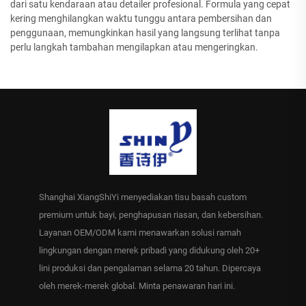
dari satu kendaraan atau detailer profesional. Formula yang cepat
kering menghilangkan waktu tunggu antara pembersihan dan
penggunaan, memungkinkan hasil yang langsung terlihat tanpa
perlu langkah tambahan mengilapkan atau mengeringkan.
Shanghai XiangShiYi menyediakan tisu basah custom
premium untuk bayi, penghapusan riasan, dan kebersihan.
Layanan OEM/ODM kami menawarkan solusi ramah
lingkungan dengan merek pribadi yang didukung oleh 20+
lini produksi dan pengalaman selama 20 tahun. Dipercaya
oleh merek-merek global. Minta penawaran hari ini.